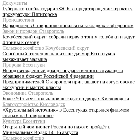
Документы
Губернатор поблагодарил ФСБ за предотвращение теракта у
прокуратуры Пятигорска
Происшествия
Наркодилер в Ставрополе попался на закладках с эфедроном
Закон и порядок Ставрополь
Кочубеевский округ: собрали первую тонну голубики и ждут
4 тонны к сезону
Сельское хозяйство Кочубеевский округ
Спасённый птенец выпал из гнезда: мэр Ессентуков
выхаживает малыша
Природа Ессентуки
Неподтвержденный доход государственного служащего
обращен в бюджет Российской Федерации
Предпринимателей Ставрополя приглашают на августовские
экскурсии и мастер-классы
Экономика Ставрополь
Более 50 тысяч тюльпанов высадят во дворах Кисловодска
Благоустройство Кисловодск
«Хрустальный источник» в Ессентуках открылся фильмом,
снятым на Ставрополье
Культура Ессентуки
Открытый чемпионат России по пахоте пройдёт в
Минеральных Водах 14–16 августа
Сельское хозяйство