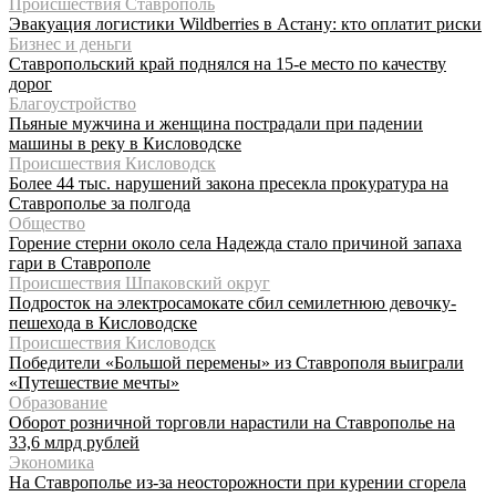
Происшествия Ставрополь
Эвакуация логистики Wildberries в Астану: кто оплатит риски
Бизнес и деньги
Ставропольский край поднялся на 15-е место по качеству
дорог
Благоустройство
Пьяные мужчина и женщина пострадали при падении
машины в реку в Кисловодске
Происшествия Кисловодск
Более 44 тыс. нарушений закона пресекла прокуратура на
Ставрополье за полгода
Общество
Горение стерни около села Надежда стало причиной запаха
гари в Ставрополе
Происшествия Шпаковский округ
Подросток на электросамокате сбил семилетнюю девочку-
пешехода в Кисловодске
Происшествия Кисловодск
Победители «Большой перемены» из Ставрополя выиграли
«Путешествие мечты»
Образование
Оборот розничной торговли нарастили на Ставрополье на
33,6 млрд рублей
Экономика
На Ставрополье из-за неосторожности при курении сгорела