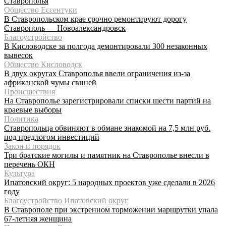
Ставрополья
Общество Ессентуки
В Ставропольском крае срочно ремонтируют дорогу
Ставрополь — Новоалександровск
Благоустройство
В Кисловодске за полгода демонтировали 300 незаконных
вывесок
Общество Кисловодск
В двух округах Ставрополья ввели ограничения из-за
африканской чумы свиней
Происшествия
На Ставрополье зарегистрировали списки шести партий на
краевые выборы
Политика
Ставропольца обвиняют в обмане знакомой на 7,5 млн руб.
под предлогом инвестиций
Закон и порядок
Три братские могилы и памятник на Ставрополье внесли в
перечень ОКН
Культура
Ипатовский округ: 5 народных проектов уже сделали в 2026
году
Благоустройство Ипатовский округ
В Ставрополе при экстренном торможении маршрутки упала
67-летняя женщина