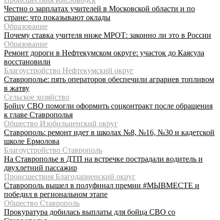
Честно о зарплатах учителей в Московской области и по
стране: что показывают оклады
Образование
Почему ставка учителя ниже МРОТ: законно ли это в России
Образование
Ремонт дороги в Нефтекумском округе: участок до Каясула
восстановили
Благоустройство Нефтекумский округ
Ставрополье: пять операторов обеспечили аграриев топливом
в жатву
Сельское хозяйство
Бойцу СВО помогли оформить соцконтракт после обращения
к главе Ставрополья
Общество Изобильненский округ
Ставрополь: ремонт идет в школах №8, №16, №30 и кадетской
школе Ермолова
Благоустройство Ставрополь
На Ставрополье в ДТП на встречке пострадали водитель и
двухлетний пассажир
Происшествия Благодарненский округ
Ставрополь вышел в полуфинал премии #МЫВМЕСТЕ и
победил в региональном этапе
Общество Ставрополь
Прокуратура добилась выплаты для бойца СВО со