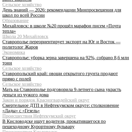
Сельское хозяйство
День знаний — 2026: рекомендации Минпросвещения для
школ по всей России
Образование
Михайловск: в школе №20 прошёл марафон писем «Почта
тепла»
Школа 20 Михайловск
Ставрополье переориентирует экспорт на Юг и Восток —
политолог Жаров
Экономика
Ставрополье: уборка зерна завершена на 92%, собрано 8,6 млн
тонн
Сельское хозяйство
Ставропольский край: овощи открытого грунта продают
прямо с полей
Сельское хозяйство
Мать на Ставрополье подговорила 9-летнего сына украсть
деньги из чужого дома
Закон и порядок Красногвардейский округ
Смертельное ДТП в Нефтекумском округе: столкновение
«Лады» с «Гезель»
Происшествия Нефтекумский округ
В Кисловодске ищут водителя, прокатившегося по
пешеходному Курортному бульвару
Происшествия Кисловодск