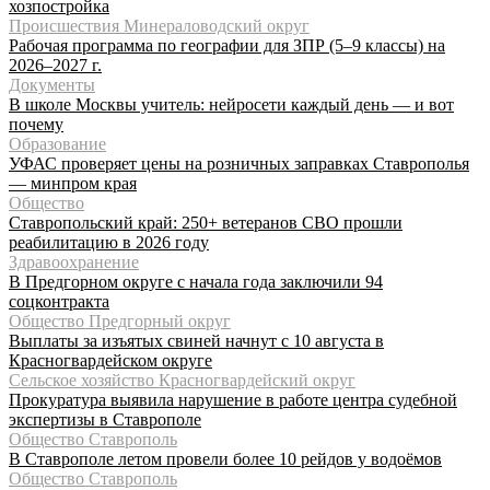
хозпостройка
Происшествия Минераловодский округ
Рабочая программа по географии для ЗПР (5–9 классы) на
2026–2027 г.
Документы
В школе Москвы учитель: нейросети каждый день — и вот
почему
Образование
УФАС проверяет цены на розничных заправках Ставрополья
— минпром края
Общество
Ставропольский край: 250+ ветеранов СВО прошли
реабилитацию в 2026 году
Здравоохранение
В Предгорном округе с начала года заключили 94
соцконтракта
Общество Предгорный округ
Выплаты за изъятых свиней начнут с 10 августа в
Красногвардейском округе
Сельское хозяйство Красногвардейский округ
Прокуратура выявила нарушение в работе центра судебной
экспертизы в Ставрополе
Общество Ставрополь
В Ставрополе летом провели более 10 рейдов у водоёмов
Общество Ставрополь