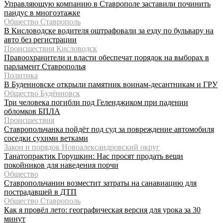
Управляющую компанию в Ставрополе заставили починить
пандус в многоэтажке
Общество Ставрополь
В Кисловодске водителя оштрафовали за езду по бульвару на
авто без регистрации
Происшествия Кисловодск
Правоохранители и власти обеспечат порядок на выборах в
парламент Ставрополья
Политика
В Буденновске открыли памятник воинам-десантникам и ГРУ
Общество Будённовск
Три человека погибли под Геленджиком при падении
обломков БПЛА
Происшествия
Ставропольчанка пойдёт под суд за повреждение автомобиля
соседки сухими ветками
Закон и порядок Новоалександровский округ
Танатопрактик Горушкин: Нас просят продать вещи
покойников для наведения порчи
Общество
Ставропольчанин возместит затраты на санавиацию для
пострадавшей в ДТП
Общество Ставрополь
Как я провёл лето: географическая версия для урока за 30
минут