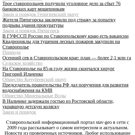
Трое ставропольцев получили уголовное дело за сбыт 76
банковских карт мошенникам
Закон и порядок Георгиевский округ
Жителя Пятигорска заключили под стражу за попытку
подрыва здания прокуратуры
Закон и порядок Пятигорск
В ГУФССП России по Ставропольскому краю есть вакансии
Квадроциклы для тушения лесных пожаров закупили на
Ставрополье
Природа
Осенний сев в Ставропольском крае: план — более 2,1 млн га
Сельское хозяйство
На Ставрополье на 85-м году жизни скончался хирург
Григорий Ильченко
Общество Кочубеевский округ
Председатель правительства РФ дал поручения для развития
водоснабжения на КМВ
Общество Минеральные Воды
В Нальчике задержали гостью из Ростовской области,
укравшую детскую коляску
Закон и порядок
Ставропольский информационный портал stav-geo в сети с
2009 года рассказывает о самом интересном и актуальном.
Новости из проверенных источников. Любое использование