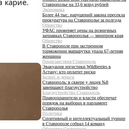
Ставрополье на 33,6 млрд рублей
Экономика
Более 44 тыс. нарушений закона пресекла
прокуратура на Ставрополье за полгода
Общество
УФАС проверяет цены на розничных
заправках Ставрополья — минпром края
Общество
В Ставрополе при экстренном
торможении маршрутки упала 67-летняя
женщина
Происшествия Ставрополь
Эвакуация логистики Wildberries в
Астану: кто оплатит риски
Бизнес и деньги
Ставрополь: в сквере у лицея №8
завершают благоустройство
Благоустройство Ставрополь
Правоохранители и власти обеспечат
порядок на выборах в парламент
Ставрополья
Политика
Спортивный и интеллектуальный турнир
в Ставрополе собрал 14 команд
Общество Ставрополь