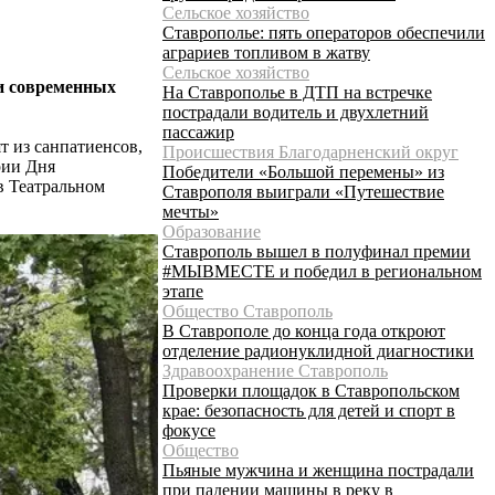
Сельское хозяйство
Ставрополье: пять операторов обеспечили
аграриев топливом в жатву
Сельское хозяйство
ки современных
На Ставрополье в ДТП на встречке
пострадали водитель и двухлетний
пассажир
т из санпатиенсов,
Происшествия Благодарненский округ
рии Дня
Победители «Большой перемены» из
в Театральном
Ставрополя выиграли «Путешествие
мечты»
Образование
Ставрополь вышел в полуфинал премии
#МЫВМЕСТЕ и победил в региональном
этапе
Общество Ставрополь
В Ставрополе до конца года откроют
отделение радионуклидной диагностики
Здравоохранение Ставрополь
Проверки площадок в Ставропольском
крае: безопасность для детей и спорт в
фокусе
Общество
Пьяные мужчина и женщина пострадали
при падении машины в реку в