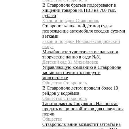
В Ставрополе братьев подозревают в
хищении товаров из ПВЗ на 760 тыс.
рублей
Закон и порядок Ставрополь
Ставропольчанка пойдёт под суд за
повреждение автомобиля соседки сухими
ветками
Закон и порядок Новоалександровский
округ
Михайловск: туристические навыки и
творческие панно в саду №31
Детский сад 31 Михайловск
Управляющую компанию в Ставрополе
заставили починить пандус в
многоэтажке
Общество Ставрополь
В Ставрополе летом провели более 10
рейдов у водоёмов
Общество Ставрополь
Танатопрактик Горушкин: Нас просят
продать вещи покойников для наведения
порчи
Общество
Ставропольчанин возместит затраты на