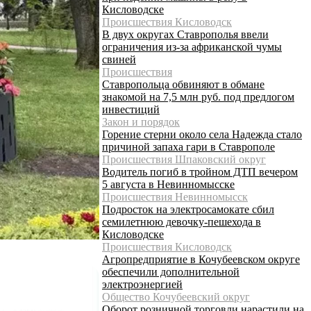
Кисловодске
Происшествия Кисловодск
В двух округах Ставрополья ввели
ограничения из-за африканской чумы
свиней
Происшествия
Ставропольца обвиняют в обмане
знакомой на 7,5 млн руб. под предлогом
инвестиций
Закон и порядок
Горение стерни около села Надежда стало
причиной запаха гари в Ставрополе
Происшествия Шпаковский округ
Водитель погиб в тройном ДТП вечером
5 августа в Невинномысске
Происшествия Невинномысск
Подросток на электросамокате сбил
семилетнюю девочку-пешехода в
Кисловодске
Происшествия Кисловодск
Агропредприятие в Кочубеевском округе
обеспечили дополнительной
электроэнергией
Общество Кочубеевский округ
Оборот розничной торговли нарастили на