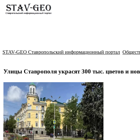
Новости
Жилой район Гармония
Искать
STAV-GEO Ставропольский информационный портал
Общест
Улицы Ставрополя украсят 300 тыс. цветов и но