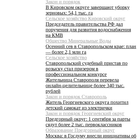
Закон и порядок
В Кировском округе завершают уборку
зерновых: 54,1 тыс. га
Сельское хозяйство Кировский округ
Председатель правительства РФ дал
поручения для развития водоснабжения
на КМВ
Общество Минеральные Воды
Осенний сев в Ставропольском крае: план
— более 2,1 млн га
Сельское хозяйство
Ставропольский судебный пристав по
розыску стал призером в
профессиональном конкурсе
Жительница Ставрополя перевела
онлайн-целительнице более 340 тыс.
рублей
Закон и порядок Ставрополь
Житель Георгиевского округа похитил
детский самокат из электрички
Закон и порядок Георгиевский округ
Предгорный округ: 1 сентября за парты
сядут более 2 тыс. первоклассников
Образование Предгорный округ
Москва: в Госдуму внесли инициативы об