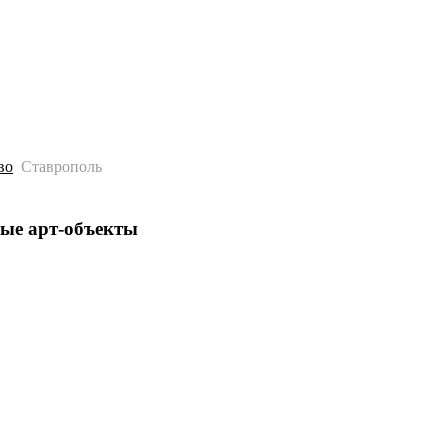
История
Путеводитель
Гео-образование
во
Ставрополь
вые арт-объекты