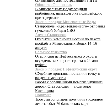
санавиацию для пострадавшей в ДТП
Общество Ставрополь
В Минеральных Водах осудили
разбойника, напавшего на полицейского
при задержании
Закон и порядок Минеральные Воды
Ставрополь: «Крайтеплоэнерго» отправил
гумконвой бойцам СВО
Армия Ставрополь
Открытый чемпионат России по пахоте
пройдёт в Минеральных Водах 14–16
августа
Сельское хозяйство
Отец и сын из Нефтекумского округа
осуждены за хищение гранта в 24 млн
рублей
Закон и порядок Нефтекумский округ
СУдебные приставы поставили точку в
разделе имущества
Работа с обращениями помогла улучшить
дороги Ставрополья — политолог
Кислицина
Политика
Трое ставропольцев получили уголовное
дело за сбыт 76 банковских карт