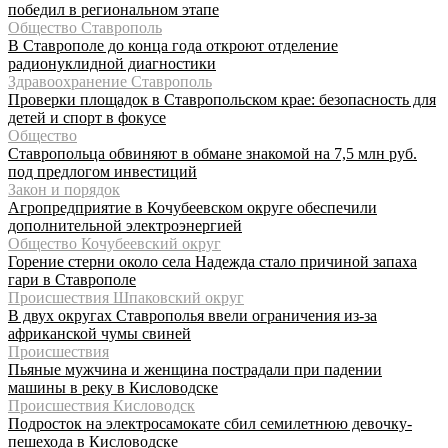
победил в региональном этапе
Общество Ставрополь
В Ставрополе до конца года откроют отделение
радионуклидной диагностики
Здравоохранение Ставрополь
Проверки площадок в Ставропольском крае: безопасность для
детей и спорт в фокусе
Общество
Ставропольца обвиняют в обмане знакомой на 7,5 млн руб.
под предлогом инвестиций
Закон и порядок
Агропредприятие в Кочубеевском округе обеспечили
дополнительной электроэнергией
Общество Кочубеевский округ
Горение стерни около села Надежда стало причиной запаха
гари в Ставрополе
Происшествия Шпаковский округ
В двух округах Ставрополья ввели ограничения из-за
африканской чумы свиней
Происшествия
Пьяные мужчина и женщина пострадали при падении
машины в реку в Кисловодске
Происшествия Кисловодск
Подросток на электросамокате сбил семилетнюю девочку-
пешехода в Кисловодске