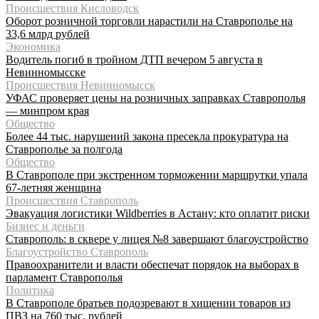
Происшествия Кисловодск
Оборот розничной торговли нарастили на Ставрополье на
33,6 млрд рублей
Экономика
Водитель погиб в тройном ДТП вечером 5 августа в
Невинномысске
Происшествия Невинномысск
УФАС проверяет цены на розничных заправках Ставрополья
— минпром края
Общество
Более 44 тыс. нарушений закона пресекла прокуратура на
Ставрополье за полгода
Общество
В Ставрополе при экстренном торможении маршрутки упала
67-летняя женщина
Происшествия Ставрополь
Эвакуация логистики Wildberries в Астану: кто оплатит риски
Бизнес и деньги
Ставрополь: в сквере у лицея №8 завершают благоустройство
Благоустройство Ставрополь
Правоохранители и власти обеспечат порядок на выборах в
парламент Ставрополья
Политика
В Ставрополе братьев подозревают в хищении товаров из
ПВЗ на 760 тыс. рублей