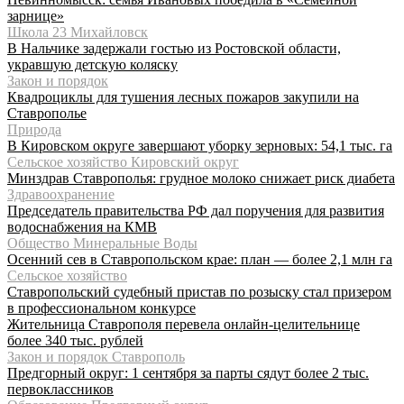
зарнице»
Школа 23 Михайловск
В Нальчике задержали гостью из Ростовской области,
укравшую детскую коляску
Закон и порядок
Квадроциклы для тушения лесных пожаров закупили на
Ставрополье
Природа
В Кировском округе завершают уборку зерновых: 54,1 тыс. га
Сельское хозяйство Кировский округ
Минздрав Ставрополья: грудное молоко снижает риск диабета
Здравоохранение
Председатель правительства РФ дал поручения для развития
водоснабжения на КМВ
Общество Минеральные Воды
Осенний сев в Ставропольском крае: план — более 2,1 млн га
Сельское хозяйство
Ставропольский судебный пристав по розыску стал призером
в профессиональном конкурсе
Жительница Ставрополя перевела онлайн-целительнице
более 340 тыс. рублей
Закон и порядок Ставрополь
Предгорный округ: 1 сентября за парты сядут более 2 тыс.
первоклассников