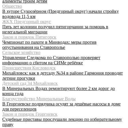
алименты троим детям
Общество
В хуторе Сухоозёрном (Предгорный округ) начали стройку
водовода 11,5 км
ЖКХ Предгорный округ
Пять лет колонии получил пятигорчанин за помощь в
нелегальной миграции
Закон и порядок Пятигорск
Чемпионат по пахоте в Минводах: меры против
опустынивания на Ставрополье
Сельское хозяйство
Управление Следкома по Ставрополью проверяет
информацию о сбитом на СИМе ребёнке
Происшествия Кисловодск
Михайловск: как в детсаду №34 в районе Гармония проводят
летние прогулки
Детский сад 34 Михайловск
В Минеральных Водах ремонтируют более 2 км дорог до
конца года
Благоустройство Минеральные Воды
В Георгиевске подрядчика осудят за дешёвые насосы в доме
для переселенцев
Закон и порядок Георгиевск
Судебные приставы прослушали лекцию по избирательному
праву