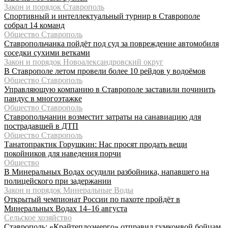
Закон и порядок Ставрополь
Спортивный и интеллектуальный турнир в Ставрополе
собрал 14 команд
Общество Ставрополь
Ставропольчанка пойдёт под суд за повреждение автомобиля
соседки сухими ветками
Закон и порядок Новоалександровский округ
В Ставрополе летом провели более 10 рейдов у водоёмов
Общество Ставрополь
Управляющую компанию в Ставрополе заставили починить
пандус в многоэтажке
Общество Ставрополь
Ставропольчанин возместит затраты на санавиацию для
пострадавшей в ДТП
Общество Ставрополь
Танатопрактик Горушкин: Нас просят продать вещи
покойников для наведения порчи
Общество
В Минеральных Водах осудили разбойника, напавшего на
полицейского при задержании
Закон и порядок Минеральные Воды
Открытый чемпионат России по пахоте пройдёт в
Минеральных Водах 14–16 августа
Сельское хозяйство
Ставрополь: «Крайтеплоэнерго» отправил гумконвой бойцам