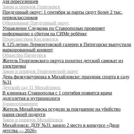
для переселенцев
Закон и порядок Георгиевск
Предгорный округ: 1 сентября за парты сядут более 2 тыс.
первоклассников
Образование Предгорный округ
Управление Следкома по Ставрополью проверяет
информацию о сбитом на СИМе ребёнке
Происшествия Кисловодск
К 125-летию Лермонтовской галереи в Пятигорске выпустили
маркированный конверт
Общество Пятигорск
Житель Георгиевского округа похитил детский самокат из
электрички
Закон и порядок Георгиевский округ
День физкультурника в Михайловске: праздник спорта в саду
№31
Детский сад 31 Михайловск
В клиниках Ставрополья с 1 сентября появятся врачи
долголетия и нутрициологи
Здравоохранение
Житель Михайловска осудили за покушение на убийство
парня своей подруги
Закон и порядок Михайловск
Михайловск: ДОУ №31 заняло 2 место в конкурсе «Двор
детства — 2026»