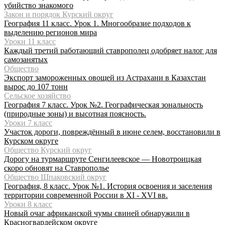
убийство знакомого
Закон и порядок Курский округ
География 11 класс. Урок 1. Многообразие подходов к
выделению регионов мира
Уроки 11 класс
Каждый третий работающий ставрополец одобряет налог для
самозанятых
Общество
Экспорт замороженных овощей из Астрахани в Казахстан
вырос до 107 тонн
Сельское хозяйство
География 7 класс. Урок №2. Географическая зональность
(природные зоны) и высотная поясность.
Уроки 7 класс
Участок дороги, повреждённый в июне селем, восстановили в
Курском округе
Общество Курский округ
Дорогу на турмаршруте Сенгилеевское — Новотроицкая
скоро обновят на Ставрополье
Общество Шпаковский округ
География, 8 класс. Урок №1. История освоения и заселения
территории современной России в XI - XVI вв.
Уроки 8 класс
Новый очаг африканской чумы свиней обнаружили в
Красногвардейском округе