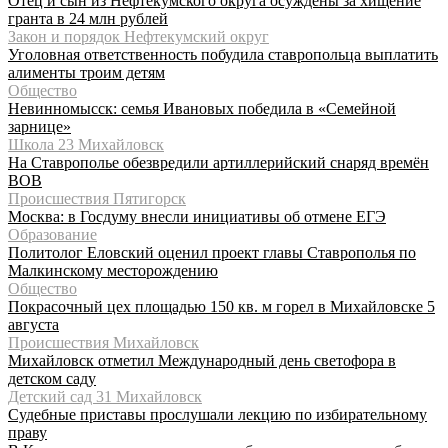
Отец и сын из Нефтекумского округа осуждены за хищение
гранта в 24 млн рублей
Закон и порядок Нефтекумский округ
Уголовная ответственность побудила ставропольца выплатить
алименты троим детям
Общество
Невинномысск: семья Ивановых победила в «Семейной
зарнице»
Школа 23 Михайловск
На Ставрополье обезвредили артиллерийский снаряд времён
ВОВ
Происшествия Пятигорск
Москва: в Госдуму внесли инициативы об отмене ЕГЭ
Образование
Политолог Еловский оценил проект главы Ставрополья по
Малкинскому месторождению
Общество
Покрасочный цех площадью 150 кв. м горел в Михайловске 5
августа
Происшествия Михайловск
Михайловск отметил Международный день светофора в
детском саду
Детский сад 31 Михайловск
Судебные приставы прослушали лекцию по избирательному
праву