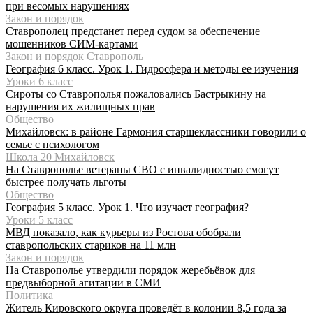
при весомых нарушениях
Закон и порядок
Ставрополец предстанет перед судом за обеспечение
мошенников СИМ-картами
Закон и порядок Ставрополь
География 6 класс. Урок 1. Гидросфера и методы ее изучения
Уроки 6 класс
Сироты со Ставрополья пожаловались Бастрыкину на
нарушения их жилищных прав
Общество
Михайловск: в районе Гармония старшеклассники говорили о
семье с психологом
Школа 20 Михайловск
На Ставрополье ветераны СВО с инвалидностью смогут
быстрее получать льготы
Общество
География 5 класс. Урок 1. Что изучает география?
Уроки 5 класс
МВД показало, как курьеры из Ростова обобрали
ставропольских стариков на 11 млн
Закон и порядок
На Ставрополье утвердили порядок жеребьёвок для
предвыборной агитации в СМИ
Политика
Житель Кировского округа проведёт в колонии 8,5 года за