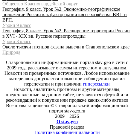
Общество Красногвардейский округ
География, 9 класс. Урок №2. Экономико-географическое
положение России как фактор развития ее хозяйства. ВВП и
ВРП.
Уроки 9 класс
География, 8 класс. Урок №2. Расширение территории России
в XVI - XIX вв. Русские первопроходцы
Уроки 8 класс
Около тысячи птенцов фазана вывели в Ставропольском крае
Природа
Ставропольский информационный портал stav-geo в сети с
2009 года рассказывает о самом интересном и актуальном.
Новости из проверенных источников. Любое использование
материалов допускается только при соблюдении правил
перепечатки и при наличии
гиперссылки
Новости, аналитика, прогнозы и другие материалы,
представленные на данном сайте, не являются офертой или
рекомендацией к покупке или продаже каких-либо активов
Все права защищены © Ставропольский информационный
портал stav-geo.ru
2009—2026
О stav-geo
Правовой раздел
Политика конфиденциальности