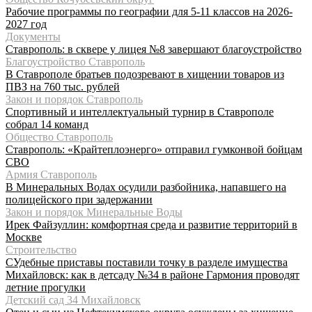
Рабочие программы по географии для 5-11 классов на 2026-
2027 год
Документы
Ставрополь: в сквере у лицея №8 завершают благоустройство
Благоустройство Ставрополь
В Ставрополе братьев подозревают в хищении товаров из
ПВЗ на 760 тыс. рублей
Закон и порядок Ставрополь
Спортивный и интеллектуальный турнир в Ставрополе
собрал 14 команд
Общество Ставрополь
Ставрополь: «Крайтеплоэнерго» отправил гумконвой бойцам
СВО
Армия Ставрополь
В Минеральных Водах осудили разбойника, напавшего на
полицейского при задержании
Закон и порядок Минеральные Воды
Ирек Файзуллин: комфортная среда и развитие территорий в
Москве
Строительство
СУдебные приставы поставили точку в разделе имущества
Михайловск: как в детсаду №34 в районе Гармония проводят
летние прогулки
Детский сад 34 Михайловск