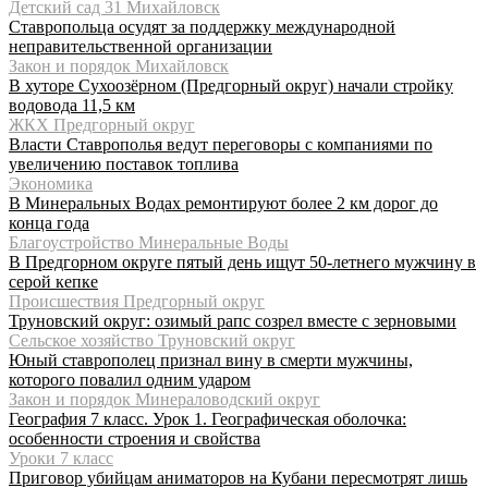
Детский сад 31 Михайловск
Ставропольца осудят за поддержку международной
неправительственной организации
Закон и порядок Михайловск
В хуторе Сухоозёрном (Предгорный округ) начали стройку
водовода 11,5 км
ЖКХ Предгорный округ
Власти Ставрополья ведут переговоры с компаниями по
увеличению поставок топлива
Экономика
В Минеральных Водах ремонтируют более 2 км дорог до
конца года
Благоустройство Минеральные Воды
В Предгорном округе пятый день ищут 50-летнего мужчину в
серой кепке
Происшествия Предгорный округ
Труновский округ: озимый рапс созрел вместе с зерновыми
Сельское хозяйство Труновский округ
Юный ставрополец признал вину в смерти мужчины,
которого повалил одним ударом
Закон и порядок Минераловодский округ
География 7 класс. Урок 1. Географическая оболочка:
особенности строения и свойства
Уроки 7 класс
Приговор убийцам аниматоров на Кубани пересмотрят лишь