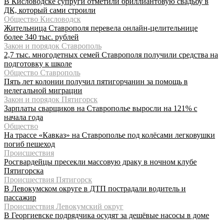
В Кисловодске супруги отметили бриллиантовую свадьбу в
ДК, который сами строили
Общество Кисловодск
Жительница Ставрополя перевела онлайн-целительнице
более 340 тыс. рублей
Закон и порядок Ставрополь
2,7 тыс. многодетных семей Ставрополя получили средства на
подготовку к школе
Общество Ставрополь
Пять лет колонии получил пятигорчанин за помощь в
нелегальной миграции
Закон и порядок Пятигорск
Зарплаты сварщиков на Ставрополье выросли на 121% с
начала года
Общество
На трассе «Кавказ» на Ставрополье под колёсами легковушки
погиб пешеход
Происшествия
Росгвардейцы пресекли массовую драку в ночном клубе
Пятигорска
Происшествия Пятигорск
В Левокумском округе в ДТП пострадали водитель и
пассажир
Происшествия Левокумский округ
В Георгиевске подрядчика осудят за дешёвые насосы в доме