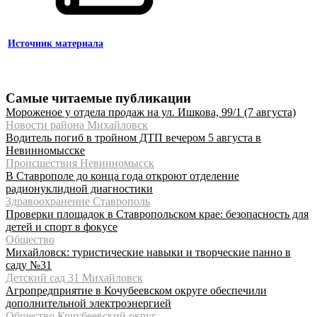
Источник материала
Самые читаемые публикации
Мороженое у отдела продаж на ул. Ишкова, 99/1 (7 августа)
Новости района Михайловск
Водитель погиб в тройном ДТП вечером 5 августа в
Невинномысске
Происшествия Невинномысск
В Ставрополе до конца года откроют отделение
радионуклидной диагностики
Здравоохранение Ставрополь
Проверки площадок в Ставропольском крае: безопасность для
детей и спорт в фокусе
Общество
Михайловск: туристические навыки и творческие панно в
саду №31
Детский сад 31 Михайловск
Агропредприятие в Кочубеевском округе обеспечили
дополнительной электроэнергией
Общество Кочубеевский округ