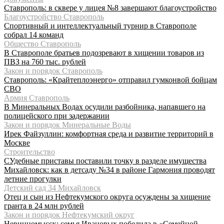
Ставрополь: в сквере у лицея №8 завершают благоустройство
Благоустройство Ставрополь
Спортивный и интеллектуальный турнир в Ставрополе
собрал 14 команд
Общество Ставрополь
В Ставрополе братьев подозревают в хищении товаров из
ПВЗ на 760 тыс. рублей
Закон и порядок Ставрополь
Ставрополь: «Крайтеплоэнерго» отправил гумконвой бойцам
СВО
Армия Ставрополь
В Минеральных Водах осудили разбойника, напавшего на
полицейского при задержании
Закон и порядок Минеральные Воды
Ирек Файзуллин: комфортная среда и развитие территорий в
Москве
Строительство
СУдебные приставы поставили точку в разделе имущества
Михайловск: как в детсаду №34 в районе Гармония проводят
летние прогулки
Детский сад 34 Михайловск
Отец и сын из Нефтекумского округа осуждены за хищение
гранта в 24 млн рублей
Закон и порядок Нефтекумский округ
Невинномысск: семья Ивановых победила в «Семейной