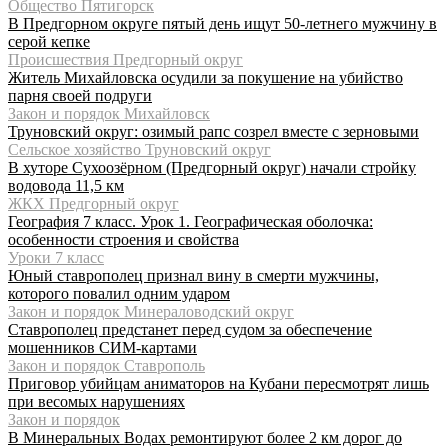
Общество Пятигорск
В Предгорном округе пятый день ищут 50-летнего мужчину в
серой кепке
Происшествия Предгорный округ
Житель Михайловска осудили за покушение на убийство
парня своей подруги
Закон и порядок Михайловск
Труновский округ: озимый рапс созрел вместе с зерновыми
Сельское хозяйство Труновский округ
В хуторе Сухоозёрном (Предгорный округ) начали стройку
водовода 11,5 км
ЖКХ Предгорный округ
География 7 класс. Урок 1. Географическая оболочка:
особенности строения и свойства
Уроки 7 класс
Юный ставрополец признал вину в смерти мужчины,
которого повалил одним ударом
Закон и порядок Минераловодский округ
Ставрополец предстанет перед судом за обеспечение
мошенников СИМ-картами
Закон и порядок Ставрополь
Приговор убийцам аниматоров на Кубани пересмотрят лишь
при весомых нарушениях
Закон и порядок
В Минеральных Водах ремонтируют более 2 км дорог до