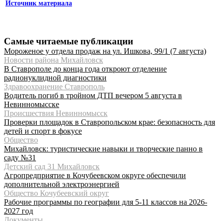
Источник материала
Самые читаемые публикации
Мороженое у отдела продаж на ул. Ишкова, 99/1 (7 августа)
Новости района Михайловск
В Ставрополе до конца года откроют отделение
радионуклидной диагностики
Здравоохранение Ставрополь
Водитель погиб в тройном ДТП вечером 5 августа в
Невинномысске
Происшествия Невинномысск
Проверки площадок в Ставропольском крае: безопасность для
детей и спорт в фокусе
Общество
Михайловск: туристические навыки и творческие панно в
саду №31
Детский сад 31 Михайловск
Агропредприятие в Кочубеевском округе обеспечили
дополнительной электроэнергией
Общество Кочубеевский округ
Рабочие программы по географии для 5-11 классов на 2026-
2027 год
Документы