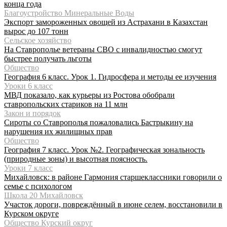
конца года
Благоустройство Минеральные Воды
Экспорт замороженных овощей из Астрахани в Казахстан
вырос до 107 тонн
Сельское хозяйство
На Ставрополье ветераны СВО с инвалидностью смогут
быстрее получать льготы
Общество
География 6 класс. Урок 1. Гидросфера и методы ее изучения
Уроки 6 класс
МВД показало, как курьеры из Ростова обобрали
ставропольских стариков на 11 млн
Закон и порядок
Сироты со Ставрополья пожаловались Бастрыкину на
нарушения их жилищных прав
Общество
География 7 класс. Урок №2. Географическая зональность
(природные зоны) и высотная поясность.
Уроки 7 класс
Михайловск: в районе Гармония старшеклассники говорили о
семье с психологом
Школа 20 Михайловск
Участок дороги, повреждённый в июне селем, восстановили в
Курском округе
Общество Курский округ