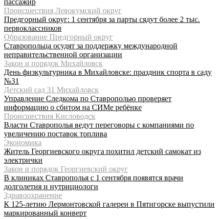
пассажир
Происшествия Левокумский округ
Предгорный округ: 1 сентября за парты сядут более 2 тыс.
первоклассников
Образование Предгорный округ
Ставропольца осудят за поддержку международной
неправительственной организации
Закон и порядок Михайловск
День физкультурника в Михайловске: праздник спорта в саду
№31
Детский сад 31 Михайловск
Управление Следкома по Ставрополью проверяет
информацию о сбитом на СИМе ребёнке
Происшествия Кисловодск
Власти Ставрополья ведут переговоры с компаниями по
увеличению поставок топлива
Экономика
Житель Георгиевского округа похитил детский самокат из
электрички
Закон и порядок Георгиевский округ
В клиниках Ставрополья с 1 сентября появятся врачи
долголетия и нутрициологи
Здравоохранение
К 125-летию Лермонтовской галереи в Пятигорске выпустили
маркированный конверт