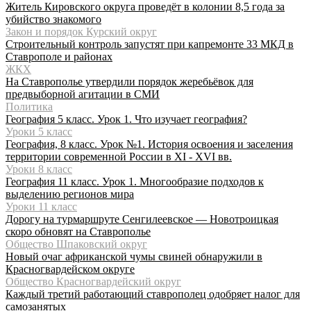
Житель Кировского округа проведёт в колонии 8,5 года за
убийство знакомого
Закон и порядок Курский округ
Строительный контроль запустят при капремонте 33 МКД в
Ставрополе и районах
ЖКХ
На Ставрополье утвердили порядок жеребьёвок для
предвыборной агитации в СМИ
Политика
География 5 класс. Урок 1. Что изучает география?
Уроки 5 класс
География, 8 класс. Урок №1. История освоения и заселения
территории современной России в XI - XVI вв.
Уроки 8 класс
География 11 класс. Урок 1. Многообразие подходов к
выделению регионов мира
Уроки 11 класс
Дорогу на турмаршруте Сенгилеевское — Новотроицкая
скоро обновят на Ставрополье
Общество Шпаковский округ
Новый очаг африканской чумы свиней обнаружили в
Красногвардейском округе
Общество Красногвардейский округ
Каждый третий работающий ставрополец одобряет налог для
самозанятых