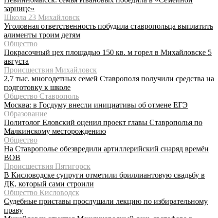
зарнице»
Школа 23 Михайловск
Уголовная ответственность побудила ставропольца выплатить
алименты троим детям
Общество
Покрасочный цех площадью 150 кв. м горел в Михайловске 5
августа
Происшествия Михайловск
2,7 тыс. многодетных семей Ставрополя получили средства на
подготовку к школе
Общество Ставрополь
Москва: в Госдуму внесли инициативы об отмене ЕГЭ
Образование
Политолог Еловский оценил проект главы Ставрополья по
Малкинскому месторождению
Общество
На Ставрополье обезвредили артиллерийский снаряд времён
ВОВ
Происшествия Пятигорск
В Кисловодске супруги отметили бриллиантовую свадьбу в
ДК, который сами строили
Общество Кисловодск
Судебные приставы прослушали лекцию по избирательному
праву