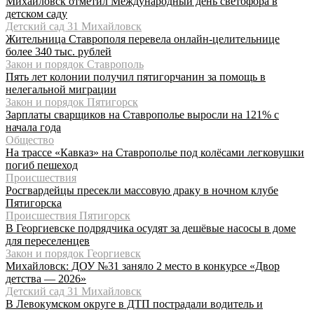
Михайловск отметил Международный день светофора в
детском саду
Детский сад 31 Михайловск
Жительница Ставрополя перевела онлайн-целительнице
более 340 тыс. рублей
Закон и порядок Ставрополь
Пять лет колонии получил пятигорчанин за помощь в
нелегальной миграции
Закон и порядок Пятигорск
Зарплаты сварщиков на Ставрополье выросли на 121% с
начала года
Общество
На трассе «Кавказ» на Ставрополье под колёсами легковушки
погиб пешеход
Происшествия
Росгвардейцы пресекли массовую драку в ночном клубе
Пятигорска
Происшествия Пятигорск
В Георгиевске подрядчика осудят за дешёвые насосы в доме
для переселенцев
Закон и порядок Георгиевск
Михайловск: ДОУ №31 заняло 2 место в конкурсе «Двор
детства — 2026»
Детский сад 31 Михайловск
В Левокумском округе в ДТП пострадали водитель и