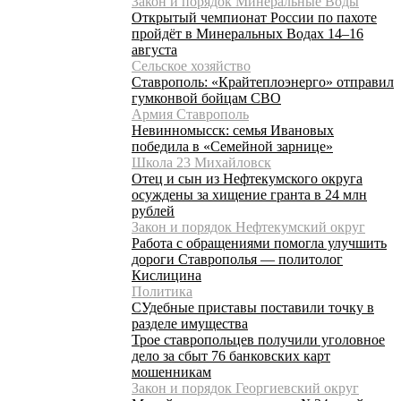
Закон и порядок Минеральные Воды
Открытый чемпионат России по пахоте
пройдёт в Минеральных Водах 14–16
августа
Сельское хозяйство
Ставрополь: «Крайтеплоэнерго» отправил
гумконвой бойцам СВО
Армия Ставрополь
Невинномысск: семья Ивановых
победила в «Семейной зарнице»
Школа 23 Михайловск
Отец и сын из Нефтекумского округа
осуждены за хищение гранта в 24 млн
рублей
Закон и порядок Нефтекумский округ
Работа с обращениями помогла улучшить
дороги Ставрополья — политолог
Кислицина
Политика
СУдебные приставы поставили точку в
разделе имущества
Трое ставропольцев получили уголовное
дело за сбыт 76 банковских карт
мошенникам
Закон и порядок Георгиевский округ