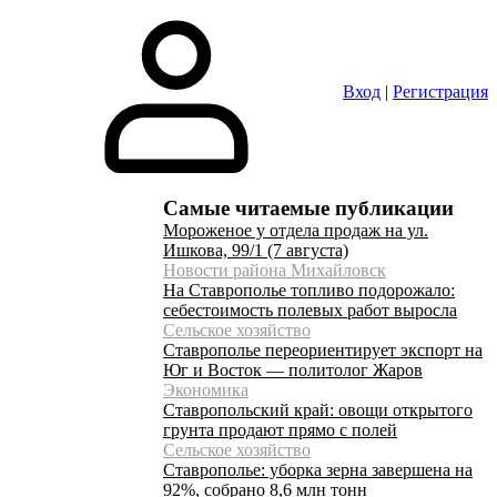
Вход
|
Регистрация
Самые читаемые публикации
Мороженое у отдела продаж на ул.
Ишкова, 99/1 (7 августа)
Новости района Михайловск
На Ставрополье топливо подорожало:
себестоимость полевых работ выросла
Сельское хозяйство
Ставрополье переориентирует экспорт на
Юг и Восток — политолог Жаров
Экономика
Ставропольский край: овощи открытого
грунта продают прямо с полей
Сельское хозяйство
Ставрополье: уборка зерна завершена на
92%, собрано 8,6 млн тонн