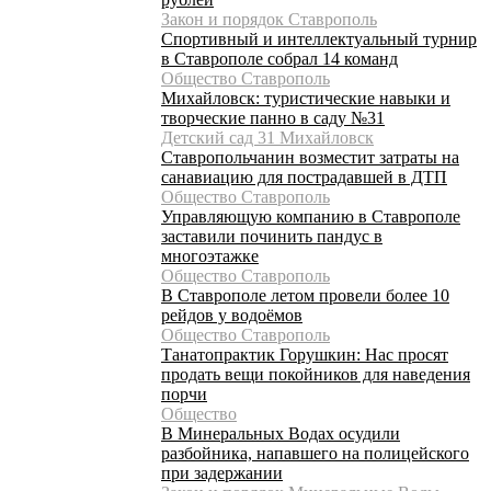
Закон и порядок Ставрополь
Спортивный и интеллектуальный турнир
в Ставрополе собрал 14 команд
Общество Ставрополь
Михайловск: туристические навыки и
творческие панно в саду №31
Детский сад 31 Михайловск
Ставропольчанин возместит затраты на
санавиацию для пострадавшей в ДТП
Общество Ставрополь
Управляющую компанию в Ставрополе
заставили починить пандус в
многоэтажке
Общество Ставрополь
В Ставрополе летом провели более 10
рейдов у водоёмов
Общество Ставрополь
Танатопрактик Горушкин: Нас просят
продать вещи покойников для наведения
порчи
Общество
В Минеральных Водах осудили
разбойника, напавшего на полицейского
при задержании