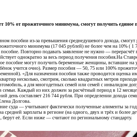
т 10% от прожиточного минимума, смогут получить единое по
дином пособии из-за превышения среднедушевого дохода, смогут 
житочного минимума (17 045 рублей) не более чем на 10% ( 1 70
 пособие. Повторно подавать заявление не нужно — перерасчёт 
действует однократно за весь период получения пособия.На Ставр
ое пособие могут получить беременные женщины, вставшие на у
и ребёнок учится очно). Размер пособия — 50, 75 или 100% прожи
ременной). «Для назначения пособия также проводится оценка и
 квартир несколько, смотрим, сколько квадратных метров приход
автомобиль, а для многодетных семей или семей с инвалидом доп
в семьи. Каждый из них должен за расчётный период в 12 месяце
ний день составляет 216 744 рубля. При определении дохода се
Елена Долгова.
ение суда — учитывают фактически полученные алименты за год
а средней зарплаты в регионе (на одного, двух и трёх и более де
 берут её. Если ниже — считают по региональному стандарту.