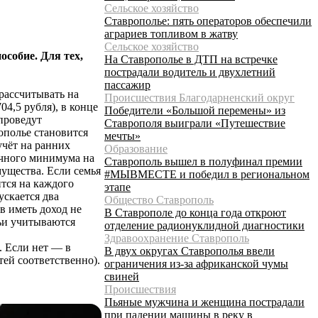
Сельское хозяйство
Ставрополье: пять операторов обеспечили
аграриев топливом в жатву
Сельское хозяйство
собие. Для тех,
На Ставрополье в ДТП на встречке
пострадали водитель и двухлетний
пассажир
рассчитывать на
Происшествия Благодарненский округ
4,5 рубля), в конце
Победители «Большой перемены» из
проведут
Ставрополя выиграли «Путешествие
ополье становится
мечты»
чёт на ранних
Образование
точного минимума на
Ставрополь вышел в полуфинал премии
мущества. Если семья
#МЫВМЕСТЕ и победил в региональном
ится на каждого
этапе
ускается два
Общество Ставрополь
в иметь доход не
В Ставрополе до конца года откроют
мьи учитываются
отделение радионуклидной диагностики
Здравоохранение Ставрополь
. Если нет — в
В двух округах Ставрополья ввели
тей соответственно).
ограничения из-за африканской чумы
свиней
Происшествия
Пьяные мужчина и женщина пострадали
при падении машины в реку в