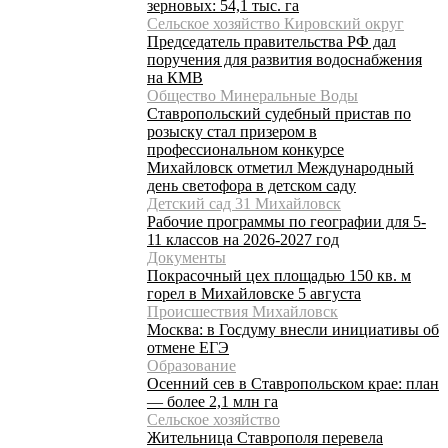
зерновых: 54,1 тыс. га
Сельское хозяйство Кировский округ
Председатель правительства РФ дал
поручения для развития водоснабжения
на КМВ
Общество Минеральные Воды
Ставропольский судебный пристав по
розыску стал призером в
профессиональном конкурсе
Михайловск отметил Международный
день светофора в детском саду
Детский сад 31 Михайловск
Рабочие программы по географии для 5-
11 классов на 2026-2027 год
Документы
Покрасочный цех площадью 150 кв. м
горел в Михайловске 5 августа
Происшествия Михайловск
Москва: в Госдуму внесли инициативы об
отмене ЕГЭ
Образование
Осенний сев в Ставропольском крае: план
— более 2,1 млн га
Сельское хозяйство
Жительница Ставрополя перевела