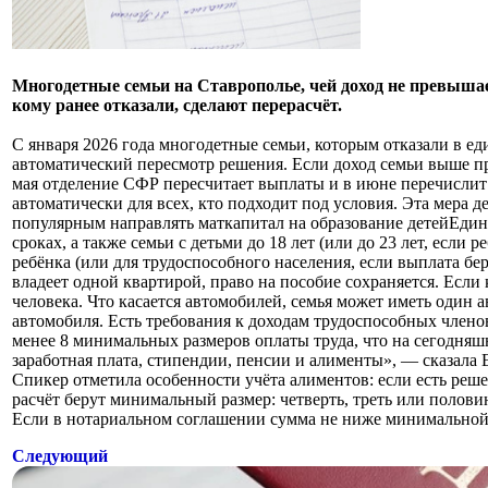
Многодетные семьи на Ставрополье, чей доход не превышае
кому ранее отказали, сделают перерасчёт.
С января 2026 года многодетные семьи, которым отказали в е
автоматический пересмотр решения. Если доход семьи выше про
мая отделение СФР пересчитает выплаты и в июне перечислит
автоматически для всех, кто подходит под условия. Эта мера 
популярным направлять маткапитал на образование детейЕдин
сроках, а также семьи с детьми до 18 лет (или до 23 лет, есл
ребёнка (или для трудоспособного населения, если выплата бе
владеет одной квартирой, право на пособие сохраняется. Если
человека. Что касается автомобилей, семья может иметь один 
автомобиля. Есть требования к доходам трудоспособных члено
менее 8 минимальных размеров оплаты труда, что на сегодняш
заработная плата, стипендии, пенсии и алименты», — сказала 
Спикер отметила особенности учёта алиментов: если есть реш
расчёт берут минимальный размер: четверть, треть или половин
Если в нотариальном соглашении сумма не ниже минимальной,
Следующий