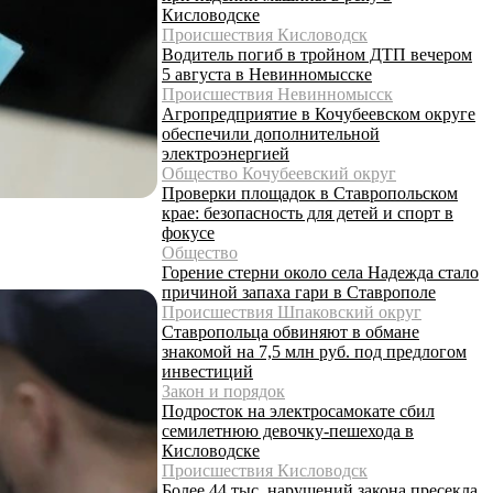
Кисловодске
Происшествия Кисловодск
Водитель погиб в тройном ДТП вечером
5 августа в Невинномысске
Происшествия Невинномысск
Агропредприятие в Кочубеевском округе
обеспечили дополнительной
электроэнергией
Общество Кочубеевский округ
Проверки площадок в Ставропольском
крае: безопасность для детей и спорт в
фокусе
Общество
Горение стерни около села Надежда стало
причиной запаха гари в Ставрополе
Происшествия Шпаковский округ
Ставропольца обвиняют в обмане
знакомой на 7,5 млн руб. под предлогом
инвестиций
Закон и порядок
Подросток на электросамокате сбил
семилетнюю девочку-пешехода в
Кисловодске
Происшествия Кисловодск
Более 44 тыс. нарушений закона пресекла