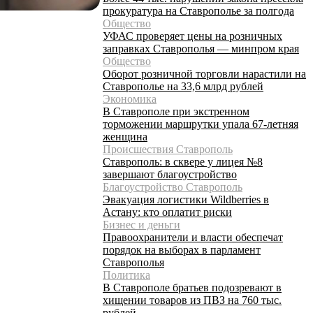
прокуратура на Ставрополье за полгода
Общество
УФАС проверяет цены на розничных
заправках Ставрополья — минпром края
Общество
Оборот розничной торговли нарастили на
Ставрополье на 33,6 млрд рублей
Экономика
В Ставрополе при экстренном
торможении маршрутки упала 67-летняя
женщина
Происшествия Ставрополь
Ставрополь: в сквере у лицея №8
завершают благоустройство
Благоустройство Ставрополь
Эвакуация логистики Wildberries в
Астану: кто оплатит риски
Бизнес и деньги
Правоохранители и власти обеспечат
порядок на выборах в парламент
Ставрополья
Политика
В Ставрополе братьев подозревают в
хищении товаров из ПВЗ на 760 тыс.
рублей