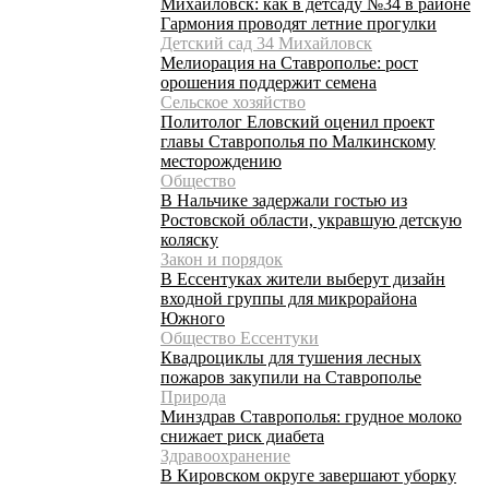
Михайловск: как в детсаду №34 в районе
Гармония проводят летние прогулки
Детский сад 34 Михайловск
Мелиорация на Ставрополье: рост
орошения поддержит семена
Сельское хозяйство
Политолог Еловский оценил проект
главы Ставрополья по Малкинскому
месторождению
Общество
В Нальчике задержали гостью из
Ростовской области, укравшую детскую
коляску
Закон и порядок
В Ессентуках жители выберут дизайн
входной группы для микрорайона
Южного
Общество Ессентуки
Квадроциклы для тушения лесных
пожаров закупили на Ставрополье
Природа
Минздрав Ставрополья: грудное молоко
снижает риск диабета
Здравоохранение
В Кировском округе завершают уборку