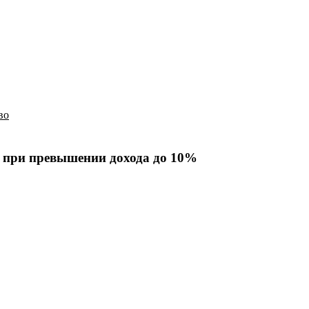
История
Путеводитель
Гео-образование
во
й при превышении дохода до 10%