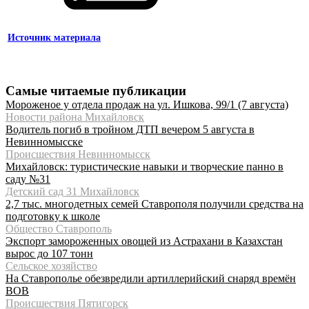
Источник материала
Самые читаемые публикации
Мороженое у отдела продаж на ул. Ишкова, 99/1 (7 августа)
Новости района Михайловск
Водитель погиб в тройном ДТП вечером 5 августа в
Невинномысске
Происшествия Невинномысск
Михайловск: туристические навыки и творческие панно в
саду №31
Детский сад 31 Михайловск
2,7 тыс. многодетных семей Ставрополя получили средства на
подготовку к школе
Общество Ставрополь
Экспорт замороженных овощей из Астрахани в Казахстан
вырос до 107 тонн
Сельское хозяйство
На Ставрополье обезвредили артиллерийский снаряд времён
ВОВ
Происшествия Пятигорск