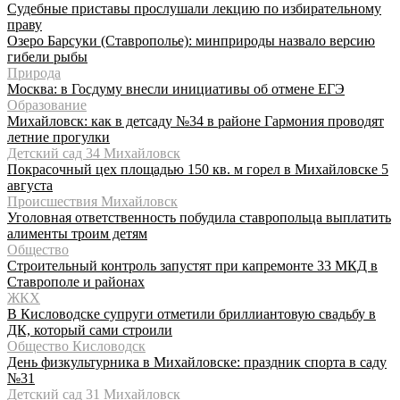
Судебные приставы прослушали лекцию по избирательному
праву
Озеро Барсуки (Ставрополье): минприроды назвало версию
гибели рыбы
Природа
Москва: в Госдуму внесли инициативы об отмене ЕГЭ
Образование
Михайловск: как в детсаду №34 в районе Гармония проводят
летние прогулки
Детский сад 34 Михайловск
Покрасочный цех площадью 150 кв. м горел в Михайловске 5
августа
Происшествия Михайловск
Уголовная ответственность побудила ставропольца выплатить
алименты троим детям
Общество
Строительный контроль запустят при капремонте 33 МКД в
Ставрополе и районах
ЖКХ
В Кисловодске супруги отметили бриллиантовую свадьбу в
ДК, который сами строили
Общество Кисловодск
День физкультурника в Михайловске: праздник спорта в саду
№31
Детский сад 31 Михайловск