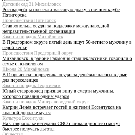
Детский сад 31 Михайловск
Росгвардейцы пресекли массовую драку в ночном клубе
Пятигорска
Происшествия Пятигорск
Ставропольца осудят за поддержку международной
неправительственной организации
Закон и порядок Михайловск
В Предгорном округе пятый день ищут 50-летнего мужчину в
серой кепке
Происшествия Предгорный округ
Михайловск: в районе Гармония старшеклассники говорили о
семье с психологом
Школа 20 Михайловск
В Георгиевске подрядчика осудят за дешёвые насосы в доме
для переселенцев
Закон и порядок Георгиевск
Юный ставрополец признал вину в смерти мужчины,
которого повалил одним ударом
Закон и порядок Минераловодский округ
Катрин Денёв встречает гостей и жителей Ессентуков на
красной дорожке музея
Культура Ессентуки
На Ставрополье ветераны СВО с инвалидностью смогут
быстрее получать льготы
Общество