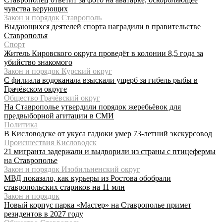
чувства верующих
Закон и порядок Ставрополь
Выдающихся деятелей спорта наградили в правительстве
Ставрополья
Спорт
Житель Кировского округа проведёт в колонии 8,5 года за
убийство знакомого
Закон и порядок Курский округ
С филиала водоканала взыскали ущерб за гибель рыбы в
Грачёвском округе
Общество Грачёвский округ
На Ставрополье утвердили порядок жеребьёвок для
предвыборной агитации в СМИ
Политика
В Кисловодске от укуса гадюки умер 73-летний экскурсовод
Происшествия Кисловодск
21 мигранта задержали и выдворили из страны с птицефермы
на Ставрополье
Закон и порядок Изобильненский округ
МВД показало, как курьеры из Ростова обобрали
ставропольских стариков на 11 млн
Закон и порядок
Новый корпус парка «Мастер» на Ставрополье примет
резидентов в 2027 году