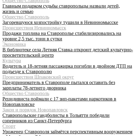
Общество Ставрополь
Главным подарком судьбы ставропольцы назвали детей,
жизнь и семью
Общество Ставрополь
Загоревшуюся хозпостройку тушили в Невинномысске
Происшествия Невинномысск
Продажи топлива на Ставрополье стабилизировались на
уровне 2,5 тыс. тонн в сутки
Экономика
В библиотеке села Летняя Ставка откроют детский культурно-
просветительский центр
Культура
Водитель и 18-летняя пассажирка погибли в двойном ДТП на
подъезде к Ставрополю
Происшествия Шпаковский округ
Предприниматель в Ставрополе пытался оставить без
зарплаты 78-летнего дворника
Общество Ставрополь
Рецидивиста поймали с 17 зип-пакетами наркотиков в
Новопавловске
Закон и порядок Новопавловск
Ставропольские гандболисты в Тольятти победили
соперников из Санкт-Петербурга
Спорт
Уроженец Ставрополя займётся перспективным вооружением