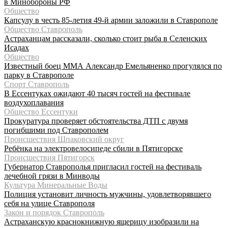
в Минобороны РФ
Общество
Капсулу в честь 85-летия 49-й армии заложили в Ставрополе
Общество Ставрополь
Астраханцам рассказали, сколько стоит рыба в Селенских
Исадах
Общество
Известный боец ММА Александр Емельяненко прогулялся по
парку в Ставрополе
Спорт Ставрополь
В Ессентуках ожидают 40 тысяч гостей на фестивале
воздухоплавания
Общество Ессентуки
Прокуратура проверяет обстоятельства ДТП с двумя
погибшими под Ставрополем
Происшествия Шпаковский округ
Ребёнка на электровелосипеде сбили в Пятигорске
Происшествия Пятигорск
Губернатор Ставрополья пригласил гостей на фестиваль
лечебной грязи в Минводы
Культура Минеральные Воды
Полиция установит личность мужчины, удовлетворявшего
себя на улице Ставрополя
Закон и порядок Ставрополь
Астраханскую краснокнижную ящерицу изобразили на