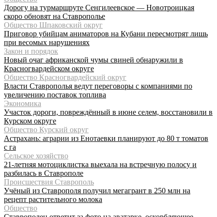
Дорогу на турмаршруте Сенгилеевское — Новотроицкая
скоро обновят на Ставрополье
Общество Шпаковский округ
Приговор убийцам аниматоров на Кубани пересмотрят лишь
при весомых нарушениях
Закон и порядок
Новый очаг африканской чумы свиней обнаружили в
Красногвардейском округе
Общество Красногвардейский округ
Власти Ставрополья ведут переговоры с компаниями по
увеличению поставок топлива
Экономика
Участок дороги, повреждённый в июне селем, восстановили в
Курском округе
Общество Курский округ
Астрахань: аграрии из Енотаевки планируют до 80 т томатов
с га
Сельское хозяйство
21-летняя мотоциклистка выехала на встречную полосу и
разбилась в Ставрополе
Происшествия Ставрополь
Учёный из Ставрополя получил мегагрант в 250 млн на
рецепт растительного молока
Общество
Ставрополец ответит за фото на аватарке, оскорбляющее