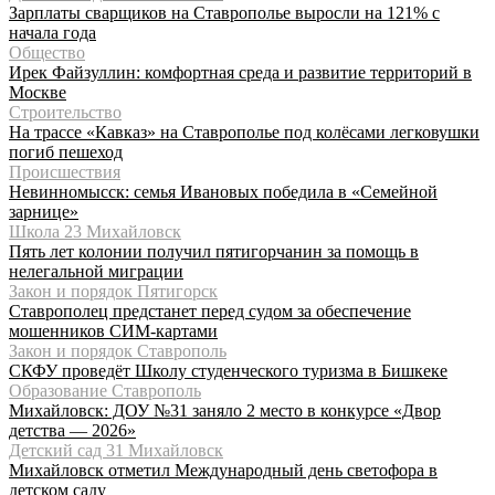
Зарплаты сварщиков на Ставрополье выросли на 121% с
начала года
Общество
Ирек Файзуллин: комфортная среда и развитие территорий в
Москве
Строительство
На трассе «Кавказ» на Ставрополье под колёсами легковушки
погиб пешеход
Происшествия
Невинномысск: семья Ивановых победила в «Семейной
зарнице»
Школа 23 Михайловск
Пять лет колонии получил пятигорчанин за помощь в
нелегальной миграции
Закон и порядок Пятигорск
Ставрополец предстанет перед судом за обеспечение
мошенников СИМ-картами
Закон и порядок Ставрополь
СКФУ проведёт Школу студенческого туризма в Бишкеке
Образование Ставрополь
Михайловск: ДОУ №31 заняло 2 место в конкурсе «Двор
детства — 2026»
Детский сад 31 Михайловск
Михайловск отметил Международный день светофора в
детском саду