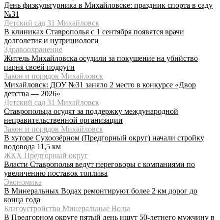
День физкультурника в Михайловске: праздник спорта в саду
№31
Детский сад 31 Михайловск
В клиниках Ставрополья с 1 сентября появятся врачи
долголетия и нутрициологи
Здравоохранение
Житель Михайловска осудили за покушение на убийство
парня своей подруги
Закон и порядок Михайловск
Михайловск: ДОУ №31 заняло 2 место в конкурсе «Двор
детства — 2026»
Детский сад 31 Михайловск
Ставропольца осудят за поддержку международной
неправительственной организации
Закон и порядок Михайловск
В хуторе Сухоозёрном (Предгорный округ) начали стройку
водовода 11,5 км
ЖКХ Предгорный округ
Власти Ставрополья ведут переговоры с компаниями по
увеличению поставок топлива
Экономика
В Минеральных Водах ремонтируют более 2 км дорог до
конца года
Благоустройство Минеральные Воды
В Предгорном округе пятый день ищут 50-летнего мужчину в