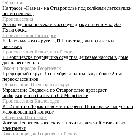
Общество
На трассе «Кавказ» на Ставрополье под колёсами легковушки
погиб пешеход
Происшествия
Росгвардейцы пресекли массовую драку в ночном клубе
Пятигорска
Происшествия Пятигорск
В Левокумском округе в ДТП пострадали водитель и
пассажир
Происшествия Левокумский округ
В Георгиевске подрядчика осудят за дешёвые насосы в доме
для переселенцев
Закон и порядок Георгиевск
Предгорный округ: 1 сентября за парты сядут более 2 тыс.
первоклассников
Образование Предгорный округ
Управление Следкома по Ставрополью проверяет
информацию о сбитом на СИМе ребёнке
Происшествия Кисловодск
К 125-летию Лермонтовской галереи в Пятигорске выпустили
маркированный конверт
Общество Пятигорск
Житель Георгиевского округа похитил детский самокат из
электрички
Закон и порядок Георгиевский округ