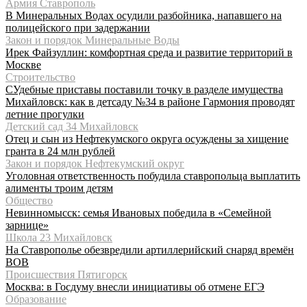
Армия Ставрополь
В Минеральных Водах осудили разбойника, напавшего на
полицейского при задержании
Закон и порядок Минеральные Воды
Ирек Файзуллин: комфортная среда и развитие территорий в
Москве
Строительство
СУдебные приставы поставили точку в разделе имущества
Михайловск: как в детсаду №34 в районе Гармония проводят
летние прогулки
Детский сад 34 Михайловск
Отец и сын из Нефтекумского округа осуждены за хищение
гранта в 24 млн рублей
Закон и порядок Нефтекумский округ
Уголовная ответственность побудила ставропольца выплатить
алименты троим детям
Общество
Невинномысск: семья Ивановых победила в «Семейной
зарнице»
Школа 23 Михайловск
На Ставрополье обезвредили артиллерийский снаряд времён
ВОВ
Происшествия Пятигорск
Москва: в Госдуму внесли инициативы об отмене ЕГЭ
Образование