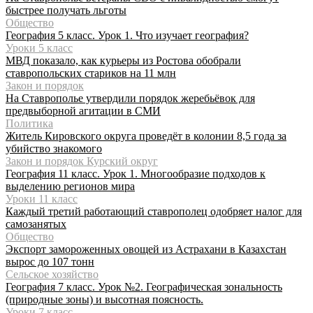
быстрее получать льготы
Общество
География 5 класс. Урок 1. Что изучает география?
Уроки 5 класс
МВД показало, как курьеры из Ростова обобрали
ставропольских стариков на 11 млн
Закон и порядок
На Ставрополье утвердили порядок жеребьёвок для
предвыборной агитации в СМИ
Политика
Житель Кировского округа проведёт в колонии 8,5 года за
убийство знакомого
Закон и порядок Курский округ
География 11 класс. Урок 1. Многообразие подходов к
выделению регионов мира
Уроки 11 класс
Каждый третий работающий ставрополец одобряет налог для
самозанятых
Общество
Экспорт замороженных овощей из Астрахани в Казахстан
вырос до 107 тонн
Сельское хозяйство
География 7 класс. Урок №2. Географическая зональность
(природные зоны) и высотная поясность.
Уроки 7 класс