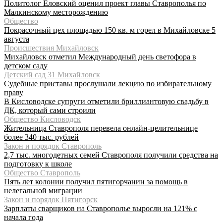
Политолог Еловский оценил проект главы Ставрополья по
Малкинскому месторождению
Общество
Покрасочный цех площадью 150 кв. м горел в Михайловске 5
августа
Происшествия Михайловск
Михайловск отметил Международный день светофора в
детском саду
Детский сад 31 Михайловск
Судебные приставы прослушали лекцию по избирательному
праву
В Кисловодске супруги отметили бриллиантовую свадьбу в
ДК, который сами строили
Общество Кисловодск
Жительница Ставрополя перевела онлайн-целительнице
более 340 тыс. рублей
Закон и порядок Ставрополь
2,7 тыс. многодетных семей Ставрополя получили средства на
подготовку к школе
Общество Ставрополь
Пять лет колонии получил пятигорчанин за помощь в
нелегальной миграции
Закон и порядок Пятигорск
Зарплаты сварщиков на Ставрополье выросли на 121% с
начала года