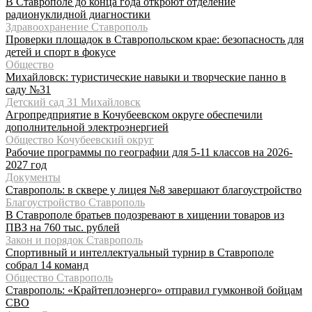
В Ставрополе до конца года откроют отделение
радионуклидной диагностики
Здравоохранение Ставрополь
Проверки площадок в Ставропольском крае: безопасность для
детей и спорт в фокусе
Общество
Михайловск: туристические навыки и творческие панно в
саду №31
Детский сад 31 Михайловск
Агропредприятие в Кочубеевском округе обеспечили
дополнительной электроэнергией
Общество Кочубеевский округ
Рабочие программы по географии для 5-11 классов на 2026-
2027 год
Документы
Ставрополь: в сквере у лицея №8 завершают благоустройство
Благоустройство Ставрополь
В Ставрополе братьев подозревают в хищении товаров из
ПВЗ на 760 тыс. рублей
Закон и порядок Ставрополь
Спортивный и интеллектуальный турнир в Ставрополе
собрал 14 команд
Общество Ставрополь
Ставрополь: «Крайтеплоэнерго» отправил гумконвой бойцам
СВО