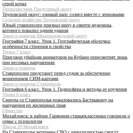
серой кепке
Происшествия Предгорный округ
Труновский округ: озимый рапс созрел вместе с зерновыми
Сельское хозяйство Труновский округ
Юный ставрополец признал вину в смерти мужчины,
которого повалил одним ударом
Закон и порядок Минераловодский округ
География 7 класс. Урок 1. Географическая оболочка:
особенности строения и свойства
Уроки 7 класс
Приговор убийцам аниматоров на Кубани пересмотрят лишь
при весомых нарушениях
Закон и порядок
Ставрополец предстанет перед судом за обеспечение
мошенников СИМ-картами
Закон и порядок Ставрополь
География 6 класс. Урок 1. Гидросфера и методы ее изучения
Уроки 6 класс
Сироты со Ставрополья пожаловались Бастрыкину на
нарушения их жилищных прав
Общество
Михайловск: в районе Гармония старшеклассники говорили о
семье с психологом
Школа 20 Михайловск
На Ставрополье ветераны СВО с инвалидностью смогут