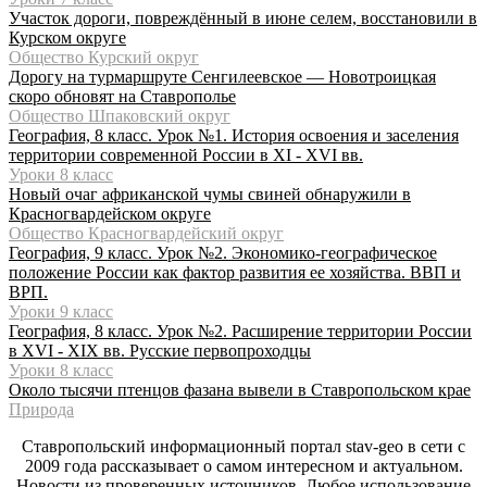
Участок дороги, повреждённый в июне селем, восстановили в
Курском округе
Общество Курский округ
Дорогу на турмаршруте Сенгилеевское — Новотроицкая
скоро обновят на Ставрополье
Общество Шпаковский округ
География, 8 класс. Урок №1. История освоения и заселения
территории современной России в XI - XVI вв.
Уроки 8 класс
Новый очаг африканской чумы свиней обнаружили в
Красногвардейском округе
Общество Красногвардейский округ
География, 9 класс. Урок №2. Экономико-географическое
положение России как фактор развития ее хозяйства. ВВП и
ВРП.
Уроки 9 класс
География, 8 класс. Урок №2. Расширение территории России
в XVI - XIX вв. Русские первопроходцы
Уроки 8 класс
Около тысячи птенцов фазана вывели в Ставропольском крае
Природа
Ставропольский информационный портал stav-geo в сети с
2009 года рассказывает о самом интересном и актуальном.
Новости из проверенных источников. Любое использование