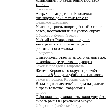
компаниями по увеличению поставок
топлива
Экономика
Астрахань: аграрии из Енотаевки
планируют до 80 т томатов с га
Сельское хозяйство
Участок дороги, повреждённый в июне
селем, восстановили в Курском округе
Общество Курский округ
Учёный из Ставрополя получил
мегагрант в 250 млн на рецепт
растительного молока
Общество
Ставрополец ответит за фото на аватарке,
оскорбляющее чувства верующих
Закон и порядок Ставрополь
Житель Кировского округа проведёт в
колонии 8,5 года за убийство знакомого
Закон и порядок Курский округ
Выдающихся деятелей спорта наградили
в правительстве Ставрополья
Спорт
С филиала водоканала взыскали ущерб за
гибель рыбы в Грачёвском округе
Общество Грачёвский округ