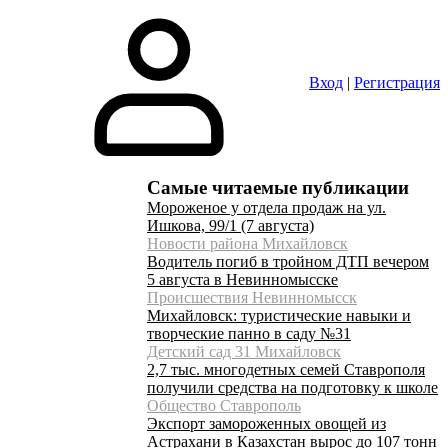
Вход
|
Регистрация
Самые читаемые публикации
Мороженое у отдела продаж на ул.
Ишкова, 99/1 (7 августа)
Новости района Михайловск
Водитель погиб в тройном ДТП вечером
5 августа в Невинномысске
Происшествия Невинномысск
Михайловск: туристические навыки и
творческие панно в саду №31
Детский сад 31 Михайловск
2,7 тыс. многодетных семей Ставрополя
получили средства на подготовку к школе
Общество Ставрополь
Экспорт замороженных овощей из
Астрахани в Казахстан вырос до 107 тонн