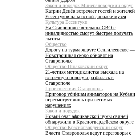
Закон и порядок Минераловодский округ
Катрин Денёв встречает гостей и жителей
Ессентуков на красной дорожке музея
Культура Ессентуки
На Ставрополье ветераны СВО с
инвалидностью смогут быстрее получать
льготы
Общество
Дорогу на турмаршруте Сенгилеевское —
Новотроицкая скоро обновят на
Ставрополье
Общество Шпаковский округ
21-летняя мотоциклистка выехала на
встречную полосу и разбилась в
Ставрополе
Происшествия Ставрополь
Приговор убийцам аниматоров на Кубани
пересмотрят лишь при весомых
нарушениях
Закон и порядок
Новый очаг африканской чумы свиней
обнаружили в Красногвардейском округе
Общество Красногвардейский округ
Власти Ставрополья ведут переговоры с