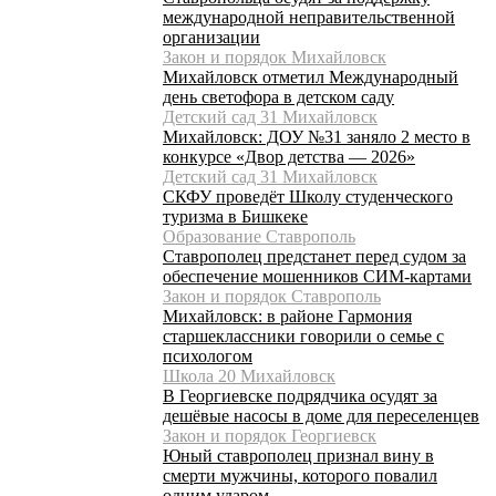
международной неправительственной
организации
Закон и порядок Михайловск
Михайловск отметил Международный
день светофора в детском саду
Детский сад 31 Михайловск
Михайловск: ДОУ №31 заняло 2 место в
конкурсе «Двор детства — 2026»
Детский сад 31 Михайловск
СКФУ проведёт Школу студенческого
туризма в Бишкеке
Образование Ставрополь
Ставрополец предстанет перед судом за
обеспечение мошенников СИМ-картами
Закон и порядок Ставрополь
Михайловск: в районе Гармония
старшеклассники говорили о семье с
психологом
Школа 20 Михайловск
В Георгиевске подрядчика осудят за
дешёвые насосы в доме для переселенцев
Закон и порядок Георгиевск
Юный ставрополец признал вину в
смерти мужчины, которого повалил
одним ударом