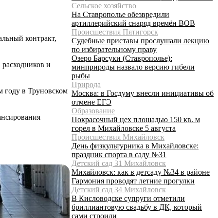
Сельское хозяйство
На Ставрополье обезвредили
артиллерийский снаряд времён ВОВ
Происшествия Пятигорск
альный контракт,
Судебные приставы прослушали лекцию
по избирательному праву
Озеро Барсуки (Ставрополье):
 расходников и
минприроды назвало версию гибели
рыбы
Природа
м году в Труновском
Москва: в Госдуму внесли инициативы об
отмене ЕГЭ
Образование
ансирования
Покрасочный цех площадью 150 кв. м
горел в Михайловске 5 августа
Происшествия Михайловск
День физкультурника в Михайловске:
праздник спорта в саду №31
Детский сад 31 Михайловск
Михайловск: как в детсаду №34 в районе
Гармония проводят летние прогулки
Детский сад 34 Михайловск
В Кисловодске супруги отметили
бриллиантовую свадьбу в ДК, который
сами строили