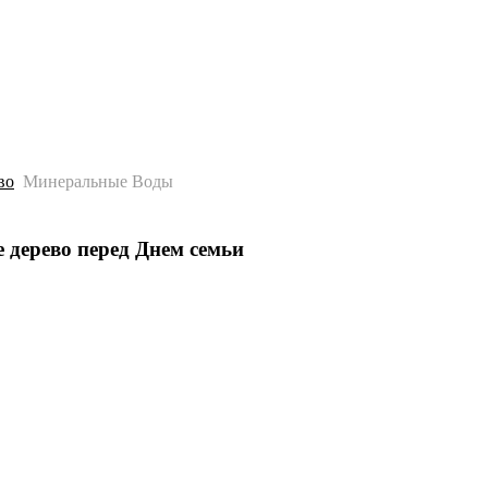
История
Путеводитель
Гео-образование
во
Минеральные Воды
дерево перед Днем семьи