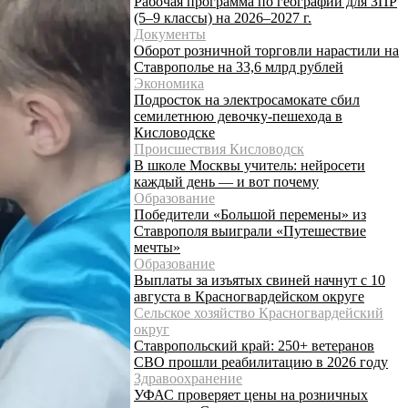
Рабочая программа по географии для ЗПР
(5–9 классы) на 2026–2027 г.
Документы
Оборот розничной торговли нарастили на
Ставрополье на 33,6 млрд рублей
Экономика
Подросток на электросамокате сбил
семилетнюю девочку-пешехода в
Кисловодске
Происшествия Кисловодск
В школе Москвы учитель: нейросети
каждый день — и вот почему
Образование
Победители «Большой перемены» из
Ставрополя выиграли «Путешествие
мечты»
Образование
Выплаты за изъятых свиней начнут с 10
августа в Красногвардейском округе
Сельское хозяйство Красногвардейский
округ
Ставропольский край: 250+ ветеранов
СВО прошли реабилитацию в 2026 году
Здравоохранение
УФАС проверяет цены на розничных