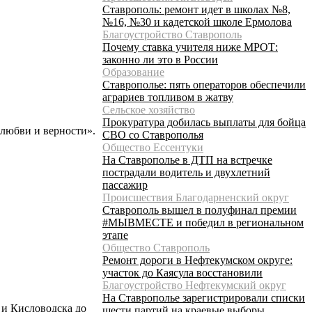
Ставрополь: ремонт идет в школах №8,
№16, №30 и кадетской школе Ермолова
Благоустройство Ставрополь
Почему ставка учителя ниже МРОТ:
законно ли это в России
Образование
Ставрополье: пять операторов обеспечили
аграриев топливом в жатву
Сельское хозяйство
Прокуратура добилась выплаты для бойца
 любви и верности».
СВО со Ставрополья
Общество Ессентуки
На Ставрополье в ДТП на встречке
пострадали водитель и двухлетний
пассажир
Происшествия Благодарненский округ
Ставрополь вышел в полуфинал премии
#МЫВМЕСТЕ и победил в региональном
этапе
Общество Ставрополь
Ремонт дороги в Нефтекумском округе:
участок до Каясула восстановили
Благоустройство Нефтекумский округ
На Ставрополье зарегистрировали списки
 и Кисловодска до
шести партий на краевые выборы