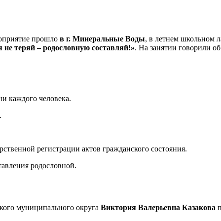
роприятие прошло
в г. Минеральные Воды
, в летнем школьном 
 не теряй – родословную составляй!»
. На занятии говорили о
и каждого человека.
.
рственной регистрации актов гражданского состояния.
тавления родословной.
ского муниципального округа
Виктория Валерьевна Казакова
п