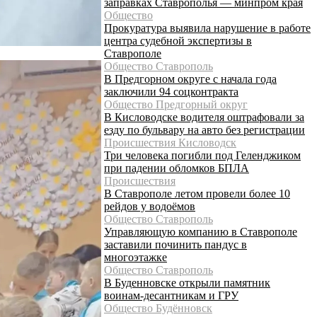
заправках Ставрополья — минпром края
Общество
Прокуратура выявила нарушение в работе
центра судебной экспертизы в
Ставрополе
Общество Ставрополь
В Предгорном округе с начала года
заключили 94 соцконтракта
Общество Предгорный округ
В Кисловодске водителя оштрафовали за
езду по бульвару на авто без регистрации
Происшествия Кисловодск
Три человека погибли под Геленджиком
при падении обломков БПЛА
Происшествия
В Ставрополе летом провели более 10
рейдов у водоёмов
Общество Ставрополь
Управляющую компанию в Ставрополе
заставили починить пандус в
многоэтажке
Общество Ставрополь
В Буденновске открыли памятник
воинам-десантникам и ГРУ
Общество Будённовск