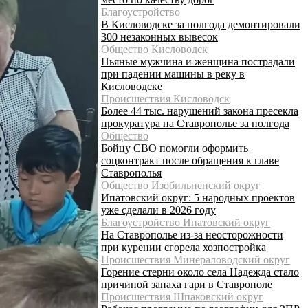
Благоустройство
В Кисловодске за полгода демонтировали
300 незаконных вывесок
Общество Кисловодск
Пьяные мужчина и женщина пострадали
при падении машины в реку в
Кисловодске
Происшествия Кисловодск
Более 44 тыс. нарушений закона пресекла
прокуратура на Ставрополье за полгода
Общество
Бойцу СВО помогли оформить
соцконтракт после обращения к главе
Ставрополья
Общество Изобильненский округ
Ипатовский округ: 5 народных проектов
уже сделали в 2026 году
Благоустройство Ипатовский округ
На Ставрополье из-за неосторожности
при курении сгорела хозпостройка
Происшествия Минераловодский округ
Горение стерни около села Надежда стало
причиной запаха гари в Ставрополе
Происшествия Шпаковский округ