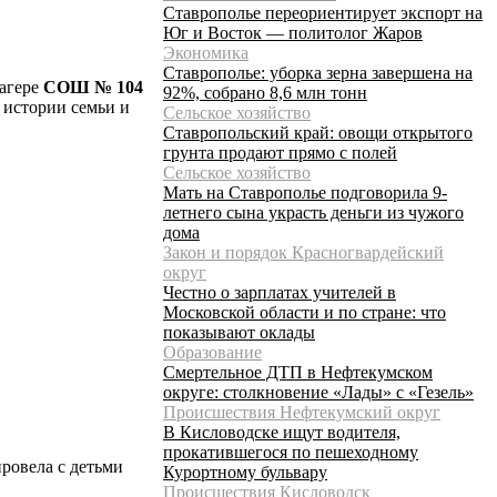
Ставрополье переориентирует экспорт на
Юг и Восток — политолог Жаров
Экономика
Ставрополье: уборка зерна завершена на
лагере
СОШ № 104
92%, собрано 8,6 млн тонн
б истории семьи и
Сельское хозяйство
Ставропольский край: овощи открытого
грунта продают прямо с полей
Сельское хозяйство
Мать на Ставрополье подговорила 9-
летнего сына украсть деньги из чужого
дома
Закон и порядок Красногвардейский
округ
Честно о зарплатах учителей в
Московской области и по стране: что
показывают оклады
Образование
Смертельное ДТП в Нефтекумском
округе: столкновение «Лады» с «Гезель»
Происшествия Нефтекумский округ
В Кисловодске ищут водителя,
прокатившегося по пешеходному
ровела с детьми
Курортному бульвару
Происшествия Кисловодск