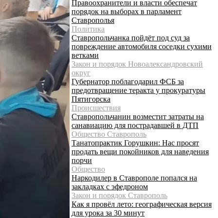
Правоохранители и власти обеспечат
порядок на выборах в парламент
Ставрополья
Политика
Ставропольчанка пойдёт под суд за
повреждение автомобиля соседки сухими
ветками
Закон и порядок Новоалександровский
округ
Губернатор поблагодарил ФСБ за
предотвращение теракта у прокуратуры
Пятигорска
Происшествия
Ставропольчанин возместит затраты на
санавиацию для пострадавшей в ДТП
Общество Ставрополь
Танатопрактик Горушкин: Нас просят
продать вещи покойников для наведения
порчи
Общество
Наркодилер в Ставрополе попался на
закладках с эфедроном
Закон и порядок Ставрополь
Как я провёл лето: географическая версия
для урока за 30 минут