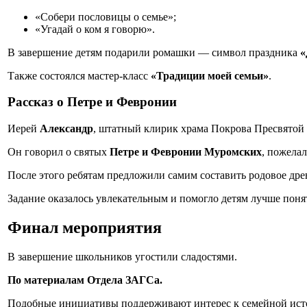
«Собери пословицы о семье»;
«Угадай о ком я говорю».
В завершение детям подарили ромашки — символ праздника
«
Также состоялся мастер-класс
«Традиции моей семьи»
.
Рассказ о Петре и Февронии
Иерей
Александр
, штатный клирик храма Покрова Пресвятой Б
Он говорил о святых
Петре и Февронии Муромских
, пожелал
После этого ребятам предложили самим составить родовое дре
Задание оказалось увлекательным и помогло детям лучше понят
Финал мероприятия
В завершение школьников угостили сладостями.
По материалам Отдела ЗАГСа.
Подобные инициативы поддерживают интерес к семейной истор