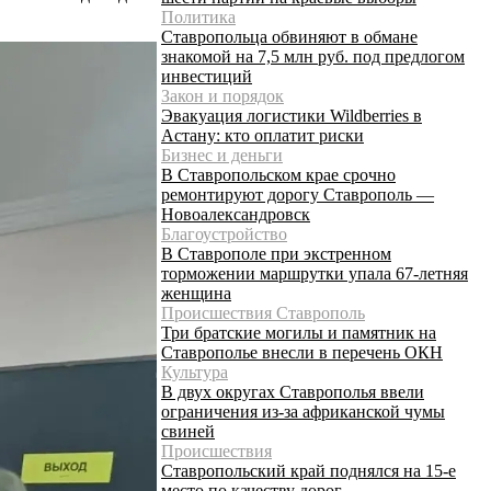
Политика
Ставропольца обвиняют в обмане
знакомой на 7,5 млн руб. под предлогом
инвестиций
Закон и порядок
Эвакуация логистики Wildberries в
Астану: кто оплатит риски
Бизнес и деньги
В Ставропольском крае срочно
ремонтируют дорогу Ставрополь —
Новоалександровск
Благоустройство
В Ставрополе при экстренном
торможении маршрутки упала 67-летняя
женщина
Происшествия Ставрополь
Три братские могилы и памятник на
Ставрополье внесли в перечень ОКН
Культура
В двух округах Ставрополья ввели
ограничения из-за африканской чумы
свиней
Происшествия
Ставропольский край поднялся на 15-е
место по качеству дорог