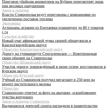
Приговор убийцам аниматоров на Кубани пересмотрят лишь
при весомых нарушениях
Закон и порядок
Власти Ставрополья ведут переговоры с компаниями по
увеличению поставок топлива
Экономика
Астрахань: аграрии из Енотаевки планируют до 80 т томатов
с га
Сельское хозяйство
Новый очаг африканской чумы свиней обнаружили в
Красногвардейском округе
Общество Красногвардейский округ
Дорогу на турмаршруте Сенгилеевское — Новотроицкая
скоро обновят на Ставрополье
Общество Шпаковский округ
Участок дороги, повреждённый в июне селем, восстановили в
Курском округе
Общество Курский округ
Учёный из Ставрополя получил мегагрант в 250 млн на
рецепт растительного молока
Общество
Ставрополец ответит за фото на аватарке, оскорбляющее
чувства верующих
Закон и порядок Ставрополь
Выдающихся деятелей спорта наградили в правительстве