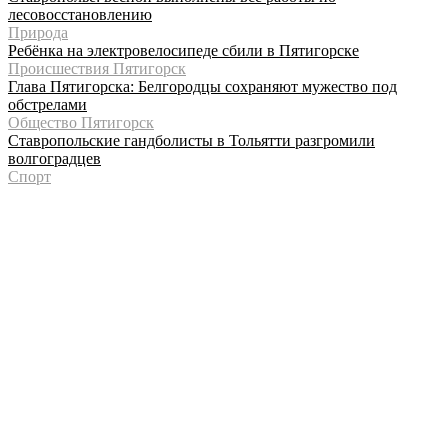
лесовосстановлению
Природа
Ребёнка на электровелосипеде сбили в Пятигорске
Происшествия Пятигорск
Глава Пятигорска: Белгородцы сохраняют мужество под
обстрелами
Общество Пятигорск
Ставропольские гандболисты в Тольятти разгромили
волгоградцев
Спорт