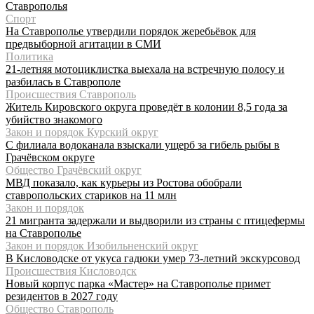
Ставрополья
Спорт
На Ставрополье утвердили порядок жеребьёвок для
предвыборной агитации в СМИ
Политика
21-летняя мотоциклистка выехала на встречную полосу и
разбилась в Ставрополе
Происшествия Ставрополь
Житель Кировского округа проведёт в колонии 8,5 года за
убийство знакомого
Закон и порядок Курский округ
С филиала водоканала взыскали ущерб за гибель рыбы в
Грачёвском округе
Общество Грачёвский округ
МВД показало, как курьеры из Ростова обобрали
ставропольских стариков на 11 млн
Закон и порядок
21 мигранта задержали и выдворили из страны с птицефермы
на Ставрополье
Закон и порядок Изобильненский округ
В Кисловодске от укуса гадюки умер 73-летний экскурсовод
Происшествия Кисловодск
Новый корпус парка «Мастер» на Ставрополье примет
резидентов в 2027 году
Общество Ставрополь