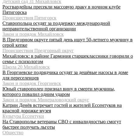
Детский сад 31 Михайловск
Росгвардейцы пресекли массовую драку в ночном клубе
Пятигорска
Происшествия Пятигорск
Ставропольца осудят за поддержку международной
неправительственной организации
Закон и порядок Михайловск
В Предгорном округе пятый день ищут 50-летнего мужчину в
серой кепке
Происшествия Предгорный округ
Михайловск: в районе Гармония старшеклассники говорили о
семье с психологом
Школа 20 Михайловск
В Георгиевске подрядчика осудят за дешёвые насосы в доме
для переселенцев
Закон и порядок Георгиевск
Юный ставрополец признал вину в смерти мужчины,
которого повалил одним ударом
Закон и порядок Минераловодский округ
Катрин Денёв встречает гостей и жителей Ессентуков на
красной дорожке музея
Культура Ессентуки
На Ставрополье ветераны СВО с инвалидностью смогут
быстрее получать льготы
Общество