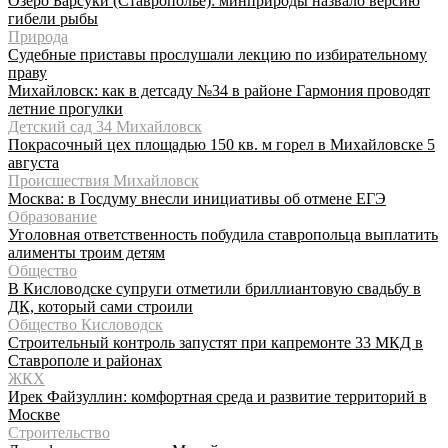
Озеро Барсуки (Ставрополье): минприроды назвало версию
гибели рыбы
Природа
Судебные приставы прослушали лекцию по избирательному
праву
Михайловск: как в детсаду №34 в районе Гармония проводят
летние прогулки
Детский сад 34 Михайловск
Покрасочный цех площадью 150 кв. м горел в Михайловске 5
августа
Происшествия Михайловск
Москва: в Госдуму внесли инициативы об отмене ЕГЭ
Образование
Уголовная ответственность побудила ставропольца выплатить
алименты троим детям
Общество
В Кисловодске супруги отметили бриллиантовую свадьбу в
ДК, который сами строили
Общество Кисловодск
Строительный контроль запустят при капремонте 33 МКД в
Ставрополе и районах
ЖКХ
Ирек Файзуллин: комфортная среда и развитие территорий в
Москве
Строительство