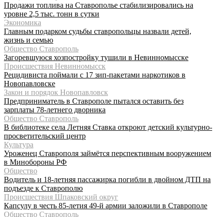
Продажи топлива на Ставрополье стабилизировались на
уровне 2,5 тыс. тонн в сутки
Экономика
Главным подарком судьбы ставропольцы назвали детей,
жизнь и семью
Общество Ставрополь
Загоревшуюся хозпостройку тушили в Невинномысске
Происшествия Невинномысск
Рецидивиста поймали с 17 зип-пакетами наркотиков в
Новопавловске
Закон и порядок Новопавловск
Предприниматель в Ставрополе пытался оставить без
зарплаты 78-летнего дворника
Общество Ставрополь
В библиотеке села Летняя Ставка откроют детский культурно-
просветительский центр
Культура
Уроженец Ставрополя займётся перспективным вооружением
в Минобороны РФ
Общество
Водитель и 18-летняя пассажирка погибли в двойном ДТП на
подъезде к Ставрополю
Происшествия Шпаковский округ
Капсулу в честь 85-летия 49-й армии заложили в Ставрополе
Общество Ставрополь