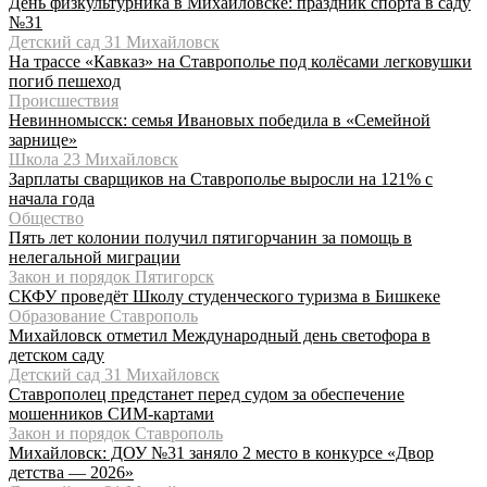
День физкультурника в Михайловске: праздник спорта в саду
№31
Детский сад 31 Михайловск
На трассе «Кавказ» на Ставрополье под колёсами легковушки
погиб пешеход
Происшествия
Невинномысск: семья Ивановых победила в «Семейной
зарнице»
Школа 23 Михайловск
Зарплаты сварщиков на Ставрополье выросли на 121% с
начала года
Общество
Пять лет колонии получил пятигорчанин за помощь в
нелегальной миграции
Закон и порядок Пятигорск
СКФУ проведёт Школу студенческого туризма в Бишкеке
Образование Ставрополь
Михайловск отметил Международный день светофора в
детском саду
Детский сад 31 Михайловск
Ставрополец предстанет перед судом за обеспечение
мошенников СИМ-картами
Закон и порядок Ставрополь
Михайловск: ДОУ №31 заняло 2 место в конкурсе «Двор
детства — 2026»