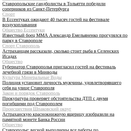
Ставропольские гандболисты в Тольятти победили
соперников из Санкт-Петербурга
Спорт
В Ессентуках ожидают 40 тысяч гостей на фестивале
воздухоплавания
Общество Ессентуки
Известный боец ММА Александр Емельяненко прогулялся по
парку в Ставрополе
Спорт Ставрополь
Астраханцам рассказали, сколько стоит рыба в Селенских
Исадах
Общество
Губернатор Ставрополья пригласил гостей на фестиваль
лечебной грязи в Минводы
Культура Минеральные Воды
Полиция установит личность мужчины, удовлетворявшего
себя на улице Ставрополя
Закон и порядок Ставрополь
Прокуратура проверяет обстоятельства ДТП с двумя
погибшими под Ставрополем
Происшествия Шпаковский округ
Астраханскую краснокнижную ящерицу изобразили на
памятной монете Банка России
Общество
Ставрополье: весной выполнены все работы по