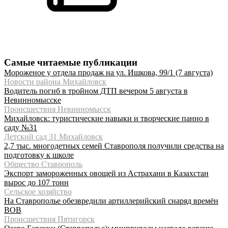
Самые читаемые публикации
Мороженое у отдела продаж на ул. Ишкова, 99/1 (7 августа)
Новости района Михайловск
Водитель погиб в тройном ДТП вечером 5 августа в
Невинномысске
Происшествия Невинномысск
Михайловск: туристические навыки и творческие панно в
саду №31
Детский сад 31 Михайловск
2,7 тыс. многодетных семей Ставрополя получили средства на
подготовку к школе
Общество Ставрополь
Экспорт замороженных овощей из Астрахани в Казахстан
вырос до 107 тонн
Сельское хозяйство
На Ставрополье обезвредили артиллерийский снаряд времён
ВОВ
Происшествия Пятигорск