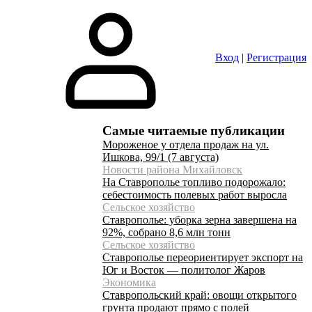
Вход
|
Регистрация
Самые читаемые публикации
Мороженое у отдела продаж на ул.
Ишкова, 99/1 (7 августа)
Новости района Михайловск
На Ставрополье топливо подорожало:
себестоимость полевых работ выросла
Сельское хозяйство
Ставрополье: уборка зерна завершена на
92%, собрано 8,6 млн тонн
Сельское хозяйство
Ставрополье переориентирует экспорт на
Юг и Восток — политолог Жаров
Экономика
Ставропольский край: овощи открытого
грунта продают прямо с полей