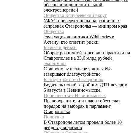
обеспечили дополнительной
электроэнергией
Общество Кочубеевский округ
УФАС проверяет цены на розничных
заправках Ставрополья — минпром края
Общество
Эвакуация логистики Wildberries в
Астану: кто оплатит риски
Бизнес и деньги
Оборот розничной торговли нарастили на
Ставрополье на 33,6 млрд рублей
Экономика
Ставрополь: в сквере у лицея №8
завершают благоустройство
Благоустройство Ставрополь
Водитель погиб в тройном ДТП вечером
5 августа в Невинномысске
Происшествия Невинномысск
Правоохранители и власти обеспечат
порядок на выборах в парламент
Ставрополья
Политика
В Ставрополе летом провели более 10
рейдов у водоёмов
Общество Ставрополь