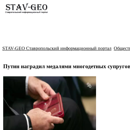
Новости
Жилой район Гармония
Искать
STAV-GEO Ставропольский информационный портал
Общест
Путин наградил медалями многодетных супругов