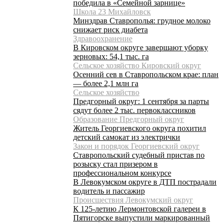
победила в «Семейной зарнице»
Школа 23 Михайловск
Минздрав Ставрополья: грудное молоко
снижает риск диабета
Здравоохранение
В Кировском округе завершают уборку
зерновых: 54,1 тыс. га
Сельское хозяйство Кировский округ
Осенний сев в Ставропольском крае: план
— более 2,1 млн га
Сельское хозяйство
Предгорный округ: 1 сентября за парты
сядут более 2 тыс. первоклассников
Образование Предгорный округ
Житель Георгиевского округа похитил
детский самокат из электрички
Закон и порядок Георгиевский округ
Ставропольский судебный пристав по
розыску стал призером в
профессиональном конкурсе
В Левокумском округе в ДТП пострадали
водитель и пассажир
Происшествия Левокумский округ
К 125-летию Лермонтовской галереи в
Пятигорске выпустили маркированный