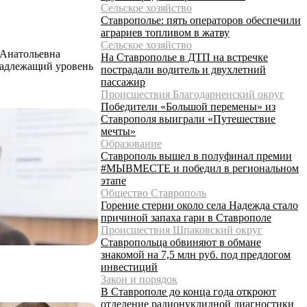
Сельское хозяйство
Ставрополье: пять операторов обеспечили
аграриев топливом в жатву
Сельское хозяйство
 Анатольевна
На Ставрополье в ДТП на встречке
надлежащий уровень
пострадали водитель и двухлетний
пассажир
Происшествия Благодарненский округ
Победители «Большой перемены» из
Ставрополя выиграли «Путешествие
мечты»
Образование
Ставрополь вышел в полуфинал премии
#МЫВМЕСТЕ и победил в региональном
этапе
Общество Ставрополь
Горение стерни около села Надежда стало
причиной запаха гари в Ставрополе
Происшествия Шпаковский округ
Ставропольца обвиняют в обмане
знакомой на 7,5 млн руб. под предлогом
инвестиций
Закон и порядок
В Ставрополе до конца года откроют
отделение радионуклидной диагностики