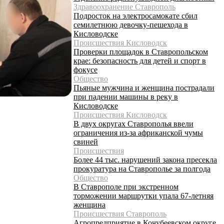
Здравоохранение Ставрополь
Подросток на электросамокате сбил
семилетнюю девочку-пешехода в
Кисловодске
Происшествия Кисловодск
Проверки площадок в Ставропольском
крае: безопасность для детей и спорт в
фокусе
Общество
Пьяные мужчина и женщина пострадали
при падении машины в реку в
Кисловодске
Происшествия Кисловодск
В двух округах Ставрополья ввели
ограничения из-за африканской чумы
свиней
Происшествия
Более 44 тыс. нарушений закона пресекла
прокуратура на Ставрополье за полгода
Общество
В Ставрополе при экстренном
торможении маршрутки упала 67-летняя
женщина
Происшествия Ставрополь
Агропредприятие в Кочубеевском округе