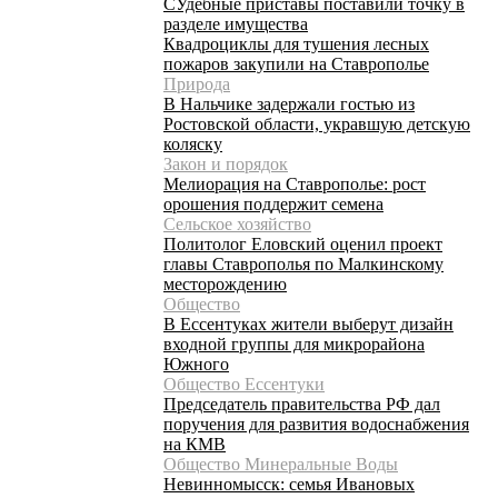
СУдебные приставы поставили точку в
разделе имущества
Квадроциклы для тушения лесных
пожаров закупили на Ставрополье
Природа
В Нальчике задержали гостью из
Ростовской области, укравшую детскую
коляску
Закон и порядок
Мелиорация на Ставрополье: рост
орошения поддержит семена
Сельское хозяйство
Политолог Еловский оценил проект
главы Ставрополья по Малкинскому
месторождению
Общество
В Ессентуках жители выберут дизайн
входной группы для микрорайона
Южного
Общество Ессентуки
Председатель правительства РФ дал
поручения для развития водоснабжения
на КМВ
Общество Минеральные Воды
Невинномысск: семья Ивановых