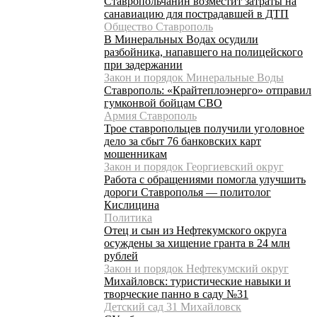
Ставропольчанин возместит затраты на
санавиацию для пострадавшей в ДТП
Общество Ставрополь
В Минеральных Водах осудили
разбойника, напавшего на полицейского
при задержании
Закон и порядок Минеральные Воды
Ставрополь: «Крайтеплоэнерго» отправил
гумконвой бойцам СВО
Армия Ставрополь
Трое ставропольцев получили уголовное
дело за сбыт 76 банковских карт
мошенникам
Закон и порядок Георгиевский округ
Работа с обращениями помогла улучшить
дороги Ставрополья — политолог
Кислицина
Политика
Отец и сын из Нефтекумского округа
осуждены за хищение гранта в 24 млн
рублей
Закон и порядок Нефтекумский округ
Михайловск: туристические навыки и
творческие панно в саду №31
Детский сад 31 Михайловск