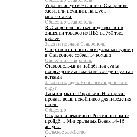
Управляющую компанию в Ставрополе
заставили починить пандус в
многоэтажке
Общество Ставрополь
В Ставрополе братьев подозревают в
хищении товаров из ПВЗ на 760 тыс.
рублей
Закон и порядок Ставрополь
Спортивный и интеллектуальный турнир
в Ставрополе собрал 14 команд
Общество Ставрополь
Ставропольчанка пойдёт под суд за
повреждение автомобиля соседки сухими
ветками
Закон и порядок Новоалександровский
округ
Танатопрактик Горушкин: Нас просят
продать вещи покойников для наведения
порчи
Общество
Открытый чемпионат России по пахоте
пройдёт в Минеральных Водах 14–16
августа
Сельское хозяйство