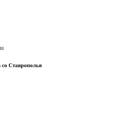
История
Путеводитель
Гео-образование
во
 со Ставрополья