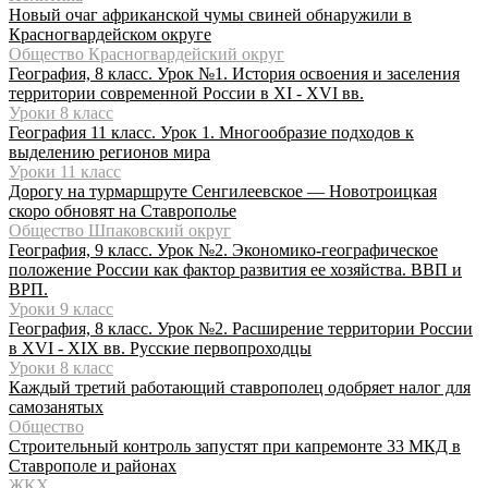
Новый очаг африканской чумы свиней обнаружили в
Красногвардейском округе
Общество Красногвардейский округ
География, 8 класс. Урок №1. История освоения и заселения
территории современной России в XI - XVI вв.
Уроки 8 класс
География 11 класс. Урок 1. Многообразие подходов к
выделению регионов мира
Уроки 11 класс
Дорогу на турмаршруте Сенгилеевское — Новотроицкая
скоро обновят на Ставрополье
Общество Шпаковский округ
География, 9 класс. Урок №2. Экономико-географическое
положение России как фактор развития ее хозяйства. ВВП и
ВРП.
Уроки 9 класс
География, 8 класс. Урок №2. Расширение территории России
в XVI - XIX вв. Русские первопроходцы
Уроки 8 класс
Каждый третий работающий ставрополец одобряет налог для
самозанятых
Общество
Строительный контроль запустят при капремонте 33 МКД в
Ставрополе и районах
ЖКХ