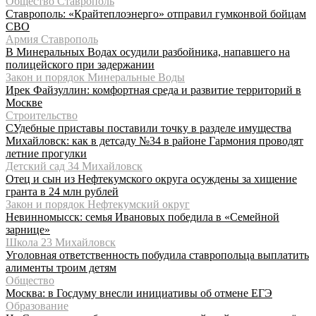
Общество Ставрополь
Ставрополь: «Крайтеплоэнерго» отправил гумконвой бойцам
СВО
Армия Ставрополь
В Минеральных Водах осудили разбойника, напавшего на
полицейского при задержании
Закон и порядок Минеральные Воды
Ирек Файзуллин: комфортная среда и развитие территорий в
Москве
Строительство
СУдебные приставы поставили точку в разделе имущества
Михайловск: как в детсаду №34 в районе Гармония проводят
летние прогулки
Детский сад 34 Михайловск
Отец и сын из Нефтекумского округа осуждены за хищение
гранта в 24 млн рублей
Закон и порядок Нефтекумский округ
Невинномысск: семья Ивановых победила в «Семейной
зарнице»
Школа 23 Михайловск
Уголовная ответственность побудила ставропольца выплатить
алименты троим детям
Общество
Москва: в Госдуму внесли инициативы об отмене ЕГЭ
Образование