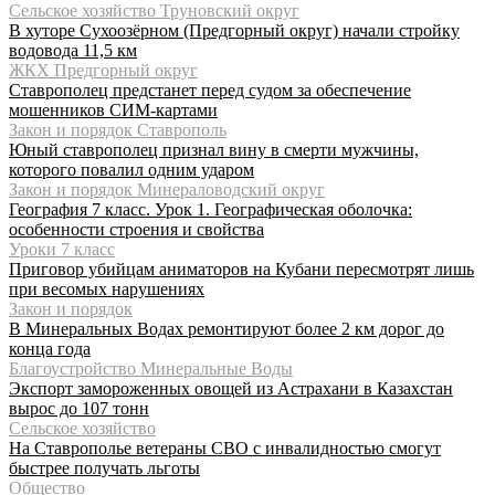
Сельское хозяйство Труновский округ
В хуторе Сухоозёрном (Предгорный округ) начали стройку
водовода 11,5 км
ЖКХ Предгорный округ
Ставрополец предстанет перед судом за обеспечение
мошенников СИМ-картами
Закон и порядок Ставрополь
Юный ставрополец признал вину в смерти мужчины,
которого повалил одним ударом
Закон и порядок Минераловодский округ
География 7 класс. Урок 1. Географическая оболочка:
особенности строения и свойства
Уроки 7 класс
Приговор убийцам аниматоров на Кубани пересмотрят лишь
при весомых нарушениях
Закон и порядок
В Минеральных Водах ремонтируют более 2 км дорог до
конца года
Благоустройство Минеральные Воды
Экспорт замороженных овощей из Астрахани в Казахстан
вырос до 107 тонн
Сельское хозяйство
На Ставрополье ветераны СВО с инвалидностью смогут
быстрее получать льготы
Общество