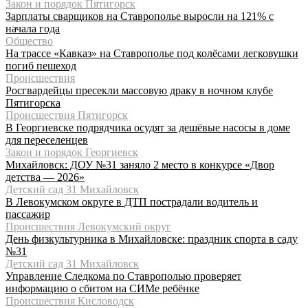
Закон и порядок Пятигорск
Зарплаты сварщиков на Ставрополье выросли на 121% с
начала года
Общество
На трассе «Кавказ» на Ставрополье под колёсами легковушки
погиб пешеход
Происшествия
Росгвардейцы пресекли массовую драку в ночном клубе
Пятигорска
Происшествия Пятигорск
В Георгиевске подрядчика осудят за дешёвые насосы в доме
для переселенцев
Закон и порядок Георгиевск
Михайловск: ДОУ №31 заняло 2 место в конкурсе «Двор
детства — 2026»
Детский сад 31 Михайловск
В Левокумском округе в ДТП пострадали водитель и
пассажир
Происшествия Левокумский округ
День физкультурника в Михайловске: праздник спорта в саду
№31
Детский сад 31 Михайловск
Управление Следкома по Ставрополью проверяет
информацию о сбитом на СИМе ребёнке
Происшествия Кисловодск