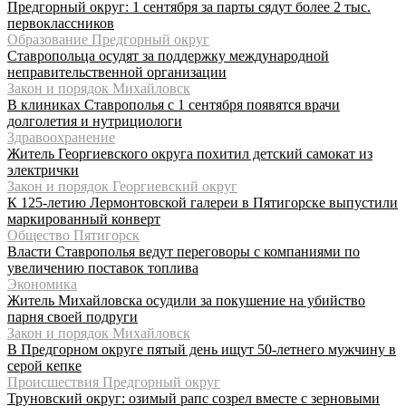
Предгорный округ: 1 сентября за парты сядут более 2 тыс.
первоклассников
Образование Предгорный округ
Ставропольца осудят за поддержку международной
неправительственной организации
Закон и порядок Михайловск
В клиниках Ставрополья с 1 сентября появятся врачи
долголетия и нутрициологи
Здравоохранение
Житель Георгиевского округа похитил детский самокат из
электрички
Закон и порядок Георгиевский округ
К 125-летию Лермонтовской галереи в Пятигорске выпустили
маркированный конверт
Общество Пятигорск
Власти Ставрополья ведут переговоры с компаниями по
увеличению поставок топлива
Экономика
Житель Михайловска осудили за покушение на убийство
парня своей подруги
Закон и порядок Михайловск
В Предгорном округе пятый день ищут 50-летнего мужчину в
серой кепке
Происшествия Предгорный округ
Труновский округ: озимый рапс созрел вместе с зерновыми