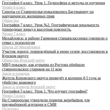
География 6 класс. Урок 1. Гидросфера и методы ее изучения
Уроки 6 класс
Сироты со Ставрополья пожаловались Бастрыкину на
нарушения их жилищных прав
Общество
География 7 класс. Урок №2. Географическая зональность
(природные зоны) и высотная поясность.
Уроки 7 класс
Михайловск: в районе Гармония старшеклассники говорили о
семье с психологом
Школа 20 Михайловск
Участок дороги, повреждённый в июне селем, восстановили в
Курском округе
Общество Курский округ
МВД показало, как курьеры из Ростова обобрали
ставропольских стариков на 11 млн
Закон и порядок
Житель Кировского округа проведёт в колонии 8,5 года за
убийство знакомого
Закон и порядок Курский округ
География 5 класс. Урок 1. Что изучает география?
Уроки 5 класс
На Ставрополье утвердили порядок жеребьёвок для
предвыборной агитации в СМИ
Политика