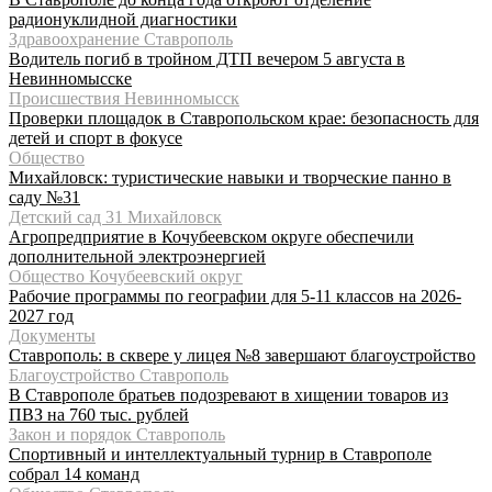
радионуклидной диагностики
Здравоохранение Ставрополь
Водитель погиб в тройном ДТП вечером 5 августа в
Невинномысске
Происшествия Невинномысск
Проверки площадок в Ставропольском крае: безопасность для
детей и спорт в фокусе
Общество
Михайловск: туристические навыки и творческие панно в
саду №31
Детский сад 31 Михайловск
Агропредприятие в Кочубеевском округе обеспечили
дополнительной электроэнергией
Общество Кочубеевский округ
Рабочие программы по географии для 5-11 классов на 2026-
2027 год
Документы
Ставрополь: в сквере у лицея №8 завершают благоустройство
Благоустройство Ставрополь
В Ставрополе братьев подозревают в хищении товаров из
ПВЗ на 760 тыс. рублей
Закон и порядок Ставрополь
Спортивный и интеллектуальный турнир в Ставрополе
собрал 14 команд