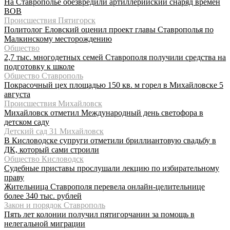
На Ставрополье обезвредили артиллерийский снаряд времён
ВОВ
Происшествия Пятигорск
Политолог Еловский оценил проект главы Ставрополья по
Малкинскому месторождению
Общество
2,7 тыс. многодетных семей Ставрополя получили средства на
подготовку к школе
Общество Ставрополь
Покрасочный цех площадью 150 кв. м горел в Михайловске 5
августа
Происшествия Михайловск
Михайловск отметил Международный день светофора в
детском саду
Детский сад 31 Михайловск
В Кисловодске супруги отметили бриллиантовую свадьбу в
ДК, который сами строили
Общество Кисловодск
Судебные приставы прослушали лекцию по избирательному
праву
Жительница Ставрополя перевела онлайн-целительнице
более 340 тыс. рублей
Закон и порядок Ставрополь
Пять лет колонии получил пятигорчанин за помощь в
нелегальной миграции