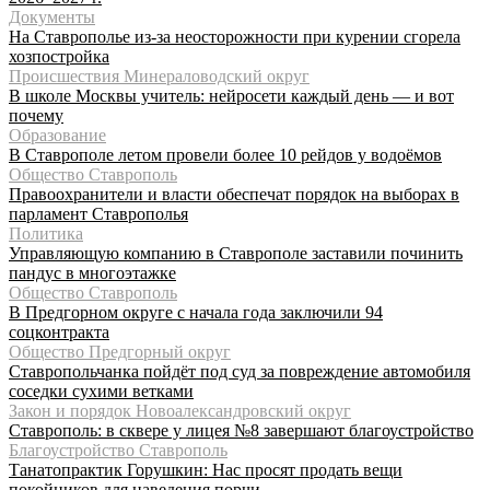
Документы
На Ставрополье из-за неосторожности при курении сгорела
хозпостройка
Происшествия Минераловодский округ
В школе Москвы учитель: нейросети каждый день — и вот
почему
Образование
В Ставрополе летом провели более 10 рейдов у водоёмов
Общество Ставрополь
Правоохранители и власти обеспечат порядок на выборах в
парламент Ставрополья
Политика
Управляющую компанию в Ставрополе заставили починить
пандус в многоэтажке
Общество Ставрополь
В Предгорном округе с начала года заключили 94
соцконтракта
Общество Предгорный округ
Ставропольчанка пойдёт под суд за повреждение автомобиля
соседки сухими ветками
Закон и порядок Новоалександровский округ
Ставрополь: в сквере у лицея №8 завершают благоустройство
Благоустройство Ставрополь
Танатопрактик Горушкин: Нас просят продать вещи
покойников для наведения порчи