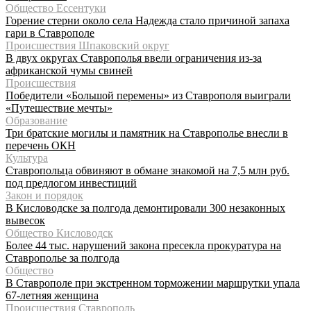
Общество Ессентуки
Горение стерни около села Надежда стало причиной запаха
гари в Ставрополе
Происшествия Шпаковский округ
В двух округах Ставрополья ввели ограничения из-за
африканской чумы свиней
Происшествия
Победители «Большой перемены» из Ставрополя выиграли
«Путешествие мечты»
Образование
Три братские могилы и памятник на Ставрополье внесли в
перечень ОКН
Культура
Ставропольца обвиняют в обмане знакомой на 7,5 млн руб.
под предлогом инвестиций
Закон и порядок
В Кисловодске за полгода демонтировали 300 незаконных
вывесок
Общество Кисловодск
Более 44 тыс. нарушений закона пресекла прокуратура на
Ставрополье за полгода
Общество
В Ставрополе при экстренном торможении маршрутки упала
67-летняя женщина
Происшествия Ставрополь