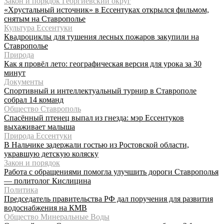
Закон и порядок Георгиевский округ
«Хрустальный источник» в Ессентуках открылся фильмом,
снятым на Ставрополье
Культура Ессентуки
Квадроциклы для тушения лесных пожаров закупили на
Ставрополье
Природа
Как я провёл лето: географическая версия для урока за 30
минут
Документы
Спортивный и интеллектуальный турнир в Ставрополе
собрал 14 команд
Общество Ставрополь
Спасённый птенец выпал из гнезда: мэр Ессентуков
выхаживает малыша
Природа Ессентуки
В Нальчике задержали гостью из Ростовской области,
укравшую детскую коляску
Закон и порядок
Работа с обращениями помогла улучшить дороги Ставрополья
— политолог Кислицина
Политика
Председатель правительства РФ дал поручения для развития
водоснабжения на КМВ
Общество Минеральные Воды