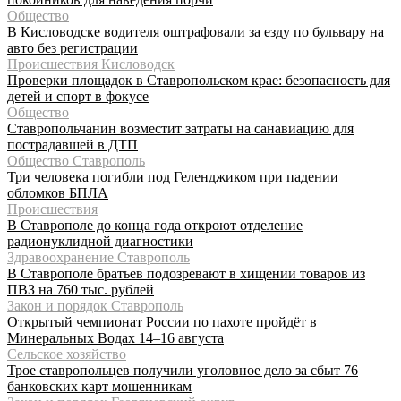
Общество
В Кисловодске водителя оштрафовали за езду по бульвару на
авто без регистрации
Происшествия Кисловодск
Проверки площадок в Ставропольском крае: безопасность для
детей и спорт в фокусе
Общество
Ставропольчанин возместит затраты на санавиацию для
пострадавшей в ДТП
Общество Ставрополь
Три человека погибли под Геленджиком при падении
обломков БПЛА
Происшествия
В Ставрополе до конца года откроют отделение
радионуклидной диагностики
Здравоохранение Ставрополь
В Ставрополе братьев подозревают в хищении товаров из
ПВЗ на 760 тыс. рублей
Закон и порядок Ставрополь
Открытый чемпионат России по пахоте пройдёт в
Минеральных Водах 14–16 августа
Сельское хозяйство
Трое ставропольцев получили уголовное дело за сбыт 76
банковских карт мошенникам