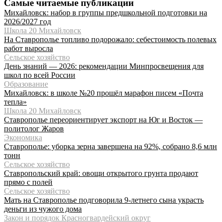
Самые читаемые публикации
Михайловск: набор в группы предшкольной подготовки на
2026/2027 год
Школа 20 Михайловск
На Ставрополье топливо подорожало: себестоимость полевых
работ выросла
Сельское хозяйство
День знаний — 2026: рекомендации Минпросвещения для
школ по всей России
Образование
Михайловск: в школе №20 прошёл марафон писем «Почта
тепла»
Школа 20 Михайловск
Ставрополье переориентирует экспорт на Юг и Восток —
политолог Жаров
Экономика
Ставрополье: уборка зерна завершена на 92%, собрано 8,6 млн
тонн
Сельское хозяйство
Ставропольский край: овощи открытого грунта продают
прямо с полей
Сельское хозяйство
Мать на Ставрополье подговорила 9-летнего сына украсть
деньги из чужого дома
Закон и порядок Красногвардейский округ