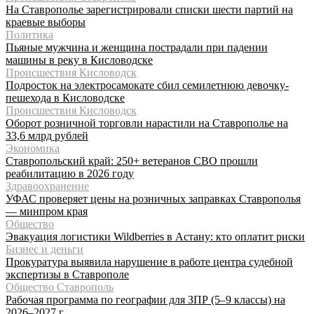
На Ставрополье зарегистрировали списки шести партий на
краевые выборы
Политика
Пьяные мужчина и женщина пострадали при падении
машины в реку в Кисловодске
Происшествия Кисловодск
Подросток на электросамокате сбил семилетнюю девочку-
пешехода в Кисловодске
Происшествия Кисловодск
Оборот розничной торговли нарастили на Ставрополье на
33,6 млрд рублей
Экономика
Ставропольский край: 250+ ветеранов СВО прошли
реабилитацию в 2026 году
Здравоохранение
УФАС проверяет цены на розничных заправках Ставрополья
— минпром края
Общество
Эвакуация логистики Wildberries в Астану: кто оплатит риски
Бизнес и деньги
Прокуратура выявила нарушение в работе центра судебной
экспертизы в Ставрополе
Общество Ставрополь
Рабочая программа по географии для ЗПР (5–9 классы) на
2026–2027 г.