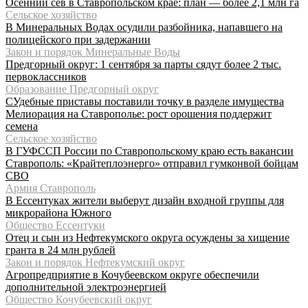
Осенний сев в Ставропольском крае: план — более 2,1 млн га
Сельское хозяйство
В Минеральных Водах осудили разбойника, напавшего на
полицейского при задержании
Закон и порядок Минеральные Воды
Предгорный округ: 1 сентября за парты сядут более 2 тыс.
первоклассников
Образование Предгорный округ
СУдебные приставы поставили точку в разделе имущества
Мелиорация на Ставрополье: рост орошения поддержит
семена
Сельское хозяйство
В ГУФССП России по Ставропольскому краю есть вакансии
Ставрополь: «Крайтеплоэнерго» отправил гумконвой бойцам
СВО
Армия Ставрополь
В Ессентуках жители выберут дизайн входной группы для
микрорайона Южного
Общество Ессентуки
Отец и сын из Нефтекумского округа осуждены за хищение
гранта в 24 млн рублей
Закон и порядок Нефтекумский округ
Агропредприятие в Кочубеевском округе обеспечили
дополнительной электроэнергией
Общество Кочубеевский округ