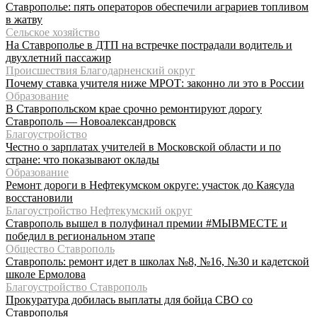
Ставрополье: пять операторов обеспечили аграриев топливом
в жатву
Сельское хозяйство
На Ставрополье в ДТП на встречке пострадали водитель и
двухлетний пассажир
Происшествия Благодарненский округ
Почему ставка учителя ниже МРОТ: законно ли это в России
Образование
В Ставропольском крае срочно ремонтируют дорогу
Ставрополь — Новоалександровск
Благоустройство
Честно о зарплатах учителей в Московской области и по
стране: что показывают оклады
Образование
Ремонт дороги в Нефтекумском округе: участок до Каясула
восстановили
Благоустройство Нефтекумский округ
Ставрополь вышел в полуфинал премии #МЫВМЕСТЕ и
победил в региональном этапе
Общество Ставрополь
Ставрополь: ремонт идет в школах №8, №16, №30 и кадетской
школе Ермолова
Благоустройство Ставрополь
Прокуратура добилась выплаты для бойца СВО со
Ставрополья