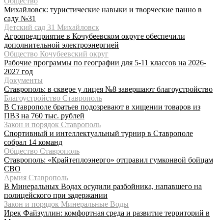
Общество
Михайловск: туристические навыки и творческие панно в
саду №31
Детский сад 31 Михайловск
Агропредприятие в Кочубеевском округе обеспечили
дополнительной электроэнергией
Общество Кочубеевский округ
Рабочие программы по географии для 5-11 классов на 2026-
2027 год
Документы
Ставрополь: в сквере у лицея №8 завершают благоустройство
Благоустройство Ставрополь
В Ставрополе братьев подозревают в хищении товаров из
ПВЗ на 760 тыс. рублей
Закон и порядок Ставрополь
Спортивный и интеллектуальный турнир в Ставрополе
собрал 14 команд
Общество Ставрополь
Ставрополь: «Крайтеплоэнерго» отправил гумконвой бойцам
СВО
Армия Ставрополь
В Минеральных Водах осудили разбойника, напавшего на
полицейского при задержании
Закон и порядок Минеральные Воды
Ирек Файзуллин: комфортная среда и развитие территорий в