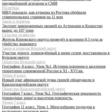
предвыборной агитации в СМИ
Политика
МВД показало, как курьеры из Ростова обобрали
ставропольских стариков на 11 млн
Закон и порядок
Экспорт замороженных овощей из Астрахани в Казахстан
вырос до 107 тонн
Сельское хозяйство
Житель Кировского округа проведёт в колонии 8,5 года за
убийство знакомого
Закон и порядок Курский округ
Участок дороги, повреждённый в июне селем, восстановили в
Курском округе
Общество Курский округ
География, 8 класс. Урок №1. История освоения и заселения
территории современной России в XI - XVI вв.
Уроки 8 класс
Новый очаг африканской чумы свиней обнаружили в
Красногвардейском округе
Общество Красногвардейский округ
География 7 класс. Урок №2. Географическая зональность
(природные зоны) и высотная поясность.
Уроки 7 класс
География 11 класс. Урок 1. Многообразие подходов к
выделению регионов мира