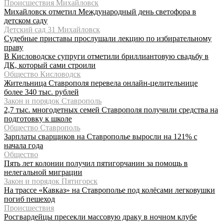
Происшествия Михайловск
Михайловск отметил Международный день светофора в
детском саду
Детский сад 31 Михайловск
Судебные приставы прослушали лекцию по избирательному
праву
В Кисловодске супруги отметили бриллиантовую свадьбу в
ДК, который сами строили
Общество Кисловодск
Жительница Ставрополя перевела онлайн-целительнице
более 340 тыс. рублей
Закон и порядок Ставрополь
2,7 тыс. многодетных семей Ставрополя получили средства на
подготовку к школе
Общество Ставрополь
Зарплаты сварщиков на Ставрополье выросли на 121% с
начала года
Общество
Пять лет колонии получил пятигорчанин за помощь в
нелегальной миграции
Закон и порядок Пятигорск
На трассе «Кавказ» на Ставрополье под колёсами легковушки
погиб пешеход
Происшествия
Росгвардейцы пресекли массовую драку в ночном клубе