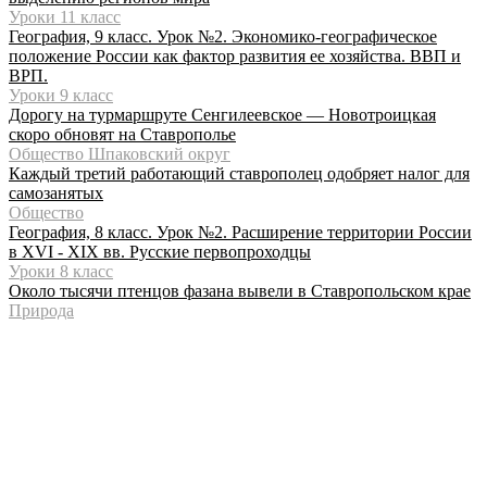
Уроки 11 класс
География, 9 класс. Урок №2. Экономико-географическое
положение России как фактор развития ее хозяйства. ВВП и
ВРП.
Уроки 9 класс
Дорогу на турмаршруте Сенгилеевское — Новотроицкая
скоро обновят на Ставрополье
Общество Шпаковский округ
Каждый третий работающий ставрополец одобряет налог для
самозанятых
Общество
География, 8 класс. Урок №2. Расширение территории России
в XVI - XIX вв. Русские первопроходцы
Уроки 8 класс
Около тысячи птенцов фазана вывели в Ставропольском крае
Природа