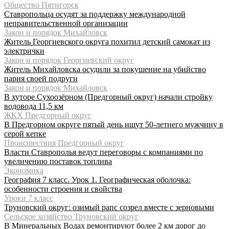
Общество Пятигорск
Ставропольца осудят за поддержку международной
неправительственной организации
Закон и порядок Михайловск
Житель Георгиевского округа похитил детский самокат из
электрички
Закон и порядок Георгиевский округ
Житель Михайловска осудили за покушение на убийство
парня своей подруги
Закон и порядок Михайловск
В хуторе Сухоозёрном (Предгорный округ) начали стройку
водовода 11,5 км
ЖКХ Предгорный округ
В Предгорном округе пятый день ищут 50-летнего мужчину в
серой кепке
Происшествия Предгорный округ
Власти Ставрополья ведут переговоры с компаниями по
увеличению поставок топлива
Экономика
География 7 класс. Урок 1. Географическая оболочка:
особенности строения и свойства
Уроки 7 класс
Труновский округ: озимый рапс созрел вместе с зерновыми
Сельское хозяйство Труновский округ
В Минеральных Водах ремонтируют более 2 км дорог до