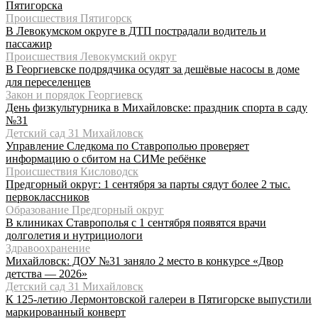
Пятигорска
Происшествия Пятигорск
В Левокумском округе в ДТП пострадали водитель и
пассажир
Происшествия Левокумский округ
В Георгиевске подрядчика осудят за дешёвые насосы в доме
для переселенцев
Закон и порядок Георгиевск
День физкультурника в Михайловске: праздник спорта в саду
№31
Детский сад 31 Михайловск
Управление Следкома по Ставрополью проверяет
информацию о сбитом на СИМе ребёнке
Происшествия Кисловодск
Предгорный округ: 1 сентября за парты сядут более 2 тыс.
первоклассников
Образование Предгорный округ
В клиниках Ставрополья с 1 сентября появятся врачи
долголетия и нутрициологи
Здравоохранение
Михайловск: ДОУ №31 заняло 2 место в конкурсе «Двор
детства — 2026»
Детский сад 31 Михайловск
К 125-летию Лермонтовской галереи в Пятигорске выпустили
маркированный конверт