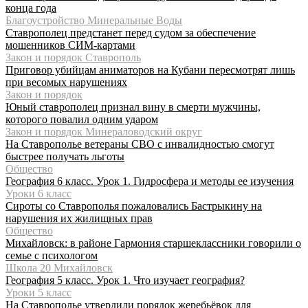
конца года
Благоустройство Минеральные Воды
Ставрополец предстанет перед судом за обеспечение
мошенников СИМ-картами
Закон и порядок Ставрополь
Приговор убийцам аниматоров на Кубани пересмотрят лишь
при весомых нарушениях
Закон и порядок
Юный ставрополец признал вину в смерти мужчины,
которого повалил одним ударом
Закон и порядок Минераловодский округ
На Ставрополье ветераны СВО с инвалидностью смогут
быстрее получать льготы
Общество
География 6 класс. Урок 1. Гидросфера и методы ее изучения
Уроки 6 класс
Сироты со Ставрополья пожаловались Бастрыкину на
нарушения их жилищных прав
Общество
Михайловск: в районе Гармония старшеклассники говорили о
семье с психологом
Школа 20 Михайловск
География 5 класс. Урок 1. Что изучает география?
Уроки 5 класс
На Ставрополье утвердили порядок жеребьёвок для