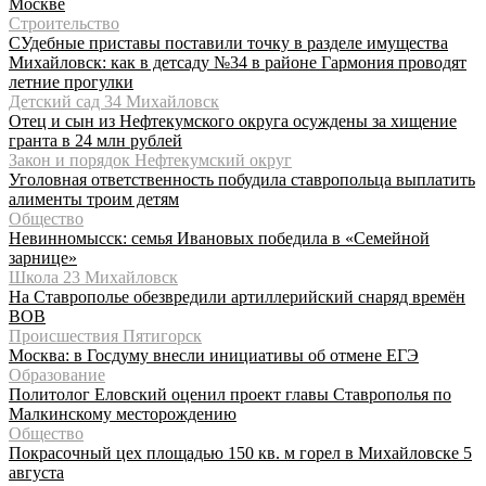
Москве
Строительство
СУдебные приставы поставили точку в разделе имущества
Михайловск: как в детсаду №34 в районе Гармония проводят
летние прогулки
Детский сад 34 Михайловск
Отец и сын из Нефтекумского округа осуждены за хищение
гранта в 24 млн рублей
Закон и порядок Нефтекумский округ
Уголовная ответственность побудила ставропольца выплатить
алименты троим детям
Общество
Невинномысск: семья Ивановых победила в «Семейной
зарнице»
Школа 23 Михайловск
На Ставрополье обезвредили артиллерийский снаряд времён
ВОВ
Происшествия Пятигорск
Москва: в Госдуму внесли инициативы об отмене ЕГЭ
Образование
Политолог Еловский оценил проект главы Ставрополья по
Малкинскому месторождению
Общество
Покрасочный цех площадью 150 кв. м горел в Михайловске 5
августа