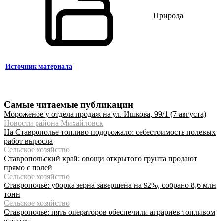
Природа
Источник материала
Самые читаемые публикации
Мороженое у отдела продаж на ул. Ишкова, 99/1 (7 августа)
Новости района Михайловск
На Ставрополье топливо подорожало: себестоимость полевых
работ выросла
Сельское хозяйство
Ставропольский край: овощи открытого грунта продают
прямо с полей
Сельское хозяйство
Ставрополье: уборка зерна завершена на 92%, собрано 8,6 млн
тонн
Сельское хозяйство
Ставрополье: пять операторов обеспечили аграриев топливом
в жатву