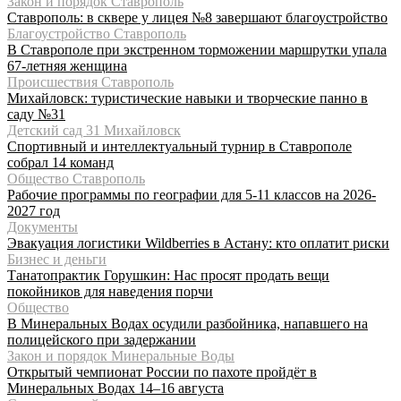
Закон и порядок Ставрополь
Ставрополь: в сквере у лицея №8 завершают благоустройство
Благоустройство Ставрополь
В Ставрополе при экстренном торможении маршрутки упала
67-летняя женщина
Происшествия Ставрополь
Михайловск: туристические навыки и творческие панно в
саду №31
Детский сад 31 Михайловск
Спортивный и интеллектуальный турнир в Ставрополе
собрал 14 команд
Общество Ставрополь
Рабочие программы по географии для 5-11 классов на 2026-
2027 год
Документы
Эвакуация логистики Wildberries в Астану: кто оплатит риски
Бизнес и деньги
Танатопрактик Горушкин: Нас просят продать вещи
покойников для наведения порчи
Общество
В Минеральных Водах осудили разбойника, напавшего на
полицейского при задержании
Закон и порядок Минеральные Воды
Открытый чемпионат России по пахоте пройдёт в
Минеральных Водах 14–16 августа