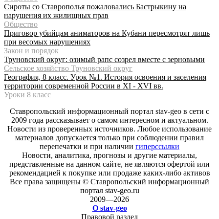
Сироты со Ставрополья пожаловались Бастрыкину на
нарушения их жилищных прав
Общество
Приговор убийцам аниматоров на Кубани пересмотрят лишь
при весомых нарушениях
Закон и порядок
Труновский округ: озимый рапс созрел вместе с зерновыми
Сельское хозяйство Труновский округ
География, 8 класс. Урок №1. История освоения и заселения
территории современной России в XI - XVI вв.
Уроки 8 класс
Ставропольский информационный портал stav-geo в сети с
2009 года рассказывает о самом интересном и актуальном.
Новости из проверенных источников. Любое использование
материалов допускается только при соблюдении правил
перепечатки и при наличии
гиперссылки
Новости, аналитика, прогнозы и другие материалы,
представленные на данном сайте, не являются офертой или
рекомендацией к покупке или продаже каких-либо активов
Все права защищены © Ставропольский информационный
портал stav-geo.ru
2009—2026
О stav-geo
Правовой раздел