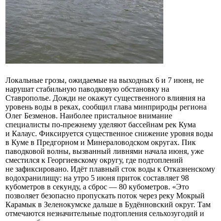
Локальные грозы, ожидаемые на выходных 6 и 7 июня, не
нарушат стабильную паводковую обстановку на
Ставрополье. Дожди не окажут существенного влияния на
уровень воды в реках, сообщил глава минприроды региона
Олег Безменов. Наиболее пристальное внимание
специалисты по-прежнему уделяют бассейнам рек Кума
и Калаус. Фиксируется существенное снижение уровня воды
в Куме в Предгорном и Минераловодском округах. Пик
паводковой волны, вызванный ливнями начала июня, уже
сместился к Георгиевскому округу, где подтоплений
не зафиксировано. Идёт плавный сток воды к Отказненскому
водохранилищу: на утро 5 июня приток составляет 98
кубометров в секунду, а сброс — 80 кубометров. «Это
позволяет безопасно пропускать поток через реку Мокрый
Карамык в Зеленокумске дальше в Будённовский округ. Там
отмечаются незначительные подтопления сельхозугодий и