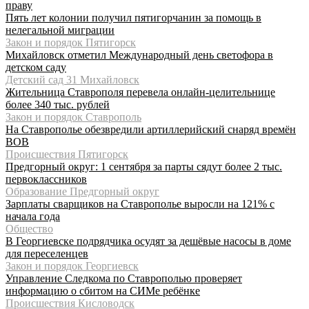
праву
Пять лет колонии получил пятигорчанин за помощь в
нелегальной миграции
Закон и порядок Пятигорск
Михайловск отметил Международный день светофора в
детском саду
Детский сад 31 Михайловск
Жительница Ставрополя перевела онлайн-целительнице
более 340 тыс. рублей
Закон и порядок Ставрополь
На Ставрополье обезвредили артиллерийский снаряд времён
ВОВ
Происшествия Пятигорск
Предгорный округ: 1 сентября за парты сядут более 2 тыс.
первоклассников
Образование Предгорный округ
Зарплаты сварщиков на Ставрополье выросли на 121% с
начала года
Общество
В Георгиевске подрядчика осудят за дешёвые насосы в доме
для переселенцев
Закон и порядок Георгиевск
Управление Следкома по Ставрополью проверяет
информацию о сбитом на СИМе ребёнке
Происшествия Кисловодск