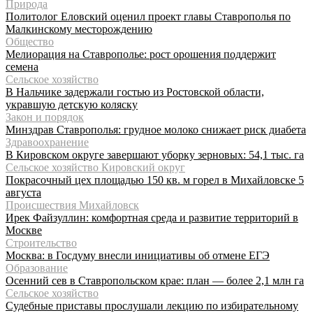
Природа
Политолог Еловский оценил проект главы Ставрополья по
Малкинскому месторождению
Общество
Мелиорация на Ставрополье: рост орошения поддержит
семена
Сельское хозяйство
В Нальчике задержали гостью из Ростовской области,
укравшую детскую коляску
Закон и порядок
Минздрав Ставрополья: грудное молоко снижает риск диабета
Здравоохранение
В Кировском округе завершают уборку зерновых: 54,1 тыс. га
Сельское хозяйство Кировский округ
Покрасочный цех площадью 150 кв. м горел в Михайловске 5
августа
Происшествия Михайловск
Ирек Файзуллин: комфортная среда и развитие территорий в
Москве
Строительство
Москва: в Госдуму внесли инициативы об отмене ЕГЭ
Образование
Осенний сев в Ставропольском крае: план — более 2,1 млн га
Сельское хозяйство
Судебные приставы прослушали лекцию по избирательному