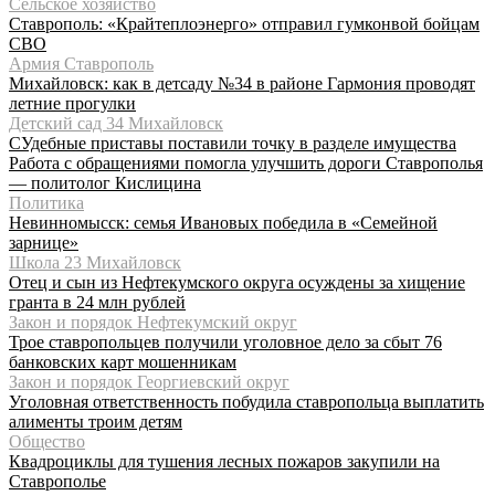
Сельское хозяйство
Ставрополь: «Крайтеплоэнерго» отправил гумконвой бойцам
СВО
Армия Ставрополь
Михайловск: как в детсаду №34 в районе Гармония проводят
летние прогулки
Детский сад 34 Михайловск
СУдебные приставы поставили точку в разделе имущества
Работа с обращениями помогла улучшить дороги Ставрополья
— политолог Кислицина
Политика
Невинномысск: семья Ивановых победила в «Семейной
зарнице»
Школа 23 Михайловск
Отец и сын из Нефтекумского округа осуждены за хищение
гранта в 24 млн рублей
Закон и порядок Нефтекумский округ
Трое ставропольцев получили уголовное дело за сбыт 76
банковских карт мошенникам
Закон и порядок Георгиевский округ
Уголовная ответственность побудила ставропольца выплатить
алименты троим детям
Общество
Квадроциклы для тушения лесных пожаров закупили на
Ставрополье