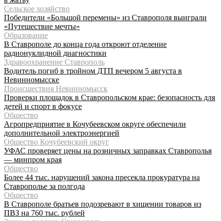
Сельское хозяйство
Победители «Большой перемены» из Ставрополя выиграли
«Путешествие мечты»
Образование
В Ставрополе до конца года откроют отделение
радионуклидной диагностики
Здравоохранение Ставрополь
Водитель погиб в тройном ДТП вечером 5 августа в
Невинномысске
Происшествия Невинномысск
Проверки площадок в Ставропольском крае: безопасность для
детей и спорт в фокусе
Общество
Агропредприятие в Кочубеевском округе обеспечили
дополнительной электроэнергией
Общество Кочубеевский округ
УФАС проверяет цены на розничных заправках Ставрополья
— минпром края
Общество
Более 44 тыс. нарушений закона пресекла прокуратура на
Ставрополье за полгода
Общество
В Ставрополе братьев подозревают в хищении товаров из
ПВЗ на 760 тыс. рублей