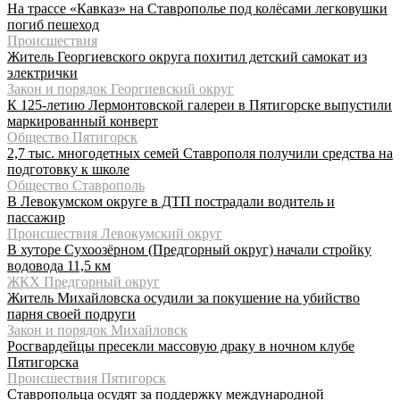
На трассе «Кавказ» на Ставрополье под колёсами легковушки
погиб пешеход
Происшествия
Житель Георгиевского округа похитил детский самокат из
электрички
Закон и порядок Георгиевский округ
К 125-летию Лермонтовской галереи в Пятигорске выпустили
маркированный конверт
Общество Пятигорск
2,7 тыс. многодетных семей Ставрополя получили средства на
подготовку к школе
Общество Ставрополь
В Левокумском округе в ДТП пострадали водитель и
пассажир
Происшествия Левокумский округ
В хуторе Сухоозёрном (Предгорный округ) начали стройку
водовода 11,5 км
ЖКХ Предгорный округ
Житель Михайловска осудили за покушение на убийство
парня своей подруги
Закон и порядок Михайловск
Росгвардейцы пресекли массовую драку в ночном клубе
Пятигорска
Происшествия Пятигорск
Ставропольца осудят за поддержку международной