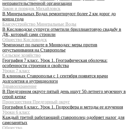
неправительственной организации
Закон и порядок Михайловск
В Минеральных Водах ремонтируют более 2 км дорог до
конца года
Благоустройство Минеральные Воды
В Кисловодске супруги отметили бриллиантовую свадьбу в
ДК, который сами строили
Общество Кисловодск
Чемпионат по пахоте в Минводах: меры против
опустынивания на Ставрополье
Сельское хозяйство
География 7 класс. Урок 1. Географическая оболочка:
особенности строения и свойства
Уроки 7 класс
В клиниках Ставрополья с 1 сентября появятся врачи
долголетия и нутрициологи
Здравоохранение
В Предгорном округе пятый день ищут 50-летнего мужчину в
серой кепке
Происшествия Предгорный округ
География 6 класс. Урок 1. Гидросфера и методы ее изучения
Уроки 6 класс
Каждый третий работающий ставрополец одобряет налог для
самозанятых
Общество