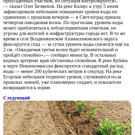
приусадебных участков, но ситуация контролируется»,
— сказал Олег Безменов. На реке Калаус к утру 5 июня
зафиксировали небольшое повышение уровня воды по
сравнению с прошлым вечером — в Светлоград пришла
четвертая паводковая волна. По прогнозам, уровень воды
может приблизиться к неблагоприятным отметкам, но
угрозы для жителей и инфраструктуры города нет. В то же
время в селе Воздвиженском Апанасенковского округа
фиксируется спад — за сутки уровень воды снизился ещё на
2 см. «Ожидаемая третья волна будет незначительной и
пройдёт спокойно»,— сообщил министр. В остальных
водных артериях края обстановка спокойная. В реке Кубань
в черте Невинномысска фиксируется стандартный расход
воды — менее 200 кубических метров в секунду. На реке
Егорлык небольшое поднятие уровня, случившееся из-за
прошлых ливней, уже планомерно спадает, и показатели
возвращаются к норме.
Следующий