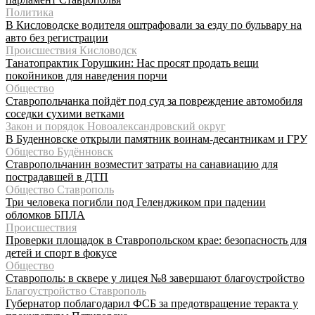
Политика
В Кисловодске водителя оштрафовали за езду по бульвару на
авто без регистрации
Происшествия Кисловодск
Танатопрактик Горушкин: Нас просят продать вещи
покойников для наведения порчи
Общество
Ставропольчанка пойдёт под суд за повреждение автомобиля
соседки сухими ветками
Закон и порядок Новоалександровский округ
В Буденновске открыли памятник воинам-десантникам и ГРУ
Общество Будённовск
Ставропольчанин возместит затраты на санавиацию для
пострадавшей в ДТП
Общество Ставрополь
Три человека погибли под Геленджиком при падении
обломков БПЛА
Происшествия
Проверки площадок в Ставропольском крае: безопасность для
детей и спорт в фокусе
Общество
Ставрополь: в сквере у лицея №8 завершают благоустройство
Благоустройство Ставрополь
Губернатор поблагодарил ФСБ за предотвращение теракта у