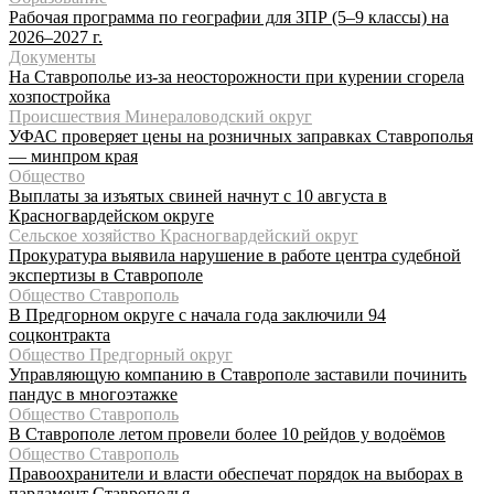
Рабочая программа по географии для ЗПР (5–9 классы) на
2026–2027 г.
Документы
На Ставрополье из-за неосторожности при курении сгорела
хозпостройка
Происшествия Минераловодский округ
УФАС проверяет цены на розничных заправках Ставрополья
— минпром края
Общество
Выплаты за изъятых свиней начнут с 10 августа в
Красногвардейском округе
Сельское хозяйство Красногвардейский округ
Прокуратура выявила нарушение в работе центра судебной
экспертизы в Ставрополе
Общество Ставрополь
В Предгорном округе с начала года заключили 94
соцконтракта
Общество Предгорный округ
Управляющую компанию в Ставрополе заставили починить
пандус в многоэтажке
Общество Ставрополь
В Ставрополе летом провели более 10 рейдов у водоёмов
Общество Ставрополь
Правоохранители и власти обеспечат порядок на выборах в
парламент Ставрополья