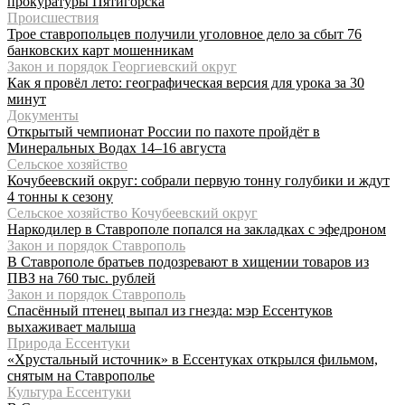
прокуратуры Пятигорска
Происшествия
Трое ставропольцев получили уголовное дело за сбыт 76
банковских карт мошенникам
Закон и порядок Георгиевский округ
Как я провёл лето: географическая версия для урока за 30
минут
Документы
Открытый чемпионат России по пахоте пройдёт в
Минеральных Водах 14–16 августа
Сельское хозяйство
Кочубеевский округ: собрали первую тонну голубики и ждут
4 тонны к сезону
Сельское хозяйство Кочубеевский округ
Наркодилер в Ставрополе попался на закладках с эфедроном
Закон и порядок Ставрополь
В Ставрополе братьев подозревают в хищении товаров из
ПВЗ на 760 тыс. рублей
Закон и порядок Ставрополь
Спасённый птенец выпал из гнезда: мэр Ессентуков
выхаживает малыша
Природа Ессентуки
«Хрустальный источник» в Ессентуках открылся фильмом,
снятым на Ставрополье
Культура Ессентуки