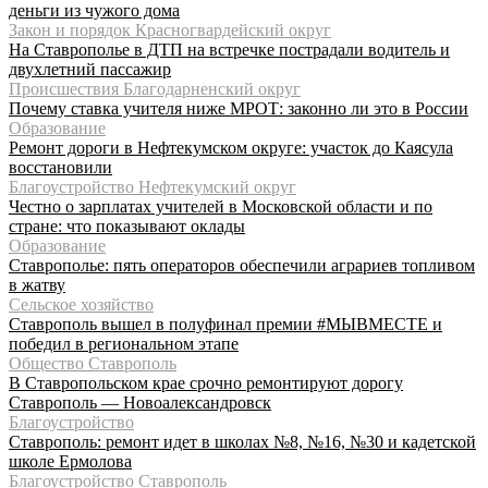
деньги из чужого дома
Закон и порядок Красногвардейский округ
На Ставрополье в ДТП на встречке пострадали водитель и
двухлетний пассажир
Происшествия Благодарненский округ
Почему ставка учителя ниже МРОТ: законно ли это в России
Образование
Ремонт дороги в Нефтекумском округе: участок до Каясула
восстановили
Благоустройство Нефтекумский округ
Честно о зарплатах учителей в Московской области и по
стране: что показывают оклады
Образование
Ставрополье: пять операторов обеспечили аграриев топливом
в жатву
Сельское хозяйство
Ставрополь вышел в полуфинал премии #МЫВМЕСТЕ и
победил в региональном этапе
Общество Ставрополь
В Ставропольском крае срочно ремонтируют дорогу
Ставрополь — Новоалександровск
Благоустройство
Ставрополь: ремонт идет в школах №8, №16, №30 и кадетской
школе Ермолова
Благоустройство Ставрополь