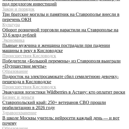
под предлогом инвестиций
Закон и порядок
Три братские могилы и памятник на Ставрополье внесли в
перечень ОКН
Культура
Оборот розничной торговли нарастили на Ставрополье на
33,6 млрд рублей
Экономика
Пьяные мужчина и женщина пострадали при падении
машины в реку в Кисловодске
Происшествия Кисловодск
Победители «Большой перемены» из Ставрополя выиграли
«Путешествие мечты»
Образование
Подросток на электросамокате сбил семилетнюю девочку-
пешехода в Кисловодске
Происшествия Кисловодск
Эвакуация логистики Wildberries в Астану: кто оплатит риски
Бизнес и деньги
Ставропольский край: 250+ ветеранов СВО прошли
реабилитацию в 2026 году
Здравоохранение
В школе Москвы учитель: нейросети каждый день — и вот
почему
Образование