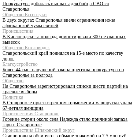
Прокуратура добилась выплаты для бойца СВО со
Ставрополья
Общество Ессентуки
В двух округах Ставрополья ввели ограничения из-за
африканской чумы свиней
Происшествия
В Кисловодске за полгода демонтировали 300 незаконных
вывесок
Общество Кисловодск
Ставропольский край поднялся на 15-е место по качеству
дорог
Благоустройство
Более 44 тыс. нарушений закона пресекла прокуратура на
Ставрополье за полгода
Общество
На Ставрополье зарегистрировали списки шести партий на
краевые выборы
Политика
В Ставрополе при экстренном торможении маршрутки упала
67-летняя женщина
Происшествия Ставрополь
Горение стерни около села Надежда стало причиной запаха
гари в Ставрополе
Происшествия Шпаковский округ
Ставропольца обвиняют в обмане знакомой на 7,5 млн руб.