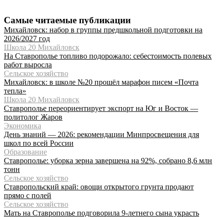
Самые читаемые публикации
Михайловск: набор в группы предшкольной подготовки на
2026/2027 год
Школа 20 Михайловск
На Ставрополье топливо подорожало: себестоимость полевых
работ выросла
Сельское хозяйство
Михайловск: в школе №20 прошёл марафон писем «Почта
тепла»
Школа 20 Михайловск
Ставрополье переориентирует экспорт на Юг и Восток —
политолог Жаров
Экономика
День знаний — 2026: рекомендации Минпросвещения для
школ по всей России
Образование
Ставрополье: уборка зерна завершена на 92%, собрано 8,6 млн
тонн
Сельское хозяйство
Ставропольский край: овощи открытого грунта продают
прямо с полей
Сельское хозяйство
Мать на Ставрополье подговорила 9-летнего сына украсть