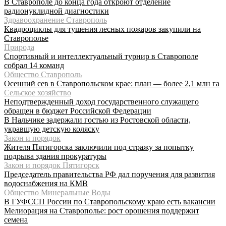
В Ставрополе до конца года откроют отделение
радионуклидной диагностики
Здравоохранение Ставрополь
Квадроциклы для тушения лесных пожаров закупили на
Ставрополье
Природа
Спортивный и интеллектуальный турнир в Ставрополе
собрал 14 команд
Общество Ставрополь
Осенний сев в Ставропольском крае: план — более 2,1 млн га
Сельское хозяйство
Неподтвержденный доход государственного служащего
обращен в бюджет Российской Федерации
В Нальчике задержали гостью из Ростовской области,
укравшую детскую коляску
Закон и порядок
Жителя Пятигорска заключили под стражу за попытку
подрыва здания прокуратуры
Закон и порядок Пятигорск
Председатель правительства РФ дал поручения для развития
водоснабжения на КМВ
Общество Минеральные Воды
В ГУФССП России по Ставропольскому краю есть вакансии
Мелиорация на Ставрополье: рост орошения поддержит
семена