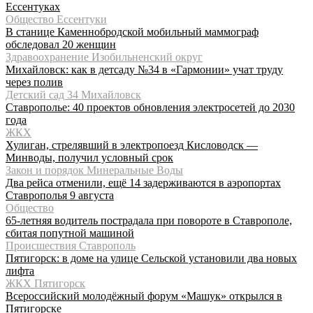
Ессентуках
Общество Ессентуки
В станице Каменнобродской мобильный маммограф
обследовал 20 женщин
Здравоохранение Изобильненский округ
Михайловск: как в детсаду №34 в «Гармонии» учат труду
через полив
Детский сад 34 Михайловск
Ставрополье: 40 проектов обновления электросетей до 2030
года
ЖКХ
Хулиган, стрелявший в электропоезд Кисловодск —
Минводы, получил условный срок
Закон и порядок Минеральные Воды
Два рейса отменили, ещё 14 задерживаются в аэропортах
Ставрополья 9 августа
Общество
65-летняя водитель пострадала при повороте в Ставрополе,
сбитая попутной машиной
Происшествия Ставрополь
Пятигорск: в доме на улице Сельской установили два новых
лифта
ЖКХ Пятигорск
Всероссийский молодёжный форум «Машук» открылся в
Пятигорске