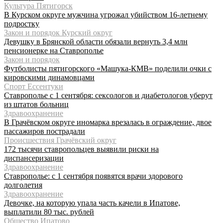
Культура Пятигорск
В Курском округе мужчина угрожал убийством 16‑летнему
подростку
Закон и порядок Курский округ
Девушку в Брянской области обязали вернуть 3,4 млн
пенсионерке на Ставрополье
Закон и порядок
Футболисты пятигорского «Машука-КМВ» поделили очки с
кировскими динамовцами
Спорт Ессентуки
Ставрополье с 1 сентября: сексологов и диабетологов уберут
из штатов больниц
Здравоохранение
В Грачёвском округе иномарка врезалась в ограждение, двое
пассажиров пострадали
Происшествия Грачёвский округ
172 тысячи ставропольцев выявили риски на
диспансеризации
Здравоохранение
Ставрополье: с 1 сентября появятся врачи здорового
долголетия
Здравоохранение
Девочке, на которую упала часть качели в Ипатове,
выплатили 80 тыс. рублей
Общество Ипатово