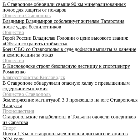
В Ставрополе обновили свыше 90 км минерализованных
полос для защиты от пожаров
Общество Ставрополь
Владимир Владимиров соболезнует жителям Татарстана
после удара беспилотников
Общество
Герой России Владислав Головин о цене высокого звания:
«Обязан сохранять стойкость»
Боец СВО со Ставрополья в суде добился выплаты за ранение
и компенсации за отказ
Общество
В Кисловодске строят безопасную лестницу к спортцентру
Романенко
Благоустройство Кисловодск
В Ставрополе обнаружили опасную халву с превышенным
содержанием кадмия
Общество Ставрополь
Землетрясение магнитудой 3,3 произошло на юге Ставрополья
9 августа
Происшествия
Ставропольские гандболисты в Тольятти одолели соперников
из Саратова
Спорт
Почти 1,3 млн ставропольцев прошли диспансеризацию в
2024 году