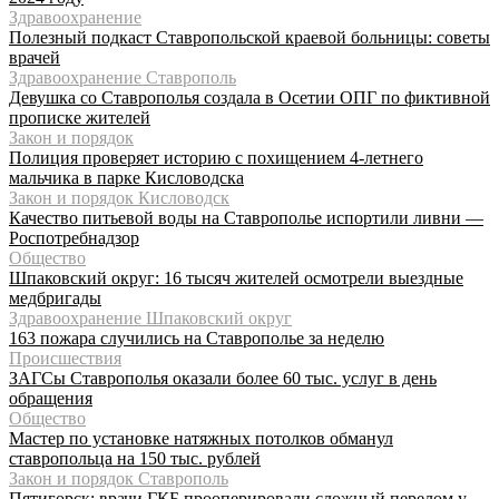
Здравоохранение
Полезный подкаст Ставропольской краевой больницы: советы
врачей
Здравоохранение Ставрополь
Девушка со Ставрополья создала в Осетии ОПГ по фиктивной
прописке жителей
Закон и порядок
Полиция проверяет историю с похищением 4-летнего
мальчика в парке Кисловодска
Закон и порядок Кисловодск
Качество питьевой воды на Ставрополье испортили ливни —
Роспотребнадзор
Общество
Шпаковский округ: 16 тысяч жителей осмотрели выездные
медбригады
Здравоохранение Шпаковский округ
163 пожара случились на Ставрополье за неделю
Происшествия
ЗАГСы Ставрополья оказали более 60 тыс. услуг в день
обращения
Общество
Мастер по установке натяжных потолков обманул
ставропольца на 150 тыс. рублей
Закон и порядок Ставрополь
Пятигорск: врачи ГКБ прооперировали сложный перелом у