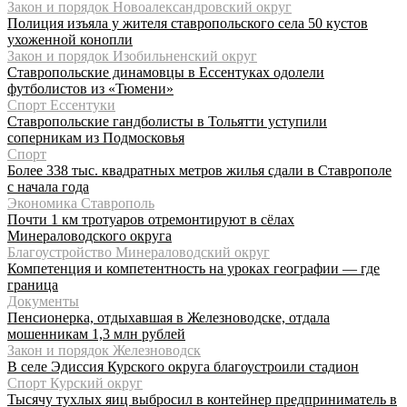
Закон и порядок Новоалександровский округ
Полиция изъяла у жителя ставропольского села 50 кустов
ухоженной конопли
Закон и порядок Изобильненский округ
Ставропольские динамовцы в Ессентуках одолели
футболистов из «Тюмени»
Спорт Ессентуки
Ставропольские гандболисты в Тольятти уступили
соперникам из Подмосковья
Спорт
Более 338 тыс. квадратных метров жилья сдали в Ставрополе
с начала года
Экономика Ставрополь
Почти 1 км тротуаров отремонтируют в сёлах
Минераловодского округа
Благоустройство Минераловодский округ
Компетенция и компетентность на уроках географии — где
граница
Документы
Пенсионерка, отдыхавшая в Железноводске, отдала
мошенникам 1,3 млн рублей
Закон и порядок Железноводск
В селе Эдиссия Курского округа благоустроили стадион
Спорт Курский округ
Тысячу тухлых яиц выбросил в контейнер предприниматель в