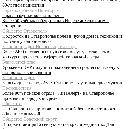
89-летней пациентки
Здравоохранение Пятигорск
Права бабушки восстановлены
Более 50 учёных соберутся на «Неделе археологии» в
Ставрополе
Общество Ставрополь
Подросток на Ставрополье полез в чужой дом за техникой и
получил уголовное дело
Закон и порядок Новоселицкий округ
Более 2400 населенных пунктов смогут участвовать в
конкурсе проектов комфортной городской среды
Благоустройство
Уроженец КЧР получил пожизненный срок за госизмену в
ставропольской колонии
Закон и порядок
За выходные на водоёмах Ставрополья утонуло двое мужчин
Происшествия
Более 80% поисков отряда «ЛизаАлерт» на Ставрополье
проходит в городской среде
Общество
На Ставрополье приставы помогли бабушке восстановить
общение с внучкой
Общество Советский округ
В парке станицы Ессентукской открыли медпост ко Дню