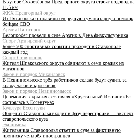
В хуторе Сухоозёрном Предгорного округа строят водовод на
11,5 км
ЖКХ Предгорный округ
Из Пятигорска отправили очередную гуманитарную помощь
бойцам СВО
Армия Пятигорск
Велопробег провели в селе Арзгир в День физкультурника
Спорт Арзгирский округ
Более 500 спортивных событий проходят в Ставрополе
каждый год
Спорт Ставрополь
Жителя Шпаковского округа обвиняют в семи кражах из
магазинов
Закон и порядок Михайловск
В Невинномысске трёх работников склада будут судить за
кражу часов и кроссовок
Закон и порядок Невинномысск
Церемония закрытия фестиваля «Хрустальный ИсточникЪ»
состоялась в Ессентуках
Культура Ессентуки
Общепит Ставрополья входит в фазу перестройки — эксперт
ставропольского вуза
Экономика
Жительница Ставрополья ответит в суде за фиктивную
прописку четырёх иностранцев