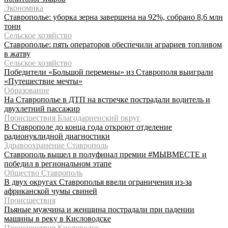
Экономика
Ставрополье: уборка зерна завершена на 92%, собрано 8,6 млн
тонн
Сельское хозяйство
Ставрополье: пять операторов обеспечили аграриев топливом
в жатву
Сельское хозяйство
Победители «Большой перемены» из Ставрополя выиграли
«Путешествие мечты»
Образование
На Ставрополье в ДТП на встречке пострадали водитель и
двухлетний пассажир
Происшествия Благодарненский округ
В Ставрополе до конца года откроют отделение
радионуклидной диагностики
Здравоохранение Ставрополь
Ставрополь вышел в полуфинал премии #МЫВМЕСТЕ и
победил в региональном этапе
Общество Ставрополь
В двух округах Ставрополья ввели ограничения из-за
африканской чумы свиней
Происшествия
Пьяные мужчина и женщина пострадали при падении
машины в реку в Кисловодске
Происшествия Кисловодск