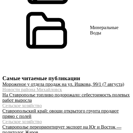
Минеральные
Воды
Самые читаемые публикации
Мороженое у отдела продаж на ул. Ишкова, 99/1 (7 августа)
Новости района Михайловск
На Ставрополье топливо подорожало: себестоимость полевых
работ выросла
Сельское хозяйство
Ставропольский край: овощи открытого грунта продают
прямо с полей
Сельское хозяйство
Ставрополье переориентирует экспорт на Юг и Восток —
политолог Жаров