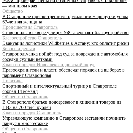
УФАС проверяет цены на розничных заправках Ставрополья
— минпром края
Общество
В Ставрополе при экстренном торможении маршрутки упала
67-летняя женщина
Происшествия Ставрополь
Ставрополь: в сквере у лицея №8 завершают благоустройство
Благоустройство Ставрополь
Эвакуация логистики Wildberries в Астану: кто оплатит риски
Бизнес и деньги
Ставропольчанка пойдёт под суд за повреждение автомобиля
соседки сухими ветками
Закон и порядок Новоалександровский округ
Правоохранители и власти обеспечат порядок на выборах в
парламент Ставрополья
Политика
Спортивный и интеллектуальный турнир в Ставрополе
собрал 14 команд
Общество Ставрополь
В Ставрополе братьев подозревают в хищении товаров из
ПВЗ на 760 тыс. рублей
Закон и порядок Ставрополь
Управляющую компанию в Ставрополе заставили починить
пандус в многоэтажке
Общество Ставрополь