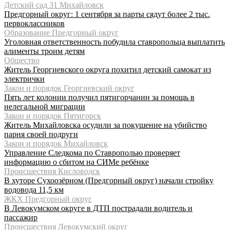
Детский сад 31 Михайловск
Предгорный округ: 1 сентября за парты сядут более 2 тыс.
первоклассников
Образование Предгорный округ
Уголовная ответственность побудила ставропольца выплатить
алименты троим детям
Общество
Житель Георгиевского округа похитил детский самокат из
электрички
Закон и порядок Георгиевский округ
Пять лет колонии получил пятигорчанин за помощь в
нелегальной миграции
Закон и порядок Пятигорск
Житель Михайловска осудили за покушение на убийство
парня своей подруги
Закон и порядок Михайловск
Управление Следкома по Ставрополью проверяет
информацию о сбитом на СИМе ребёнке
Происшествия Кисловодск
В хуторе Сухоозёрном (Предгорный округ) начали стройку
водовода 11,5 км
ЖКХ Предгорный округ
В Левокумском округе в ДТП пострадали водитель и
пассажир
Происшествия Левокумский округ