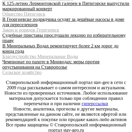
К 125-летию Лермонтовской галереи в Пятигорске выпустили
маркированный конверт
Общество Пятигорск
В Георгиевске подрядчика осудят за дешёвые насосы в доме
для переселенцев
Закон и порядок Георгиевск
Судебные приставы прослушали лекцию по избирательному
праву
В Минеральных Водах ремонтируют более 2 км дорог до
конца года
Благоустройство Минеральные Воды
Чемпионат по пахоте в Минводах: меры против
опустынивания на Ставрополье
Сельское хозяйство
Ставропольский информационный портал stav-geo в сети с
2009 года рассказывает о самом интересном и актуальном.
Новости из проверенных источников. Любое использование
материалов допускается только при соблюдении правил
перепечатки и при наличии
гиперссылки
Новости, аналитика, прогнозы и другие материалы,
представленные на данном сайте, не являются офертой или
рекомендацией к покупке или продаже каких-либо активов
Все права защищены © Ставропольский информационный
портал stav-geo.ru