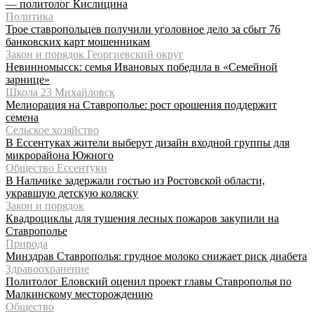
— политолог Кислицина
Политика
Трое ставропольцев получили уголовное дело за сбыт 76
банковских карт мошенникам
Закон и порядок Георгиевский округ
Невинномысск: семья Ивановых победила в «Семейной
зарнице»
Школа 23 Михайловск
Мелиорация на Ставрополье: рост орошения поддержит
семена
Сельское хозяйство
В Ессентуках жители выберут дизайн входной группы для
микрорайона Южного
Общество Ессентуки
В Нальчике задержали гостью из Ростовской области,
укравшую детскую коляску
Закон и порядок
Квадроциклы для тушения лесных пожаров закупили на
Ставрополье
Природа
Минздрав Ставрополья: грудное молоко снижает риск диабета
Здравоохранение
Политолог Еловский оценил проект главы Ставрополья по
Малкинскому месторождению
Общество