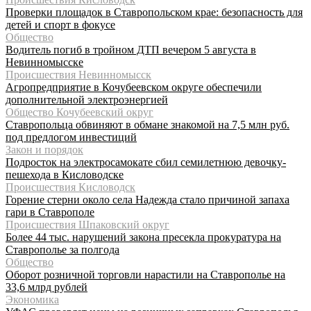
Проверки площадок в Ставропольском крае: безопасность для
детей и спорт в фокусе
Общество
Водитель погиб в тройном ДТП вечером 5 августа в
Невинномысске
Происшествия Невинномысск
Агропредприятие в Кочубеевском округе обеспечили
дополнительной электроэнергией
Общество Кочубеевский округ
Ставропольца обвиняют в обмане знакомой на 7,5 млн руб.
под предлогом инвестиций
Закон и порядок
Подросток на электросамокате сбил семилетнюю девочку-
пешехода в Кисловодске
Происшествия Кисловодск
Горение стерни около села Надежда стало причиной запаха
гари в Ставрополе
Происшествия Шпаковский округ
Более 44 тыс. нарушений закона пресекла прокуратура на
Ставрополье за полгода
Общество
Оборот розничной торговли нарастили на Ставрополье на
33,6 млрд рублей
Экономика