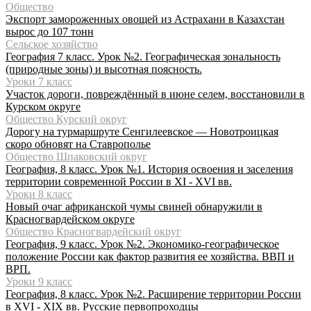
Общество
Экспорт замороженных овощей из Астрахани в Казахстан
вырос до 107 тонн
Сельское хозяйство
География 7 класс. Урок №2. Географическая зональность
(природные зоны) и высотная поясность.
Уроки 7 класс
Участок дороги, повреждённый в июне селем, восстановили в
Курском округе
Общество Курский округ
Дорогу на турмаршруте Сенгилеевское — Новотроицкая
скоро обновят на Ставрополье
Общество Шпаковский округ
География, 8 класс. Урок №1. История освоения и заселения
территории современной России в XI - XVI вв.
Уроки 8 класс
Новый очаг африканской чумы свиней обнаружили в
Красногвардейском округе
Общество Красногвардейский округ
География, 9 класс. Урок №2. Экономико-географическое
положение России как фактор развития ее хозяйства. ВВП и
ВРП.
Уроки 9 класс
География, 8 класс. Урок №2. Расширение территории России
в XVI - XIX вв. Русские первопроходцы