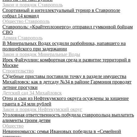
Закон и порядок Ставрополь
Спортивный и интеллектуальный турнир в Ставрополе
собрал 14 команд
Общество Ставрополь
Ставрополь: «Крайтеплоэнерго» отправил гумконвой бойцам
СВО
Армия Ставрополь
В Минеральных Водах осудили разбойника, напавшего на
полицейского при задержании
Закон и порядок Минеральные Воды
Ирек Файзуллин: комфортная среда и развитие территорий в
Москве
Строительство
СУдебные приставы поставили точку в разделе имущества
Михайловск: как в детсаду №34 в районе Гармония проводят
летние прогулки
Детский сад 34 Михайловск
Отец и сын из Нефтекумского округа осуждены за хищение
гранта в 24 млн рублей
Закон и порядок Нефтекумский округ
Уголовная ответственность побудила ставропольца выплатить
алименты троим детям
Общество
Невинномысск: семья Ивановых победила в «Семейной
зарнице»