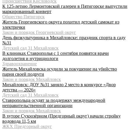
Происшествия Кисловодск
К 125-летию Лермонтовской галереи в Пятигорске выпустили
маркированный конверт
Общество Пятигорск
Житель Георгиевского округа похитил детский самокат из
электрички
Закон и порядок Георгиевский округ
День физкультурника в Михайловске: праздник спорта в саду
№31
Детский сад 31 Михайловск
В клиниках Ставрополья с 1 сентября появятся врачи
долголетия и нутрициологи
Здравоохранение
Житель Михайловска осудили за покушение на убийство
парня своей подруги
Закон и порядок Михайловск
Михайловск: ДОУ №31 заняло 2 место в конкурсе «Двор
детства — 2026»
Детский сад 31 Михайловск
Ставропольца осудят за поддержку международной
неправительственной организации
Закон и порядок Михайловск
В хуторе Сухоозёрном (Предгорный округ) начали стройку
водовода 11,5 км
ЖКХ Предгорный округ