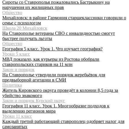
Сироты со Ставрополья пожаловались Бастрыкину на
нарушения их жилищных прав
Общество
Михайловск: в районе Гармония старшеклассники говорили о
семье с психологом
Школа 20 Михайловск
На Ставрополье ветераны СВО с инвалидностью смогут
быстрее получать льготы
Общество
География 5 класс. Урок 1. Что изучает география?
Уроки 5 класс
МВД показало, как курьеры из Ростова обобрали
ставропольских стариков на 11 млн
Закон и порядок
На Ставрополье утвердили порядок жеребьёвок для
предвыборной агитации в СМИ
Политика
Житель Кировского округа проведёт в колонии 8,5 года за
убийство знакомого
Закон и порядок Курский округ
География 11 класс. Урок 1. Многообразие подходов к
выделению регионов мира
Уроки 11 класс
Каждый третий работающий ставрополец одобряет налог для
самозанятых