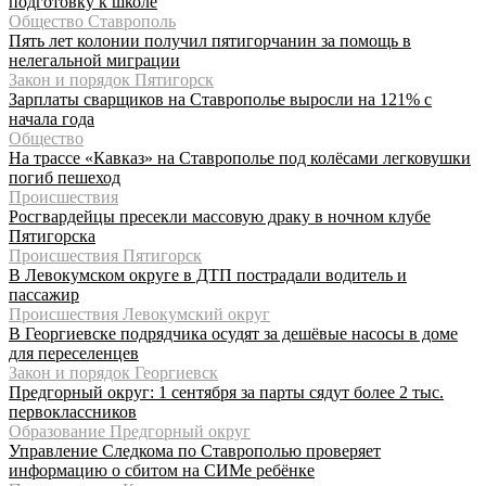
подготовку к школе
Общество Ставрополь
Пять лет колонии получил пятигорчанин за помощь в
нелегальной миграции
Закон и порядок Пятигорск
Зарплаты сварщиков на Ставрополье выросли на 121% с
начала года
Общество
На трассе «Кавказ» на Ставрополье под колёсами легковушки
погиб пешеход
Происшествия
Росгвардейцы пресекли массовую драку в ночном клубе
Пятигорска
Происшествия Пятигорск
В Левокумском округе в ДТП пострадали водитель и
пассажир
Происшествия Левокумский округ
В Георгиевске подрядчика осудят за дешёвые насосы в доме
для переселенцев
Закон и порядок Георгиевск
Предгорный округ: 1 сентября за парты сядут более 2 тыс.
первоклассников
Образование Предгорный округ
Управление Следкома по Ставрополью проверяет
информацию о сбитом на СИМе ребёнке