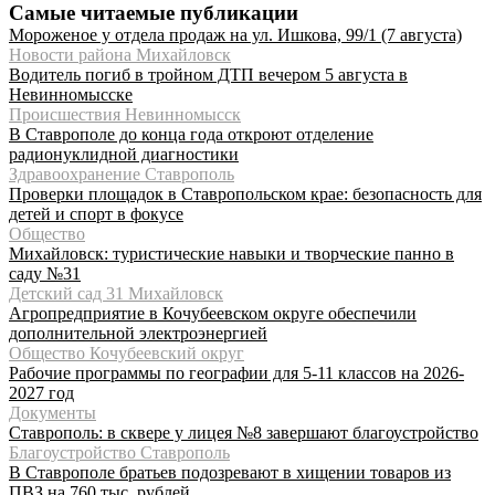
Самые читаемые публикации
Мороженое у отдела продаж на ул. Ишкова, 99/1 (7 августа)
Новости района Михайловск
Водитель погиб в тройном ДТП вечером 5 августа в
Невинномысске
Происшествия Невинномысск
В Ставрополе до конца года откроют отделение
радионуклидной диагностики
Здравоохранение Ставрополь
Проверки площадок в Ставропольском крае: безопасность для
детей и спорт в фокусе
Общество
Михайловск: туристические навыки и творческие панно в
саду №31
Детский сад 31 Михайловск
Агропредприятие в Кочубеевском округе обеспечили
дополнительной электроэнергией
Общество Кочубеевский округ
Рабочие программы по географии для 5-11 классов на 2026-
2027 год
Документы
Ставрополь: в сквере у лицея №8 завершают благоустройство
Благоустройство Ставрополь
В Ставрополе братьев подозревают в хищении товаров из
ПВЗ на 760 тыс. рублей