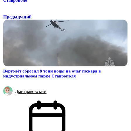
Ставрополе
Предыдущий
Вертолёт сбросил 8 тонн воды на очаг пожара в
индустриальном парке Ставрополя
Дмитраковский