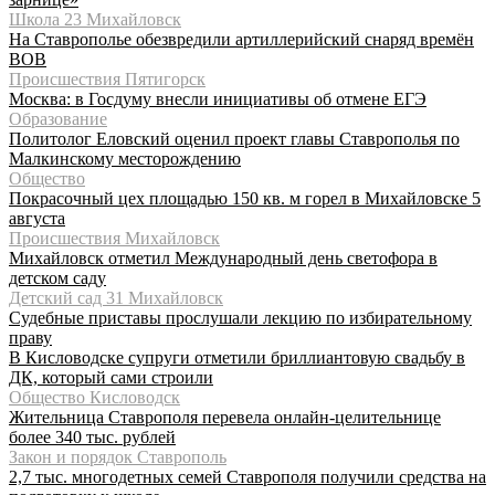
Школа 23 Михайловск
На Ставрополье обезвредили артиллерийский снаряд времён
ВОВ
Происшествия Пятигорск
Москва: в Госдуму внесли инициативы об отмене ЕГЭ
Образование
Политолог Еловский оценил проект главы Ставрополья по
Малкинскому месторождению
Общество
Покрасочный цех площадью 150 кв. м горел в Михайловске 5
августа
Происшествия Михайловск
Михайловск отметил Международный день светофора в
детском саду
Детский сад 31 Михайловск
Судебные приставы прослушали лекцию по избирательному
праву
В Кисловодске супруги отметили бриллиантовую свадьбу в
ДК, который сами строили
Общество Кисловодск
Жительница Ставрополя перевела онлайн-целительнице
более 340 тыс. рублей
Закон и порядок Ставрополь
2,7 тыс. многодетных семей Ставрополя получили средства на