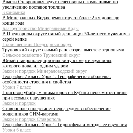
Власти Ставрополья ведут переговоры с компаниями по
увеличению поставок топлива
Экономика
В Минеральных Водах ремонтируют более 2 км дорог до
конца года
Благоустройство Минеральные Воды
В Предгорном округе пятый день ищут 50-летнего мужчину в
серой кепке
Происшествия Предгорный округ
Труновский округ: озимый рапс созрел вместе с зерновыми
Сельское хозяйство Труновский округ
Юный ставрополец признал вину в смерти мужчины,
которого повалил одним ударом
Закон и порядок Минераловодский округ
География 7 класс. Урок 1. Географическая оболочка:
особенности строения и свойства
Уроки 7 класс
Приговор убийцам аниматоров на Кубани пересмотрят лишь
при весомых нарушениях
Закон и порядок
Ставрополец предстанет перед судом за обеспечение
мошенников СИМ-картами
Закон и порядок Ставрополь
География 6 класс. Урок 1. Гидросфера и методы ее изучения
Уроки 6 класс