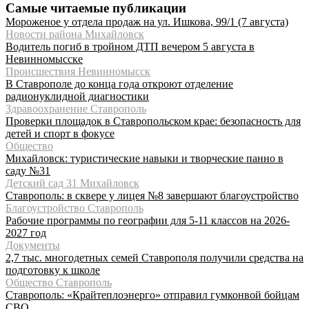
Самые читаемые публикации
Мороженое у отдела продаж на ул. Ишкова, 99/1 (7 августа)
Новости района Михайловск
Водитель погиб в тройном ДТП вечером 5 августа в
Невинномысске
Происшествия Невинномысск
В Ставрополе до конца года откроют отделение
радионуклидной диагностики
Здравоохранение Ставрополь
Проверки площадок в Ставропольском крае: безопасность для
детей и спорт в фокусе
Общество
Михайловск: туристические навыки и творческие панно в
саду №31
Детский сад 31 Михайловск
Ставрополь: в сквере у лицея №8 завершают благоустройство
Благоустройство Ставрополь
Рабочие программы по географии для 5-11 классов на 2026-
2027 год
Документы
2,7 тыс. многодетных семей Ставрополя получили средства на
подготовку к школе
Общество Ставрополь
Ставрополь: «Крайтеплоэнерго» отправил гумконвой бойцам
СВО