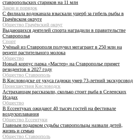
ставропольских стариков на 11 млн
Закон и порядок
С филиала водоканала взыскали ущерб за гибель рыбы в
Грачёвском округе
Общество Грачёвский округ
Выдающихся деятелей спорта наградили в правительстве
Ставрополья
Спорт
Учёный из Ставрополя получил мегагрант в 250 млн на
рецепт растительного молока
Общество
Новый корпус парка «Мастер» на Ставрополье примет
резидентов в 2027 году
Общество Ставрополь
В Кисловодске от укуса гадюки умер 73-летний экскурсовод
Происшествия Кисловодск
Астраханцам рассказали, сколько стоит рыба в Селенских
Исадах
Общество
В Ессентуках ожидают 40 тысяч гостей на фестивале
воздухоплавания
Общество Ессентуки
Главным подарком судьбы ставропольцы назвали детей,
жизнь и семью
Общество Ставрополь