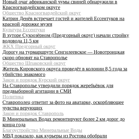
Новый очаг африканской чумы свиней обнаружили в
Красногвардейском округе
Общество Красногвардейский округ
Катрин Денёв встречает гостей и жителей Ессентуков на
красной дорожке музея
Культура Ессентуки
В хуторе Сухоозёрном (Предгорный округ) начали стройку
водовода 11,5 км
ЖКХ Предгорный округ
Дорогу на турмаршруте Сенгилеевское — Новотроицкая
скоро обновят на Ставрополье
Общество Шпаковский округ
Житель Кировского округа проведёт в колонии 8,5 года за
убийство знакомого
Закон и порядок Курский округ
На Ставрополье утвердили порядок жеребьёвок для
предвыборной агитации в СМИ
Политика
Ставрополец ответит за фото на аватарке, оскорбляющее
чувства верующих
Закон и порядок Ставрополь
В Минеральных Водах ремонтируют более 2 км дорог до
конца года
Благоустройство Минеральные Воды
МВД показало, как курьеры из Ростова обобрали