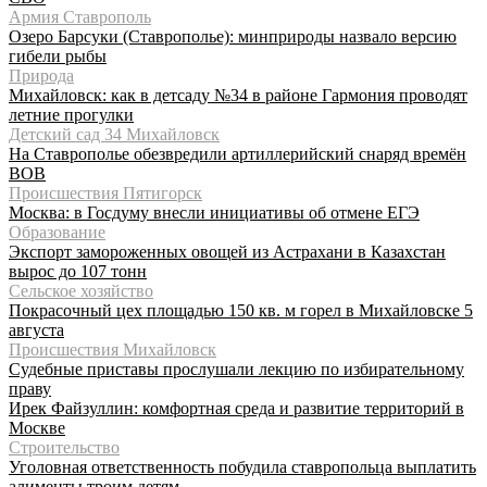
Армия Ставрополь
Озеро Барсуки (Ставрополье): минприроды назвало версию
гибели рыбы
Природа
Михайловск: как в детсаду №34 в районе Гармония проводят
летние прогулки
Детский сад 34 Михайловск
На Ставрополье обезвредили артиллерийский снаряд времён
ВОВ
Происшествия Пятигорск
Москва: в Госдуму внесли инициативы об отмене ЕГЭ
Образование
Экспорт замороженных овощей из Астрахани в Казахстан
вырос до 107 тонн
Сельское хозяйство
Покрасочный цех площадью 150 кв. м горел в Михайловске 5
августа
Происшествия Михайловск
Судебные приставы прослушали лекцию по избирательному
праву
Ирек Файзуллин: комфортная среда и развитие территорий в
Москве
Строительство
Уголовная ответственность побудила ставропольца выплатить
алименты троим детям