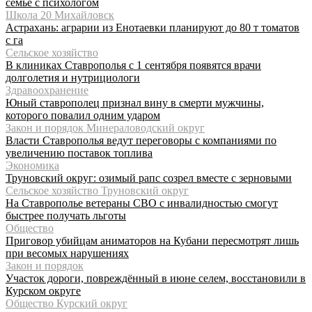
семье с психологом
Школа 20 Михайловск
Астрахань: аграрии из Енотаевки планируют до 80 т томатов
с га
Сельское хозяйство
В клиниках Ставрополья с 1 сентября появятся врачи
долголетия и нутрициологи
Здравоохранение
Юный ставрополец признал вину в смерти мужчины,
которого повалил одним ударом
Закон и порядок Минераловодский округ
Власти Ставрополья ведут переговоры с компаниями по
увеличению поставок топлива
Экономика
Труновский округ: озимый рапс созрел вместе с зерновыми
Сельское хозяйство Труновский округ
На Ставрополье ветераны СВО с инвалидностью смогут
быстрее получать льготы
Общество
Приговор убийцам аниматоров на Кубани пересмотрят лишь
при весомых нарушениях
Закон и порядок
Участок дороги, повреждённый в июне селем, восстановили в
Курском округе
Общество Курский округ