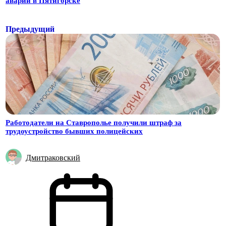
аварии в Пятигорске
Предыдущий
Работодатели на Ставрополье получили штраф за
трудоустройство бывших полицейских
Дмитраковский