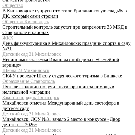
Общество
В Кисловодске супруги отметили бриллиантовую свадьбу в
ДК, который сами строили
Общество Кисловодск
Строительный контроль запустят при капремонте 33 МКД в
Ставрополе и районах
ЖКХ
День физкультурника в Михайловске: праздник спорта в саду
№31
Детский сад 31 Михайловск
Невинномысск: семья Ивановых победила в «Семейной
зарнице»
Школа 23 Михайловск
СКФУ проведёт Школу студенческого туризма в Бишкеке
Образование Ставрополь
Пять лет колонии получил пятигорчанин за помощь в
нелегальной миграции
Закон и порядок Пятигорск
Михайловск отметил Международный день светофора в
детском саду
Детский сад 31 Михайловск
Михайловск: ДОУ №31 заняло 2 место в конкурсе «Двор
детства — 2026»
Детский сад 31 Михайловск