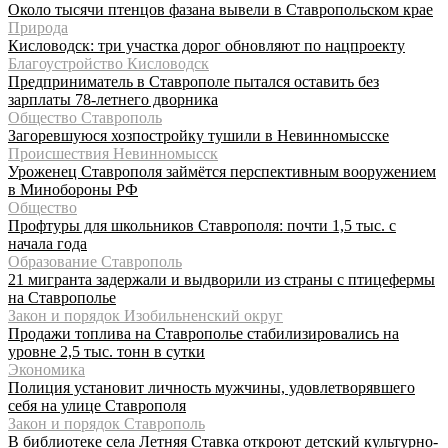
Около тысячи птенцов фазана вывели в Ставропольском крае
Природа
Кисловодск: три участка дорог обновляют по нацпроекту
Благоустройство Кисловодск
Предприниматель в Ставрополе пытался оставить без
зарплаты 78-летнего дворника
Общество Ставрополь
Загоревшуюся хозпостройку тушили в Невинномысске
Происшествия Невинномысск
Уроженец Ставрополя займётся перспективным вооружением
в Минобороны РФ
Общество
Профтуры для школьников Ставрополя: почти 1,5 тыс. с
начала года
Образование Ставрополь
21 мигранта задержали и выдворили из страны с птицефермы
на Ставрополье
Закон и порядок Изобильненский округ
Продажи топлива на Ставрополье стабилизировались на
уровне 2,5 тыс. тонн в сутки
Экономика
Полиция установит личность мужчины, удовлетворявшего
себя на улице Ставрополя
Закон и порядок Ставрополь
В библиотеке села Летняя Ставка откроют детский культурно-