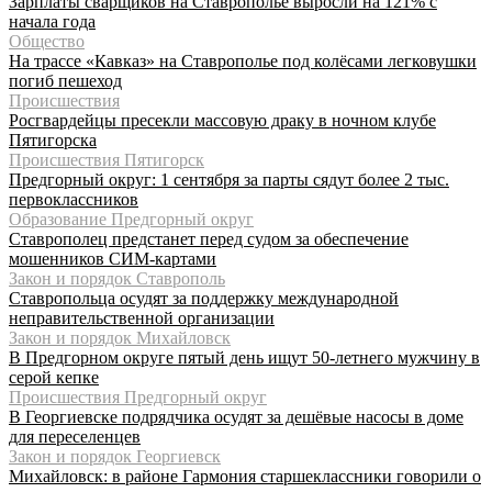
Зарплаты сварщиков на Ставрополье выросли на 121% с
начала года
Общество
На трассе «Кавказ» на Ставрополье под колёсами легковушки
погиб пешеход
Происшествия
Росгвардейцы пресекли массовую драку в ночном клубе
Пятигорска
Происшествия Пятигорск
Предгорный округ: 1 сентября за парты сядут более 2 тыс.
первоклассников
Образование Предгорный округ
Ставрополец предстанет перед судом за обеспечение
мошенников СИМ-картами
Закон и порядок Ставрополь
Ставропольца осудят за поддержку международной
неправительственной организации
Закон и порядок Михайловск
В Предгорном округе пятый день ищут 50-летнего мужчину в
серой кепке
Происшествия Предгорный округ
В Георгиевске подрядчика осудят за дешёвые насосы в доме
для переселенцев
Закон и порядок Георгиевск
Михайловск: в районе Гармония старшеклассники говорили о