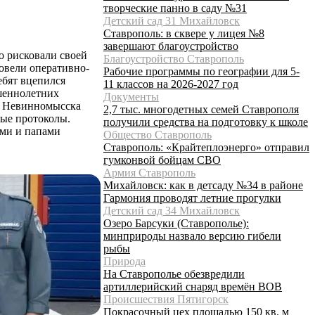
творческие панно в саду №31
Детский сад 31 Михайловск
Ставрополь: в сквере у лицея №8
завершают благоустройство
о рисковали своей
Благоустройство Ставрополь
овели оперативно-
Рабочие программы по географии для 5-
ебят вцепился
11 классов на 2026-2027 год
ршеннолетних
Документы
из Невинномысска
2,7 тыс. многодетных семей Ставрополя
ные протоколы.
получили средства на подготовку к школе
ми и папами
Общество Ставрополь
Ставрополь: «Крайтеплоэнерго» отправил
гумконвой бойцам СВО
Армия Ставрополь
Михайловск: как в детсаду №34 в районе
Гармония проводят летние прогулки
Детский сад 34 Михайловск
Озеро Барсуки (Ставрополье):
минприроды назвало версию гибели
рыбы
Природа
На Ставрополье обезвредили
артиллерийский снаряд времён ВОВ
Происшествия Пятигорск
Покрасочный цех площадью 150 кв. м