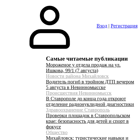
Вход
|
Регистрация
Самые читаемые публикации
Мороженое у отдела продаж на ул.
Ишкова, 99/1 (7 августа)
Новости района Михайловск
Водитель погиб в тройном ДТП вечером
5 августа в Невинномысске
Происшествия Невинномысск
В Ставрополе до конца года откроют
отделение радионуклидной диагностики
Здравоохранение Ставрополь
Проверки площадок в Ставропольском
крае: безопасность для детей и спорт в
фокусе
Общество
Михайловск: туристические навыки и