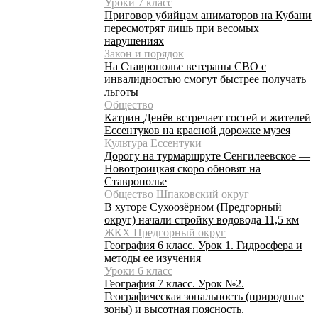
Уроки 7 класс
Приговор убийцам аниматоров на Кубани
пересмотрят лишь при весомых
нарушениях
Закон и порядок
На Ставрополье ветераны СВО с
инвалидностью смогут быстрее получать
льготы
Общество
Катрин Денёв встречает гостей и жителей
Ессентуков на красной дорожке музея
Культура Ессентуки
Дорогу на турмаршруте Сенгилеевское —
Новотроицкая скоро обновят на
Ставрополье
Общество Шпаковский округ
В хуторе Сухоозёрном (Предгорный
округ) начали стройку водовода 11,5 км
ЖКХ Предгорный округ
География 6 класс. Урок 1. Гидросфера и
методы ее изучения
Уроки 6 класс
География 7 класс. Урок №2.
Географическая зональность (природные
зоны) и высотная поясность.