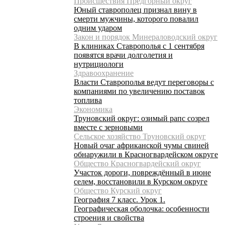
Происшествия Предгорный округ
Юный ставрополец признал вину в
смерти мужчины, которого повалил
одним ударом
Закон и порядок Минераловодский округ
В клиниках Ставрополья с 1 сентября
появятся врачи долголетия и
нутрициологи
Здравоохранение
Власти Ставрополья ведут переговоры с
компаниями по увеличению поставок
топлива
Экономика
Труновский округ: озимый рапс созрел
вместе с зерновыми
Сельское хозяйство Труновский округ
Новый очаг африканской чумы свиней
обнаружили в Красногвардейском округе
Общество Красногвардейский округ
Участок дороги, повреждённый в июне
селем, восстановили в Курском округе
Общество Курский округ
География 7 класс. Урок 1.
Географическая оболочка: особенности
строения и свойства