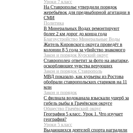
Уроки 7 класс
На Ставрополье утвердили порядок
жеребьёвок для предвыборной агитации в
СМИ
Политика
В Минеральных Водах ремонтируют
более 2 км дорог до конца года
Благоустройство Минеральные Воды
Житель Кировского округа проведёт в
колонии 8,5 года за убийство знакомого
Закон и порядок Курский округ
Ставрополец ответит за фото на аватарке,
оскорбляющее чувства верующих
Закон и порядок Ставрополь
МВД показало, как курьеры из Ростова
обобрали ставропольских стариков на 11
млн
Закон и порядок
С филиала водоканала взыскали ущерб за
гибель рыбы в Грачёвском округе
Общество Грачёвский округ
География 5 класс. Урок 1. Что изучает
география?
Уроки 5 класс
Выдающихся деятелей спорта наградили