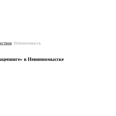
История
Путеводитель
Гео-образование
ествия
Невинномысск
зацепинге» в Невинномысске