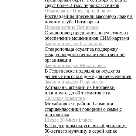
сядут более 2 тыс. первоклассников
Образование Предгорный округ
Росгвардейцы пресекли массовую драку в
ночном клубе Пятигорска
Происшествия Пятигорск
Ставрополец предстанет перед судом за
обеспечение мошенников СИМ-картами
Закон и порядок Ставрополь
Ставропольца осудят за поддержку
международной неправительственной
организации
Закон и порядок Михайловск
В Георгиевске подрядчика осудят за
дешёвые насосы в доме для переселенцев
Закон и порядок Георгиевск
Астрахань: аграрии из Енотаевки
планируют до 80 т томатов с га
Сельское хозяйство
Михайловск: в районе Гармония
старшеклассники говорили о семье с
психологом
Школа 20 Михайловск
В Предгорном округе пятый день ищут
50-летнего мужчину в серой кепке