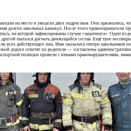
ехали на место и увидели двух подростков. Они признались, чт
емя долгих школьных каникул. После этого правоохранители пр
пись, на которой зафиксированы случаи «зацепинга». Один из р
ак другой пытался догнать движущийся состав. Ещё трое несове
или всех действующих лиц. Ими оказались пятеро школьников 
железной дороге ответят их родители — составлены административ
анспортной полиции провели с юными правонарушителями, мама