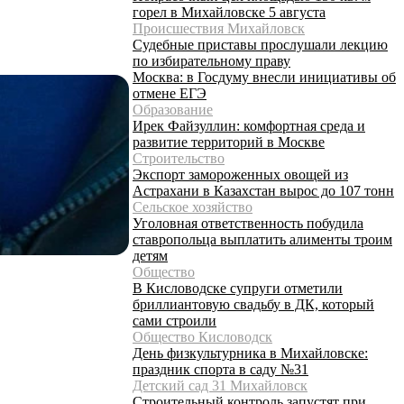
горел в Михайловске 5 августа
Происшествия Михайловск
Судебные приставы прослушали лекцию
по избирательному праву
Москва: в Госдуму внесли инициативы об
отмене ЕГЭ
Образование
Ирек Файзуллин: комфортная среда и
развитие территорий в Москве
Строительство
Экспорт замороженных овощей из
Астрахани в Казахстан вырос до 107 тонн
Сельское хозяйство
Уголовная ответственность побудила
ставропольца выплатить алименты троим
детям
Общество
В Кисловодске супруги отметили
бриллиантовую свадьбу в ДК, который
сами строили
Общество Кисловодск
День физкультурника в Михайловске:
праздник спорта в саду №31
Детский сад 31 Михайловск
Строительный контроль запустят при