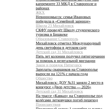
капремонте 33 МКД в Ставрополе и
районах
ЖКХ
Невинномысск: семья Ивановых
победила в «Семейной зарнице»
Школа 23 Михайловск
СКФУ проведёт Школу студенческого
туризма в Бишкеке
Образование Ставрополь
Михайловск отметил Международный
день светофора в детском саду
Детский сад 31 Михайловск
Пять лет колонии получил пятигорчанин
за помощь в нелегальной миграции
Закон и порядок Пятигорск
Зарплаты сварщиков на Ставрополье
выросли на 121% с начала года
Общество
Михайловск: ДОУ №31 заняло 2 место в
конкурсе «Двор детства — 2026»
Детский сад 31 Михайловск
На трассе «Кавказ» на Ставрополье под
колёсами легковушки погиб пешеход
Происшествия
Предгорный округ: 1 сентября за парты