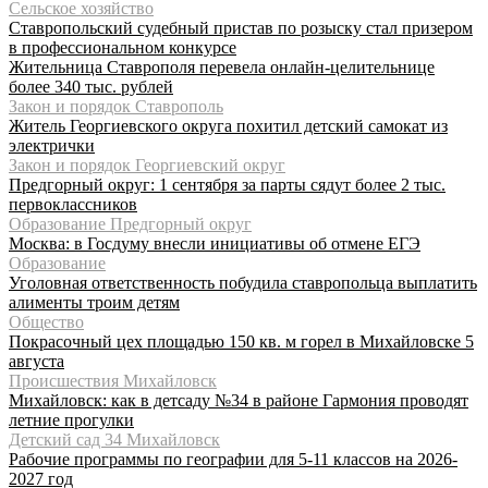
Сельское хозяйство
Ставропольский судебный пристав по розыску стал призером
в профессиональном конкурсе
Жительница Ставрополя перевела онлайн-целительнице
более 340 тыс. рублей
Закон и порядок Ставрополь
Житель Георгиевского округа похитил детский самокат из
электрички
Закон и порядок Георгиевский округ
Предгорный округ: 1 сентября за парты сядут более 2 тыс.
первоклассников
Образование Предгорный округ
Москва: в Госдуму внесли инициативы об отмене ЕГЭ
Образование
Уголовная ответственность побудила ставропольца выплатить
алименты троим детям
Общество
Покрасочный цех площадью 150 кв. м горел в Михайловске 5
августа
Происшествия Михайловск
Михайловск: как в детсаду №34 в районе Гармония проводят
летние прогулки
Детский сад 34 Михайловск
Рабочие программы по географии для 5-11 классов на 2026-
2027 год