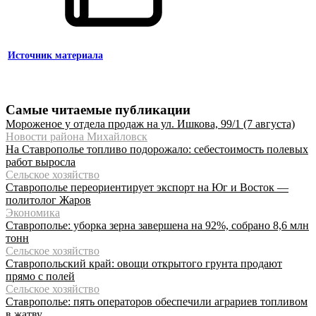
Источник материала
Самые читаемые публикации
Мороженое у отдела продаж на ул. Ишкова, 99/1 (7 августа)
Новости района Михайловск
На Ставрополье топливо подорожало: себестоимость полевых
работ выросла
Сельское хозяйство
Ставрополье переориентирует экспорт на Юг и Восток —
политолог Жаров
Экономика
Ставрополье: уборка зерна завершена на 92%, собрано 8,6 млн
тонн
Сельское хозяйство
Ставропольский край: овощи открытого грунта продают
прямо с полей
Сельское хозяйство
Ставрополье: пять операторов обеспечили аграриев топливом
в жатву