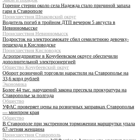
Горение стерни около села Надежда стало причиной запаха
гари в Ставрополе
Происшествия Шпаковский округ
Водитель погиб в тройном ДТП вечером 5 августа в
Невинномысске
Происшествия Невинномысск
Подросток на электросамокате сбил семилетнюю девочку-
пешехода в Кисловодске
Происшествия Кисловодск
Агропредприятие в Кочубеевском округе обеспечили
дополнительной электроэнергией
Общество Кочубеевский округ
Оборот розничной торговли нарастили на Ставрополье на
33,6 млрд рублей
Экономика
Более 44 тыс. нарушений закона пресекла прокуратура на
Ставрополье за полгода
Общество
УФАС проверяет цены на розничных заправках Ставрополья
— минпром края
Общество
В Ставрополе при экстренном торможении маршрутки упала
67-летняя женщина
Происшествия Ставрополь