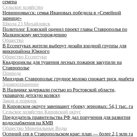
семена
Сельское хозяйство
Невинномысск: семья Ивановых победила в «Семейной
зарнице»
Школа 23 Михайловск
Политолог Еловский оценил проект главы Ставрополья по
Малкинскому месторождению
Общество
В Ессентуках жители выберут дизайн входной группы для
микрорайона Южного
Общество Ессентуки
Квадроциклы для тушения лесных пожаров закупили на
Ставрополье
Природа
Минздрав Ставрополья: грудное молоко снижает риск диабета
Здравоохранение
В Нальчике задержали гостью из Ростовской области,
укравшую детскую коляску
Закон и порядок
В Кировском округе завершают уборку зерновых: 54,1 тыс. га
Сельское хозяйство Кировский округ
Председатель правительства РФ дал поручения для развития
водоснабжения на КМВ
Общество Минеральные Воды
Осенний сев в Ставропольском крае: план — более 2,1 млн га