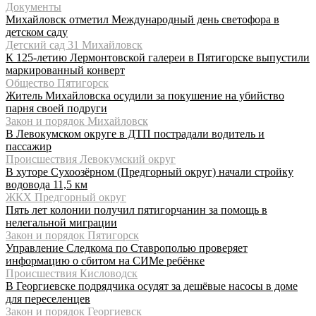
Документы
Михайловск отметил Международный день светофора в
детском саду
Детский сад 31 Михайловск
К 125-летию Лермонтовской галереи в Пятигорске выпустили
маркированный конверт
Общество Пятигорск
Житель Михайловска осудили за покушение на убийство
парня своей подруги
Закон и порядок Михайловск
В Левокумском округе в ДТП пострадали водитель и
пассажир
Происшествия Левокумский округ
В хуторе Сухоозёрном (Предгорный округ) начали стройку
водовода 11,5 км
ЖКХ Предгорный округ
Пять лет колонии получил пятигорчанин за помощь в
нелегальной миграции
Закон и порядок Пятигорск
Управление Следкома по Ставрополью проверяет
информацию о сбитом на СИМе ребёнке
Происшествия Кисловодск
В Георгиевске подрядчика осудят за дешёвые насосы в доме
для переселенцев
Закон и порядок Георгиевск