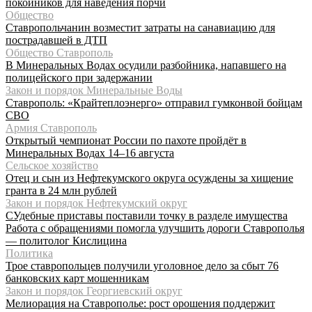
покойников для наведения порчи
Общество
Ставропольчанин возместит затраты на санавиацию для
пострадавшей в ДТП
Общество Ставрополь
В Минеральных Водах осудили разбойника, напавшего на
полицейского при задержании
Закон и порядок Минеральные Воды
Ставрополь: «Крайтеплоэнерго» отправил гумконвой бойцам
СВО
Армия Ставрополь
Открытый чемпионат России по пахоте пройдёт в
Минеральных Водах 14–16 августа
Сельское хозяйство
Отец и сын из Нефтекумского округа осуждены за хищение
гранта в 24 млн рублей
Закон и порядок Нефтекумский округ
СУдебные приставы поставили точку в разделе имущества
Работа с обращениями помогла улучшить дороги Ставрополья
— политолог Кислицина
Политика
Трое ставропольцев получили уголовное дело за сбыт 76
банковских карт мошенникам
Закон и порядок Георгиевский округ
Мелиорация на Ставрополье: рост орошения поддержит