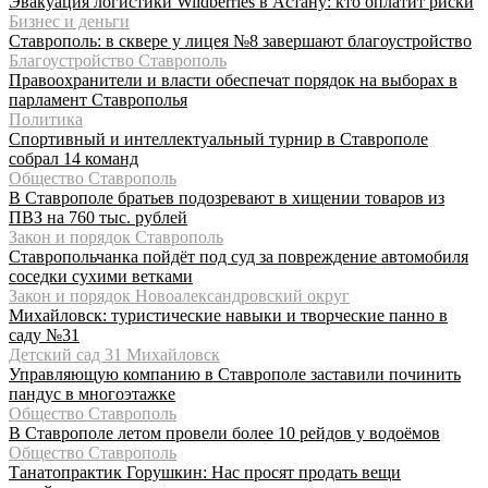
Эвакуация логистики Wildberries в Астану: кто оплатит риски
Бизнес и деньги
Ставрополь: в сквере у лицея №8 завершают благоустройство
Благоустройство Ставрополь
Правоохранители и власти обеспечат порядок на выборах в
парламент Ставрополья
Политика
Спортивный и интеллектуальный турнир в Ставрополе
собрал 14 команд
Общество Ставрополь
В Ставрополе братьев подозревают в хищении товаров из
ПВЗ на 760 тыс. рублей
Закон и порядок Ставрополь
Ставропольчанка пойдёт под суд за повреждение автомобиля
соседки сухими ветками
Закон и порядок Новоалександровский округ
Михайловск: туристические навыки и творческие панно в
саду №31
Детский сад 31 Михайловск
Управляющую компанию в Ставрополе заставили починить
пандус в многоэтажке
Общество Ставрополь
В Ставрополе летом провели более 10 рейдов у водоёмов
Общество Ставрополь
Танатопрактик Горушкин: Нас просят продать вещи