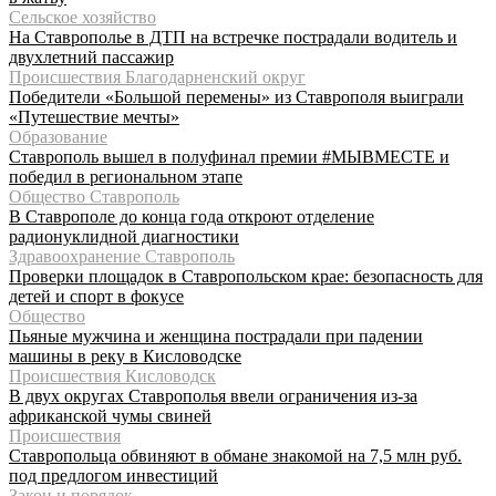
Сельское хозяйство
На Ставрополье в ДТП на встречке пострадали водитель и
двухлетний пассажир
Происшествия Благодарненский округ
Победители «Большой перемены» из Ставрополя выиграли
«Путешествие мечты»
Образование
Ставрополь вышел в полуфинал премии #МЫВМЕСТЕ и
победил в региональном этапе
Общество Ставрополь
В Ставрополе до конца года откроют отделение
радионуклидной диагностики
Здравоохранение Ставрополь
Проверки площадок в Ставропольском крае: безопасность для
детей и спорт в фокусе
Общество
Пьяные мужчина и женщина пострадали при падении
машины в реку в Кисловодске
Происшествия Кисловодск
В двух округах Ставрополья ввели ограничения из-за
африканской чумы свиней
Происшествия
Ставропольца обвиняют в обмане знакомой на 7,5 млн руб.
под предлогом инвестиций
Закон и порядок