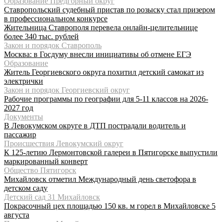
Образование Предгорный округ
Ставропольский судебный пристав по розыску стал призером
в профессиональном конкурсе
Жительница Ставрополя перевела онлайн-целительнице
более 340 тыс. рублей
Закон и порядок Ставрополь
Москва: в Госдуму внесли инициативы об отмене ЕГЭ
Образование
Житель Георгиевского округа похитил детский самокат из
электрички
Закон и порядок Георгиевский округ
Рабочие программы по географии для 5-11 классов на 2026-
2027 год
Документы
В Левокумском округе в ДТП пострадали водитель и
пассажир
Происшествия Левокумский округ
К 125-летию Лермонтовской галереи в Пятигорске выпустили
маркированный конверт
Общество Пятигорск
Михайловск отметил Международный день светофора в
детском саду
Детский сад 31 Михайловск
Покрасочный цех площадью 150 кв. м горел в Михайловске 5
августа