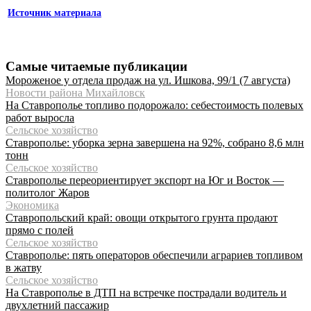
Источник материала
Самые читаемые публикации
Мороженое у отдела продаж на ул. Ишкова, 99/1 (7 августа)
Новости района Михайловск
На Ставрополье топливо подорожало: себестоимость полевых
работ выросла
Сельское хозяйство
Ставрополье: уборка зерна завершена на 92%, собрано 8,6 млн
тонн
Сельское хозяйство
Ставрополье переориентирует экспорт на Юг и Восток —
политолог Жаров
Экономика
Ставропольский край: овощи открытого грунта продают
прямо с полей
Сельское хозяйство
Ставрополье: пять операторов обеспечили аграриев топливом
в жатву
Сельское хозяйство
На Ставрополье в ДТП на встречке пострадали водитель и
двухлетний пассажир