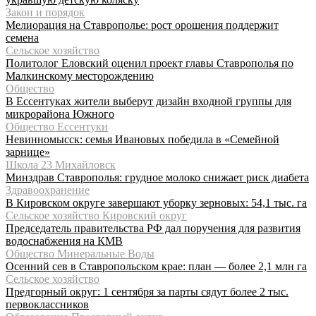
Закон и порядок
Мелиорация на Ставрополье: рост орошения поддержит
семена
Сельское хозяйство
Политолог Еловский оценил проект главы Ставрополья по
Малкинскому месторождению
Общество
В Ессентуках жители выберут дизайн входной группы для
микрорайона Южного
Общество Ессентуки
Невинномысск: семья Ивановых победила в «Семейной
зарнице»
Школа 23 Михайловск
Минздрав Ставрополья: грудное молоко снижает риск диабета
Здравоохранение
В Кировском округе завершают уборку зерновых: 54,1 тыс. га
Сельское хозяйство Кировский округ
Председатель правительства РФ дал поручения для развития
водоснабжения на КМВ
Общество Минеральные Воды
Осенний сев в Ставропольском крае: план — более 2,1 млн га
Сельское хозяйство
Предгорный округ: 1 сентября за парты сядут более 2 тыс.
первоклассников