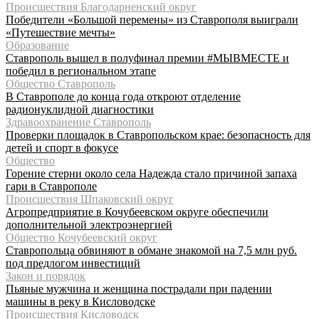
Происшествия Благодарненский округ
Победители «Большой перемены» из Ставрополя выиграли
«Путешествие мечты»
Образование
Ставрополь вышел в полуфинал премии #МЫВМЕСТЕ и
победил в региональном этапе
Общество Ставрополь
В Ставрополе до конца года откроют отделение
радионуклидной диагностики
Здравоохранение Ставрополь
Проверки площадок в Ставропольском крае: безопасность для
детей и спорт в фокусе
Общество
Горение стерни около села Надежда стало причиной запаха
гари в Ставрополе
Происшествия Шпаковский округ
Агропредприятие в Кочубеевском округе обеспечили
дополнительной электроэнергией
Общество Кочубеевский округ
Ставропольца обвиняют в обмане знакомой на 7,5 млн руб.
под предлогом инвестиций
Закон и порядок
Пьяные мужчина и женщина пострадали при падении
машины в реку в Кисловодске
Происшествия Кисловодск