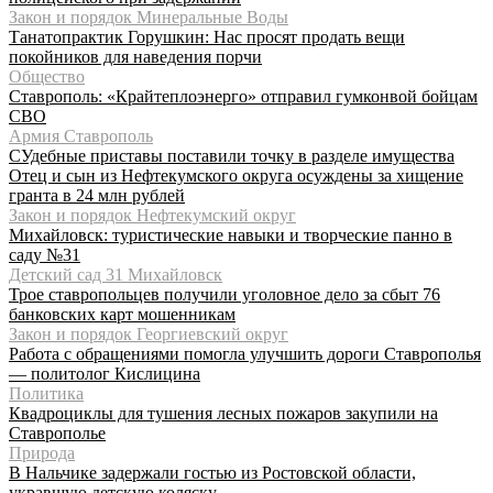
Закон и порядок Минеральные Воды
Танатопрактик Горушкин: Нас просят продать вещи
покойников для наведения порчи
Общество
Ставрополь: «Крайтеплоэнерго» отправил гумконвой бойцам
СВО
Армия Ставрополь
СУдебные приставы поставили точку в разделе имущества
Отец и сын из Нефтекумского округа осуждены за хищение
гранта в 24 млн рублей
Закон и порядок Нефтекумский округ
Михайловск: туристические навыки и творческие панно в
саду №31
Детский сад 31 Михайловск
Трое ставропольцев получили уголовное дело за сбыт 76
банковских карт мошенникам
Закон и порядок Георгиевский округ
Работа с обращениями помогла улучшить дороги Ставрополья
— политолог Кислицина
Политика
Квадроциклы для тушения лесных пожаров закупили на
Ставрополье
Природа
В Нальчике задержали гостью из Ростовской области,
укравшую детскую коляску