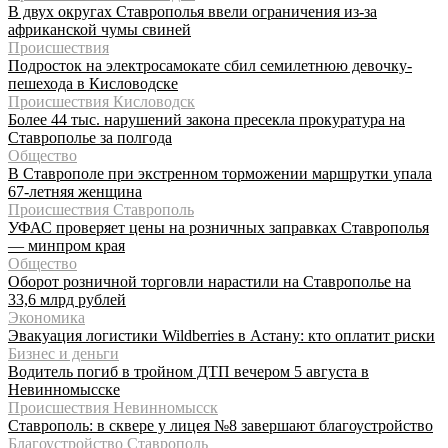
В двух округах Ставрополья ввели ограничения из-за
африканской чумы свиней
Происшествия
Подросток на электросамокате сбил семилетнюю девочку-
пешехода в Кисловодске
Происшествия Кисловодск
Более 44 тыс. нарушений закона пресекла прокуратура на
Ставрополье за полгода
Общество
В Ставрополе при экстренном торможении маршрутки упала
67-летняя женщина
Происшествия Ставрополь
УФАС проверяет цены на розничных заправках Ставрополья
— минпром края
Общество
Оборот розничной торговли нарастили на Ставрополье на
33,6 млрд рублей
Экономика
Эвакуация логистики Wildberries в Астану: кто оплатит риски
Бизнес и деньги
Водитель погиб в тройном ДТП вечером 5 августа в
Невинномысске
Происшествия Невинномысск
Ставрополь: в сквере у лицея №8 завершают благоустройство
Благоустройство Ставрополь