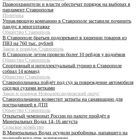
Правоохранители и власти обеспечат порядок на выборах в
парламент Ставрополья
Политика
Управляющую компанию в Ставрополе заставили починить
пандус в многоэтажке
Общество Ставрополь
В Ставрополе братьев подозревают в хищении товаров из
ПВЗ на 760 тыс. рублей
Закон и порядок Ставрополь
В Ставрополе летом провели более 10 рейдов у водоёмов
Общество Ставрополь
Спортивный и интеллектуальный турнир в Ставрополе
собрал 14 команд
Общество Ставрополь
Ставропольчанка пойдёт под суд за повреждение автомобиля
соседки сухими ветками
Закон и порядок Новоалександровский округ
Ставропольчанин возместит затраты на санавиацию для
пострадавшей в ДТП
Общество Ставрополь
Открытый чемпионат России по пахоте пройдёт в
Минеральных Водах 14–16 августа
Сельское хозяйство
В Минеральных Водах осудили разбойника, напавшего на
полицейского при задержании