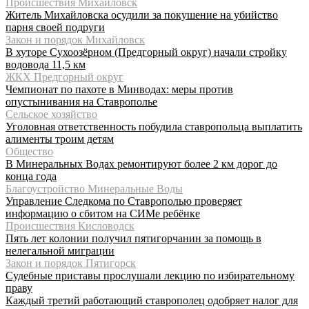
Происшествия Михайловск
Житель Михайловска осудили за покушение на убийство
парня своей подруги
Закон и порядок Михайловск
В хуторе Сухоозёрном (Предгорный округ) начали стройку
водовода 11,5 км
ЖКХ Предгорный округ
Чемпионат по пахоте в Минводах: меры против
опустынивания на Ставрополье
Сельское хозяйство
Уголовная ответственность побудила ставропольца выплатить
алименты троим детям
Общество
В Минеральных Водах ремонтируют более 2 км дорог до
конца года
Благоустройство Минеральные Воды
Управление Следкома по Ставрополью проверяет
информацию о сбитом на СИМе ребёнке
Происшествия Кисловодск
Пять лет колонии получил пятигорчанин за помощь в
нелегальной миграции
Закон и порядок Пятигорск
Судебные приставы прослушали лекцию по избирательному
праву
Каждый третий работающий ставрополец одобряет налог для