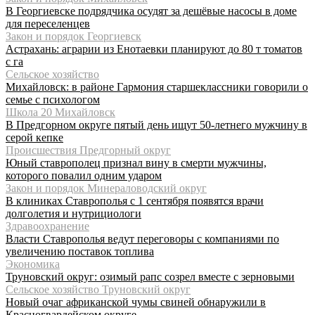
В Георгиевске подрядчика осудят за дешёвые насосы в доме
для переселенцев
Закон и порядок Георгиевск
Астрахань: аграрии из Енотаевки планируют до 80 т томатов
с га
Сельское хозяйство
Михайловск: в районе Гармония старшеклассники говорили о
семье с психологом
Школа 20 Михайловск
В Предгорном округе пятый день ищут 50-летнего мужчину в
серой кепке
Происшествия Предгорный округ
Юный ставрополец признал вину в смерти мужчины,
которого повалил одним ударом
Закон и порядок Минераловодский округ
В клиниках Ставрополья с 1 сентября появятся врачи
долголетия и нутрициологи
Здравоохранение
Власти Ставрополья ведут переговоры с компаниями по
увеличению поставок топлива
Экономика
Труновский округ: озимый рапс созрел вместе с зерновыми
Сельское хозяйство Труновский округ
Новый очаг африканской чумы свиней обнаружили в
Красногвардейском округе