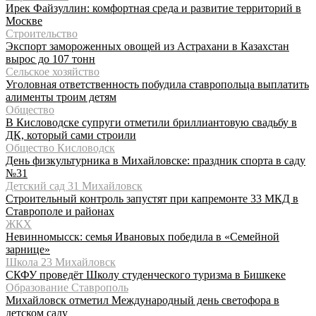
Ирек Файзуллин: комфортная среда и развитие территорий в
Москве
Строительство
Экспорт замороженных овощей из Астрахани в Казахстан
вырос до 107 тонн
Сельское хозяйство
Уголовная ответственность побудила ставропольца выплатить
алименты троим детям
Общество
В Кисловодске супруги отметили бриллиантовую свадьбу в
ДК, который сами строили
Общество Кисловодск
День физкультурника в Михайловске: праздник спорта в саду
№31
Детский сад 31 Михайловск
Строительный контроль запустят при капремонте 33 МКД в
Ставрополе и районах
ЖКХ
Невинномысск: семья Ивановых победила в «Семейной
зарнице»
Школа 23 Михайловск
СКФУ проведёт Школу студенческого туризма в Бишкеке
Образование Ставрополь
Михайловск отметил Международный день светофора в
детском саду