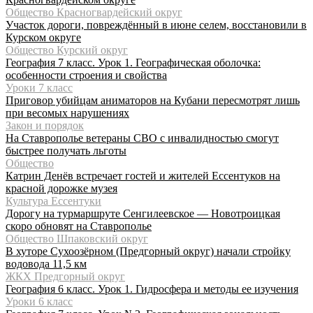
Общество Красногвардейский округ
Участок дороги, повреждённый в июне селем, восстановили в
Курском округе
Общество Курский округ
География 7 класс. Урок 1. Географическая оболочка:
особенности строения и свойства
Уроки 7 класс
Приговор убийцам аниматоров на Кубани пересмотрят лишь
при весомых нарушениях
Закон и порядок
На Ставрополье ветераны СВО с инвалидностью смогут
быстрее получать льготы
Общество
Катрин Денёв встречает гостей и жителей Ессентуков на
красной дорожке музея
Культура Ессентуки
Дорогу на турмаршруте Сенгилеевское — Новотроицкая
скоро обновят на Ставрополье
Общество Шпаковский округ
В хуторе Сухоозёрном (Предгорный округ) начали стройку
водовода 11,5 км
ЖКХ Предгорный округ
География 6 класс. Урок 1. Гидросфера и методы ее изучения
Уроки 6 класс