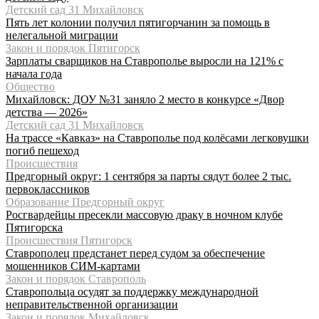
Детский сад 31 Михайловск
Пять лет колонии получил пятигорчанин за помощь в
нелегальной миграции
Закон и порядок Пятигорск
Зарплаты сварщиков на Ставрополье выросли на 121% с
начала года
Общество
Михайловск: ДОУ №31 заняло 2 место в конкурсе «Двор
детства — 2026»
Детский сад 31 Михайловск
На трассе «Кавказ» на Ставрополье под колёсами легковушки
погиб пешеход
Происшествия
Предгорный округ: 1 сентября за парты сядут более 2 тыс.
первоклассников
Образование Предгорный округ
Росгвардейцы пресекли массовую драку в ночном клубе
Пятигорска
Происшествия Пятигорск
Ставрополец предстанет перед судом за обеспечение
мошенников СИМ-картами
Закон и порядок Ставрополь
Ставропольца осудят за поддержку международной
неправительственной организации
Закон и порядок Михайловск