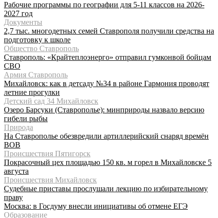
Рабочие программы по географии для 5-11 классов на 2026-
2027 год
Документы
2,7 тыс. многодетных семей Ставрополя получили средства на
подготовку к школе
Общество Ставрополь
Ставрополь: «Крайтеплоэнерго» отправил гумконвой бойцам
СВО
Армия Ставрополь
Михайловск: как в детсаду №34 в районе Гармония проводят
летние прогулки
Детский сад 34 Михайловск
Озеро Барсуки (Ставрополье): минприроды назвало версию
гибели рыбы
Природа
На Ставрополье обезвредили артиллерийский снаряд времён
ВОВ
Происшествия Пятигорск
Покрасочный цех площадью 150 кв. м горел в Михайловске 5
августа
Происшествия Михайловск
Судебные приставы прослушали лекцию по избирательному
праву
Москва: в Госдуму внесли инициативы об отмене ЕГЭ
Образование