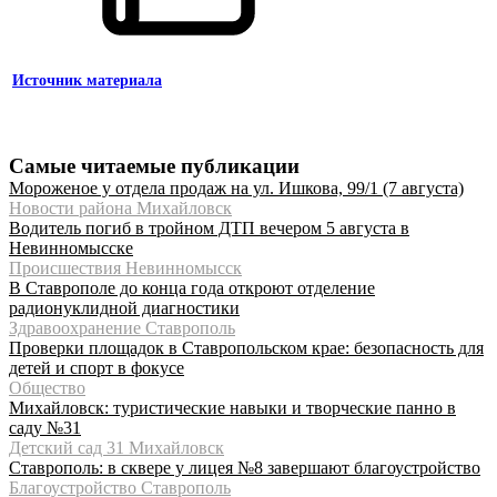
Источник материала
Самые читаемые публикации
Мороженое у отдела продаж на ул. Ишкова, 99/1 (7 августа)
Новости района Михайловск
Водитель погиб в тройном ДТП вечером 5 августа в
Невинномысске
Происшествия Невинномысск
В Ставрополе до конца года откроют отделение
радионуклидной диагностики
Здравоохранение Ставрополь
Проверки площадок в Ставропольском крае: безопасность для
детей и спорт в фокусе
Общество
Михайловск: туристические навыки и творческие панно в
саду №31
Детский сад 31 Михайловск
Ставрополь: в сквере у лицея №8 завершают благоустройство
Благоустройство Ставрополь