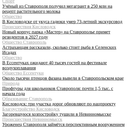
Спорт
Учёный из Ставрополя получил мегагрант в 250 млн на
рецепт растительного молока
Общество
В Кисловодске от укуса гадюки умер 73-летний экскурсовод
Происшествия Кисловодск
Новый корпус парка «Мастер» на Ставрополье примет
резидентов в 2027 году
Общество Ставрополь
Астраханцам рассказали, сколько стоит рыба в Селенских
Исадах
Общество
В Ессентуках ожидают 40 тысяч гостей на фестивале
воздухоплавания
Общество Ессентуки
Около тысячи птенцов фазана вывели в Ставропольском крае
Природа
Профтуры для школьников Ставрополя: почти 1,5 тыс. с
начала года
Образование Ставрополь
Кисловодск: три участка дорог обновляют по нацпроекту
Благоустройство Кисловодск
Загоревшуюся хозпостройку тушили в Невинномысске
Происшествия Невинномысск
Уроженец Ставрополя займётся перспективным вооружением