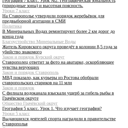
География 7 класс. Урок №2. Географическая зональность
(природные зоны) и высотная поясность.
Уроки 7 класс
На Ставрополье утвердили порядок жеребьёвок для
предвыборной агитации в СМИ
Политика
В Минеральных Водах ремонтируют более 2 км дорог до
конца года
Благоустройство Минеральные Воды
Житель Кировского округа проведёт в колонии 8,5 года за
убийство знакомого
Закон и порядок Курский округ
Ставрополец ответит за фото на аватарке, оскорбляющее
чувства верующих
Закон и порядок Ставрополь
МВД показало, как курьеры из Ростова обобрали
ставропольских стариков на 11 млн
Закон и порядок
С филиала водоканала взыскали ущерб за гибель рыбы в
Грачёвском округе
Общество Грачёвский округ
География 5 класс. Урок 1. Что изучает география?
Уроки 5 класс
Выдающихся деятелей спорта наградили в правительстве
Ставрополья