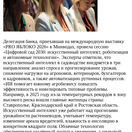
Делегация банка, приехавшая на международную выставку
«PRO ЯБЛОКО 2026» в Минводах, провела сессию
«Цифровой сад 2030: искусственный интеллект, роботизация
и автономные технологии». Эксперты отметили, что
искусственный интеллект в садоводстве внедряется в три
направления: анализ спроса и прогнозирование урожая,
снижение нагрузки на агрономов, ветеринаров, бухгалтеров
и кадровиков, а также автоматизацию рутинных процессов.
«ИИ помогает южному агробизнесу повысить
эффективность и нивелировать типовые проблемы.
Например, в 2025 году из-за температурных рекордов в зону
высокого риска вошли главные житницы страны:
Ставрополье, Краснодарский край и Ростовская область.
Искусственный интеллект уже работает над прогнозами
урожайности растениеводов, учитывает температуру,
изменение ареала вредителей, влажность и инсоляцию в
конкретном квадрате поля. Облачные технологии
обеспечивают удалённый доступ к сведениям, а закрытый