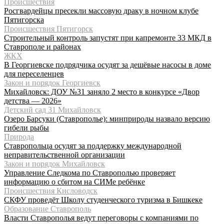
Происшествия
Росгвардейцы пресекли массовую драку в ночном клубе
Пятигорска
Происшествия Пятигорск
Строительный контроль запустят при капремонте 33 МКД в
Ставрополе и районах
ЖКХ
В Георгиевске подрядчика осудят за дешёвые насосы в доме
для переселенцев
Закон и порядок Георгиевск
Михайловск: ДОУ №31 заняло 2 место в конкурсе «Двор
детства — 2026»
Детский сад 31 Михайловск
Озеро Барсуки (Ставрополье): минприроды назвало версию
гибели рыбы
Природа
Ставропольца осудят за поддержку международной
неправительственной организации
Закон и порядок Михайловск
Управление Следкома по Ставрополью проверяет
информацию о сбитом на СИМе ребёнке
Происшествия Кисловодск
СКФУ проведёт Школу студенческого туризма в Бишкеке
Образование Ставрополь
Власти Ставрополья ведут переговоры с компаниями по