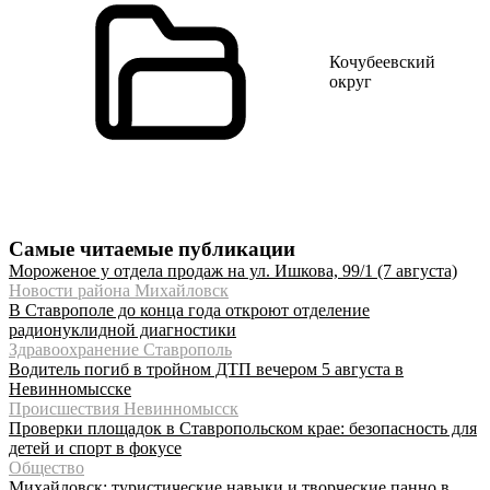
Кочубеевский
округ
Самые читаемые публикации
Мороженое у отдела продаж на ул. Ишкова, 99/1 (7 августа)
Новости района Михайловск
В Ставрополе до конца года откроют отделение
радионуклидной диагностики
Здравоохранение Ставрополь
Водитель погиб в тройном ДТП вечером 5 августа в
Невинномысске
Происшествия Невинномысск
Проверки площадок в Ставропольском крае: безопасность для
детей и спорт в фокусе
Общество
Михайловск: туристические навыки и творческие панно в