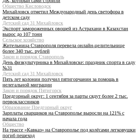
ДК, который сами строили
Общество Кисловодск
Михайловск отметил Международный день светофора в
детском саду
Детский сад 31 Михайловск
Экспорт замороженных овощей из Астрахани в Казахстан
вырос до 107 тонн
Сельское хозяйство
Жительница Ставрополя перевела онлайн-целительнице
более 340 тыс. рублей
Закон и порядок Ставрополь
День физкультурника в Михайловске: праздник спорта в саду
№31
Детский сад 31 Михайловск
Пять лет колонии получил пятигорчанин за помощь в
нелегальной миграции
Закон и порядок Пятигорск
Предгорный округ: 1 сентября за парты сядут более 2 тыс.
первоклассников
Образование Предгорный округ
Зарплаты сварщиков на Ставрополье выросли на 121% с
начала года
Общество
На трассе «Кавказ» на Ставрополье под колёсами легковушки
погиб пешеход