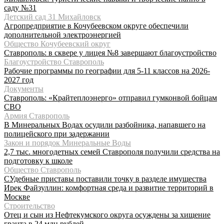
саду №31
Детский сад 31 Михайловск
Агропредприятие в Кочубеевском округе обеспечили
дополнительной электроэнергией
Общество Кочубеевский округ
Ставрополь: в сквере у лицея №8 завершают благоустройство
Благоустройство Ставрополь
Рабочие программы по географии для 5-11 классов на 2026-
2027 год
Документы
Ставрополь: «Крайтеплоэнерго» отправил гумконвой бойцам
СВО
Армия Ставрополь
В Минеральных Водах осудили разбойника, напавшего на
полицейского при задержании
Закон и порядок Минеральные Воды
2,7 тыс. многодетных семей Ставрополя получили средства на
подготовку к школе
Общество Ставрополь
СУдебные приставы поставили точку в разделе имущества
Ирек Файзуллин: комфортная среда и развитие территорий в
Москве
Строительство
Отец и сын из Нефтекумского округа осуждены за хищение
гранта в 24 млн рублей