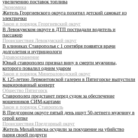
увеличению поставок топлива
Экономика
Житель Георгиевского округа похитил детский самокат из
электрички
Закон и порядок Георгиевский округ
В Левокумском округе в ДТП пострадали водитель и
пассажир
Происшествия Левокумский округ
В клиниках Ставрополья с 1 сентября появятся врачи
долголетия и нутрициологи
Здравоохранение
Юный ставрополец признал вину в смерти мужчины,
которого повалил одним ударом
Закон и порядок Минераловодский округ
К 125-летию Лермонтовской галереи в Пятигорске выпустили
маркированный конверт
Общество Пятигорск
Ставрополец предстанет перед судом за обеспечение
мошенников СИМ-картами
Закон и порядок Ставрополь
В Предгорном округе пятый день ищут 50-летнего мужчину в
серой кепке
Происшествия Предгорный округ
Житель Михайловска осудили за покушение на убийство
парня своей подруги