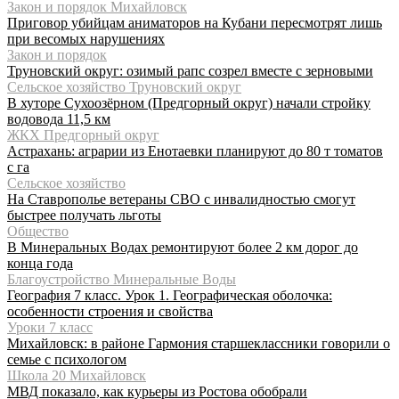
Закон и порядок Михайловск
Приговор убийцам аниматоров на Кубани пересмотрят лишь
при весомых нарушениях
Закон и порядок
Труновский округ: озимый рапс созрел вместе с зерновыми
Сельское хозяйство Труновский округ
В хуторе Сухоозёрном (Предгорный округ) начали стройку
водовода 11,5 км
ЖКХ Предгорный округ
Астрахань: аграрии из Енотаевки планируют до 80 т томатов
с га
Сельское хозяйство
На Ставрополье ветераны СВО с инвалидностью смогут
быстрее получать льготы
Общество
В Минеральных Водах ремонтируют более 2 км дорог до
конца года
Благоустройство Минеральные Воды
География 7 класс. Урок 1. Географическая оболочка:
особенности строения и свойства
Уроки 7 класс
Михайловск: в районе Гармония старшеклассники говорили о
семье с психологом
Школа 20 Михайловск
МВД показало, как курьеры из Ростова обобрали