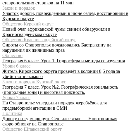
ставропольских стариков на 11 млн
Закон и порядок
Участок дороги, повреждённый в июне селем, восстановили в
Курском округе
Общество Курский округ
Новый очаг африканской чумы свиней обнаружили в
Красногвардейском округе
Общество Красногвардейский округ
Сироты со Ставрополья пожаловались Бастрыкину на
нарушения их жилищных прав
Общество
География 6 класс. Урок 1. Гидросфера и методы ее изучения
Уроки 6 класс
Житель Кировского округа проведёт в колонии 8,5 года за
убийство знакомого
Закон и порядок Курский округ
География 7 класс. Урок №2. Географическая зональность
(природные зоны) и высотная поясность.
Уроки 7 класс
На Ставрополье утвердили порядок жеребьёвок для
предвыборной агитации в СМИ
Политика
Дорогу на турмаршруте Сенгилеевское — Новотроицкая
скоро обновят на Ставрополье
Общество Шпаковский округ