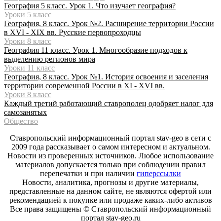
География 5 класс. Урок 1. Что изучает география?
Уроки 5 класс
География, 8 класс. Урок №2. Расширение территории России
в XVI - XIX вв. Русские первопроходцы
Уроки 8 класс
География 11 класс. Урок 1. Многообразие подходов к
выделению регионов мира
Уроки 11 класс
География, 8 класс. Урок №1. История освоения и заселения
территории современной России в XI - XVI вв.
Уроки 8 класс
Каждый третий работающий ставрополец одобряет налог для
самозанятых
Общество
Ставропольский информационный портал stav-geo в сети с
2009 года рассказывает о самом интересном и актуальном.
Новости из проверенных источников. Любое использование
материалов допускается только при соблюдении правил
перепечатки и при наличии
гиперссылки
Новости, аналитика, прогнозы и другие материалы,
представленные на данном сайте, не являются офертой или
рекомендацией к покупке или продаже каких-либо активов
Все права защищены © Ставропольский информационный
портал stav-geo.ru