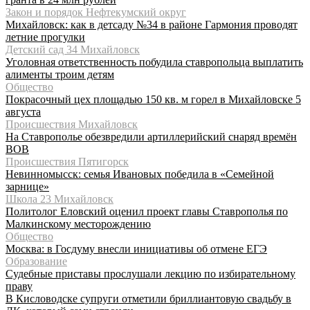
Закон и порядок Нефтекумский округ
Михайловск: как в детсаду №34 в районе Гармония проводят
летние прогулки
Детский сад 34 Михайловск
Уголовная ответственность побудила ставропольца выплатить
алименты троим детям
Общество
Покрасочный цех площадью 150 кв. м горел в Михайловске 5
августа
Происшествия Михайловск
На Ставрополье обезвредили артиллерийский снаряд времён
ВОВ
Происшествия Пятигорск
Невинномысск: семья Ивановых победила в «Семейной
зарнице»
Школа 23 Михайловск
Политолог Еловский оценил проект главы Ставрополья по
Малкинскому месторождению
Общество
Москва: в Госдуму внесли инициативы об отмене ЕГЭ
Образование
Судебные приставы прослушали лекцию по избирательному
праву
В Кисловодске супруги отметили бриллиантовую свадьбу в