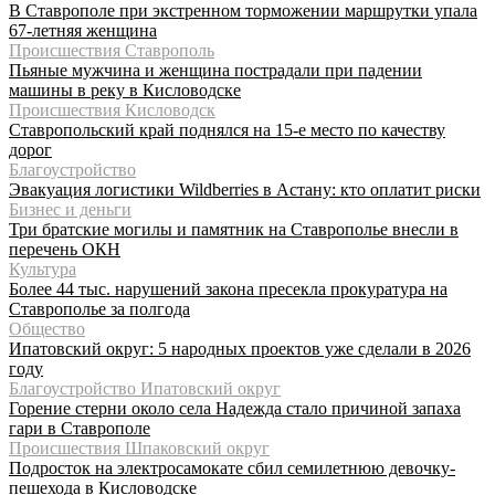
В Ставрополе при экстренном торможении маршрутки упала
67-летняя женщина
Происшествия Ставрополь
Пьяные мужчина и женщина пострадали при падении
машины в реку в Кисловодске
Происшествия Кисловодск
Ставропольский край поднялся на 15-е место по качеству
дорог
Благоустройство
Эвакуация логистики Wildberries в Астану: кто оплатит риски
Бизнес и деньги
Три братские могилы и памятник на Ставрополье внесли в
перечень ОКН
Культура
Более 44 тыс. нарушений закона пресекла прокуратура на
Ставрополье за полгода
Общество
Ипатовский округ: 5 народных проектов уже сделали в 2026
году
Благоустройство Ипатовский округ
Горение стерни около села Надежда стало причиной запаха
гари в Ставрополе
Происшествия Шпаковский округ
Подросток на электросамокате сбил семилетнюю девочку-
пешехода в Кисловодске