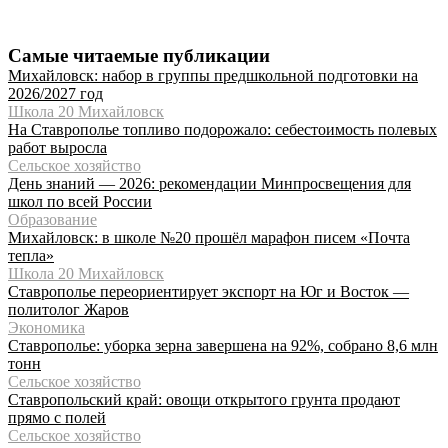
Самые читаемые публикации
Михайловск: набор в группы предшкольной подготовки на
2026/2027 год
Школа 20 Михайловск
На Ставрополье топливо подорожало: себестоимость полевых
работ выросла
Сельское хозяйство
День знаний — 2026: рекомендации Минпросвещения для
школ по всей России
Образование
Михайловск: в школе №20 прошёл марафон писем «Почта
тепла»
Школа 20 Михайловск
Ставрополье переориентирует экспорт на Юг и Восток —
политолог Жаров
Экономика
Ставрополье: уборка зерна завершена на 92%, собрано 8,6 млн
тонн
Сельское хозяйство
Ставропольский край: овощи открытого грунта продают
прямо с полей
Сельское хозяйство