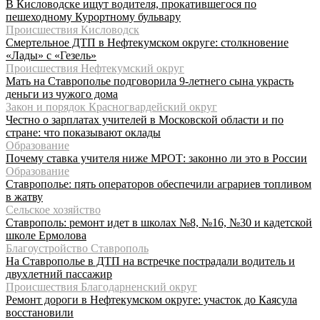
В Кисловодске ищут водителя, прокатившегося по
пешеходному Курортному бульвару
Происшествия Кисловодск
Смертельное ДТП в Нефтекумском округе: столкновение
«Лады» с «Гезель»
Происшествия Нефтекумский округ
Мать на Ставрополье подговорила 9-летнего сына украсть
деньги из чужого дома
Закон и порядок Красногвардейский округ
Честно о зарплатах учителей в Московской области и по
стране: что показывают оклады
Образование
Почему ставка учителя ниже МРОТ: законно ли это в России
Образование
Ставрополье: пять операторов обеспечили аграриев топливом
в жатву
Сельское хозяйство
Ставрополь: ремонт идет в школах №8, №16, №30 и кадетской
школе Ермолова
Благоустройство Ставрополь
На Ставрополье в ДТП на встречке пострадали водитель и
двухлетний пассажир
Происшествия Благодарненский округ
Ремонт дороги в Нефтекумском округе: участок до Каясула
восстановили