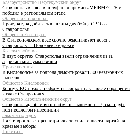
Благоустройство Нефтекумский округ
Ставрополь вышел в полуфинал премии #МЫВМЕСТЕ и
победил в региональном этапе
Общество Ставрополь
Прокуратура добилась выплаты для бойца СВО со
Ставрополья
Общество Ессентуки
В Ставропольском крае срочно ремонтируют дорогу
Ставрополь — Новоалександровск
Благоустройство
В двух округах Ставрополья ввели ограничения из-за
африканской чумы свиней
Происшествия
В Кисловодске за полгода демонтировали 300 незаконных
вывесок
Общество Кисловодск
Бойцу СВО помогли оформить соцконтракт после обращения
к главе Ставрополья
Общество Изобильненский округ
Ставропольца обвиняют в обмане знакомой на 7,5 млн руб.
под предлогом инвестиций
Закон и порядок
На Ставрополье зарегистрировали списки шести партий на
краевые выборы
Политика