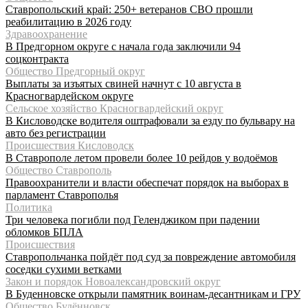
Ставропольский край: 250+ ветеранов СВО прошли
реабилитацию в 2026 году
Здравоохранение
В Предгорном округе с начала года заключили 94
соцконтракта
Общество Предгорный округ
Выплаты за изъятых свиней начнут с 10 августа в
Красногвардейском округе
Сельское хозяйство Красногвардейский округ
В Кисловодске водителя оштрафовали за езду по бульвару на
авто без регистрации
Происшествия Кисловодск
В Ставрополе летом провели более 10 рейдов у водоёмов
Общество Ставрополь
Правоохранители и власти обеспечат порядок на выборах в
парламент Ставрополья
Политика
Три человека погибли под Геленджиком при падении
обломков БПЛА
Происшествия
Ставропольчанка пойдёт под суд за повреждение автомобиля
соседки сухими ветками
Закон и порядок Новоалександровский округ
В Буденновске открыли памятник воинам-десантникам и ГРУ
Общество Будённовск