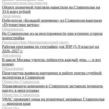
Происшествия Кисловодск
Оборот розничной торговли нарастили на Ставрополье на
33,6 млрд рублей
Экономика
Победители «Большой перемены» из Ставрополя выиграли
«Путешествие мечты»
Образование
На Ставрополье из-за неосторожности при курении сгорела
хозпостройка
Происшествия Минераловодский округ
Рабочая программа по географии для ЗПР (5–9 классы) на
2026–2027 г.
Документы
В школе Москвы учитель: нейросети каждый день — и вот
почему
Образование
Прокуратура выявила нарушение в работе центра судебной
экспертизы в Ставрополе
Общество Ставрополь
Управляющую компанию в Ставрополе заставили починить
пандус в многоэтажке
Общество Ставрополь
УФАС проверяет цены на розничных заправках Ставрополья
— минпром края
Общество