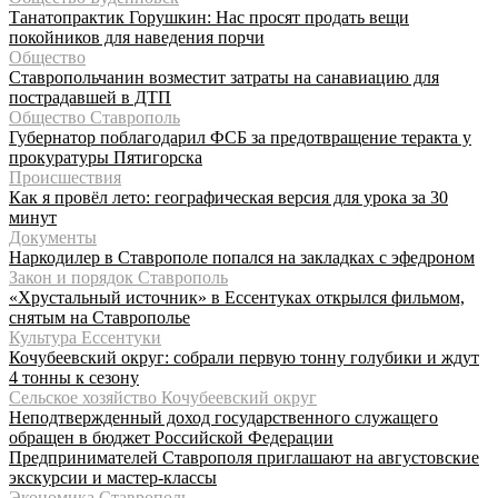
Танатопрактик Горушкин: Нас просят продать вещи
покойников для наведения порчи
Общество
Ставропольчанин возместит затраты на санавиацию для
пострадавшей в ДТП
Общество Ставрополь
Губернатор поблагодарил ФСБ за предотвращение теракта у
прокуратуры Пятигорска
Происшествия
Как я провёл лето: географическая версия для урока за 30
минут
Документы
Наркодилер в Ставрополе попался на закладках с эфедроном
Закон и порядок Ставрополь
«Хрустальный источник» в Ессентуках открылся фильмом,
снятым на Ставрополье
Культура Ессентуки
Кочубеевский округ: собрали первую тонну голубики и ждут
4 тонны к сезону
Сельское хозяйство Кочубеевский округ
Неподтвержденный доход государственного служащего
обращен в бюджет Российской Федерации
Предпринимателей Ставрополя приглашают на августовские
экскурсии и мастер-классы
Экономика Ставрополь