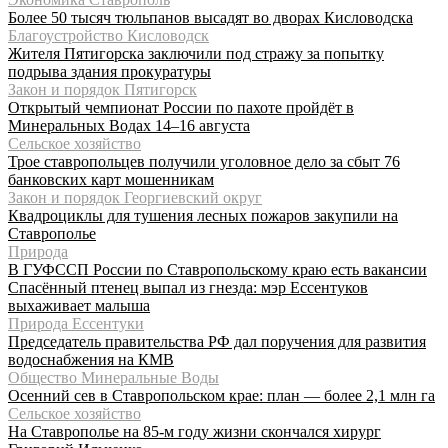
Более 50 тысяч тюльпанов высадят во дворах Кисловодска
Благоустройство Кисловодск
Жителя Пятигорска заключили под стражу за попытку
подрыва здания прокуратуры
Закон и порядок Пятигорск
Открытый чемпионат России по пахоте пройдёт в
Минеральных Водах 14–16 августа
Сельское хозяйство
Трое ставропольцев получили уголовное дело за сбыт 76
банковских карт мошенникам
Закон и порядок Георгиевский округ
Квадроциклы для тушения лесных пожаров закупили на
Ставрополье
Природа
В ГУФССП России по Ставропольскому краю есть вакансии
Спасённый птенец выпал из гнезда: мэр Ессентуков
выхаживает малыша
Природа Ессентуки
Председатель правительства РФ дал поручения для развития
водоснабжения на КМВ
Общество Минеральные Воды
Осенний сев в Ставропольском крае: план — более 2,1 млн га
Сельское хозяйство
На Ставрополье на 85-м году жизни скончался хирург