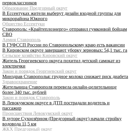
первоклассников
Образование Предгорный округ
В Ессентуках жители выберут дизайн входной группы для
микрорайона Южного
Общество Ессентуки
Ставрополь: «Крайтеплоэнерго» отправил гумконвой бойцам
СВО
Армия Ставрополь
В ГУФССП России по Ставропольскому краю есть вакансии
В Кировском округе завершают уборку зерновых: 54,1 тыс. га
Сельское хозяйство Кировский округ
Житель Георгиевского округа похитил детский самокат из
электрички
Закон и порядок Георгиевский округ
Минздрав Ставрополья: грудное молоко снижает риск диабета
Здравоохранение
Жительница Ставрополя перевела онлайн-целительнице
более 340 тыс. рублей
Закон и порядок Ставрополь
В Левокумском округе в ДТП пострадали водитель и
пассажир
Происшествия Левокумский округ
В хуторе Сухоозёрном (Предгорный округ) начали стройку
водовода 11,5 км
ЖКХ Предгорный округ