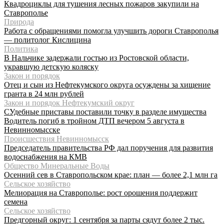
Квадроциклы для тушения лесных пожаров закупили на
Ставрополье
Природа
Работа с обращениями помогла улучшить дороги Ставрополья
— политолог Кислицина
Политика
В Нальчике задержали гостью из Ростовской области,
укравшую детскую коляску
Закон и порядок
Отец и сын из Нефтекумского округа осуждены за хищение
гранта в 24 млн рублей
Закон и порядок Нефтекумский округ
СУдебные приставы поставили точку в разделе имущества
Водитель погиб в тройном ДТП вечером 5 августа в
Невинномысске
Происшествия Невинномысск
Председатель правительства РФ дал поручения для развития
водоснабжения на КМВ
Общество Минеральные Воды
Осенний сев в Ставропольском крае: план — более 2,1 млн га
Сельское хозяйство
Мелиорация на Ставрополье: рост орошения поддержит
семена
Сельское хозяйство
Предгорный округ: 1 сентября за парты сядут более 2 тыс.