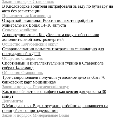
Закон и порядок Ставрополь
В Кисловодске водителя оштрафовали за езду по бульвару на
авто без регистрации
Происшествия Кисловодск
Открытый чемпионат России по пахоте пройдёт в
Минеральных Водах 14–16 августа
Сельское хозяйство
Агропредприятие в Кочубеевском округе обеспечили
дополнительной электроэнергией
Общество Кочубеевский округ
Ставропольчанин возместит затраты на санавиацию для
пострадавшей в ДТП
Общество Ставрополь
Спортивный и интеллектуальный турнир в Ставрополе
собрал 14 команд
Общество Ставрополь
Трое ставропольцев получили уголовное дело за сбыт 76
банковских карт мошенникам
Закон и порядок Георгиевский округ
Как я провёл лето: географическая версия для урока за 30
минут
Документы
В Минеральных Водах осудили разбойника, напавшего на
полицейского при задержании
Закон и порядок Минеральные Воды