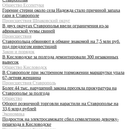
Общество Ессентуки
Горение стерни около села Надежда стало причиной запаха
гари в Ставрополе
Происшествия Шпаковский округ
В двух округах Ставрополья ввели ограничения из-за
африканской чумы свиней
Происшествия
Ставропольца обвиняют в обмане знакомой на 7,5 млн руб.
под предлогом инвестиций
Закон и порядок
В Кисловодске за полгода демонтировали 300 незаконных
вывесок
Общество Кисловодск
В Ставрополе при экстренном торможении маршрутки упала
67-летняя женщина
Происшествия Ставрополь
Более 44 тыс. нарушений закона пресекла прокуратура на
Ставрополье за полгода
Общество
Оборот розничной торговли нарастили на Ставрополье на
33,6 млрд рублей
Экономика
Подросток на электросамокате сбил семилетнюю девочку-
пешехода в Кисловодске