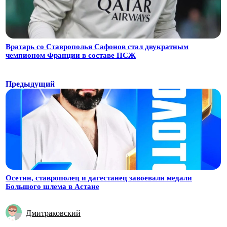
Вратарь со Ставрополья Сафонов стал двукратным
чемпионом Франции в составе ПСЖ
Предыдущий
Осетин, ставрополец и дагестанец завоевали медали
Большого шлема в Астане
Дмитраковский