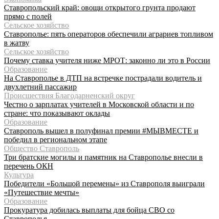
Ставропольский край: овощи открытого грунта продают
прямо с полей
Сельское хозяйство
Ставрополье: пять операторов обеспечили аграриев топливом
в жатву
Сельское хозяйство
Почему ставка учителя ниже МРОТ: законно ли это в России
Образование
На Ставрополье в ДТП на встречке пострадали водитель и
двухлетний пассажир
Происшествия Благодарненский округ
Честно о зарплатах учителей в Московской области и по
стране: что показывают оклады
Образование
Ставрополь вышел в полуфинал премии #МЫВМЕСТЕ и
победил в региональном этапе
Общество Ставрополь
Три братские могилы и памятник на Ставрополье внесли в
перечень ОКН
Культура
Победители «Большой перемены» из Ставрополя выиграли
«Путешествие мечты»
Образование
Прокуратура добилась выплаты для бойца СВО со
Ставрополья