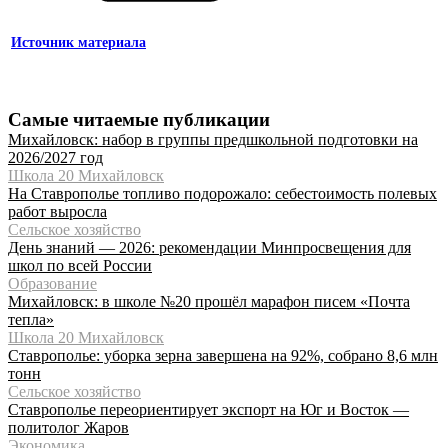
Источник материала
Самые читаемые публикации
Михайловск: набор в группы предшкольной подготовки на
2026/2027 год
Школа 20 Михайловск
На Ставрополье топливо подорожало: себестоимость полевых
работ выросла
Сельское хозяйство
День знаний — 2026: рекомендации Минпросвещения для
школ по всей России
Образование
Михайловск: в школе №20 прошёл марафон писем «Почта
тепла»
Школа 20 Михайловск
Ставрополье: уборка зерна завершена на 92%, собрано 8,6 млн
тонн
Сельское хозяйство
Ставрополье переориентирует экспорт на Юг и Восток —
политолог Жаров
Экономика