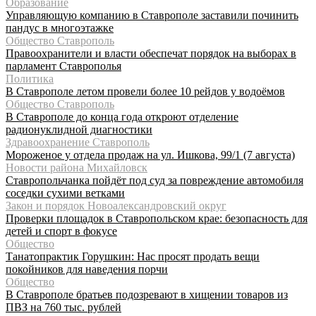
Образование
Управляющую компанию в Ставрополе заставили починить
пандус в многоэтажке
Общество Ставрополь
Правоохранители и власти обеспечат порядок на выборах в
парламент Ставрополья
Политика
В Ставрополе летом провели более 10 рейдов у водоёмов
Общество Ставрополь
В Ставрополе до конца года откроют отделение
радионуклидной диагностики
Здравоохранение Ставрополь
Мороженое у отдела продаж на ул. Ишкова, 99/1 (7 августа)
Новости района Михайловск
Ставропольчанка пойдёт под суд за повреждение автомобиля
соседки сухими ветками
Закон и порядок Новоалександровский округ
Проверки площадок в Ставропольском крае: безопасность для
детей и спорт в фокусе
Общество
Танатопрактик Горушкин: Нас просят продать вещи
покойников для наведения порчи
Общество
В Ставрополе братьев подозревают в хищении товаров из
ПВЗ на 760 тыс. рублей