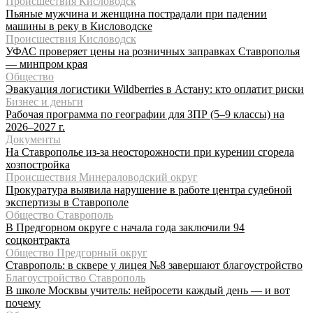
Происшествия Кисловодск
Пьяные мужчина и женщина пострадали при падении
машины в реку в Кисловодске
Происшествия Кисловодск
УФАС проверяет цены на розничных заправках Ставрополья
— минпром края
Общество
Эвакуация логистики Wildberries в Астану: кто оплатит риски
Бизнес и деньги
Рабочая программа по географии для ЗПР (5–9 классы) на
2026–2027 г.
Документы
На Ставрополье из-за неосторожности при курении сгорела
хозпостройка
Происшествия Минераловодский округ
Прокуратура выявила нарушение в работе центра судебной
экспертизы в Ставрополе
Общество Ставрополь
В Предгорном округе с начала года заключили 94
соцконтракта
Общество Предгорный округ
Ставрополь: в сквере у лицея №8 завершают благоустройство
Благоустройство Ставрополь
В школе Москвы учитель: нейросети каждый день — и вот
почему