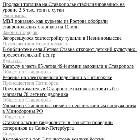
Продажи топлива на Ставрополье стабилизировались на
уровне 2,5 тыс. тонн в сутки
Экономика
МВД показало, как курьеры из Ростова обобрали
ставропольских стариков на 11 млн
Закон и порядок
Загоревшуюся хозпостройку тушили в Невинномысске
Происшествия Невинномысск
В библиотеке села Летняя Ставка откроют детский культурно-
просветительский центр
Культура
Капсулу в честь 85-летия 49-й армии заложили в Ставрополе
Общество Ставрополь
Ребёнка на электровелосипеде сбили в Пятигорске
Происшествия Пятигорск
Предприниматель в Ставрополе пытался оставить без
зарплаты 78-летнего дворника
Общество Ставрополь
Уроженец Ставрополя займётся перспективным вооружением
в Минобороны РФ
Общество
Ставропольские гандболисты в Тольятти победили
соперников из Санкт-Петербурга
Спорт
Кисловодск в топ-3 по чистому воздуху России