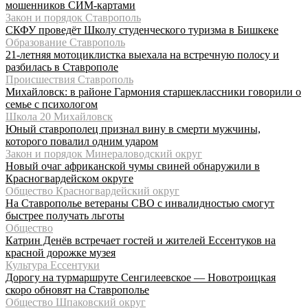
мошенников СИМ-картами
Закон и порядок Ставрополь
СКФУ проведёт Школу студенческого туризма в Бишкеке
Образование Ставрополь
21-летняя мотоциклистка выехала на встречную полосу и
разбилась в Ставрополе
Происшествия Ставрополь
Михайловск: в районе Гармония старшеклассники говорили о
семье с психологом
Школа 20 Михайловск
Юный ставрополец признал вину в смерти мужчины,
которого повалил одним ударом
Закон и порядок Минераловодский округ
Новый очаг африканской чумы свиней обнаружили в
Красногвардейском округе
Общество Красногвардейский округ
На Ставрополье ветераны СВО с инвалидностью смогут
быстрее получать льготы
Общество
Катрин Денёв встречает гостей и жителей Ессентуков на
красной дорожке музея
Культура Ессентуки
Дорогу на турмаршруте Сенгилеевское — Новотроицкая
скоро обновят на Ставрополье
Общество Шпаковский округ