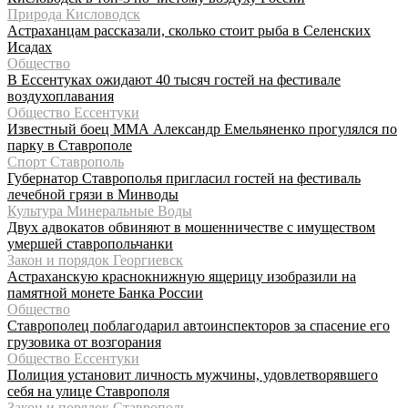
Природа Кисловодск
Астраханцам рассказали, сколько стоит рыба в Селенских
Исадах
Общество
В Ессентуках ожидают 40 тысяч гостей на фестивале
воздухоплавания
Общество Ессентуки
Известный боец ММА Александр Емельяненко прогулялся по
парку в Ставрополе
Спорт Ставрополь
Губернатор Ставрополья пригласил гостей на фестиваль
лечебной грязи в Минводы
Культура Минеральные Воды
Двух адвокатов обвиняют в мошенничестве с имуществом
умершей ставропольчанки
Закон и порядок Георгиевск
Астраханскую краснокнижную ящерицу изобразили на
памятной монете Банка России
Общество
Ставрополец поблагодарил автоинспекторов за спасение его
грузовика от возгорания
Общество Ессентуки
Полиция установит личность мужчины, удовлетворявшего
себя на улице Ставрополя
Закон и порядок Ставрополь