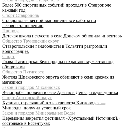
Более 500 спортивных событий проходят в Ставрополе
каждый год
Спорт Ставрополь
Ставрополье: весной выполнены все работы по
лесовосстановлению
Природа
Детская школа искусств в селе Донском обновила инвентарь
Общество Труновский округ
Ставропольские гандболисты в Тольятти разгромили
волгоградцев
Спорт
Глава Пятигорска: Белгородцы сохраняют мужество под
обстрелами
Общество Пятигорск
Жителя Шпаковского округа обвиняют в семи кражах из
магазинов
Закон и порядок Михайловск
Велопробег провели в селе Арзгир в День физкультурника
Спорт Арзгирский округ
Хулиган, стрелявший в электропоезд Кисловодск —
Минводы, получил условный срок
Закон и порядок Минеральные Воды
Церемония закрытия фестиваля «Хрустальный ИсточникЪ»
состоялась в Ессентуках