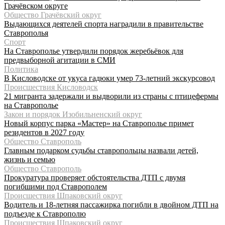
Грачёвском округе
Общество Грачёвский округ
Выдающихся деятелей спорта наградили в правительстве
Ставрополья
Спорт
На Ставрополье утвердили порядок жеребьёвок для
предвыборной агитации в СМИ
Политика
В Кисловодске от укуса гадюки умер 73-летний экскурсовод
Происшествия Кисловодск
21 мигранта задержали и выдворили из страны с птицефермы
на Ставрополье
Закон и порядок Изобильненский округ
Новый корпус парка «Мастер» на Ставрополье примет
резидентов в 2027 году
Общество Ставрополь
Главным подарком судьбы ставропольцы назвали детей,
жизнь и семью
Общество Ставрополь
Прокуратура проверяет обстоятельства ДТП с двумя
погибшими под Ставрополем
Происшествия Шпаковский округ
Водитель и 18-летняя пассажирка погибли в двойном ДТП на
подъезде к Ставрополю
Происшествия Шпаковский округ