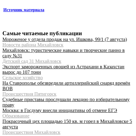
Источник материала
Самые читаемые публикации
Мороженое у отдела продаж на ул. Ишкова, 99/1 (7 августа)
Новости района Михайловск
Михайловск: туристические навыки и творческие панно в
саду №31
Детский сад 31 Михайловск
Экспорт замороженных овощей из Астрахани в Казахстан
вырос до 107 тонн
Сельское хозяйство
На Ставрополье обезвредили артиллерийский снаряд времён
ВОВ
Происшествия Пятигорск
Судебные приставы прослушали лекцию по избирательному
праву
Москва: в Госдуму внесли инициативы об отмене ЕГЭ
Образование
Покрасочный цех площадью 150 кв. м горел в Михайловске 5
августа
Происшествия Михайловск