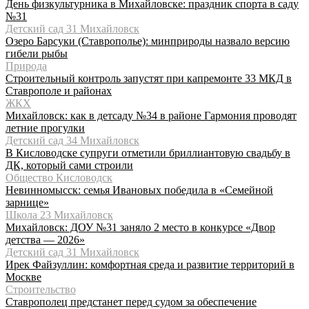
День физкультурника в Михайловске: праздник спорта в саду
№31
Детский сад 31 Михайловск
Озеро Барсуки (Ставрополье): минприроды назвало версию
гибели рыбы
Природа
Строительный контроль запустят при капремонте 33 МКД в
Ставрополе и районах
ЖКХ
Михайловск: как в детсаду №34 в районе Гармония проводят
летние прогулки
Детский сад 34 Михайловск
В Кисловодске супруги отметили бриллиантовую свадьбу в
ДК, который сами строили
Общество Кисловодск
Невинномысск: семья Ивановых победила в «Семейной
зарнице»
Школа 23 Михайловск
Михайловск: ДОУ №31 заняло 2 место в конкурсе «Двор
детства — 2026»
Детский сад 31 Михайловск
Ирек Файзуллин: комфортная среда и развитие территорий в
Москве
Строительство
Ставрополец предстанет перед судом за обеспечение