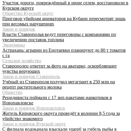
Участок дороги, повреждённый в июне селем, восстановили в
Курском округе
Общество Курский округ
Приговор убийцам аниматоров на Кубани пересмотрят лишь
при весомых нарушениях
Закон и порядок
Власти Ставрополья ведут переговоры с компаниями по
увеличению поставок топлива
Экономика
Астрахань: аграрии из Енотаевки планируют до 80 т томатов
с га
Сельское хозяйство
Ставрополец ответит за фото на аватарке, оскорбляющее
чувства верующих
Закон и порядок Ставрополь
Учёный из Ставрополя получил мегагрант в 250 млн на
рецепт растительного молока
Общество
Рецидивиста поймали с 17 зип-пакетами наркотиков в
Новопавловске
Закон и порядок Новопавловск
Житель Кировского округа проведёт в колонии 8,5 года за
убийство знакомого
Закон и порядок Курский округ
С филиала водоканала взыскали ущерб за гибель рыбы в