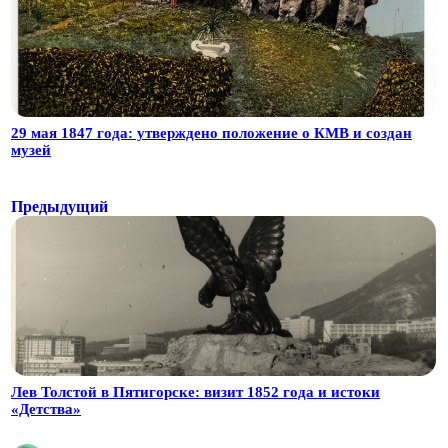
29 мая 1847 года: утверждено положение о КМВ и создан
музей
Предыдущий
Лев Толстой в Пятигорске: визит 1852 года и истоки
«Детства»