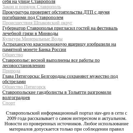
себя на улице Ставрополя
Закон и порядок Ставрополь
Прокуратура проверяет обстоятельства ДТП с двумя
погибшими под Ставрополем
Происшествия Шпаковский округ
Губернатор Ставрополья пригласил гостей на фестиваль
лечебной грязи в Минводы
Культура Минеральные Воды
Астраханскую краснокнижную ящерицу изобразили на
памятной монете Банка России
Общество
Ставрополье: весной выполнены все работы по
лесовосстановлению
Природа
Глава Пятигорска: Белгородцы сохраняют мужество под
обстрелами
Общество Пятигорск
Ставропольские гандболисты в Тольятти разгромили
волгоградцев
Спорт
Ставропольский информационный портал stav-geo в сети с
2009 года рассказывает о самом интересном и актуальном.
Новости из проверенных источников. Любое использование
материалов допускается только при соблюдении правил