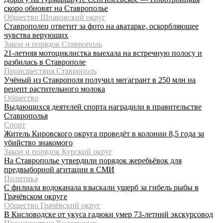
скоро обновят на Ставрополье
Общество Шпаковский округ
Ставрополец ответит за фото на аватарке, оскорбляющее
чувства верующих
Закон и порядок Ставрополь
21-летняя мотоциклистка выехала на встречную полосу и
разбилась в Ставрополе
Происшествия Ставрополь
Учёный из Ставрополя получил мегагрант в 250 млн на
рецепт растительного молока
Общество
Выдающихся деятелей спорта наградили в правительстве
Ставрополья
Спорт
Житель Кировского округа проведёт в колонии 8,5 года за
убийство знакомого
Закон и порядок Курский округ
На Ставрополье утвердили порядок жеребьёвок для
предвыборной агитации в СМИ
Политика
С филиала водоканала взыскали ущерб за гибель рыбы в
Грачёвском округе
Общество Грачёвский округ
В Кисловодске от укуса гадюки умер 73-летний экскурсовод