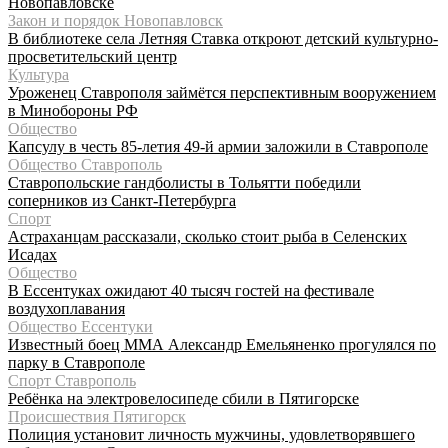
Новопавловске
Закон и порядок Новопавловск
В библиотеке села Летняя Ставка откроют детский культурно-
просветительский центр
Культура
Уроженец Ставрополя займётся перспективным вооружением
в Минобороны РФ
Общество
Капсулу в честь 85-летия 49-й армии заложили в Ставрополе
Общество Ставрополь
Ставропольские гандболисты в Тольятти победили
соперников из Санкт-Петербурга
Спорт
Астраханцам рассказали, сколько стоит рыба в Селенских
Исадах
Общество
В Ессентуках ожидают 40 тысяч гостей на фестивале
воздухоплавания
Общество Ессентуки
Известный боец ММА Александр Емельяненко прогулялся по
парку в Ставрополе
Спорт Ставрополь
Ребёнка на электровелосипеде сбили в Пятигорске
Происшествия Пятигорск
Полиция установит личность мужчины, удовлетворявшего