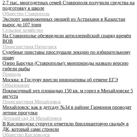
2,7 тыс. многодетных семей Ставрополя получили средства на
подготовку к школе
Общество Ставрополь
Экспорт замороженных овощей из Астрахани в Казахстан
вырос до 107 тонн
Сельское хозяйство
На Ставрополье обезвредили артиллерийский снаряд времён
ВОВ
Происшествия Пятигорск
Судебные приставы прослушали лекцию по избирательному
праву
Озеро Барсуки (Ставрополье): минприроды назвало версию
гибели рыбы
Природа
Москва: в Госдуму внесли инициативы об отмене ЕГЭ
Образование
Покрасочный цех площадью 150 кв. м горел в Михайловске 5
августа
Происшествия Михайловск
Михайловск: как в детсаду №34 в районе Гармония проводят
летние прогулки
Детский сад 34 Михайловск
В Кисловодске супруги отметили бриллиантовую свадьбу в
ДК, который сами строили
Общество Кисловодск