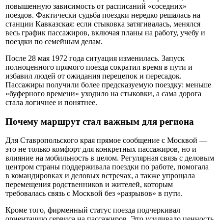
повышенную зависимость от расписаний «соседних»
поездов. Фактически судьба поездки нередко решалась на
станции Кавказская: если стыковка затягивалась, менялся
весь график пассажиров, включая планы на работу, учебу и
поездки по семейным делам.
После 28 мая 1972 года ситуация изменилась. Запуск
полноценного прямого поезда сократил время в пути и
избавил людей от ожидания перецепок и пересадок.
Пассажиры получили более предсказуемую поездку: меньше
«буферного времени» уходило на стыковки, а сама дорога
стала логичнее и понятнее.
Почему маршрут стал важным для региона
Для Ставропольского края прямое сообщение с Москвой —
это не только комфорт для конкретных пассажиров, но и
влияние на мобильность в целом. Регулярная связь с деловым
центром страны поддерживала поездки по работе, помогала
в командировках и деловых встречах, а также упрощала
перемещения родственников и жителей, которым
требовалась связь с Москвой без «разрывов» в пути.
Кроме того, фирменный статус поезда подчеркивал
ориентацию сервиса на пассажиров. Это усиливало ценность