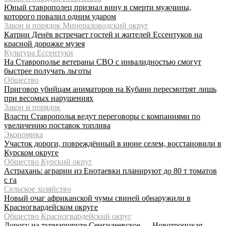
Юный ставрополец признал вину в смерти мужчины,
которого повалил одним ударом
Закон и порядок Минераловодский округ
Катрин Денёв встречает гостей и жителей Ессентуков на
красной дорожке музея
Культура Ессентуки
На Ставрополье ветераны СВО с инвалидностью смогут
быстрее получать льготы
Общество
Приговор убийцам аниматоров на Кубани пересмотрят лишь
при весомых нарушениях
Закон и порядок
Власти Ставрополья ведут переговоры с компаниями по
увеличению поставок топлива
Экономика
Участок дороги, повреждённый в июне селем, восстановили в
Курском округе
Общество Курский округ
Астрахань: аграрии из Енотаевки планируют до 80 т томатов
с га
Сельское хозяйство
Новый очаг африканской чумы свиней обнаружили в
Красногвардейском округе
Общество Красногвардейский округ
Дорогу на турмаршруте Сенгилеевское — Новотроицкая