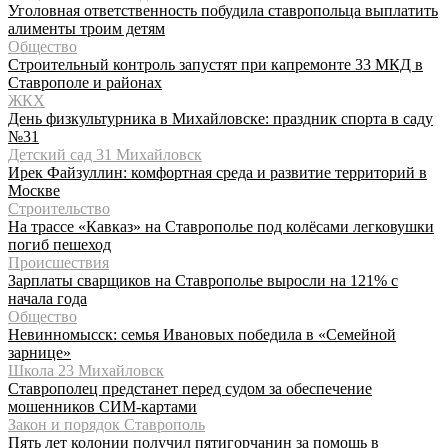
Уголовная ответственность побудила ставропольца выплатить
алименты троим детям
Общество
Строительный контроль запустят при капремонте 33 МКД в
Ставрополе и районах
ЖКХ
День физкультурника в Михайловске: праздник спорта в саду
№31
Детский сад 31 Михайловск
Ирек Файзуллин: комфортная среда и развитие территорий в
Москве
Строительство
На трассе «Кавказ» на Ставрополье под колёсами легковушки
погиб пешеход
Происшествия
Зарплаты сварщиков на Ставрополье выросли на 121% с
начала года
Общество
Невинномысск: семья Ивановых победила в «Семейной
зарнице»
Школа 23 Михайловск
Ставрополец предстанет перед судом за обеспечение
мошенников СИМ-картами
Закон и порядок Ставрополь
Пять лет колонии получил пятигорчанин за помощь в