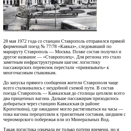
28 мая 1972 года со станции Ставрополь отправился прямой
фирменный поезд № 77/78 «Кавказ», следовавший по
маршруту Ставрополь — Москва. Позже состав получил и
другое название — «Ставрополец». Для региона это стало
заметным инфраструктурным шагом: логистику
пассажирских перевозок перестали «привязывать» к
многочасовым стыковкам.
До запуска прямого сообщения жители Ставрополя чаще
всего сталкивались с неудобной схемой пути. В состав
поезда Ставрополь — Кавказская до столицы цепляли всего
два прицепных вагона. Дальше пассажирам приходилось
добираться через станцию Кавказская (в районе
Кропоткина), где ожидание могло растягиваться на часы —
пока вагоны перецепляли к транзитным составам, шедшим с
черноморского побережья или из Минеральных Вод.
Такая логистика означала не только потери времени, но и