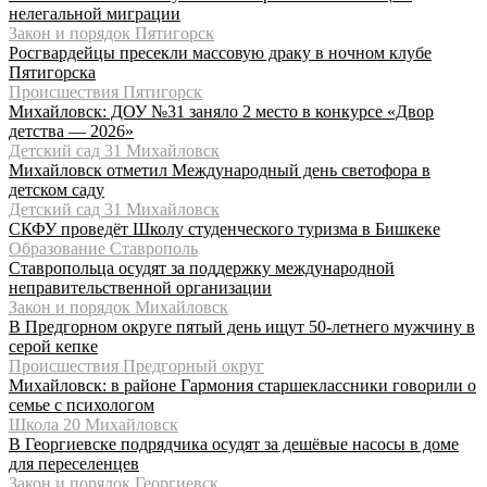
нелегальной миграции
Закон и порядок Пятигорск
Росгвардейцы пресекли массовую драку в ночном клубе
Пятигорска
Происшествия Пятигорск
Михайловск: ДОУ №31 заняло 2 место в конкурсе «Двор
детства — 2026»
Детский сад 31 Михайловск
Михайловск отметил Международный день светофора в
детском саду
Детский сад 31 Михайловск
СКФУ проведёт Школу студенческого туризма в Бишкеке
Образование Ставрополь
Ставропольца осудят за поддержку международной
неправительственной организации
Закон и порядок Михайловск
В Предгорном округе пятый день ищут 50-летнего мужчину в
серой кепке
Происшествия Предгорный округ
Михайловск: в районе Гармония старшеклассники говорили о
семье с психологом
Школа 20 Михайловск
В Георгиевске подрядчика осудят за дешёвые насосы в доме
для переселенцев
Закон и порядок Георгиевск