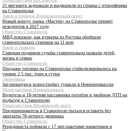
Происшествия Кисловодск
21 мигранта задержали и выдворили из страны с птицефермы
на Ставрополье
Закон и порядок Изобильненский округ
Новый корпус парка «Мастер» на Ставрополье примет
резидентов в 2027 году
Общество Ставрополь
МВД показало, как курьеры из Ростова обобрали
ставропольских стариков на 11 млн
Закон и порядок
Главным подарком судьбы ставропольцы назвали детей,
жизнь и семью
Общество Ставрополь
Продажи топлива на Ставрополье стабилизировались на
уровне 2,5 тыс. тонн в сутки
Экономика
Загоревшуюся хозпостройку тушили в Невинномысске
Происшествия Невинномысск
Водитель и 18-летняя пассажирка погибли в двойном ДТП на
подъезде к Ставрополю
Происшествия Шпаковский округ
Предприниматель в Ставрополе пытался оставить без
зарплаты 78-летнего дворника
Общество Ставрополь
Рецидивиста поймали с 17 зип-пакетами наркотиков в