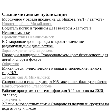
Самые читаемые публикации
Мороженое у отдела продаж на ул. Ишкова, 99/1 (7 августа)
Новости района Михайловск
Водитель погиб в тройном ДТП вечером 5 августа в
Невинномысске
Происшествия Невинномысск
В Ставрополе до конца года откроют отделение
радионуклидной диагностики
Здравоохранение Ставрополь
Проверки площадок в Ставропольском крае: безопасность для
детей и спорт в фокусе
Общество
Михайловск: туристические навыки и творческие панно в
саду №31
Детский сад 31 Михайловск
Ставрополь: в сквере у лицея №8 завершают благоустройство
Благоустройство Ставрополь
Рабочие программы по географии для 5-11 классов на 2026-
2027 год
Документы
2,7 тыс. многодетных семей Ставрополя получили средства на
подготовку к школе