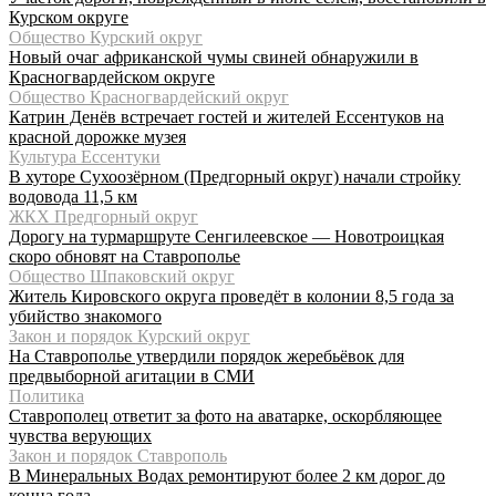
Курском округе
Общество Курский округ
Новый очаг африканской чумы свиней обнаружили в
Красногвардейском округе
Общество Красногвардейский округ
Катрин Денёв встречает гостей и жителей Ессентуков на
красной дорожке музея
Культура Ессентуки
В хуторе Сухоозёрном (Предгорный округ) начали стройку
водовода 11,5 км
ЖКХ Предгорный округ
Дорогу на турмаршруте Сенгилеевское — Новотроицкая
скоро обновят на Ставрополье
Общество Шпаковский округ
Житель Кировского округа проведёт в колонии 8,5 года за
убийство знакомого
Закон и порядок Курский округ
На Ставрополье утвердили порядок жеребьёвок для
предвыборной агитации в СМИ
Политика
Ставрополец ответит за фото на аватарке, оскорбляющее
чувства верующих
Закон и порядок Ставрополь
В Минеральных Водах ремонтируют более 2 км дорог до
конца года