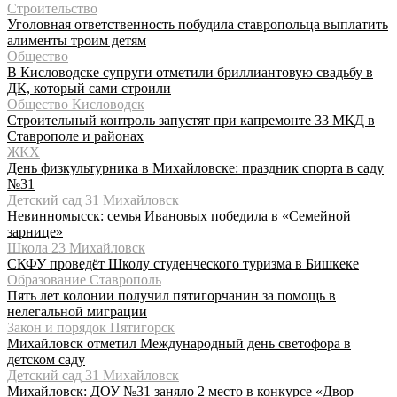
Строительство
Уголовная ответственность побудила ставропольца выплатить
алименты троим детям
Общество
В Кисловодске супруги отметили бриллиантовую свадьбу в
ДК, который сами строили
Общество Кисловодск
Строительный контроль запустят при капремонте 33 МКД в
Ставрополе и районах
ЖКХ
День физкультурника в Михайловске: праздник спорта в саду
№31
Детский сад 31 Михайловск
Невинномысск: семья Ивановых победила в «Семейной
зарнице»
Школа 23 Михайловск
СКФУ проведёт Школу студенческого туризма в Бишкеке
Образование Ставрополь
Пять лет колонии получил пятигорчанин за помощь в
нелегальной миграции
Закон и порядок Пятигорск
Михайловск отметил Международный день светофора в
детском саду
Детский сад 31 Михайловск
Михайловск: ДОУ №31 заняло 2 место в конкурсе «Двор