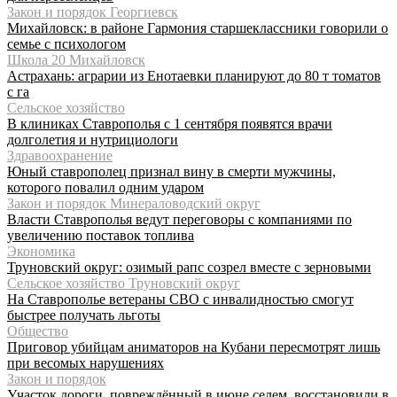
Закон и порядок Георгиевск
Михайловск: в районе Гармония старшеклассники говорили о
семье с психологом
Школа 20 Михайловск
Астрахань: аграрии из Енотаевки планируют до 80 т томатов
с га
Сельское хозяйство
В клиниках Ставрополья с 1 сентября появятся врачи
долголетия и нутрициологи
Здравоохранение
Юный ставрополец признал вину в смерти мужчины,
которого повалил одним ударом
Закон и порядок Минераловодский округ
Власти Ставрополья ведут переговоры с компаниями по
увеличению поставок топлива
Экономика
Труновский округ: озимый рапс созрел вместе с зерновыми
Сельское хозяйство Труновский округ
На Ставрополье ветераны СВО с инвалидностью смогут
быстрее получать льготы
Общество
Приговор убийцам аниматоров на Кубани пересмотрят лишь
при весомых нарушениях
Закон и порядок
Участок дороги, повреждённый в июне селем, восстановили в