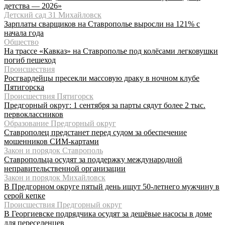
детства — 2026»
Детский сад 31 Михайловск
Зарплаты сварщиков на Ставрополье выросли на 121% с
начала года
Общество
На трассе «Кавказ» на Ставрополье под колёсами легковушки
погиб пешеход
Происшествия
Росгвардейцы пресекли массовую драку в ночном клубе
Пятигорска
Происшествия Пятигорск
Предгорный округ: 1 сентября за парты сядут более 2 тыс.
первоклассников
Образование Предгорный округ
Ставрополец предстанет перед судом за обеспечение
мошенников СИМ-картами
Закон и порядок Ставрополь
Ставропольца осудят за поддержку международной
неправительственной организации
Закон и порядок Михайловск
В Предгорном округе пятый день ищут 50-летнего мужчину в
серой кепке
Происшествия Предгорный округ
В Георгиевске подрядчика осудят за дешёвые насосы в доме
для переселенцев