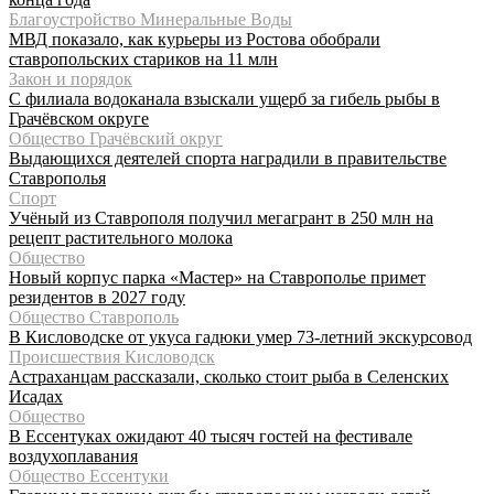
Благоустройство Минеральные Воды
МВД показало, как курьеры из Ростова обобрали
ставропольских стариков на 11 млн
Закон и порядок
С филиала водоканала взыскали ущерб за гибель рыбы в
Грачёвском округе
Общество Грачёвский округ
Выдающихся деятелей спорта наградили в правительстве
Ставрополья
Спорт
Учёный из Ставрополя получил мегагрант в 250 млн на
рецепт растительного молока
Общество
Новый корпус парка «Мастер» на Ставрополье примет
резидентов в 2027 году
Общество Ставрополь
В Кисловодске от укуса гадюки умер 73-летний экскурсовод
Происшествия Кисловодск
Астраханцам рассказали, сколько стоит рыба в Селенских
Исадах
Общество
В Ессентуках ожидают 40 тысяч гостей на фестивале
воздухоплавания
Общество Ессентуки