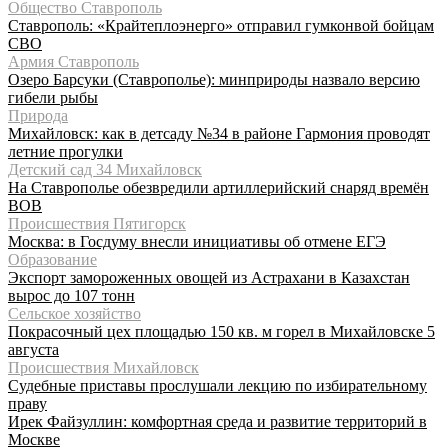
Общество Ставрополь
Ставрополь: «Крайтеплоэнерго» отправил гумконвой бойцам
СВО
Армия Ставрополь
Озеро Барсуки (Ставрополье): минприроды назвало версию
гибели рыбы
Природа
Михайловск: как в детсаду №34 в районе Гармония проводят
летние прогулки
Детский сад 34 Михайловск
На Ставрополье обезвредили артиллерийский снаряд времён
ВОВ
Происшествия Пятигорск
Москва: в Госдуму внесли инициативы об отмене ЕГЭ
Образование
Экспорт замороженных овощей из Астрахани в Казахстан
вырос до 107 тонн
Сельское хозяйство
Покрасочный цех площадью 150 кв. м горел в Михайловске 5
августа
Происшествия Михайловск
Судебные приставы прослушали лекцию по избирательному
праву
Ирек Файзуллин: комфортная среда и развитие территорий в
Москве