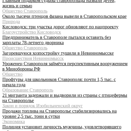
Главным подарком судьбы ставропольцы назвали детей,
жизнь и семью
Общество Ставрополь
Около тысячи птенцов фазана вывели в Ставропольском крае
Природа
Кисловодск: три участка дорог обновляют по нацпроекту
Благоустройство Кисловодск
Предприниматель в Ставрополе пытался оставить без
зарплаты 78-летнего дворника
Общество Ставрополь
Загоревшуюся хозпостройку тушили в Невинномысске
Происшествия Невинномысск
Уроженец Ставрополя займётся перспективным вооружением
в Минобороны РФ
Общество
Профтуры для школьников Ставрополя: почти 1,5 тыс. с
начала года
Образование Ставрополь
21 мигранта задержали и выдворили из страны с птицефермы
на Ставрополье
Закон и порядок Изобильненский округ
Продажи топлива на Ставрополье стабилизировались на
уровне 2,5 тыс. тонн в сутки
Экономика
Полиция установит личность мужчины, удовлетворявшего