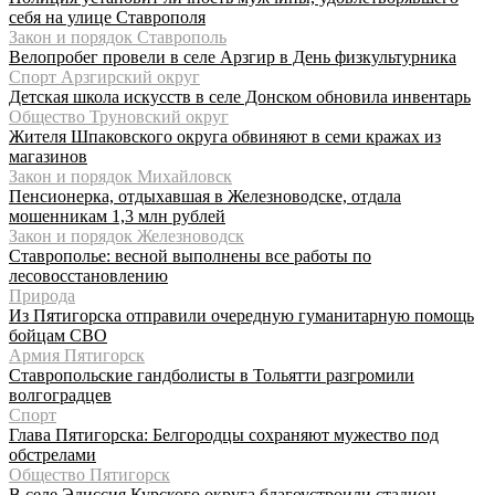
себя на улице Ставрополя
Закон и порядок Ставрополь
Велопробег провели в селе Арзгир в День физкультурника
Спорт Арзгирский округ
Детская школа искусств в селе Донском обновила инвентарь
Общество Труновский округ
Жителя Шпаковского округа обвиняют в семи кражах из
магазинов
Закон и порядок Михайловск
Пенсионерка, отдыхавшая в Железноводске, отдала
мошенникам 1,3 млн рублей
Закон и порядок Железноводск
Ставрополье: весной выполнены все работы по
лесовосстановлению
Природа
Из Пятигорска отправили очередную гуманитарную помощь
бойцам СВО
Армия Пятигорск
Ставропольские гандболисты в Тольятти разгромили
волгоградцев
Спорт
Глава Пятигорска: Белгородцы сохраняют мужество под
обстрелами
Общество Пятигорск
В селе Эдиссия Курского округа благоустроили стадион