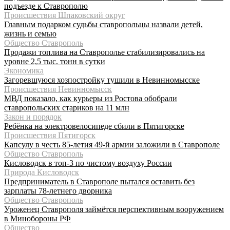
подъезде к Ставрополю
Происшествия Шпаковский округ
Главным подарком судьбы ставропольцы назвали детей,
жизнь и семью
Общество Ставрополь
Продажи топлива на Ставрополье стабилизировались на
уровне 2,5 тыс. тонн в сутки
Экономика
Загоревшуюся хозпостройку тушили в Невинномысске
Происшествия Невинномысск
МВД показало, как курьеры из Ростова обобрали
ставропольских стариков на 11 млн
Закон и порядок
Ребёнка на электровелосипеде сбили в Пятигорске
Происшествия Пятигорск
Капсулу в честь 85-летия 49-й армии заложили в Ставрополе
Общество Ставрополь
Кисловодск в топ-3 по чистому воздуху России
Природа Кисловодск
Предприниматель в Ставрополе пытался оставить без
зарплаты 78-летнего дворника
Общество Ставрополь
Уроженец Ставрополя займётся перспективным вооружением
в Минобороны РФ
Общество