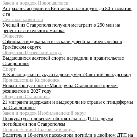
Закон и порядок Новопавловск
Астрахань: аграрии из Енотаевки планируют до 80 т томатов
с га
Сельское хозяйство
Учёный из Ставрополя получил мегагрант в 250 млн на
рецепт растительного молока
Общество
С филиала водоканала взыскали ущерб за гибель рыбы в
Грачёвском округе
Общество Грачёвский округ
Выдающихся деятелей спорта наградили в правительстве
Ставрополья
Спорт
В Кисловодске от укуса гадюки умер 73-летний экскурсовод
Происшествия Кисловодск
Новый корпус парка «Мастер» на Ставрополье примет
резидентов в 2027 году
Общество Ставрополь
21 мигранта задержали и выдворили из страны с птицефермы
на Ставрополье
Закон и порядок Изобильненский округ
Прокуратура проверяет обстоятельства ДТП с двумя
погибшими под Ставрополем
Происшествия Шпаковский округ
Водитель и 18-летняя пассажирка погибли в двойном ДТП на