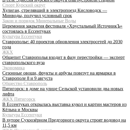
Спорт Курский округ
Хулиган, стрелявший в электропоезд Кисловодск —
Минводы, получил условный срок
Закон и порядок Минеральные Воды
Церемония закрытия фестиваля «Хрустальный ИсточникЪ»
состоялась в Ессентуках
Культура Ессентуки
Ставрополье: 40 проектов обновления электросетей до 2030
года
ЖКХ
Общепит Ставрополья входит в фазу перестройки — эксперт
ставропольского вуза
Экономика
Сезонные овощи, фрукты и арбузы повезут на ярмарки в
Ставрополе 8 и 9 августа
Общество Ставрополь
Пятигорск: в доме на улице Сельской установили два новых
лифта
ЖКХ Пятигорск
В Ессентуках открылась выставка кукол и картин мастеров из
Кёльна и Москвы
Культура Ессентуки
В хуторе Сухоозёрном Предгорного округа строят водовод на
11,5 км