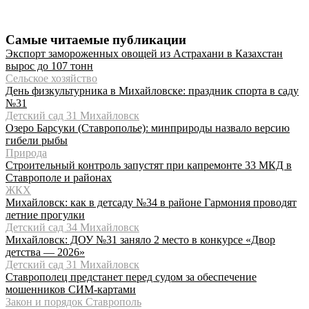
Самые читаемые публикации
Экспорт замороженных овощей из Астрахани в Казахстан
вырос до 107 тонн
Сельское хозяйство
День физкультурника в Михайловске: праздник спорта в саду
№31
Детский сад 31 Михайловск
Озеро Барсуки (Ставрополье): минприроды назвало версию
гибели рыбы
Природа
Строительный контроль запустят при капремонте 33 МКД в
Ставрополе и районах
ЖКХ
Михайловск: как в детсаду №34 в районе Гармония проводят
летние прогулки
Детский сад 34 Михайловск
Михайловск: ДОУ №31 заняло 2 место в конкурсе «Двор
детства — 2026»
Детский сад 31 Михайловск
Ставрополец предстанет перед судом за обеспечение
мошенников СИМ-картами
Закон и порядок Ставрополь