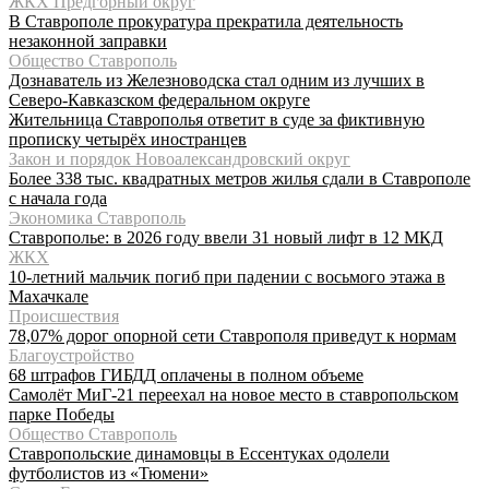
ЖКХ Предгорный округ
В Ставрополе прокуратура прекратила деятельность
незаконной заправки
Общество Ставрополь
Дознаватель из Железноводска стал одним из лучших в
Северо-Кавказском федеральном округе
Жительница Ставрополья ответит в суде за фиктивную
прописку четырёх иностранцев
Закон и порядок Новоалександровский округ
Более 338 тыс. квадратных метров жилья сдали в Ставрополе
с начала года
Экономика Ставрополь
Ставрополье: в 2026 году ввели 31 новый лифт в 12 МКД
ЖКХ
10-летний мальчик погиб при падении с восьмого этажа в
Махачкале
Происшествия
78,07% дорог опорной сети Ставрополя приведут к нормам
Благоустройство
68 штрафов ГИБДД оплачены в полном объеме
Самолёт МиГ-21 переехал на новое место в ставропольском
парке Победы
Общество Ставрополь
Ставропольские динамовцы в Ессентуках одолели
футболистов из «Тюмени»