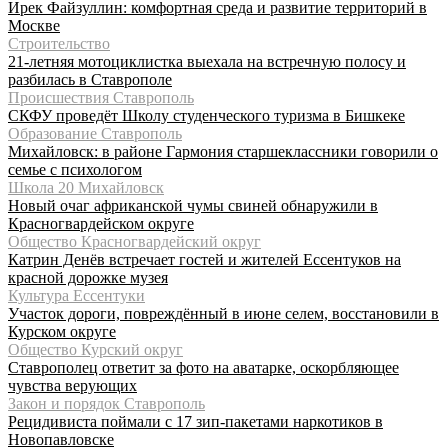
Ирек Файзуллин: комфортная среда и развитие территорий в
Москве
Строительство
21-летняя мотоциклистка выехала на встречную полосу и
разбилась в Ставрополе
Происшествия Ставрополь
СКФУ проведёт Школу студенческого туризма в Бишкеке
Образование Ставрополь
Михайловск: в районе Гармония старшеклассники говорили о
семье с психологом
Школа 20 Михайловск
Новый очаг африканской чумы свиней обнаружили в
Красногвардейском округе
Общество Красногвардейский округ
Катрин Денёв встречает гостей и жителей Ессентуков на
красной дорожке музея
Культура Ессентуки
Участок дороги, повреждённый в июне селем, восстановили в
Курском округе
Общество Курский округ
Ставрополец ответит за фото на аватарке, оскорбляющее
чувства верующих
Закон и порядок Ставрополь
Рецидивиста поймали с 17 зип-пакетами наркотиков в
Новопавловске