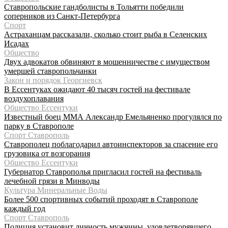
Ставропольские гандболисты в Тольятти победили
соперников из Санкт-Петербурга
Спорт
Астраханцам рассказали, сколько стоит рыба в Селенских
Исадах
Общество
Двух адвокатов обвиняют в мошенничестве с имуществом
умершей ставропольчанки
Закон и порядок Георгиевск
В Ессентуках ожидают 40 тысяч гостей на фестивале
воздухоплавания
Общество Ессентуки
Известный боец ММА Александр Емельяненко прогулялся по
парку в Ставрополе
Спорт Ставрополь
Ставрополец поблагодарил автоинспекторов за спасение его
грузовика от возгорания
Общество Ессентуки
Губернатор Ставрополья пригласил гостей на фестиваль
лечебной грязи в Минводы
Культура Минеральные Воды
Более 500 спортивных событий проходят в Ставрополе
каждый год
Спорт Ставрополь
Полиция установит личность мужчины, удовлетворявшего