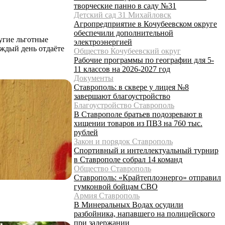
творческие панно в саду №31
Детский сад 31 Михайловск
Агропредприятие в Кочубеевском округе
обеспечили дополнительной
угие льготные
электроэнергией
аждый день отдаёте
Общество Кочубеевский округ
Рабочие программы по географии для 5-
11 классов на 2026-2027 год
Документы
Ставрополь: в сквере у лицея №8
завершают благоустройство
Благоустройство Ставрополь
В Ставрополе братьев подозревают в
хищении товаров из ПВЗ на 760 тыс.
рублей
Закон и порядок Ставрополь
Спортивный и интеллектуальный турнир
в Ставрополе собрал 14 команд
Общество Ставрополь
Ставрополь: «Крайтеплоэнерго» отправил
гумконвой бойцам СВО
Армия Ставрополь
В Минеральных Водах осудили
разбойника, напавшего на полицейского
при задержании