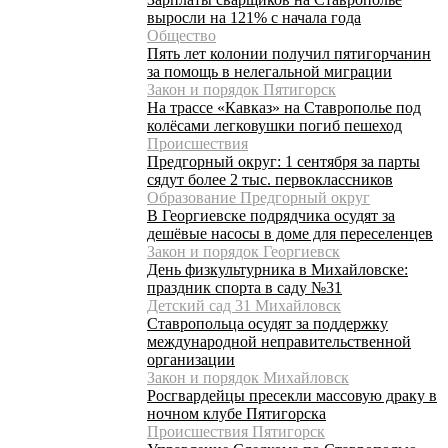
выросли на 121% с начала года
Общество
Пять лет колонии получил пятигорчанин
за помощь в нелегальной миграции
Закон и порядок Пятигорск
На трассе «Кавказ» на Ставрополье под
колёсами легковушки погиб пешеход
Происшествия
Предгорный округ: 1 сентября за парты
сядут более 2 тыс. первоклассников
Образование Предгорный округ
В Георгиевске подрядчика осудят за
дешёвые насосы в доме для переселенцев
Закон и порядок Георгиевск
День физкультурника в Михайловске:
праздник спорта в саду №31
Детский сад 31 Михайловск
Ставропольца осудят за поддержку
международной неправительственной
организации
Закон и порядок Михайловск
Росгвардейцы пресекли массовую драку в
ночном клубе Пятигорска
Происшествия Пятигорск