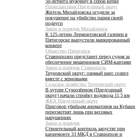
50-летнего мужчину в серой кепке
Происшествия Предгорный округ
Житель Михайловска осудили за
покушение на убийство парня своей
подруги
Закон и порядок Михайловск
К 125-летию Лермонтовской галереи в
Пятигорске выпустили маркированный
конверт
Общество Пятигорск
Ставрополец предстанет перед судом за
обеспечение мошенников СИМ-картами
Закон и порядок Ставрополь
Труновский округ: озимый рапс созрел
вместе с зерновыми
Сельское хозяйство Труновский округ
В хуторе Сухоозёрном (Предгорный
округ) начали стройку водовода 11,5 км
ЖКХ Предгорный округ
Приговор убийцам аниматоров на Кубани
пересмотрят лишь при весомых
нарушениях
Закон и порядок
Строительный контроль запустят при
капремонте 33 МКД в Ставрополе и