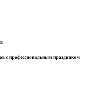
История
Путеводитель
Гео-образование
во
ков с профессиональным праздником