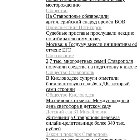
месторождению
Общество
На Ставрополье обезвредили
артиллерийский снаряд времён ВОВ
Происшествия Пятигорск
Судебные приставы прослушали лекцию
по избирательному праву
Москва: в Госдуму внесли инициативы об
отмене ЕГЭ
Образование
2,7 тыс. многодетных семей Ставрополя
получили средства на подготовку к школе
Общество Ставрополь
В Кисловодске супруги отметили
бриллиантовую свадьбу в ДК, который
сами строили
Общество Кисловодск
Михайловск отметил Международный
день светофора в детском саду
Детский сад 31 Михайловск
Жительница Ставрополя перевела
онлайн-целительнице более 340 тыс.
рублей
Закон и порядок Ставрополь
Зарплаты сварщиков на Ставрополье