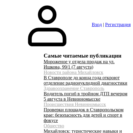
Вход
|
Регистрация
Самые читаемые публикации
Мороженое у отдела продаж на ул.
Ишкова, 99/1 (7 августа)
Новости района Михайловск
В Ставрополе до конца года откроют
отделение радионуклидной диагностики
Здравоохранение Ставрополь
Водитель погиб в тройном ДТП вечером
5 августа в Невинномысске
Происшествия Невинномысск
Проверки площадок в Ставропольском
крае: безопасность для детей и спорт в
фокусе
Общество
Михайловск: туристические навыки и