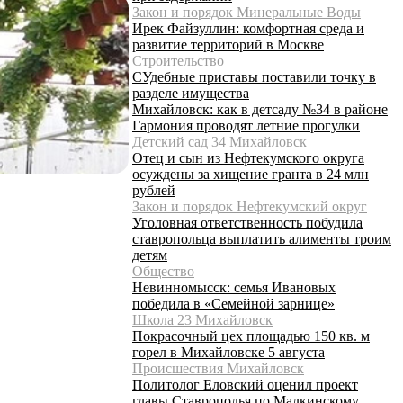
Закон и порядок Минеральные Воды
Ирек Файзуллин: комфортная среда и
развитие территорий в Москве
Строительство
СУдебные приставы поставили точку в
разделе имущества
Михайловск: как в детсаду №34 в районе
Гармония проводят летние прогулки
Детский сад 34 Михайловск
Отец и сын из Нефтекумского округа
осуждены за хищение гранта в 24 млн
рублей
Закон и порядок Нефтекумский округ
Уголовная ответственность побудила
ставропольца выплатить алименты троим
детям
Общество
Невинномысск: семья Ивановых
победила в «Семейной зарнице»
Школа 23 Михайловск
Покрасочный цех площадью 150 кв. м
горел в Михайловске 5 августа
Происшествия Михайловск
Политолог Еловский оценил проект
главы Ставрополья по Малкинскому