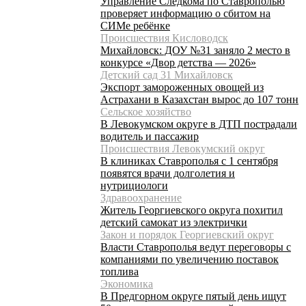
Управление Следкома по Ставрополью
проверяет информацию о сбитом на
СИМе ребёнке
Происшествия Кисловодск
Михайловск: ДОУ №31 заняло 2 место в
конкурсе «Двор детства — 2026»
Детский сад 31 Михайловск
Экспорт замороженных овощей из
Астрахани в Казахстан вырос до 107 тонн
Сельское хозяйство
В Левокумском округе в ДТП пострадали
водитель и пассажир
Происшествия Левокумский округ
В клиниках Ставрополья с 1 сентября
появятся врачи долголетия и
нутрициологи
Здравоохранение
Житель Георгиевского округа похитил
детский самокат из электрички
Закон и порядок Георгиевский округ
Власти Ставрополья ведут переговоры с
компаниями по увеличению поставок
топлива
Экономика
В Предгорном округе пятый день ищут