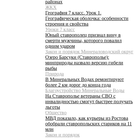
районах
ЖКХ
География 7 класс. Урок 1.
Географическая оболочка: особенности
строения и свойства
Уроки 7 класс
Юный ставрополец признал вину в
смерти мужчины, которого повалил
одним ударом
Закон и порядок Минераловодский округ
Озеро Барсуки (Ставрополье):
минприроды назвало версию гибели
рыбы
Природа
В Минеральных Водах ремонтируют
более 2 км дорог до конца года
Благоустройство Минеральные Воды
На Ставрополье ветераны СВО с
инвалидностью смогут быстрее получать
льготы
Общество
МВД показало, как курьеры из Ростова
обобрали ставропольских стариков на 11
млн
Закон и порядок