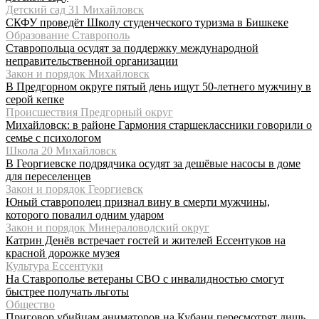
Детский сад 31 Михайловск
СКФУ проведёт Школу студенческого туризма в Бишкеке
Образование Ставрополь
Ставропольца осудят за поддержку международной
неправительственной организации
Закон и порядок Михайловск
В Предгорном округе пятый день ищут 50-летнего мужчину в
серой кепке
Происшествия Предгорный округ
Михайловск: в районе Гармония старшеклассники говорили о
семье с психологом
Школа 20 Михайловск
В Георгиевске подрядчика осудят за дешёвые насосы в доме
для переселенцев
Закон и порядок Георгиевск
Юный ставрополец признал вину в смерти мужчины,
которого повалил одним ударом
Закон и порядок Минераловодский округ
Катрин Денёв встречает гостей и жителей Ессентуков на
красной дорожке музея
Культура Ессентуки
На Ставрополье ветераны СВО с инвалидностью смогут
быстрее получать льготы
Общество
Приговор убийцам аниматоров на Кубани пересмотрят лишь