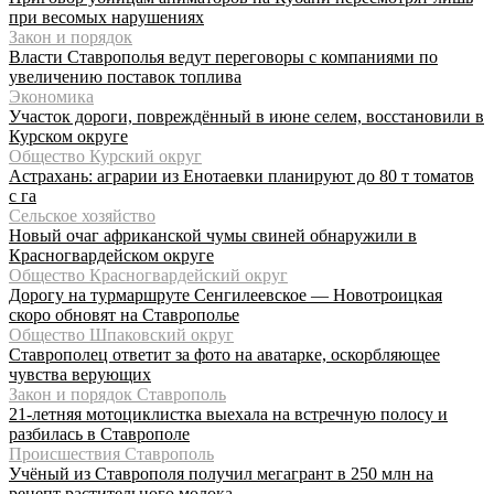
при весомых нарушениях
Закон и порядок
Власти Ставрополья ведут переговоры с компаниями по
увеличению поставок топлива
Экономика
Участок дороги, повреждённый в июне селем, восстановили в
Курском округе
Общество Курский округ
Астрахань: аграрии из Енотаевки планируют до 80 т томатов
с га
Сельское хозяйство
Новый очаг африканской чумы свиней обнаружили в
Красногвардейском округе
Общество Красногвардейский округ
Дорогу на турмаршруте Сенгилеевское — Новотроицкая
скоро обновят на Ставрополье
Общество Шпаковский округ
Ставрополец ответит за фото на аватарке, оскорбляющее
чувства верующих
Закон и порядок Ставрополь
21-летняя мотоциклистка выехала на встречную полосу и
разбилась в Ставрополе
Происшествия Ставрополь
Учёный из Ставрополя получил мегагрант в 250 млн на
рецепт растительного молока