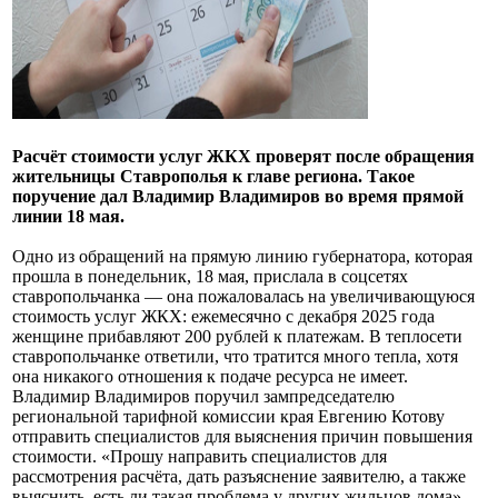
Расчёт стоимости услуг ЖКХ проверят после обращения
жительницы Ставрополья к главе региона. Такое
поручение дал Владимир Владимиров во время прямой
линии 18 мая.
Одно из обращений на прямую линию губернатора, которая
прошла в понедельник, 18 мая, прислала в соцсетях
ставропольчанка — она пожаловалась на увеличивающуюся
стоимость услуг ЖКХ: ежемесячно с декабря 2025 года
женщине прибавляют 200 рублей к платежам. В теплосети
ставропольчанке ответили, что тратится много тепла, хотя
она никакого отношения к подаче ресурса не имеет.
Владимир Владимиров поручил зампредседателю
региональной тарифной комиссии края Евгению Котову
отправить специалистов для выяснения причин повышения
стоимости. «Прошу направить специалистов для
рассмотрения расчёта, дать разъяснение заявителю, а также
выяснить, есть ли такая проблема у других жильцов дома»,