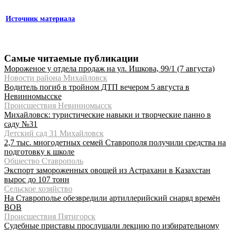
Источник материала
Самые читаемые публикации
Мороженое у отдела продаж на ул. Ишкова, 99/1 (7 августа)
Новости района Михайловск
Водитель погиб в тройном ДТП вечером 5 августа в
Невинномысске
Происшествия Невинномысск
Михайловск: туристические навыки и творческие панно в
саду №31
Детский сад 31 Михайловск
2,7 тыс. многодетных семей Ставрополя получили средства на
подготовку к школе
Общество Ставрополь
Экспорт замороженных овощей из Астрахани в Казахстан
вырос до 107 тонн
Сельское хозяйство
На Ставрополье обезвредили артиллерийский снаряд времён
ВОВ
Происшествия Пятигорск
Судебные приставы прослушали лекцию по избирательному