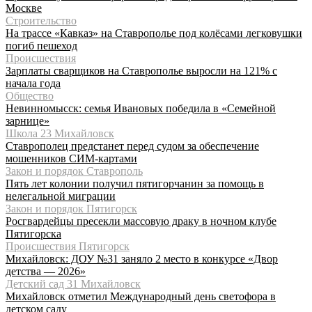
Москве
Строительство
На трассе «Кавказ» на Ставрополье под колёсами легковушки
погиб пешеход
Происшествия
Зарплаты сварщиков на Ставрополье выросли на 121% с
начала года
Общество
Невинномысск: семья Ивановых победила в «Семейной
зарнице»
Школа 23 Михайловск
Ставрополец предстанет перед судом за обеспечение
мошенников СИМ-картами
Закон и порядок Ставрополь
Пять лет колонии получил пятигорчанин за помощь в
нелегальной миграции
Закон и порядок Пятигорск
Росгвардейцы пресекли массовую драку в ночном клубе
Пятигорска
Происшествия Пятигорск
Михайловск: ДОУ №31 заняло 2 место в конкурсе «Двор
детства — 2026»
Детский сад 31 Михайловск
Михайловск отметил Международный день светофора в
детском саду