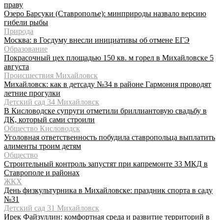
праву
Озеро Барсуки (Ставрополье): минприроды назвало версию
гибели рыбы
Природа
Москва: в Госдуму внесли инициативы об отмене ЕГЭ
Образование
Покрасочный цех площадью 150 кв. м горел в Михайловске 5
августа
Происшествия Михайловск
Михайловск: как в детсаду №34 в районе Гармония проводят
летние прогулки
Детский сад 34 Михайловск
В Кисловодске супруги отметили бриллиантовую свадьбу в
ДК, который сами строили
Общество Кисловодск
Уголовная ответственность побудила ставропольца выплатить
алименты троим детям
Общество
Строительный контроль запустят при капремонте 33 МКД в
Ставрополе и районах
ЖКХ
День физкультурника в Михайловске: праздник спорта в саду
№31
Детский сад 31 Михайловск
Ирек Файзуллин: комфортная среда и развитие территорий в