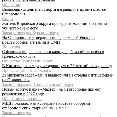
Общество
Выдающихся деятелей спорта наградили в правительстве
Ставрополья
Спорт
Житель Кировского округа проведёт в колонии 8,5 года за
убийство знакомого
Закон и порядок Курский округ
На Ставрополье утвердили порядок жеребьёвок для
предвыборной агитации в СМИ
Политика
С филиала водоканала взыскали ущерб за гибель рыбы в
Грачёвском округе
Общество Грачёвский округ
В Кисловодске от укуса гадюки умер 73-летний экскурсовод
Происшествия Кисловодск
21 мигранта задержали и выдворили из страны с птицефермы
на Ставрополье
Закон и порядок Изобильненский округ
Новый корпус парка «Мастер» на Ставрополье примет
резидентов в 2027 году
Общество Ставрополь
МВД показало, как курьеры из Ростова обобрали
ставропольских стариков на 11 млн
Закон и порядок