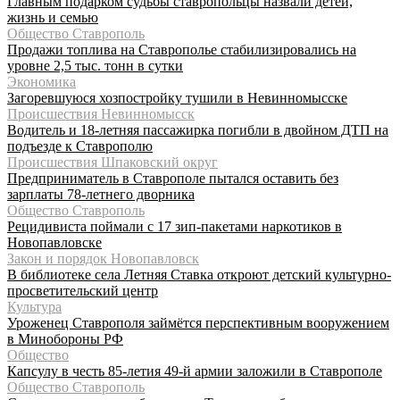
Главным подарком судьбы ставропольцы назвали детей,
жизнь и семью
Общество Ставрополь
Продажи топлива на Ставрополье стабилизировались на
уровне 2,5 тыс. тонн в сутки
Экономика
Загоревшуюся хозпостройку тушили в Невинномысске
Происшествия Невинномысск
Водитель и 18-летняя пассажирка погибли в двойном ДТП на
подъезде к Ставрополю
Происшествия Шпаковский округ
Предприниматель в Ставрополе пытался оставить без
зарплаты 78-летнего дворника
Общество Ставрополь
Рецидивиста поймали с 17 зип-пакетами наркотиков в
Новопавловске
Закон и порядок Новопавловск
В библиотеке села Летняя Ставка откроют детский культурно-
просветительский центр
Культура
Уроженец Ставрополя займётся перспективным вооружением
в Минобороны РФ
Общество
Капсулу в честь 85-летия 49-й армии заложили в Ставрополе
Общество Ставрополь