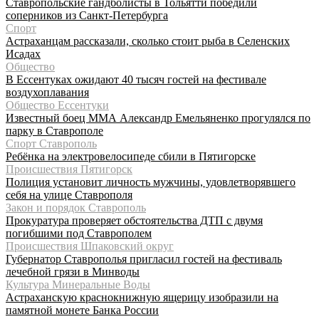
Ставропольские гандболисты в Тольятти победили
соперников из Санкт-Петербурга
Спорт
Астраханцам рассказали, сколько стоит рыба в Селенских
Исадах
Общество
В Ессентуках ожидают 40 тысяч гостей на фестивале
воздухоплавания
Общество Ессентуки
Известный боец ММА Александр Емельяненко прогулялся по
парку в Ставрополе
Спорт Ставрополь
Ребёнка на электровелосипеде сбили в Пятигорске
Происшествия Пятигорск
Полиция установит личность мужчины, удовлетворявшего
себя на улице Ставрополя
Закон и порядок Ставрополь
Прокуратура проверяет обстоятельства ДТП с двумя
погибшими под Ставрополем
Происшествия Шпаковский округ
Губернатор Ставрополья пригласил гостей на фестиваль
лечебной грязи в Минводы
Культура Минеральные Воды
Астраханскую краснокнижную ящерицу изобразили на
памятной монете Банка России