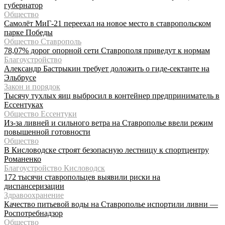
губернатор
Общество
Самолёт МиГ-21 переехал на новое место в ставропольском
парке Победы
Общество Ставрополь
78,07% дорог опорной сети Ставрополя приведут к нормам
Благоустройство
Александр Бастрыкин требует доложить о гиде-сектанте на
Эльбрусе
Закон и порядок
Тысячу тухлых яиц выбросил в контейнер предприниматель в
Ессентуках
Общество Ессентуки
Из-за ливней и сильного ветра на Ставрополье ввели режим
повышенной готовности
Общество
В Кисловодске строят безопасную лестницу к спортцентру
Романенко
Благоустройство Кисловодск
172 тысячи ставропольцев выявили риски на
диспансеризации
Здравоохранение
Качество питьевой воды на Ставрополье испортили ливни —
Роспотребнадзор
Общество