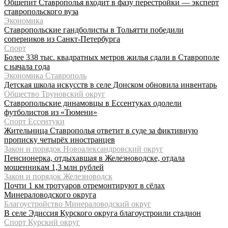
Общепит Ставрополья входит в фазу перестройки — эксперт
ставропольского вуза
Экономика
Ставропольские гандболисты в Тольятти победили
соперников из Санкт-Петербурга
Спорт
Более 338 тыс. квадратных метров жилья сдали в Ставрополе
с начала года
Экономика Ставрополь
Детская школа искусств в селе Донском обновила инвентарь
Общество Труновский округ
Ставропольские динамовцы в Ессентуках одолели
футболистов из «Тюмени»
Спорт Ессентуки
Жительница Ставрополья ответит в суде за фиктивную
прописку четырёх иностранцев
Закон и порядок Новоалександровский округ
Пенсионерка, отдыхавшая в Железноводске, отдала
мошенникам 1,3 млн рублей
Закон и порядок Железноводск
Почти 1 км тротуаров отремонтируют в сёлах
Минераловодского округа
Благоустройство Минераловодский округ
В селе Эдиссия Курского округа благоустроили стадион
Спорт Курский округ