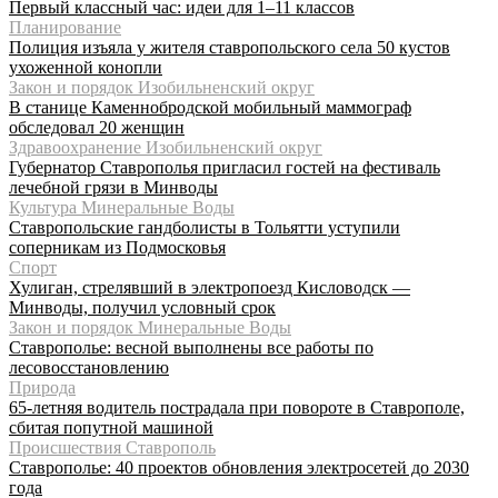
Первый классный час: идеи для 1–11 классов
Планирование
Полиция изъяла у жителя ставропольского села 50 кустов
ухоженной конопли
Закон и порядок Изобильненский округ
В станице Каменнобродской мобильный маммограф
обследовал 20 женщин
Здравоохранение Изобильненский округ
Губернатор Ставрополья пригласил гостей на фестиваль
лечебной грязи в Минводы
Культура Минеральные Воды
Ставропольские гандболисты в Тольятти уступили
соперникам из Подмосковья
Спорт
Хулиган, стрелявший в электропоезд Кисловодск —
Минводы, получил условный срок
Закон и порядок Минеральные Воды
Ставрополье: весной выполнены все работы по
лесовосстановлению
Природа
65-летняя водитель пострадала при повороте в Ставрополе,
сбитая попутной машиной
Происшествия Ставрополь
Ставрополье: 40 проектов обновления электросетей до 2030
года