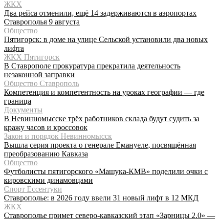
ЖКХ
Два рейса отменили, ещё 14 задерживаются в аэропортах
Ставрополья 9 августа
Общество
Пятигорск: в доме на улице Сельской установили два новых
лифта
ЖКХ Пятигорск
В Ставрополе прокуратура прекратила деятельность
незаконной заправки
Общество Ставрополь
Компетенция и компетентность на уроках географии — где
граница
Документы
В Невинномысске трёх работников склада будут судить за
кражу часов и кроссовок
Закон и порядок Невинномысск
Вышла серия проекта о генерале Емануеле, посвящённая
преобразованию Кавказа
Общество
Футболисты пятигорского «Машука-КМВ» поделили очки с
кировскими динамовцами
Спорт Ессентуки
Ставрополье: в 2026 году ввели 31 новый лифт в 12 МКД
ЖКХ
Ставрополье примет северо-кавказский этап «Зарницы 2.0» —