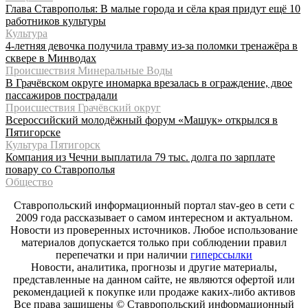
Глава Ставрополья: В малые города и сёла края придут ещё 10
работников культуры
Культура
4-летняя девочка получила травму из-за поломки тренажёра в
сквере в Минводах
Происшествия Минеральные Воды
В Грачёвском округе иномарка врезалась в ограждение, двое
пассажиров пострадали
Происшествия Грачёвский округ
Всероссийский молодёжный форум «Машук» открылся в
Пятигорске
Культура Пятигорск
Компания из Чечни выплатила 79 тыс. долга по зарплате
повару со Ставрополья
Общество
Ставропольский информационный портал stav-geo в сети с
2009 года рассказывает о самом интересном и актуальном.
Новости из проверенных источников. Любое использование
материалов допускается только при соблюдении правил
перепечатки и при наличии
гиперссылки
Новости, аналитика, прогнозы и другие материалы,
представленные на данном сайте, не являются офертой или
рекомендацией к покупке или продаже каких-либо активов
Все права защищены © Ставропольский информационный