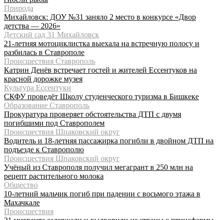
Природа
Михайловск: ДОУ №31 заняло 2 место в конкурсе «Двор
детства — 2026»
Детский сад 31 Михайловск
21-летняя мотоциклистка выехала на встречную полосу и
разбилась в Ставрополе
Происшествия Ставрополь
Катрин Денёв встречает гостей и жителей Ессентуков на
красной дорожке музея
Культура Ессентуки
СКФУ проведёт Школу студенческого туризма в Бишкеке
Образование Ставрополь
Прокуратура проверяет обстоятельства ДТП с двумя
погибшими под Ставрополем
Происшествия Шпаковский округ
Водитель и 18-летняя пассажирка погибли в двойном ДТП на
подъезде к Ставрополю
Происшествия Шпаковский округ
Учёный из Ставрополя получил мегагрант в 250 млн на
рецепт растительного молока
Общество
10-летний мальчик погиб при падении с восьмого этажа в
Махачкале
Происшествия