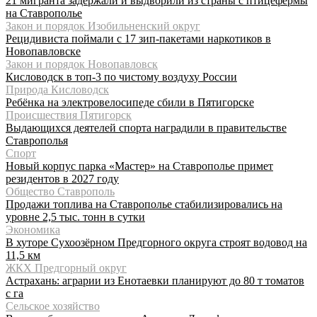
21 мигранта задержали и выдворили из страны с птицефермы
на Ставрополье
Закон и порядок Изобильненский округ
Рецидивиста поймали с 17 зип-пакетами наркотиков в
Новопавловске
Закон и порядок Новопавловск
Кисловодск в топ-3 по чистому воздуху России
Природа Кисловодск
Ребёнка на электровелосипеде сбили в Пятигорске
Происшествия Пятигорск
Выдающихся деятелей спорта наградили в правительстве
Ставрополья
Спорт
Новый корпус парка «Мастер» на Ставрополье примет
резидентов в 2027 году
Общество Ставрополь
Продажи топлива на Ставрополье стабилизировались на
уровне 2,5 тыс. тонн в сутки
Экономика
В хуторе Сухоозёрном Предгорного округа строят водовод на
11,5 км
ЖКХ Предгорный округ
Астрахань: аграрии из Енотаевки планируют до 80 т томатов
с га
Сельское хозяйство