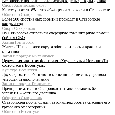
Велопробег провели в селе Арзгир в День физкультурника
Спорт Арзгирский округ
Капсулу в честь 85-летия 49-й армии заложили в Ставрополе
Общество Ставрополь
Более 500 спортивных событий проходят в Ставрополе
каждый год
Спорт Ставрополь
Из Пятигорска отправили очередную гуманитарную помощь
бойцам СВО
Армия Пятигорск
Жителя Шпаковского округа обвиняют в семи кражах из
магазинов
Закон и порядок Михайловск
Церемония закрытия фестиваля «Хрустальный ИсточникЪ»
состоялась в Ессентуках
Культура Ессентуки
Двух адвокатов обвиняют в мошенничестве с имуществом
умершей ставропольчанки
Закон и порядок Георгиевск
Предприниматель в Ставрополе пытался оставить без
зарплаты 78-летнего дворника
Общество Ставрополь
Ставрополец поблагодарил автоинспекторов за спасение его
грузовика от возгорания
Общество Ессентуки