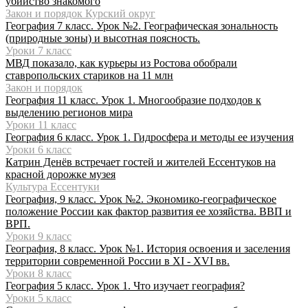
убийство знакомого
Закон и порядок Курский округ
География 7 класс. Урок №2. Географическая зональность
(природные зоны) и высотная поясность.
Уроки 7 класс
МВД показало, как курьеры из Ростова обобрали
ставропольских стариков на 11 млн
Закон и порядок
География 11 класс. Урок 1. Многообразие подходов к
выделению регионов мира
Уроки 11 класс
География 6 класс. Урок 1. Гидросфера и методы ее изучения
Уроки 6 класс
Катрин Денёв встречает гостей и жителей Ессентуков на
красной дорожке музея
Культура Ессентуки
География, 9 класс. Урок №2. Экономико-географическое
положение России как фактор развития ее хозяйства. ВВП и
ВРП.
Уроки 9 класс
География, 8 класс. Урок №1. История освоения и заселения
территории современной России в XI - XVI вв.
Уроки 8 класс
География 5 класс. Урок 1. Что изучает география?
Уроки 5 класс