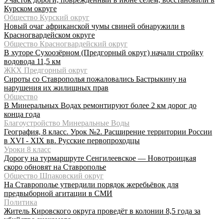
Курском округе
Общество Курский округ
Новый очаг африканской чумы свиней обнаружили в
Красногвардейском округе
Общество Красногвардейский округ
В хуторе Сухоозёрном (Предгорный округ) начали стройку
водовода 11,5 км
ЖКХ Предгорный округ
Сироты со Ставрополья пожаловались Бастрыкину на
нарушения их жилищных прав
Общество
В Минеральных Водах ремонтируют более 2 км дорог до
конца года
Благоустройство Минеральные Воды
География, 8 класс. Урок №2. Расширение территории России
в XVI - XIX вв. Русские первопроходцы
Уроки 8 класс
Дорогу на турмаршруте Сенгилеевское — Новотроицкая
скоро обновят на Ставрополье
Общество Шпаковский округ
На Ставрополье утвердили порядок жеребьёвок для
предвыборной агитации в СМИ
Политика
Житель Кировского округа проведёт в колонии 8,5 года за