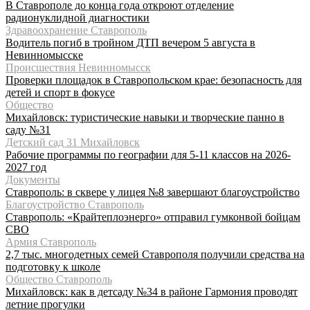
В Ставрополе до конца года откроют отделение
радионуклидной диагностики
Здравоохранение Ставрополь
Водитель погиб в тройном ДТП вечером 5 августа в
Невинномысске
Происшествия Невинномысск
Проверки площадок в Ставропольском крае: безопасность для
детей и спорт в фокусе
Общество
Михайловск: туристические навыки и творческие панно в
саду №31
Детский сад 31 Михайловск
Рабочие программы по географии для 5-11 классов на 2026-
2027 год
Документы
Ставрополь: в сквере у лицея №8 завершают благоустройство
Благоустройство Ставрополь
Ставрополь: «Крайтеплоэнерго» отправил гумконвой бойцам
СВО
Армия Ставрополь
2,7 тыс. многодетных семей Ставрополя получили средства на
подготовку к школе
Общество Ставрополь
Михайловск: как в детсаду №34 в районе Гармония проводят
летние прогулки