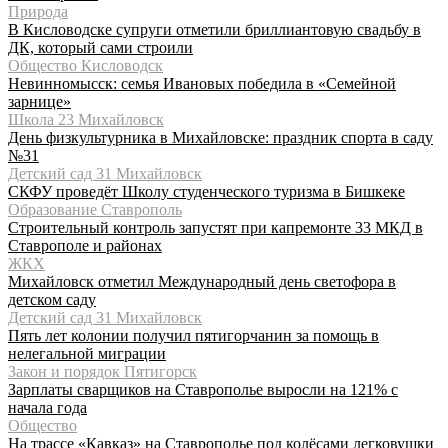
Природа
В Кисловодске супруги отметили бриллиантовую свадьбу в
ДК, который сами строили
Общество Кисловодск
Невинномысск: семья Ивановых победила в «Семейной
зарнице»
Школа 23 Михайловск
День физкультурника в Михайловске: праздник спорта в саду
№31
Детский сад 31 Михайловск
СКФУ проведёт Школу студенческого туризма в Бишкеке
Образование Ставрополь
Строительный контроль запустят при капремонте 33 МКД в
Ставрополе и районах
ЖКХ
Михайловск отметил Международный день светофора в
детском саду
Детский сад 31 Михайловск
Пять лет колонии получил пятигорчанин за помощь в
нелегальной миграции
Закон и порядок Пятигорск
Зарплаты сварщиков на Ставрополье выросли на 121% с
начала года
Общество
На трассе «Кавказ» на Ставрополье под колёсами легковушки