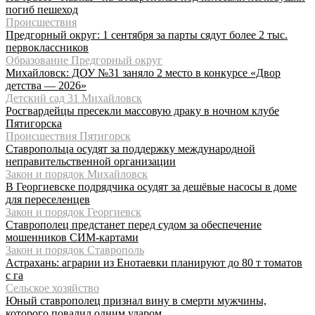
погиб пешеход
Происшествия
Предгорный округ: 1 сентября за парты сядут более 2 тыс.
первоклассников
Образование Предгорный округ
Михайловск: ДОУ №31 заняло 2 место в конкурсе «Двор
детства — 2026»
Детский сад 31 Михайловск
Росгвардейцы пресекли массовую драку в ночном клубе
Пятигорска
Происшествия Пятигорск
Ставропольца осудят за поддержку международной
неправительственной организации
Закон и порядок Михайловск
В Георгиевске подрядчика осудят за дешёвые насосы в доме
для переселенцев
Закон и порядок Георгиевск
Ставрополец предстанет перед судом за обеспечение
мошенников СИМ-картами
Закон и порядок Ставрополь
Астрахань: аграрии из Енотаевки планируют до 80 т томатов
с га
Сельское хозяйство
Юный ставрополец признал вину в смерти мужчины,
которого повалил одним ударом