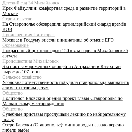
Детский сад 34 Михайловск
Ирек Файзуллин: комфортная среда и развитие территорий в
Москве
Строительство
На Ставрополье обезвредили артиллерийский снаряд времён
ВОВ
Происшествия Пятигорск
Москва: в Госдуму внесли инициативы об отмене ЕГЭ
Образование
Покрасочный цех площадью 150 кв. м горел в Михайловске 5
августа
Происшествия Михайловск
Экспорт замороженных овощей из Астрахани в Казахстан
вырос до 107 тонн
Сельское хозяйство
Уголовная ответственность побудила ставропольца выплатить
алименты троим детям
Общество
Политолог Еловский оценил проект главы Ставрополья по
Малкинскому месторождению
Общество
Судебные приставы прослушали лекцию по избирательному
праву
Озеро Барсуки (Ставрополье): минприроды назвало версию
гибели рыбы