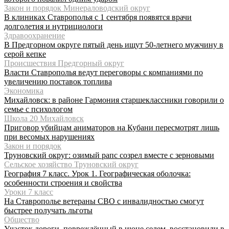
Закон и порядок Минераловодский округ
В клиниках Ставрополья с 1 сентября появятся врачи
долголетия и нутрициологи
Здравоохранение
В Предгорном округе пятый день ищут 50-летнего мужчину в
серой кепке
Происшествия Предгорный округ
Власти Ставрополья ведут переговоры с компаниями по
увеличению поставок топлива
Экономика
Михайловск: в районе Гармония старшеклассники говорили о
семье с психологом
Школа 20 Михайловск
Приговор убийцам аниматоров на Кубани пересмотрят лишь
при весомых нарушениях
Закон и порядок
Труновский округ: озимый рапс созрел вместе с зерновыми
Сельское хозяйство Труновский округ
География 7 класс. Урок 1. Географическая оболочка:
особенности строения и свойства
Уроки 7 класс
На Ставрополье ветераны СВО с инвалидностью смогут
быстрее получать льготы
Общество
Участок дороги, повреждённый в июне селем, восстановили в