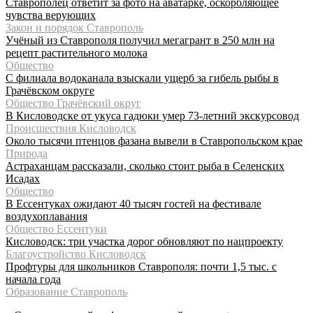
Ставрополец ответит за фото на аватарке, оскорбляющее
чувства верующих
Закон и порядок Ставрополь
Учёный из Ставрополя получил мегагрант в 250 млн на
рецепт растительного молока
Общество
С филиала водоканала взыскали ущерб за гибель рыбы в
Грачёвском округе
Общество Грачёвский округ
В Кисловодске от укуса гадюки умер 73-летний экскурсовод
Происшествия Кисловодск
Около тысячи птенцов фазана вывели в Ставропольском крае
Природа
Астраханцам рассказали, сколько стоит рыба в Селенских
Исадах
Общество
В Ессентуках ожидают 40 тысяч гостей на фестивале
воздухоплавания
Общество Ессентуки
Кисловодск: три участка дорог обновляют по нацпроекту
Благоустройство Кисловодск
Профтуры для школьников Ставрополя: почти 1,5 тыс. с
начала года
Образование Ставрополь