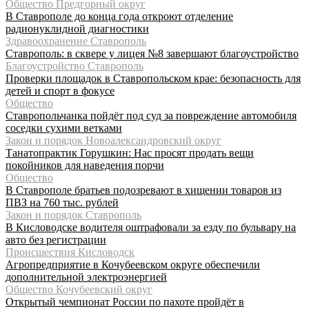
Общество Предгорный округ
В Ставрополе до конца года откроют отделение
радионуклидной диагностики
Здравоохранение Ставрополь
Ставрополь: в сквере у лицея №8 завершают благоустройство
Благоустройство Ставрополь
Проверки площадок в Ставропольском крае: безопасность для
детей и спорт в фокусе
Общество
Ставропольчанка пойдёт под суд за повреждение автомобиля
соседки сухими ветками
Закон и порядок Новоалександровский округ
Танатопрактик Горушкин: Нас просят продать вещи
покойников для наведения порчи
Общество
В Ставрополе братьев подозревают в хищении товаров из
ПВЗ на 760 тыс. рублей
Закон и порядок Ставрополь
В Кисловодске водителя оштрафовали за езду по бульвару на
авто без регистрации
Происшествия Кисловодск
Агропредприятие в Кочубеевском округе обеспечили
дополнительной электроэнергией
Общество Кочубеевский округ
Открытый чемпионат России по пахоте пройдёт в