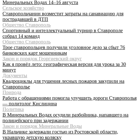
Минеральных Водах 14–16 августа
Сельское хозяйство
Ставропольчанин возместит затраты на санавиацию для
пострадавшей в ДТП
Общество Ставрополь
Спортивный и интеллектуальный турнир в Ставрополе
собрал 14 команд
Общество Ставрополь
Трое ставропольцев получили уголовное дело за сбыт 76
банковских карт мошенникам
Закон и порядок Георгиевский округ
Как я провёл лето: географическая версия для урока за 30
минут
Документы
Квадроциклы для тушения лесных пожаров закупили на
Ставрополье
Природа
Работа с обращениями помогла улучшить дороги Ставрополья
— политолог Кислицина
Политика
В Минеральных Водах осудили разбойника, напавшего на
полицейского при задержании
Закон и порядок Минеральные Воды
В Нальчике задержали гостью из Ростовской области,
укравшую детскую коляску