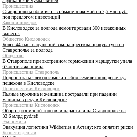
африканской чумы свиней
Происшествия
Ставропольца обвиняют в обмане знакомой на 7,5 млн руб.
под предлогом инвестиций
Закон и порядок
В Кисловодске за полгода демонтировали 300 незаконных
вывесок
Общество Кисловодск
Более 44 тыс. нарушений закона пресекла прокуратура на
Ставрополье за полгода
Общество
В Ставрополе при экстренном торможении маршрутки упала
67-летняя женщина
Происшествия Ставрополь
Подросток на электросамокате сбил семилетнюю девочку-
пешехода в Кисловодске
Происшествия Кисловодск
Пьяные мужчина и женщина пострадали при падении
машины в реку в Кисловодске
Происшествия Кисловодск
Оборот розничной торговли нарастили на Ставрополье на
33,6 млрд рублей
Экономика
Эвакуация логистики Wildberries в Астану: кто оплатит риски
Бизнес и деньги