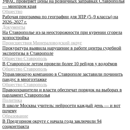
УФАС проверяет цены на розничных заправках Ставрополья
— минпром края
Общество
Рабочая программа по географии для ЗПР (5–9 классы) на
2026–2027 г.
Документы
На Ставрополье из-за неосторожности при курении сгорела
хозпостройка
Происшествия Минераловодский округ
Прокуратура выявила нарушение в работе центра судебной
экспертизы в Ставрополе
Общество Ставрополь
В Ставрополе летом провели более 10 рейдов у водоёмов
Общество Ставрополь
Управляющую компанию в Ставрополе заставили починить
пандус в многоэтажке
Общество Ставрополь
Правоохранители и власти обеспечат порядок на выборах в
парламент Ставрополья
Политика
В школе Москвы учитель: нейросети каждый день — и вот
почему
Образование
В Предгорном округе с начала года заключили 94
соцконтракта