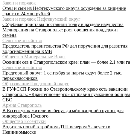
Закон и порядок
Отец и сын из Нефтекумского округа осуждены за хищение
гранта в 24 млн рублей
Закон и порядок Нефтекумский округ
СУдебные приставы поставили точку в разделе имущества
Мелиорация на Ставрополье: рост орошения поддержит
семена
Сельское хозяйство
Председатель правительства РФ дал поручения для развития
водоснабжения на КМВ
Общество Минеральные Воды
Осенний сев в Ставропольском крае: план — более 2,1 млн га
Сельское хозяйство
Предгорный округ: 1 сентября за парты сядут более 2 тыс.
первоклассников
Образование Предгорный округ
В ГУФССП России по Ставропольскому краю есть вакансии
Ставрополь: «Крайтеплоэнерго» отправил гумконвой бойцам
СВО
Армия Ставрополь
В Ессентуках жители выберут дизайн входной группы для
микрорайона Южного
Общество Ессентуки
Водитель погиб в тройном ДТП вечером 5 августа в
Невинномысске