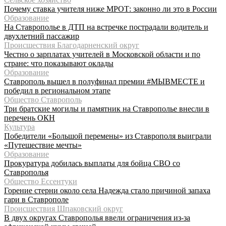
Почему ставка учителя ниже МРОТ: законно ли это в России
Образование
На Ставрополье в ДТП на встречке пострадали водитель и
двухлетний пассажир
Происшествия Благодарненский округ
Честно о зарплатах учителей в Московской области и по
стране: что показывают оклады
Образование
Ставрополь вышел в полуфинал премии #МЫВМЕСТЕ и
победил в региональном этапе
Общество Ставрополь
Три братские могилы и памятник на Ставрополье внесли в
перечень ОКН
Культура
Победители «Большой перемены» из Ставрополя выиграли
«Путешествие мечты»
Образование
Прокуратура добилась выплаты для бойца СВО со
Ставрополья
Общество Ессентуки
Горение стерни около села Надежда стало причиной запаха
гари в Ставрополе
Происшествия Шпаковский округ
В двух округах Ставрополья ввели ограничения из-за