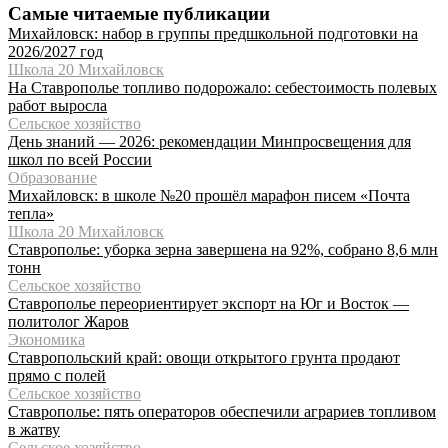
Самые читаемые публикации
Михайловск: набор в группы предшкольной подготовки на
2026/2027 год
Школа 20 Михайловск
На Ставрополье топливо подорожало: себестоимость полевых
работ выросла
Сельское хозяйство
День знаний — 2026: рекомендации Минпросвещения для
школ по всей России
Образование
Михайловск: в школе №20 прошёл марафон писем «Почта
тепла»
Школа 20 Михайловск
Ставрополье: уборка зерна завершена на 92%, собрано 8,6 млн
тонн
Сельское хозяйство
Ставрополье переориентирует экспорт на Юг и Восток —
политолог Жаров
Экономика
Ставропольский край: овощи открытого грунта продают
прямо с полей
Сельское хозяйство
Ставрополье: пять операторов обеспечили аграриев топливом
в жатву
Сельское хозяйство