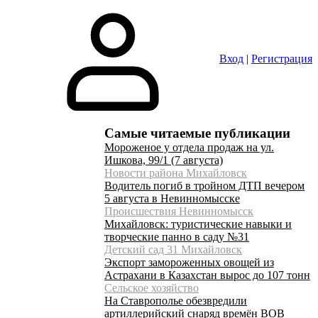
Вход
|
Регистрация
Самые читаемые публикации
Мороженое у отдела продаж на ул.
Ишкова, 99/1 (7 августа)
Новости района Михайловск
Водитель погиб в тройном ДТП вечером
5 августа в Невинномысске
Происшествия Невинномысск
Михайловск: туристические навыки и
творческие панно в саду №31
Детский сад 31 Михайловск
Экспорт замороженных овощей из
Астрахани в Казахстан вырос до 107 тонн
Сельское хозяйство
На Ставрополье обезвредили
артиллерийский снаряд времён ВОВ