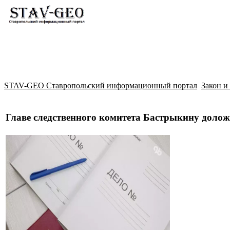
Новости
Жилой район Гармония
Искать
STAV-GEO Ставропольский информационный портал
Закон и
Главе следственного комитета Бастрыкину долож