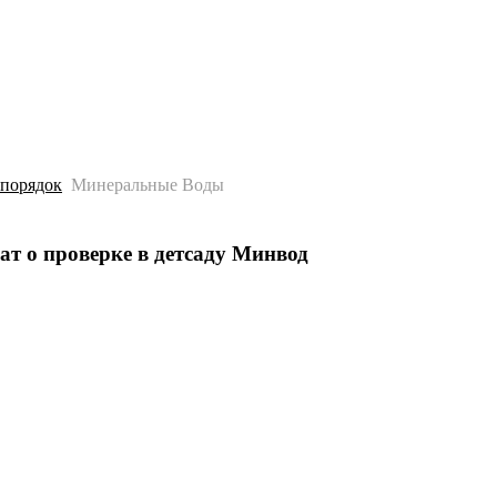
История
Путеводитель
Гео-образование
 порядок
Минеральные Воды
ат о проверке в детсаду Минвод