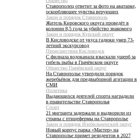
Общество
Ставрополец ответит за фото на аватарке,
оскорбляющее чувства верующих
Закон и порядок Ставрополь
Житель Кировского округа проведёт в
колонии 8,5 года за убийство знакомого
Закон и порядок Курский округ
В Кисловодске от укуса гадюки умер 73-
летний экскурсовод
Происшествия Кисловодск
С филиала водоканала взыскали ущерб за
гибель рыбы в Грачёвском округе
Общество Грачёвский округ
На Ставрополье утвердили порядок
жеребьёвок для предвыборной агитации в
СМИ
Политика
Выдающихся деятелей спорта наградили
в правительстве Ставрополья
Спорт
21 мигранта задержали и выдворили из
страны с птицефермы на Ставрополье
Закон и порядок Изобильненский округ
Новый корпус парка «Мастер» на
Ставрополье примет резидентов в 2027