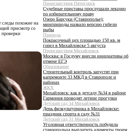
Происшествия Пятигорск
Судебные приставы прослушали лекцию
по избирательному праву
Озеро Барсуки (Ставрополье):
е следы похожие на
минприроды назвало версию гибели
ащий присмотр со
рыбы
х проверки
Природа
Покрасочный цех площадью 150 кв. м
горел в Михайловске 5 августа
Происшествия Михайловск
Москва: в Госдуму внесли инициативы об
отмене ЕГЭ
Образование
Строительный контроль запустят при
капремонте 33 МКД в Ставрополе и
районах
ЖКХ
Михайловск: как в детсаду №34 в районе
Гармония проводят летние прогулки
Детский сад 34 Михайловск
День физкультурника в Михайловске:
праздник спорта в саду №31
Детский сад 31 Михайловск
Уголовная ответственность побудила
ставропольца выплатить алименты троим