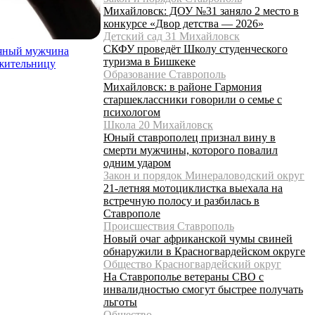
Михайловск: ДОУ №31 заняло 2 место в
конкурсе «Двор детства — 2026»
Детский сад 31 Михайловск
СКФУ проведёт Школу студенческого
ьяный мужчина
туризма в Бишкеке
ожительницу
Образование Ставрополь
Михайловск: в районе Гармония
старшеклассники говорили о семье с
психологом
Школа 20 Михайловск
Юный ставрополец признал вину в
смерти мужчины, которого повалил
одним ударом
Закон и порядок Минераловодский округ
21-летняя мотоциклистка выехала на
встречную полосу и разбилась в
Ставрополе
Происшествия Ставрополь
Новый очаг африканской чумы свиней
обнаружили в Красногвардейском округе
Общество Красногвардейский округ
На Ставрополье ветераны СВО с
инвалидностью смогут быстрее получать
льготы
Общество