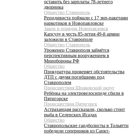
оставить без зарплаты 78-летнего
дворника
Общество Ставрополь
Рецидивиста поймали с 17 зип-пакетами
наркотиков в Новопавловске
Закон и порядок Новопавловск
Капсулу в честь 85-летия 49-й армии
заложили в Ставрополе
Общество Ставрополь
Уроженец Ставрополя займётся
перспективным вооружением в
Минобороны РФ
Общество
Прокуратура проверяет обстоятельства
ДТП с двумя погибшими под
Ставрополем
Происшествия Шпаковский округ
Ребёнка на электровелосипеде сбили в
Пятигорске
Происшествия Пятигорск
Астраханцам рассказали, сколько стоит
рыба в Селенских Исадах
Общество
Ставропольские гандболисты в Тольятти
победили соперников из Санкт-