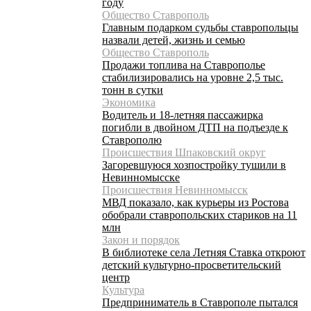
году
Общество Ставрополь
Главным подарком судьбы ставропольцы
назвали детей, жизнь и семью
Общество Ставрополь
Продажи топлива на Ставрополье
стабилизировались на уровне 2,5 тыс.
тонн в сутки
Экономика
Водитель и 18-летняя пассажирка
погибли в двойном ДТП на подъезде к
Ставрополю
Происшествия Шпаковский округ
Загоревшуюся хозпостройку тушили в
Невинномысске
Происшествия Невинномысск
МВД показало, как курьеры из Ростова
обобрали ставропольских стариков на 11
млн
Закон и порядок
В библиотеке села Летняя Ставка откроют
детский культурно-просветительский
центр
Культура
Предприниматель в Ставрополе пытался