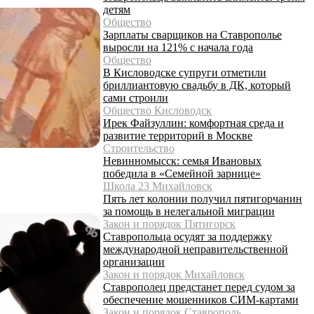
детям
Общество
Зарплаты сварщиков на Ставрополье
выросли на 121% с начала года
Общество
В Кисловодске супруги отметили
бриллиантовую свадьбу в ДК, который
сами строили
Общество Кисловодск
Ирек Файзуллин: комфортная среда и
развитие территорий в Москве
Строительство
Невинномысск: семья Ивановых
победила в «Семейной зарнице»
Школа 23 Михайловск
Пять лет колонии получил пятигорчанин
за помощь в нелегальной миграции
Закон и порядок Пятигорск
Ставропольца осудят за поддержку
международной неправительственной
организации
Закон и порядок Михайловск
Ставрополец предстанет перед судом за
обеспечение мошенников СИМ-картами
Закон и порядок Ставрополь