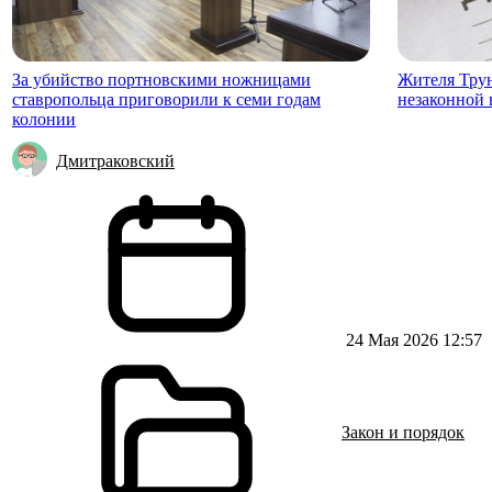
За убийство портновскими ножницами
Жителя Трун
ставропольца приговорили к семи годам
незаконной 
колонии
Дмитраковский
24 Мая 2026 12:57
Закон и порядок