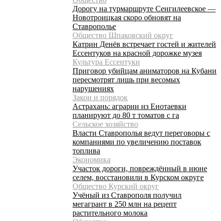
Дорогу на турмаршруте Сенгилеевское —
Новотроицкая скоро обновят на
Ставрополье
Общество Шпаковский округ
Катрин Денёв встречает гостей и жителей
Ессентуков на красной дорожке музея
Культура Ессентуки
Приговор убийцам аниматоров на Кубани
пересмотрят лишь при весомых
нарушениях
Закон и порядок
Астрахань: аграрии из Енотаевки
планируют до 80 т томатов с га
Сельское хозяйство
Власти Ставрополья ведут переговоры с
компаниями по увеличению поставок
топлива
Экономика
Участок дороги, повреждённый в июне
селем, восстановили в Курском округе
Общество Курский округ
Учёный из Ставрополя получил
мегагрант в 250 млн на рецепт
растительного молока