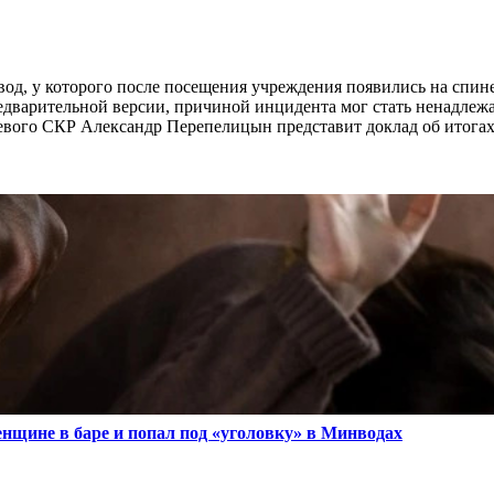
нвод, у которого после посещения учреждения появились на спин
редварительной версии, причиной инцидента мог стать ненадлеж
аевого СКР Александр Перепелицын представит доклад об итога
щине в баре и попал под «уголовку» в Минводах