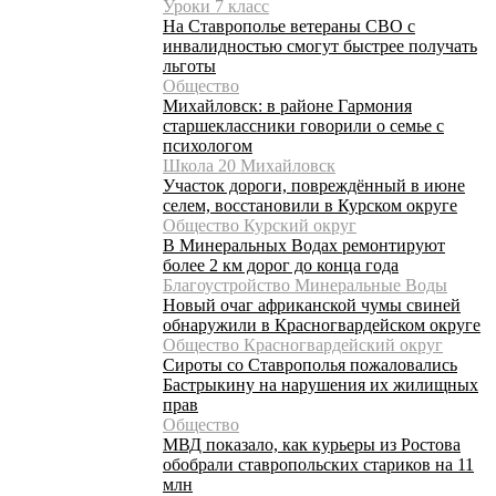
Уроки 7 класс
На Ставрополье ветераны СВО с
инвалидностью смогут быстрее получать
льготы
Общество
Михайловск: в районе Гармония
старшеклассники говорили о семье с
психологом
Школа 20 Михайловск
Участок дороги, повреждённый в июне
селем, восстановили в Курском округе
Общество Курский округ
В Минеральных Водах ремонтируют
более 2 км дорог до конца года
Благоустройство Минеральные Воды
Новый очаг африканской чумы свиней
обнаружили в Красногвардейском округе
Общество Красногвардейский округ
Сироты со Ставрополья пожаловались
Бастрыкину на нарушения их жилищных
прав
Общество
МВД показало, как курьеры из Ростова
обобрали ставропольских стариков на 11
млн