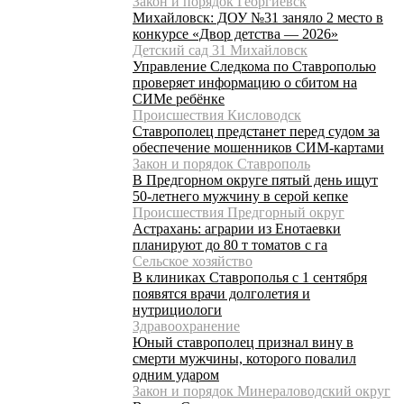
Закон и порядок Георгиевск
Михайловск: ДОУ №31 заняло 2 место в
конкурсе «Двор детства — 2026»
Детский сад 31 Михайловск
Управление Следкома по Ставрополью
проверяет информацию о сбитом на
СИМе ребёнке
Происшествия Кисловодск
Ставрополец предстанет перед судом за
обеспечение мошенников СИМ-картами
Закон и порядок Ставрополь
В Предгорном округе пятый день ищут
50-летнего мужчину в серой кепке
Происшествия Предгорный округ
Астрахань: аграрии из Енотаевки
планируют до 80 т томатов с га
Сельское хозяйство
В клиниках Ставрополья с 1 сентября
появятся врачи долголетия и
нутрициологи
Здравоохранение
Юный ставрополец признал вину в
смерти мужчины, которого повалил
одним ударом
Закон и порядок Минераловодский округ