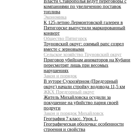
Власти Ставрополья ведут переговоры с
компаниями по увеличению поставок
топлива
Экономика
К 125-летию Лермонтовской галереи в
Пятигорске выпустили маркированный
конверт
Общество Пятигорск
Труновский округ: озимый рапс созрел
вместе с зерновыми
Сельское хозяйство Труновский округ
Приговор убийцам аниматоров на Кубани
пересмотрят лишь при весомых
нарушениях
Закон и порядок
В хуторе Сухоозёрном (Предгорный
округ) начали стройку водовода 11,5 км
ЖКХ Предгорный округ
Житель Михайловска осудили за
покушение на убийство парня своей
подруги
Закон и порядок Михайловск
География 7 класс. Урок 1.
Географическая оболочка: особенности
строения и свойства