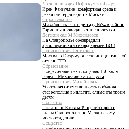
Закон и порядок Нефтекумский округ
Ирек Файзуллин: комфортная среда и
развитие территорий в Москве
Строительство
Михайловск: как в детсаду №34 в районе
Гармония проводят летние прогулки
Детский сад 34 Михайловск
На Ставрополье обезвредили
артиллерийский снаряд времён ВОВ
Происшествия Пятигорск
Москва: в Госдуму внесли инициативы об
отмене ЕГЭ
Образование
Покрасочный цех площадью 150 кв. м
горел в Михайловске 5 августа
Происшествия Михайловск
Уголовная ответственность побудила
ставропольца выплатить алименты троим
детям
Общество
Политолог Еловский оценил проект
главы Ставрополья по Малкинскому
месторождению
Общество
Судебные приставы прослушали лекцию