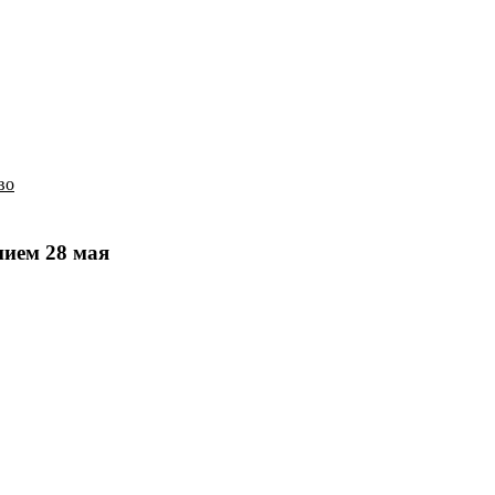
История
Путеводитель
Гео-образование
во
нием 28 мая