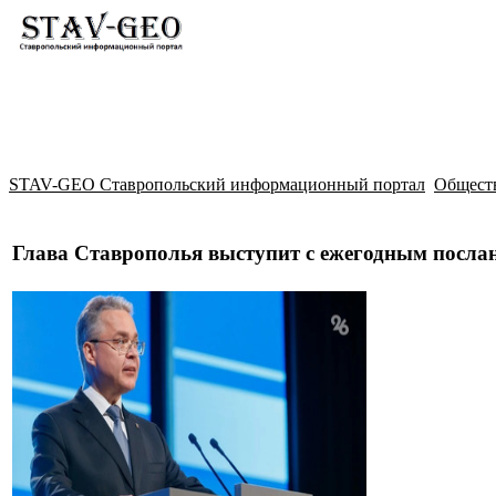
Новости
Жилой район Гармония
Искать
STAV-GEO Ставропольский информационный портал
Общест
Глава Ставрополья выступит с ежегодным посла