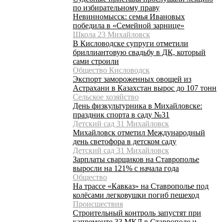
по избирательному праву
Невинномысск: семья Ивановых
победила в «Семейной зарнице»
Школа 23 Михайловск
В Кисловодске супруги отметили
бриллиантовую свадьбу в ДК, который
сами строили
Общество Кисловодск
Экспорт замороженных овощей из
Астрахани в Казахстан вырос до 107 тонн
Сельское хозяйство
День физкультурника в Михайловске:
праздник спорта в саду №31
Детский сад 31 Михайловск
Михайловск отметил Международный
день светофора в детском саду
Детский сад 31 Михайловск
Зарплаты сварщиков на Ставрополье
выросли на 121% с начала года
Общество
На трассе «Кавказ» на Ставрополье под
колёсами легковушки погиб пешеход
Происшествия
Строительный контроль запустят при
капремонте 33 МКД в Ставрополе и