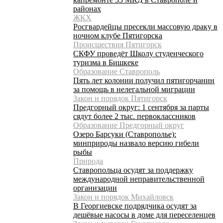
районах
ЖКХ
Росгвардейцы пресекли массовую драку в
ночном клубе Пятигорска
Происшествия Пятигорск
СКФУ проведёт Школу студенческого
туризма в Бишкеке
Образование Ставрополь
Пять лет колонии получил пятигорчанин
за помощь в нелегальной миграции
Закон и порядок Пятигорск
Предгорный округ: 1 сентября за парты
сядут более 2 тыс. первоклассников
Образование Предгорный округ
Озеро Барсуки (Ставрополье):
минприроды назвало версию гибели
рыбы
Природа
Ставропольца осудят за поддержку
международной неправительственной
организации
Закон и порядок Михайловск
В Георгиевске подрядчика осудят за
дешёвые насосы в доме для переселенцев