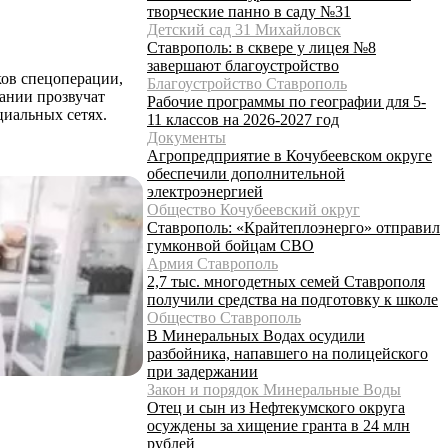
творческие панно в саду №31
Детский сад 31 Михайловск
Ставрополь: в сквере у лицея №8
завершают благоустройство
ов спецоперации,
Благоустройство Ставрополь
лании прозвучат
Рабочие программы по географии для 5-
циальных сетях.
11 классов на 2026-2027 год
Документы
Агропредприятие в Кочубеевском округе
обеспечили дополнительной
электроэнергией
Общество Кочубеевский округ
Ставрополь: «Крайтеплоэнерго» отправил
гумконвой бойцам СВО
Армия Ставрополь
2,7 тыс. многодетных семей Ставрополя
получили средства на подготовку к школе
Общество Ставрополь
В Минеральных Водах осудили
разбойника, напавшего на полицейского
при задержании
Закон и порядок Минеральные Воды
Отец и сын из Нефтекумского округа
осуждены за хищение гранта в 24 млн
рублей