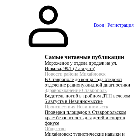
Вход
|
Регистрация
Самые читаемые публикации
Мороженое у отдела продаж на ул.
Ишкова, 99/1 (7 августа)
Новости района Михайловск
В Ставрополе до конца года откроют
отделение радионуклидной диагностики
Здравоохранение Ставрополь
Водитель погиб в тройном ДТП вечером
5 августа в Невинномысске
Происшествия Невинномысск
Проверки площадок в Ставропольском
крае: безопасность для детей и спорт в
фокусе
Общество
Михайловск: туристические навыки и