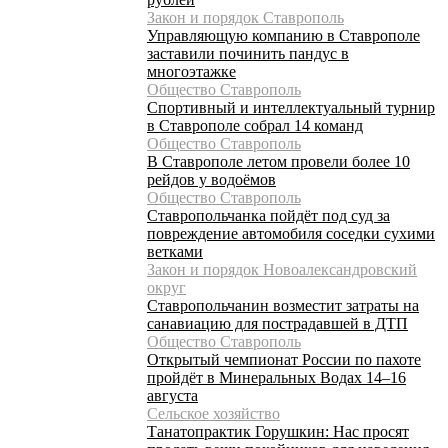
Закон и порядок Ставрополь
Управляющую компанию в Ставрополе
заставили починить пандус в
многоэтажке
Общество Ставрополь
Спортивный и интеллектуальный турнир
в Ставрополе собрал 14 команд
Общество Ставрополь
В Ставрополе летом провели более 10
рейдов у водоёмов
Общество Ставрополь
Ставропольчанка пойдёт под суд за
повреждение автомобиля соседки сухими
ветками
Закон и порядок Новоалександровский
округ
Ставропольчанин возместит затраты на
санавиацию для пострадавшей в ДТП
Общество Ставрополь
Открытый чемпионат России по пахоте
пройдёт в Минеральных Водах 14–16
августа
Сельское хозяйство
Танатопрактик Горушкин: Нас просят