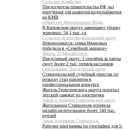
Сельское хозяйство
Председатель правительства РФ дал
поручения для развития водоснабжения
на КМВ
Общество Минеральные Воды
В Кировском округе завершают уборку
зерновых: 54,1 тыс. га
Сельское хозяйство Кировский округ
Невинномысск: семья Ивановых
победила в «Семейной зарнице»
Школа 23 Михайловск
Предгорный округ: 1 сентября за парты
сядут более 2 тыс. первоклассников
Образование Предгорный округ
Ставропольский судебный пристав по
розыску стал призером в
профессиональном конкурсе
Житель Георгиевского округа похитил
детский самокат из электрички
Закон и порядок Георгиевский округ
Жительница Ставрополя перевела
онлайн-целительнице более 340 тыс.
рублей
Закон и порядок Ставрополь
Рабочие программы по географии для 5-