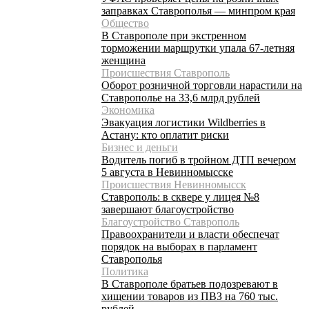
заправках Ставрополья — минпром края
Общество
В Ставрополе при экстренном
торможении маршрутки упала 67-летняя
женщина
Происшествия Ставрополь
Оборот розничной торговли нарастили на
Ставрополье на 33,6 млрд рублей
Экономика
Эвакуация логистики Wildberries в
Астану: кто оплатит риски
Бизнес и деньги
Водитель погиб в тройном ДТП вечером
5 августа в Невинномысске
Происшествия Невинномысск
Ставрополь: в сквере у лицея №8
завершают благоустройство
Благоустройство Ставрополь
Правоохранители и власти обеспечат
порядок на выборах в парламент
Ставрополья
Политика
В Ставрополе братьев подозревают в
хищении товаров из ПВЗ на 760 тыс.
рублей