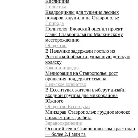
Кислицина
Политика
Квадроциклы для тушения лесных
пожаров закупили на Ставрополье
Природа
Политолог Еловский оценил проект
главы Ставрополья по Малкинскому
месторождению
Общество
В Нальчике задержали гостью из
Ростовской области, укравшую детскую
коляску
Закон и порядок
Мелиорация на Ставрополье: рост
орошения поддержит семена
Сельское хозяйство
В Ессентуках жители выберут дизайн
входной группы для микрорайона
Южного
Общество Ессентуки
Минздрав Ставрополья: грудное молоко
снижает риск диабета
Здравоохранение
Осенний сев в Ставропольском крае: план
— более 2,1 млн га