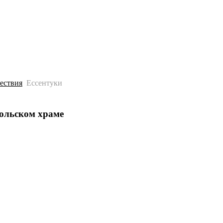
История
Путеводитель
Гео-образование
ествия
Ессентуки
кольском храме