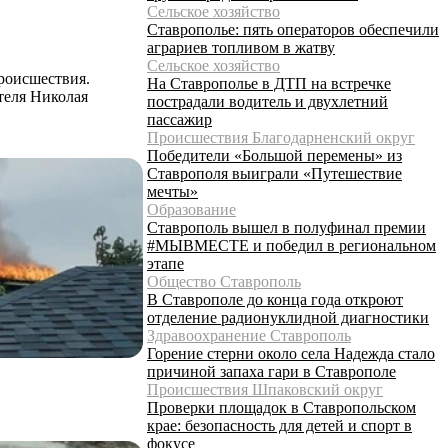
Сельское хозяйство
Ставрополье: пять операторов обеспечили
аграриев топливом в жатву
Сельское хозяйство
роисшествия.
На Ставрополье в ДТП на встречке
теля Николая
пострадали водитель и двухлетний
пассажир
Происшествия Благодарненский округ
Победители «Большой перемены» из
Ставрополя выиграли «Путешествие
мечты»
Образование
Ставрополь вышел в полуфинал премии
#МЫВМЕСТЕ и победил в региональном
этапе
Общество Ставрополь
В Ставрополе до конца года откроют
отделение радионуклидной диагностики
Здравоохранение Ставрополь
Горение стерни около села Надежда стало
причиной запаха гари в Ставрополе
Происшествия Шпаковский округ
Проверки площадок в Ставропольском
крае: безопасность для детей и спорт в
фокусе