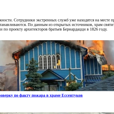
жности. Сотрудники экстренных служб уже находятся на месте п
танавливаются. По данным из открытых источников, храм святи
 по проекту архитекторов братьев Бернардацци в 1826 году.
оверку по факту пожара в храме Ессентуков