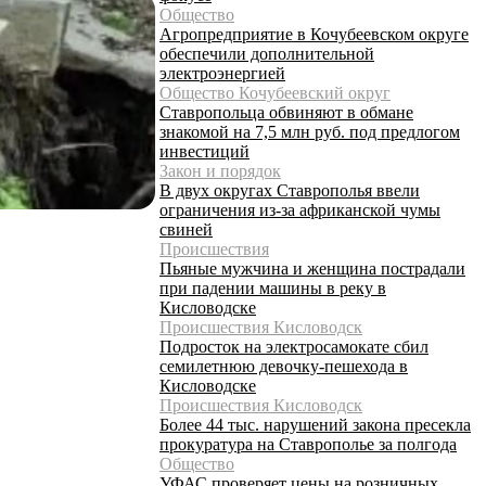
Общество
Агропредприятие в Кочубеевском округе
обеспечили дополнительной
электроэнергией
Общество Кочубеевский округ
Ставропольца обвиняют в обмане
знакомой на 7,5 млн руб. под предлогом
инвестиций
Закон и порядок
В двух округах Ставрополья ввели
ограничения из-за африканской чумы
свиней
Происшествия
Пьяные мужчина и женщина пострадали
при падении машины в реку в
Кисловодске
Происшествия Кисловодск
Подросток на электросамокате сбил
семилетнюю девочку-пешехода в
Кисловодске
Происшествия Кисловодск
Более 44 тыс. нарушений закона пресекла
прокуратура на Ставрополье за полгода
Общество
УФАС проверяет цены на розничных