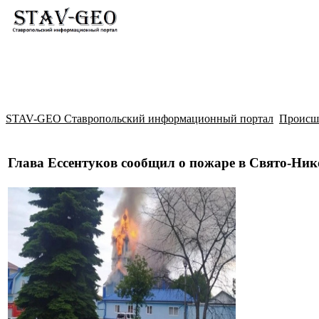
Новости
Жилой район Гармония
Искать
STAV-GEO Ставропольский информационный портал
Происш
Глава Ессентуков сообщил о пожаре в Свято-Ни