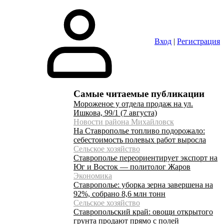
Вход
|
Регистрация
Самые читаемые публикации
Мороженое у отдела продаж на ул.
Ишкова, 99/1 (7 августа)
Новости района Михайловск
На Ставрополье топливо подорожало:
себестоимость полевых работ выросла
Сельское хозяйство
Ставрополье переориентирует экспорт на
Юг и Восток — политолог Жаров
Экономика
Ставрополье: уборка зерна завершена на
92%, собрано 8,6 млн тонн
Сельское хозяйство
Ставропольский край: овощи открытого
грунта продают прямо с полей