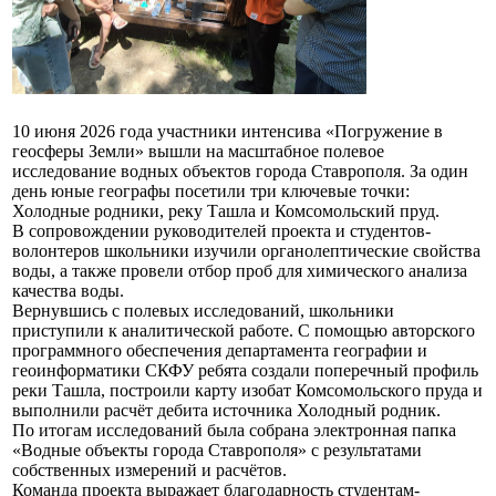
10 июня 2026 года участники интенсива «Погружение в
геосферы Земли» вышли на масштабное полевое
исследование водных объектов города Ставрополя. За один
день юные географы посетили три ключевые точки:
Холодные родники, реку Ташла и Комсомольский пруд.
В сопровождении руководителей проекта и студентов-
волонтеров школьники изучили органолептические свойства
воды, а также провели отбор проб для химического анализа
качества воды.
Вернувшись с полевых исследований, школьники
приступили к аналитической работе. С помощью авторского
программного обеспечения департамента географии и
геоинформатики СКФУ ребята создали поперечный профиль
реки Ташла, построили карту изобат Комсомольского пруда и
выполнили расчёт дебита источника Холодный родник.
По итогам исследований была собрана электронная папка
«Водные объекты города Ставрополя» с результатами
собственных измерений и расчётов.
Команда проекта выражает благодарность студентам-