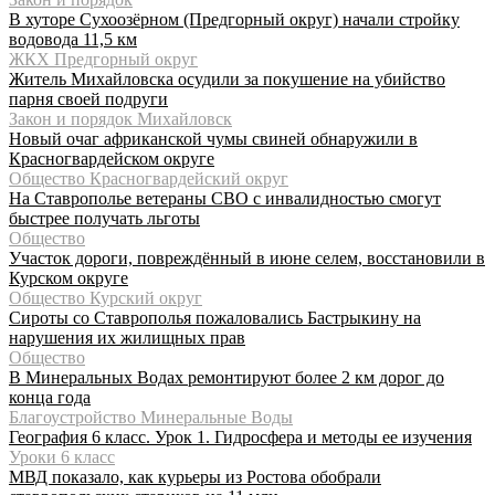
В хуторе Сухоозёрном (Предгорный округ) начали стройку
водовода 11,5 км
ЖКХ Предгорный округ
Житель Михайловска осудили за покушение на убийство
парня своей подруги
Закон и порядок Михайловск
Новый очаг африканской чумы свиней обнаружили в
Красногвардейском округе
Общество Красногвардейский округ
На Ставрополье ветераны СВО с инвалидностью смогут
быстрее получать льготы
Общество
Участок дороги, повреждённый в июне селем, восстановили в
Курском округе
Общество Курский округ
Сироты со Ставрополья пожаловались Бастрыкину на
нарушения их жилищных прав
Общество
В Минеральных Водах ремонтируют более 2 км дорог до
конца года
Благоустройство Минеральные Воды
География 6 класс. Урок 1. Гидросфера и методы ее изучения
Уроки 6 класс
МВД показало, как курьеры из Ростова обобрали