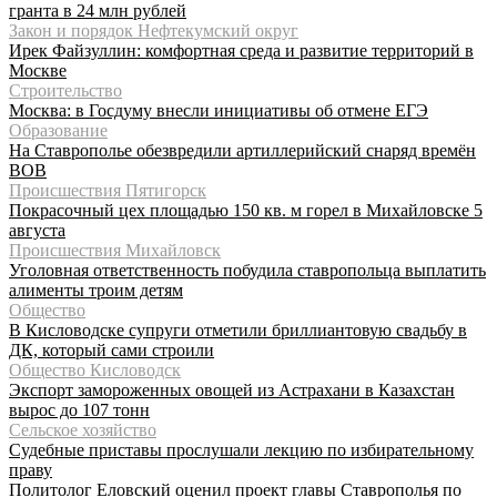
гранта в 24 млн рублей
Закон и порядок Нефтекумский округ
Ирек Файзуллин: комфортная среда и развитие территорий в
Москве
Строительство
Москва: в Госдуму внесли инициативы об отмене ЕГЭ
Образование
На Ставрополье обезвредили артиллерийский снаряд времён
ВОВ
Происшествия Пятигорск
Покрасочный цех площадью 150 кв. м горел в Михайловске 5
августа
Происшествия Михайловск
Уголовная ответственность побудила ставропольца выплатить
алименты троим детям
Общество
В Кисловодске супруги отметили бриллиантовую свадьбу в
ДК, который сами строили
Общество Кисловодск
Экспорт замороженных овощей из Астрахани в Казахстан
вырос до 107 тонн
Сельское хозяйство
Судебные приставы прослушали лекцию по избирательному
праву
Политолог Еловский оценил проект главы Ставрополья по