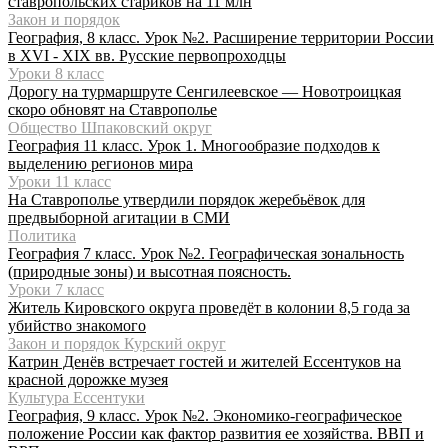
ставропольских стариков на 11 млн
Закон и порядок
География, 8 класс. Урок №2. Расширение территории России
в XVI - XIX вв. Русские первопроходцы
Уроки 8 класс
Дорогу на турмаршруте Сенгилеевское — Новотроицкая
скоро обновят на Ставрополье
Общество Шпаковский округ
География 11 класс. Урок 1. Многообразие подходов к
выделению регионов мира
Уроки 11 класс
На Ставрополье утвердили порядок жеребьёвок для
предвыборной агитации в СМИ
Политика
География 7 класс. Урок №2. Географическая зональность
(природные зоны) и высотная поясность.
Уроки 7 класс
Житель Кировского округа проведёт в колонии 8,5 года за
убийство знакомого
Закон и порядок Курский округ
Катрин Денёв встречает гостей и жителей Ессентуков на
красной дорожке музея
Культура Ессентуки
География, 9 класс. Урок №2. Экономико-географическое
положение России как фактор развития ее хозяйства. ВВП и