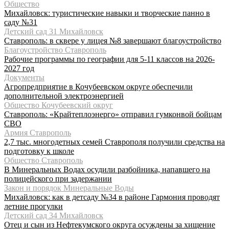
Общество
Михайловск: туристические навыки и творческие панно в
саду №31
Детский сад 31 Михайловск
Ставрополь: в сквере у лицея №8 завершают благоустройство
Благоустройство Ставрополь
Рабочие программы по географии для 5-11 классов на 2026-
2027 год
Документы
Агропредприятие в Кочубеевском округе обеспечили
дополнительной электроэнергией
Общество Кочубеевский округ
Ставрополь: «Крайтеплоэнерго» отправил гумконвой бойцам
СВО
Армия Ставрополь
2,7 тыс. многодетных семей Ставрополя получили средства на
подготовку к школе
Общество Ставрополь
В Минеральных Водах осудили разбойника, напавшего на
полицейского при задержании
Закон и порядок Минеральные Воды
Михайловск: как в детсаду №34 в районе Гармония проводят
летние прогулки
Детский сад 34 Михайловск
Отец и сын из Нефтекумского округа осуждены за хищение