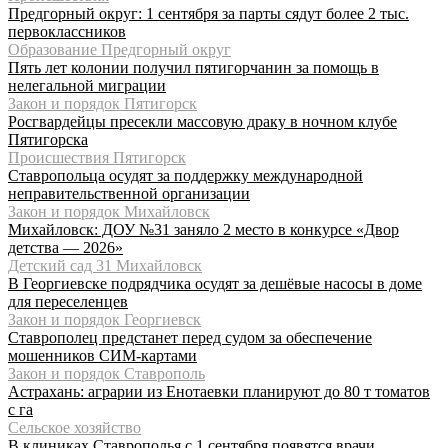
Предгорный округ: 1 сентября за парты сядут более 2 тыс.
первоклассников
Образование Предгорный округ
Пять лет колонии получил пятигорчанин за помощь в
нелегальной миграции
Закон и порядок Пятигорск
Росгвардейцы пресекли массовую драку в ночном клубе
Пятигорска
Происшествия Пятигорск
Ставропольца осудят за поддержку международной
неправительственной организации
Закон и порядок Михайловск
Михайловск: ДОУ №31 заняло 2 место в конкурсе «Двор
детства — 2026»
Детский сад 31 Михайловск
В Георгиевске подрядчика осудят за дешёвые насосы в доме
для переселенцев
Закон и порядок Георгиевск
Ставрополец предстанет перед судом за обеспечение
мошенников СИМ-картами
Закон и порядок Ставрополь
Астрахань: аграрии из Енотаевки планируют до 80 т томатов
с га
Сельское хозяйство
В клиниках Ставрополья с 1 сентября появятся врачи