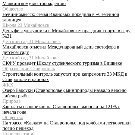
Малкинскому месторождению
Общество
Невинномысск: семья Ивановых победила в «Семейной
зарнице»
Школа 23 Михайловск
День физкультурника в Михайловске: праздник спорта в саду
№31
Детский сад 31 Михайловск
Михайловск отметил Международный день светофора в
детском саду
Детский сад 31 Михайловск
СКФУ проведёт Школу студенческого туризма в Бишкеке
Образование Ставрополь
Строительный контроль запустят при капремонте 33 МКД в
Ставрополе и районах
ЖКХ
Озеро Барсуки (Ставрополье): минприроды назвало версию
гибели рыбы
Природа
Зарплаты сварщиков на Ставрополье выросли на 121% с
начала года
Общество
На трассе «Кавказ» на Ставрополье под колёсами легковушки
погиб пешеход
Происшествия