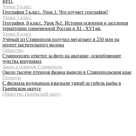
ВРП.
Уроки 9 класс
География 5 класс. Урок 1. Что изучает география?
Уроки 5 класс
География, 8 класс. Урок №1. История освоения и заселения
территории современной России в XI - XVI вв.
Уроки 8 класс
Учёный из Ставрополя получил мегагрант в 250 млн на
рецепт растительного молока
Общество
Ставрополец ответит за фото на аватарке, оскорбляющее
чувства верующих
Закон и порядок Ставрополь
Около тысячи птенцов фазана вывели в Ставропольском крае
Природа
С филиала водоканала взыскали ущерб за гибель рыбы в
Грачёвском округе
Общество Грачёвский округ