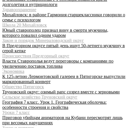
долголетия и нутрициологи
Здравоохранение
Михайловск: в районе Гармония старшеклассники говорили о
семье с психологом
Школа 20 Михайловск
Юный ставрополец признал вину в смерти мужчины,
которого повалил одним ударом
Закон и порядок Минераловодский округ
В Предгорном округе пятый день ищут 50-летнего мужчину в
серой кепке
Происшествия Предгорный округ
Власти Ставрополья ведут переговоры с компаниями по
увеличению поставок топлива
Экономика
К 125-летию Лермонтовской галереи в Пятигорске выпустили
маркированный конверт
Общество Пятигорск
Труновский округ: озимый рапс созрел вместе с зерновыми
Сельское хозяйство Труновский округ
География 7 класс. Урок 1. Географическая оболочка:
особенности строения и свойства
Уроки 7 класс
Приговор убийцам аниматоров на Кубани пересмотрят лишь
при весомых нарушениях
Закон и порядок