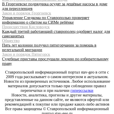
В Георгиевске подрядчика осудят за дешёвые насосы в доме
для переселенцев
Закон и порядок Георгиевск
Управление Следкома по Ставрополью проверяет
информацию о сбитом на СИМе ребёнке
Происшествия Кисловодск
Каждый третий работающий ставрополец одобряет налог для
самозанятых
Общество
Пять лет колонии получил пятигорчанин за помощь в
нелегальной миграции
Закон и порядок Пятигорск
Судебные приставы прослушали лекцию по избирательному
праву
Ставропольский информационный портал stav-geo в сети с
2009 года рассказывает о самом интересном и актуальном.
Новости из проверенных источников. Любое использование
материалов допускается только при соблюдении правил
перепечатки и при наличии
гиперссылки
Новости, аналитика, прогнозы и другие материалы,
представленные на данном сайте, не являются офертой или
рекомендацией к покупке или продаже каких-либо активов
Все права защищены © Ставропольский информационный
портал stav-geo.ru