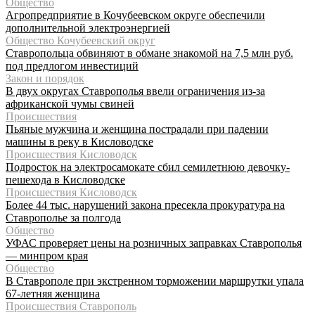
Общество
Агропредприятие в Кочубеевском округе обеспечили
дополнительной электроэнергией
Общество Кочубеевский округ
Ставропольца обвиняют в обмане знакомой на 7,5 млн руб.
под предлогом инвестиций
Закон и порядок
В двух округах Ставрополья ввели ограничения из-за
африканской чумы свиней
Происшествия
Пьяные мужчина и женщина пострадали при падении
машины в реку в Кисловодске
Происшествия Кисловодск
Подросток на электросамокате сбил семилетнюю девочку-
пешехода в Кисловодске
Происшествия Кисловодск
Более 44 тыс. нарушений закона пресекла прокуратура на
Ставрополье за полгода
Общество
УФАС проверяет цены на розничных заправках Ставрополья
— минпром края
Общество
В Ставрополе при экстренном торможении маршрутки упала
67-летняя женщина
Происшествия Ставрополь