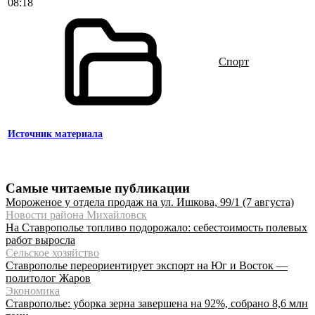
08:18
Спорт
Источник материала
Самые читаемые публикации
Мороженое у отдела продаж на ул. Ишкова, 99/1 (7 августа)
Новости района Михайловск
На Ставрополье топливо подорожало: себестоимость полевых
работ выросла
Сельское хозяйство
Ставрополье переориентирует экспорт на Юг и Восток —
политолог Жаров
Экономика
Ставрополье: уборка зерна завершена на 92%, собрано 8,6 млн