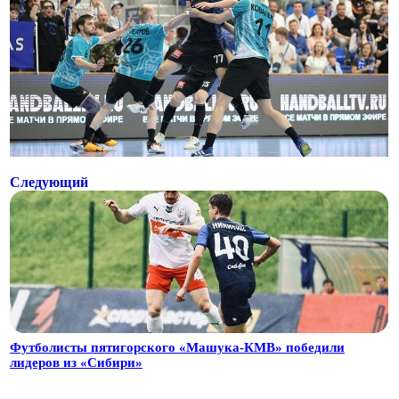
Следующий
Футболисты пятигорского «Машука-КМВ» победили
лидеров из «Сибири»