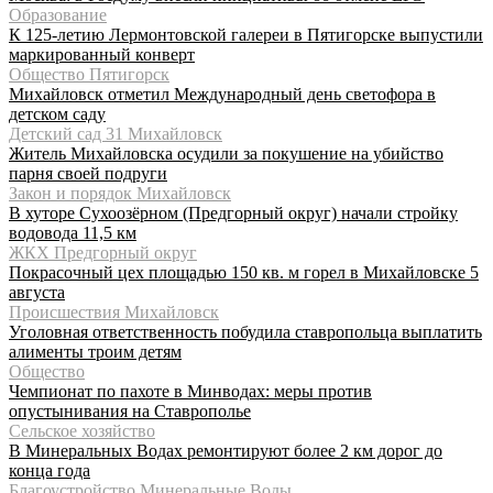
Образование
К 125-летию Лермонтовской галереи в Пятигорске выпустили
маркированный конверт
Общество Пятигорск
Михайловск отметил Международный день светофора в
детском саду
Детский сад 31 Михайловск
Житель Михайловска осудили за покушение на убийство
парня своей подруги
Закон и порядок Михайловск
В хуторе Сухоозёрном (Предгорный округ) начали стройку
водовода 11,5 км
ЖКХ Предгорный округ
Покрасочный цех площадью 150 кв. м горел в Михайловске 5
августа
Происшествия Михайловск
Уголовная ответственность побудила ставропольца выплатить
алименты троим детям
Общество
Чемпионат по пахоте в Минводах: меры против
опустынивания на Ставрополье
Сельское хозяйство
В Минеральных Водах ремонтируют более 2 км дорог до
конца года
Благоустройство Минеральные Воды