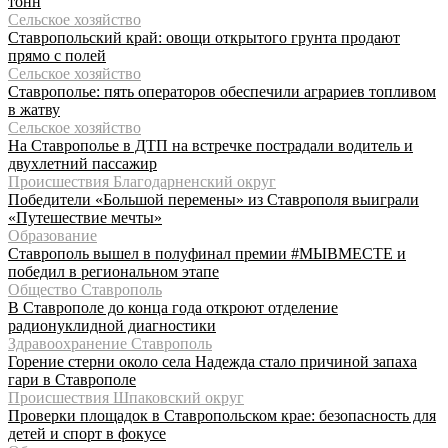
тонн
Сельское хозяйство
Ставропольский край: овощи открытого грунта продают
прямо с полей
Сельское хозяйство
Ставрополье: пять операторов обеспечили аграриев топливом
в жатву
Сельское хозяйство
На Ставрополье в ДТП на встречке пострадали водитель и
двухлетний пассажир
Происшествия Благодарненский округ
Победители «Большой перемены» из Ставрополя выиграли
«Путешествие мечты»
Образование
Ставрополь вышел в полуфинал премии #МЫВМЕСТЕ и
победил в региональном этапе
Общество Ставрополь
В Ставрополе до конца года откроют отделение
радионуклидной диагностики
Здравоохранение Ставрополь
Горение стерни около села Надежда стало причиной запаха
гари в Ставрополе
Происшествия Шпаковский округ
Проверки площадок в Ставропольском крае: безопасность для
детей и спорт в фокусе