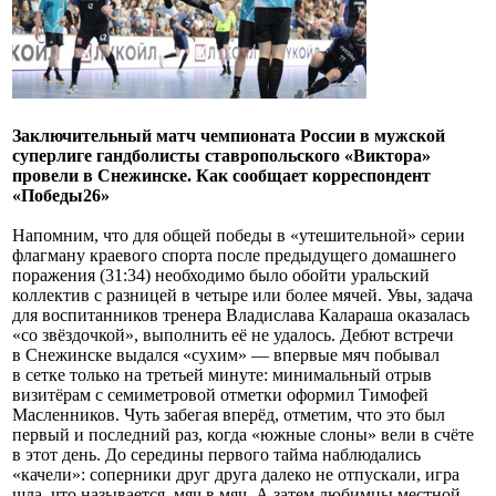
Заключительный матч чемпионата России в мужской
суперлиге гандболисты ставропольского «Виктора»
провели в Снежинске. Как сообщает корреспондент
«Победы26»
Напомним, что для общей победы в «утешительной» серии
флагману краевого спорта после предыдущего домашнего
поражения (31:34) необходимо было обойти уральский
коллектив с разницей в четыре или более мячей. Увы, задача
для воспитанников тренера Владислава Калараша оказалась
«со звёздочкой», выполнить её не удалось. Дебют встречи
в Снежинске выдался «сухим» — впервые мяч побывал
в сетке только на третьей минуте: минимальный отрыв
визитёрам с семиметровой отметки оформил Тимофей
Масленников. Чуть забегая вперёд, отметим, что это был
первый и последний раз, когда «южные слоны» вели в счёте
в этот день. До середины первого тайма наблюдались
«качели»: соперники друг друга далеко не отпускали, игра
шла, что называется, мяч в мяч. А затем любимцы местной