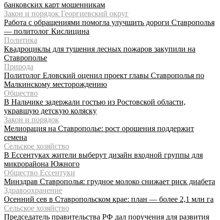
банковских карт мошенникам
Закон и порядок Георгиевский округ
Работа с обращениями помогла улучшить дороги Ставрополья
— политолог Кислицина
Политика
Квадроциклы для тушения лесных пожаров закупили на
Ставрополье
Природа
Политолог Еловский оценил проект главы Ставрополья по
Малкинскому месторождению
Общество
В Нальчике задержали гостью из Ростовской области,
укравшую детскую коляску
Закон и порядок
Мелиорация на Ставрополье: рост орошения поддержит
семена
Сельское хозяйство
В Ессентуках жители выберут дизайн входной группы для
микрорайона Южного
Общество Ессентуки
Минздрав Ставрополья: грудное молоко снижает риск диабета
Здравоохранение
Осенний сев в Ставропольском крае: план — более 2,1 млн га
Сельское хозяйство
Председатель правительства РФ дал поручения для развития