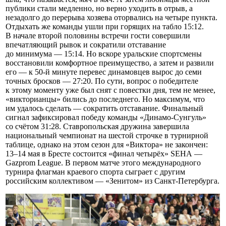
публики стали медленно, но верно уходить в отрыв, а
незадолго до перерыва хозяева оторвались на четыре пункта.
Отдыхать же команды ушли при горящих на табло 15:12.
В начале второй половины встречи гости совершили
впечатляющий рывок и сократили отставание
до минимума — 15:14. Но вскоре уральские спортсмены
восстановили комфортное преимущество, а затем и развили
его — к 50-й минуте перевес динамовцев вырос до семи
точных бросков — 27:20. По сути, вопрос о победителе
к этому моменту уже был снят с повестки дня, тем не менее,
«викторианцы» бились до последнего. Но максимум, что
им удалось сделать — сократить отставание. Финальный
сигнал зафиксировал победу команды «Динамо-Сунгуль»
со счётом 31:28. Ставропольская дружина завершила
национальный чемпионат на шестой строчке в турнирной
таблице, однако на этом сезон для «Виктора» не закончен:
13–14 мая в Бресте состоится «финал четырёх» SEHA —
Gazprom League. В первом матче этого международного
турнира флагман краевого спорта сыграет с другим
российским коллективом — «Зенитом» из Санкт-Петербурга.