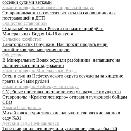
соседки сухими ветками
Закон и порядок Новоалександровский округ
Ставропольчанин возместит затраты на санавиацию для
пострадавшей в ДТП
Общество Ставрополь
Открытый чемпионат России по пахоте пройдёт в
Минеральных Водах 14–16 августа
Сельское хозяйство
Танатопрактик Горушкин: Нас просят продать вещи
покойников для наведения порчи
Общество
В Минеральных Водах осудили разбойника, напавшего на
полицейского при задержании
Закон и порядок Минеральные Воды
Отец и сын из Нефтекумского округа осуждены за хищение
гранта в 24 млн рублей
Закон и порядок Нефтекумский округ
СУдебные приставы поставили точку в разделе имущества
Ставрополь: «Крайтеплоэнерго» отправил гумконвой бойцам
СВО
Армия Ставрополь
Михайловск: туристические навыки и творческие панно в
саду №31
Детский сад 31 Михайловск
Трое ставропольцев получили уголовное дело за сбыт 76