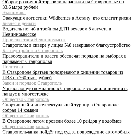
Оборот розничной торговли нарастили на Ставрополье на
33,6 млрд рублей
Экономика
Эвакуация логистики Wildberries в Астану: кто оплатит риски
Бизнес и деньги
Водитель погиб в тройном ДТП вечером 5 августа в
Невинномысске
Происшествия Невинномысск
Ставрополь: в сквере у лицея №8 завершают благоустройство
Благоустройство Ставрополь
Правоохранители и власти обеспечат порядок на выборах в
парламент Ставрополья
Политика
В Ставрополе братьев подозревают в хищении товаров из
ПВЗ на 760 тыс. рублей
Закон и порядок Ставрополь
Управляющую компанию в Ставрополе заставили починить
пандус в многоэтажке
Общество Ставрополь
Спортивный и интеллектуальный турнир в Ставрополе
собрал 14 команд
Общество Ставрополь
В Ставрополе летом провели более 10 рейдов у водоёмов
Общество Ставрополь
Ставропольчанка пойдёт под суд за повреждение автомобиля