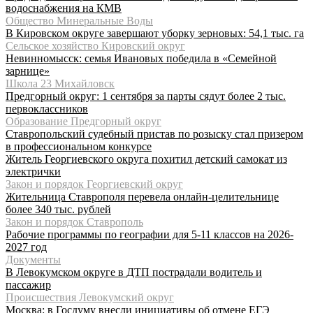
водоснабжения на КМВ
Общество Минеральные Воды
В Кировском округе завершают уборку зерновых: 54,1 тыс. га
Сельское хозяйство Кировский округ
Невинномысск: семья Ивановых победила в «Семейной
зарнице»
Школа 23 Михайловск
Предгорный округ: 1 сентября за парты сядут более 2 тыс.
первоклассников
Образование Предгорный округ
Ставропольский судебный пристав по розыску стал призером
в профессиональном конкурсе
Житель Георгиевского округа похитил детский самокат из
электрички
Закон и порядок Георгиевский округ
Жительница Ставрополя перевела онлайн-целительнице
более 340 тыс. рублей
Закон и порядок Ставрополь
Рабочие программы по географии для 5-11 классов на 2026-
2027 год
Документы
В Левокумском округе в ДТП пострадали водитель и
пассажир
Происшествия Левокумский округ
Москва: в Госдуму внесли инициативы об отмене ЕГЭ