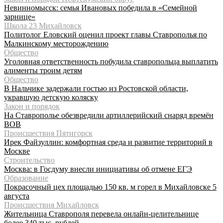
Невинномысск: семья Ивановых победила в «Семейной
зарнице»
Школа 23 Михайловск
Политолог Еловский оценил проект главы Ставрополья по
Малкинскому месторождению
Общество
Уголовная ответственность побудила ставропольца выплатить
алименты троим детям
Общество
В Нальчике задержали гостью из Ростовской области,
укравшую детскую коляску
Закон и порядок
На Ставрополье обезвредили артиллерийский снаряд времён
ВОВ
Происшествия Пятигорск
Ирек Файзуллин: комфортная среда и развитие территорий в
Москве
Строительство
Москва: в Госдуму внесли инициативы об отмене ЕГЭ
Образование
Покрасочный цех площадью 150 кв. м горел в Михайловске 5
августа
Происшествия Михайловск
Жительница Ставрополя перевела онлайн-целительнице
более 340 тыс. рублей