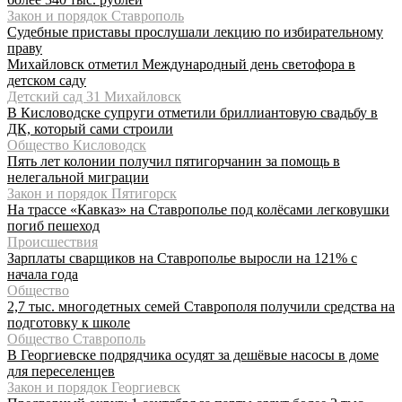
Закон и порядок Ставрополь
Судебные приставы прослушали лекцию по избирательному
праву
Михайловск отметил Международный день светофора в
детском саду
Детский сад 31 Михайловск
В Кисловодске супруги отметили бриллиантовую свадьбу в
ДК, который сами строили
Общество Кисловодск
Пять лет колонии получил пятигорчанин за помощь в
нелегальной миграции
Закон и порядок Пятигорск
На трассе «Кавказ» на Ставрополье под колёсами легковушки
погиб пешеход
Происшествия
Зарплаты сварщиков на Ставрополье выросли на 121% с
начала года
Общество
2,7 тыс. многодетных семей Ставрополя получили средства на
подготовку к школе
Общество Ставрополь
В Георгиевске подрядчика осудят за дешёвые насосы в доме
для переселенцев
Закон и порядок Георгиевск