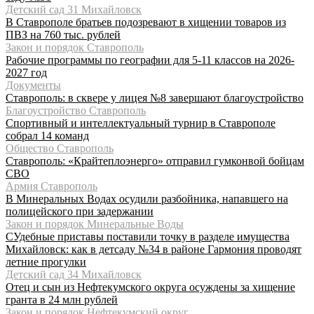
Детский сад 31 Михайловск
В Ставрополе братьев подозревают в хищении товаров из
ПВЗ на 760 тыс. рублей
Закон и порядок Ставрополь
Рабочие программы по географии для 5-11 классов на 2026-
2027 год
Документы
Ставрополь: в сквере у лицея №8 завершают благоустройство
Благоустройство Ставрополь
Спортивный и интеллектуальный турнир в Ставрополе
собрал 14 команд
Общество Ставрополь
Ставрополь: «Крайтеплоэнерго» отправил гумконвой бойцам
СВО
Армия Ставрополь
В Минеральных Водах осудили разбойника, напавшего на
полицейского при задержании
Закон и порядок Минеральные Воды
СУдебные приставы поставили точку в разделе имущества
Михайловск: как в детсаду №34 в районе Гармония проводят
летние прогулки
Детский сад 34 Михайловск
Отец и сын из Нефтекумского округа осуждены за хищение
гранта в 24 млн рублей
Закон и порядок Нефтекумский округ