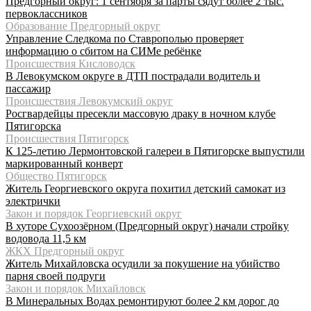
Предгорный округ: 1 сентября за парты сядут более 2 тыс.
первоклассников
Образование Предгорный округ
Управление Следкома по Ставрополью проверяет
информацию о сбитом на СИМе ребёнке
Происшествия Кисловодск
В Левокумском округе в ДТП пострадали водитель и
пассажир
Происшествия Левокумский округ
Росгвардейцы пресекли массовую драку в ночном клубе
Пятигорска
Происшествия Пятигорск
К 125-летию Лермонтовской галереи в Пятигорске выпустили
маркированный конверт
Общество Пятигорск
Житель Георгиевского округа похитил детский самокат из
электрички
Закон и порядок Георгиевский округ
В хуторе Сухоозёрном (Предгорный округ) начали стройку
водовода 11,5 км
ЖКХ Предгорный округ
Житель Михайловска осудили за покушение на убийство
парня своей подруги
Закон и порядок Михайловск
В Минеральных Водах ремонтируют более 2 км дорог до