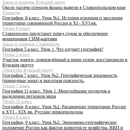
Закон и порядок Курский округ
Около тысячи птенцов фазана вывели в Ставропольском крае
Природа
География, 8 класс. Урок №1. История освоения и заселения
территории современной России в XI - XVI вв.
Уроки 8 класс
Ставрополец предстанет перед судом за обеспечение
мошенников СИМ-картами
Закон и порядок Ставрополь
География 5 класс. Урок 1. Что изучает география?
Уроки 5 класс
Участок дороги, повреждённый в июне селем, восстановили в
Курском округе
Общество Курский округ
География 7 класс. Урок №2. Географическая зональность
(природные зоны) и высотная поясность.
Уроки 7 класс
География 11 класс. Урок 1. Многообразие подходов к
выделению регионов мира
Уроки 11 класс
География, 8 класс. Урок №2. Расширение территории России
в XVI - XIX вв. Русские первопроходцы
Уроки 8 класс
География, 9 класс. Урок №2. Экономико-географическое
положение России как фактор развития ее хозяйства. ВВП и