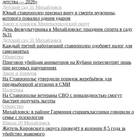
детства — 2026»
Детский сад 31 Михайловск
Юный ставрополец признал вину в смерти мужчины,
которого повалил одним ударом
Закон и порядок Минераловодский округ
День физкультурника в Михайловске: праздник спорта в саду
№31
Детский сад 31 Михайловск
Каждый третий работающий ставрополец одобряет налог для
самозанятых
Общество
Приговор убийцам аниматоров на Кубани пересмотрят лишь
при весомых нарушениях
Закон и порядок
На Ставрополье утвердили порядок жеребьёвок для
предвыборной агитации в СМИ
Политика
На Ставрополье ветераны СВО с инвалидностью смогут
быстрее получать льготы
Общество
Михайловск: в районе Гармония старшеклассники говорили о
семье с психологом
Школа 20 Михайловск
Житель Кировского округа проведёт в колонии 8,5 года за
убийство знакомого