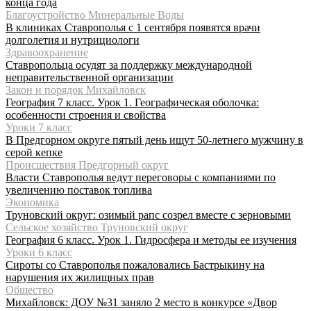
конца года
Благоустройство Минеральные Воды
В клиниках Ставрополья с 1 сентября появятся врачи
долголетия и нутрициологи
Здравоохранение
Ставропольца осудят за поддержку международной
неправительственной организации
Закон и порядок Михайловск
География 7 класс. Урок 1. Географическая оболочка:
особенности строения и свойства
Уроки 7 класс
В Предгорном округе пятый день ищут 50-летнего мужчину в
серой кепке
Происшествия Предгорный округ
Власти Ставрополья ведут переговоры с компаниями по
увеличению поставок топлива
Экономика
Труновский округ: озимый рапс созрел вместе с зерновыми
Сельское хозяйство Труновский округ
География 6 класс. Урок 1. Гидросфера и методы ее изучения
Уроки 6 класс
Сироты со Ставрополья пожаловались Бастрыкину на
нарушения их жилищных прав
Общество
Михайловск: ДОУ №31 заняло 2 место в конкурсе «Двор