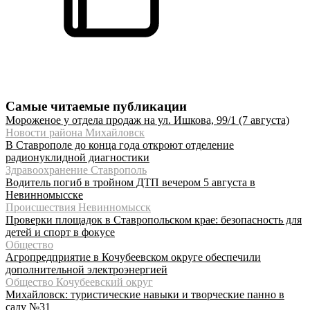
Самые читаемые публикации
Мороженое у отдела продаж на ул. Ишкова, 99/1 (7 августа)
Новости района Михайловск
В Ставрополе до конца года откроют отделение
радионуклидной диагностики
Здравоохранение Ставрополь
Водитель погиб в тройном ДТП вечером 5 августа в
Невинномысске
Происшествия Невинномысск
Проверки площадок в Ставропольском крае: безопасность для
детей и спорт в фокусе
Общество
Агропредприятие в Кочубеевском округе обеспечили
дополнительной электроэнергией
Общество Кочубеевский округ
Михайловск: туристические навыки и творческие панно в
саду №31