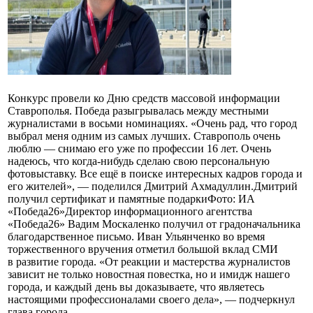
Конкурс провели ко Дню средств массовой информации
Ставрополья. Победа разыгрывалась между местными
журналистами в восьми номинациях. «Очень рад, что город
выбрал меня одним из самых лучших. Ставрополь очень
люблю — снимаю его уже по профессии 16 лет. Очень
надеюсь, что когда-нибудь сделаю свою персональную
фотовыставку. Все ещё в поиске интересных кадров города и
его жителей», — поделился Дмитрий Ахмадуллин.Дмитрий
получил сертификат и памятные подаркиФото: ИА
«Победа26»Директор информационного агентства
«Победа26» Вадим Москаленко получил от градоначальника
благодарственное письмо. Иван Ульянченко во время
торжественного вручения отметил большой вклад СМИ
в развитие города. «От реакции и мастерства журналистов
зависит не только новостная повестка, но и имидж нашего
города, и каждый день вы доказываете, что являетесь
настоящими профессионалами своего дела», — подчеркнул
глава города.