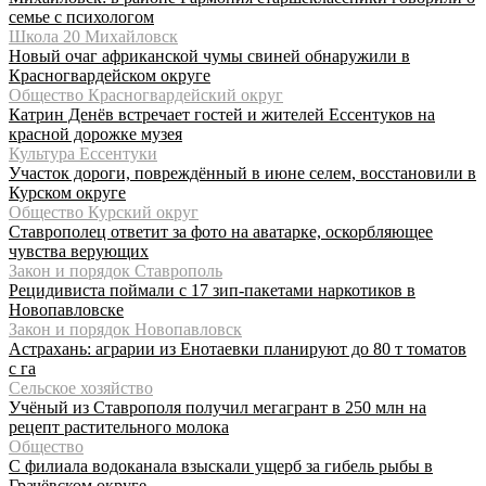
семье с психологом
Школа 20 Михайловск
Новый очаг африканской чумы свиней обнаружили в
Красногвардейском округе
Общество Красногвардейский округ
Катрин Денёв встречает гостей и жителей Ессентуков на
красной дорожке музея
Культура Ессентуки
Участок дороги, повреждённый в июне селем, восстановили в
Курском округе
Общество Курский округ
Ставрополец ответит за фото на аватарке, оскорбляющее
чувства верующих
Закон и порядок Ставрополь
Рецидивиста поймали с 17 зип-пакетами наркотиков в
Новопавловске
Закон и порядок Новопавловск
Астрахань: аграрии из Енотаевки планируют до 80 т томатов
с га
Сельское хозяйство
Учёный из Ставрополя получил мегагрант в 250 млн на
рецепт растительного молока
Общество
С филиала водоканала взыскали ущерб за гибель рыбы в
Грачёвском округе