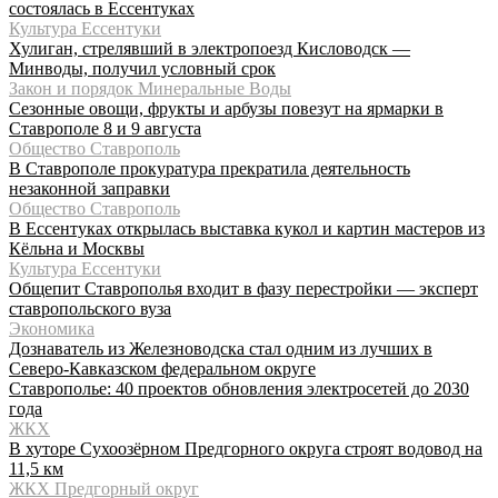
состоялась в Ессентуках
Культура Ессентуки
Хулиган, стрелявший в электропоезд Кисловодск —
Минводы, получил условный срок
Закон и порядок Минеральные Воды
Сезонные овощи, фрукты и арбузы повезут на ярмарки в
Ставрополе 8 и 9 августа
Общество Ставрополь
В Ставрополе прокуратура прекратила деятельность
незаконной заправки
Общество Ставрополь
В Ессентуках открылась выставка кукол и картин мастеров из
Кёльна и Москвы
Культура Ессентуки
Общепит Ставрополья входит в фазу перестройки — эксперт
ставропольского вуза
Экономика
Дознаватель из Железноводска стал одним из лучших в
Северо-Кавказском федеральном округе
Ставрополье: 40 проектов обновления электросетей до 2030
года
ЖКХ
В хуторе Сухоозёрном Предгорного округа строят водовод на
11,5 км
ЖКХ Предгорный округ