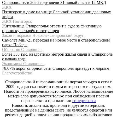
Ставрополье: в 2026 году ввели 31 новый лифт в 12 МКД
ЖКХ
Пятигорск: в доме на улице Сельской установили два новых
лифта
ЖКХ Пятигорск
Жительница Ставрополья ответит в суде за фиктивную
прописку четырёх иностранцев
Закон и порядок Новоалександровский округ
Самолёт МиГ-21 переехал на новое место в ставропольском
парке Победы
Общество Ставрополь
Более 338 тыс. квадратных метров жилья сдали в Ставрополе
с начала года
Экономика Ставрополь
78,07% дорог опорной сети Ставрополя приведут к нормам
Благоустройство
Ставропольский информационный портал stav-geo в сети с
2009 года рассказывает о самом интересном и актуальном.
Новости из проверенных источников. Любое использование
материалов допускается только при соблюдении правил
перепечатки и при наличии
гиперссылки
Новости, аналитика, прогнозы и другие материалы,
представленные на данном сайте, не являются офертой или
рекомендацией к покупке или продаже каких-либо активов