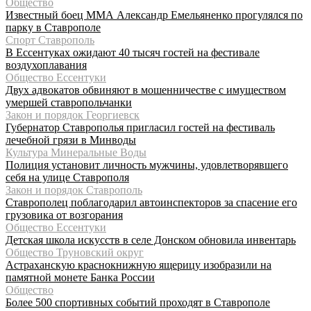
Общество
Известный боец ММА Александр Емельяненко прогулялся по
парку в Ставрополе
Спорт Ставрополь
В Ессентуках ожидают 40 тысяч гостей на фестивале
воздухоплавания
Общество Ессентуки
Двух адвокатов обвиняют в мошенничестве с имуществом
умершей ставропольчанки
Закон и порядок Георгиевск
Губернатор Ставрополья пригласил гостей на фестиваль
лечебной грязи в Минводы
Культура Минеральные Воды
Полиция установит личность мужчины, удовлетворявшего
себя на улице Ставрополя
Закон и порядок Ставрополь
Ставрополец поблагодарил автоинспекторов за спасение его
грузовика от возгорания
Общество Ессентуки
Детская школа искусств в селе Донском обновила инвентарь
Общество Труновский округ
Астраханскую краснокнижную ящерицу изобразили на
памятной монете Банка России
Общество
Более 500 спортивных событий проходят в Ставрополе