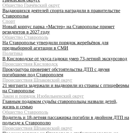
Общество Грачёвский округ
Выдающихся деятелей спорта наградили в правительстве
Ставрополья
Спорт
Новый корпус парка «Мастер» на Ставрополье примет
резидентов в 2027 году
Общество Ставрополь
На Ставрополье утвердили порядок жеребьёвок для
предвыборной агитации в СМИ
Политика
В Кисловодске от укуса гадюки умер 73-летний экскурсовод
Происшествия Кисловодск
Прокуратура проверяет обстоятельства ДТП с двумя
погибшими под Ставрополем
Происшествия Шпаковский округ
21 мигранта задержали и выдворили из страны с птицефермы
на Ставрополье
Закон и порядок Изобильненский округ
Главным подарком судьбы ставропольцы назвали детей,
жизнь и семью
Общество Ставрополь
Водитель и 18-летняя пассажирка погибли в двойном ДТП на
подъезде к Ставрополю
Происшествия Шпаковский округ