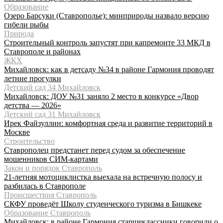
Образование
Озеро Барсуки (Ставрополье): минприроды назвало версию
гибели рыбы
Природа
Строительный контроль запустят при капремонте 33 МКД в
Ставрополе и районах
ЖКХ
Михайловск: как в детсаду №34 в районе Гармония проводят
летние прогулки
Детский сад 34 Михайловск
Михайловск: ДОУ №31 заняло 2 место в конкурсе «Двор
детства — 2026»
Детский сад 31 Михайловск
Ирек Файзуллин: комфортная среда и развитие территорий в
Москве
Строительство
Ставрополец предстанет перед судом за обеспечение
мошенников СИМ-картами
Закон и порядок Ставрополь
21-летняя мотоциклистка выехала на встречную полосу и
разбилась в Ставрополе
Происшествия Ставрополь
СКФУ проведёт Школу студенческого туризма в Бишкеке
Образование Ставрополь
Михайловск: в районе Гармония старшеклассники говорили о