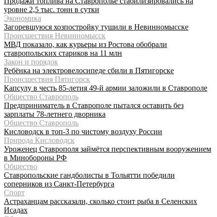
Продажи топлива на Ставрополье стабилизировались на
уровне 2,5 тыс. тонн в сутки
Экономика
Загоревшуюся хозпостройку тушили в Невинномысске
Происшествия Невинномысск
МВД показало, как курьеры из Ростова обобрали
ставропольских стариков на 11 млн
Закон и порядок
Ребёнка на электровелосипеде сбили в Пятигорске
Происшествия Пятигорск
Капсулу в честь 85-летия 49-й армии заложили в Ставрополе
Общество Ставрополь
Предприниматель в Ставрополе пытался оставить без
зарплаты 78-летнего дворника
Общество Ставрополь
Кисловодск в топ-3 по чистому воздуху России
Природа Кисловодск
Уроженец Ставрополя займётся перспективным вооружением
в Минобороны РФ
Общество
Ставропольские гандболисты в Тольятти победили
соперников из Санкт-Петербурга
Спорт
Астраханцам рассказали, сколько стоит рыба в Селенских
Исадах