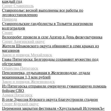
каждый год
Спорт Ставрополь
Ставрополье: весной выполнены все работы по
лесовосстановлению
Природа
Ставропольские гандболисты в Тольятти разгромили
волгоградцев
Спорт
Велопробег провели в селе Арзгир в День физкультурника
Спорт Арзгирский округ
Жителя Шпаковского округа обвиняют в семи кражах из
магазинов
Закон и порядок Михайловск
Глава Пятигорска: Белгородцы сохраняют мужество под
обстрелами
Общество Пятигорск
Пенсионерка, отдыхавшая в Железноводске, отдала
мошенникам 1,3 млн рублей
Закон и порядок Железноводск
Из Пятигорска отправили очередную гуманитарную помощь
бойцам СВО
Армия Пятигорск
В селе Эдиссия Курского округа благоустроили стадион
Спорт Курский округ
Церемония закрытия фестиваля «Хрустальный ИсточникЪ»