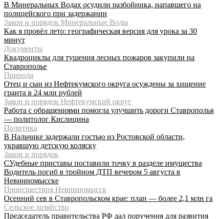
В Минеральных Водах осудили разбойника, напавшего на
полицейского при задержании
Закон и порядок Минеральные Воды
Как я провёл лето: географическая версия для урока за 30
минут
Документы
Квадроциклы для тушения лесных пожаров закупили на
Ставрополье
Природа
Отец и сын из Нефтекумского округа осуждены за хищение
гранта в 24 млн рублей
Закон и порядок Нефтекумский округ
Работа с обращениями помогла улучшить дороги Ставрополья
— политолог Кислицина
Политика
В Нальчике задержали гостью из Ростовской области,
укравшую детскую коляску
Закон и порядок
СУдебные приставы поставили точку в разделе имущества
Водитель погиб в тройном ДТП вечером 5 августа в
Невинномысске
Происшествия Невинномысск
Осенний сев в Ставропольском крае: план — более 2,1 млн га
Сельское хозяйство
Председатель правительства РФ дал поручения для развития