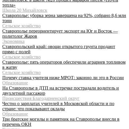
тепла»
Школа 20 Михайловск
Ставрополье: уборка зерна завершена на 92%, собрано 8,6 млн
тонн
Сельское хозяйство
Ставрополье переориентирует экспорт на Юг и Восток —
политолог Жаров
Экономика
Ставропольский край: овощи открытого грунта продают
прямо с полей
Сельское хозяйство
Ставрополье: пять операторов обеспечили аграриев топливом
в жатву
Сельское хозяйство
Почему ставка учителя ниже МРОТ: законно ли это в России
Образование
На Ставрополье в ДТП на встречке пострадали водитель и
двухлетний пассажир
Происшествия Благодарненский округ
Честно о зарплатах учителей в Московской области и по
стране: что показывают оклады
Образование
Три братские могилы и памятник на Ставрополье внесли в
перечень ОКН