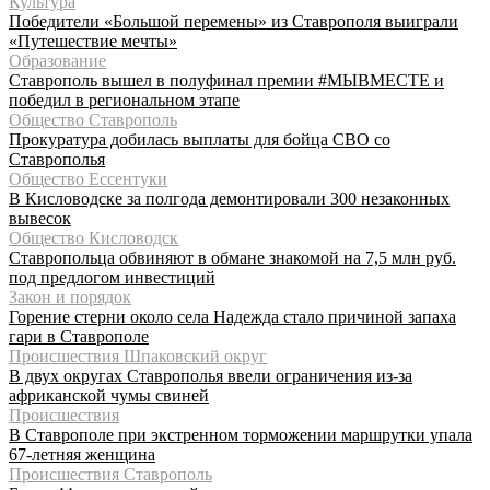
Культура
Победители «Большой перемены» из Ставрополя выиграли
«Путешествие мечты»
Образование
Ставрополь вышел в полуфинал премии #МЫВМЕСТЕ и
победил в региональном этапе
Общество Ставрополь
Прокуратура добилась выплаты для бойца СВО со
Ставрополья
Общество Ессентуки
В Кисловодске за полгода демонтировали 300 незаконных
вывесок
Общество Кисловодск
Ставропольца обвиняют в обмане знакомой на 7,5 млн руб.
под предлогом инвестиций
Закон и порядок
Горение стерни около села Надежда стало причиной запаха
гари в Ставрополе
Происшествия Шпаковский округ
В двух округах Ставрополья ввели ограничения из-за
африканской чумы свиней
Происшествия
В Ставрополе при экстренном торможении маршрутки упала
67-летняя женщина
Происшествия Ставрополь