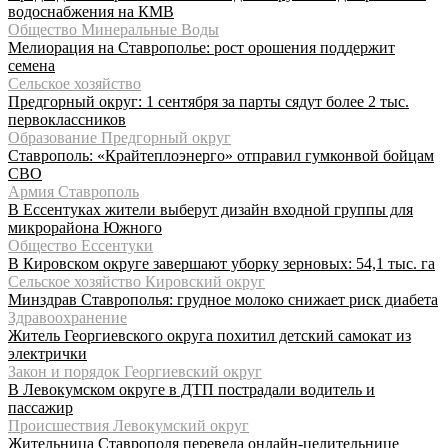
водоснабжения на КМВ
Общество Минеральные Воды
Мелиорация на Ставрополье: рост орошения поддержит
семена
Сельское хозяйство
Предгорный округ: 1 сентября за парты сядут более 2 тыс.
первоклассников
Образование Предгорный округ
Ставрополь: «Крайтеплоэнерго» отправил гумконвой бойцам
СВО
Армия Ставрополь
В Ессентуках жители выберут дизайн входной группы для
микрорайона Южного
Общество Ессентуки
В Кировском округе завершают уборку зерновых: 54,1 тыс. га
Сельское хозяйство Кировский округ
Минздрав Ставрополья: грудное молоко снижает риск диабета
Здравоохранение
Житель Георгиевского округа похитил детский самокат из
электрички
Закон и порядок Георгиевский округ
В Левокумском округе в ДТП пострадали водитель и
пассажир
Происшествия Левокумский округ
Жительница Ставрополя перевела онлайн-целительнице