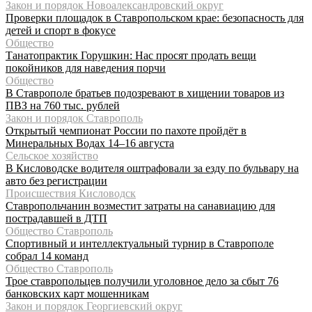
Закон и порядок Новоалександровский округ
Проверки площадок в Ставропольском крае: безопасность для
детей и спорт в фокусе
Общество
Танатопрактик Горушкин: Нас просят продать вещи
покойников для наведения порчи
Общество
В Ставрополе братьев подозревают в хищении товаров из
ПВЗ на 760 тыс. рублей
Закон и порядок Ставрополь
Открытый чемпионат России по пахоте пройдёт в
Минеральных Водах 14–16 августа
Сельское хозяйство
В Кисловодске водителя оштрафовали за езду по бульвару на
авто без регистрации
Происшествия Кисловодск
Ставропольчанин возместит затраты на санавиацию для
пострадавшей в ДТП
Общество Ставрополь
Спортивный и интеллектуальный турнир в Ставрополе
собрал 14 команд
Общество Ставрополь
Трое ставропольцев получили уголовное дело за сбыт 76
банковских карт мошенникам
Закон и порядок Георгиевский округ