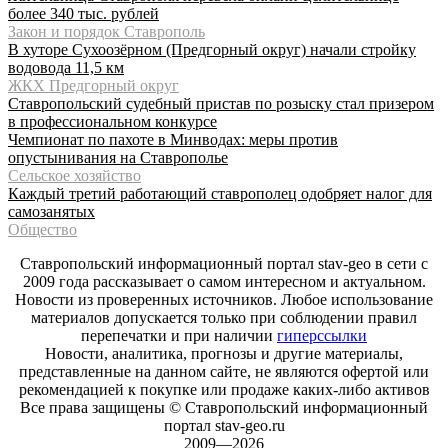
более 340 тыс. рублей
Закон и порядок Ставрополь
В хуторе Сухоозёрном (Предгорный округ) начали стройку
водовода 11,5 км
ЖКХ Предгорный округ
Ставропольский судебный пристав по розыску стал призером
в профессиональном конкурсе
Чемпионат по пахоте в Минводах: меры против
опустынивания на Ставрополье
Сельское хозяйство
Каждый третий работающий ставрополец одобряет налог для
самозанятых
Общество
Ставропольский информационный портал stav-geo в сети с
2009 года рассказывает о самом интересном и актуальном.
Новости из проверенных источников. Любое использование
материалов допускается только при соблюдении правил
перепечатки и при наличии
гиперссылки
Новости, аналитика, прогнозы и другие материалы,
представленные на данном сайте, не являются офертой или
рекомендацией к покупке или продаже каких-либо активов
Все права защищены © Ставропольский информационный
портал stav-geo.ru
2009—2026