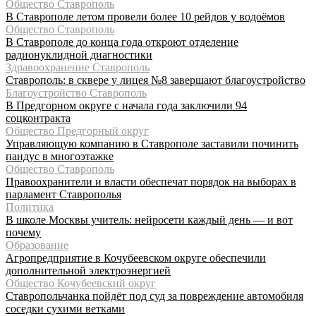
Общество Ставрополь
В Ставрополе летом провели более 10 рейдов у водоёмов
Общество Ставрополь
В Ставрополе до конца года откроют отделение
радионуклидной диагностики
Здравоохранение Ставрополь
Ставрополь: в сквере у лицея №8 завершают благоустройство
Благоустройство Ставрополь
В Предгорном округе с начала года заключили 94
соцконтракта
Общество Предгорный округ
Управляющую компанию в Ставрополе заставили починить
пандус в многоэтажке
Общество Ставрополь
Правоохранители и власти обеспечат порядок на выборах в
парламент Ставрополья
Политика
В школе Москвы учитель: нейросети каждый день — и вот
почему
Образование
Агропредприятие в Кочубеевском округе обеспечили
дополнительной электроэнергией
Общество Кочубеевский округ
Ставропольчанка пойдёт под суд за повреждение автомобиля
соседки сухими ветками