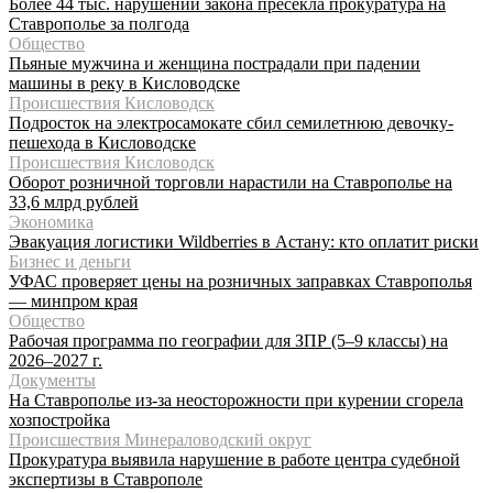
Более 44 тыс. нарушений закона пресекла прокуратура на
Ставрополье за полгода
Общество
Пьяные мужчина и женщина пострадали при падении
машины в реку в Кисловодске
Происшествия Кисловодск
Подросток на электросамокате сбил семилетнюю девочку-
пешехода в Кисловодске
Происшествия Кисловодск
Оборот розничной торговли нарастили на Ставрополье на
33,6 млрд рублей
Экономика
Эвакуация логистики Wildberries в Астану: кто оплатит риски
Бизнес и деньги
УФАС проверяет цены на розничных заправках Ставрополья
— минпром края
Общество
Рабочая программа по географии для ЗПР (5–9 классы) на
2026–2027 г.
Документы
На Ставрополье из-за неосторожности при курении сгорела
хозпостройка
Происшествия Минераловодский округ
Прокуратура выявила нарушение в работе центра судебной
экспертизы в Ставрополе