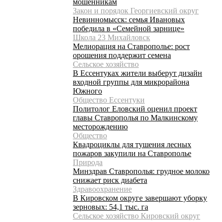
мошенникам
Закон и порядок Георгиевский округ
Невинномысск: семья Ивановых
победила в «Семейной зарнице»
Школа 23 Михайловск
Мелиорация на Ставрополье: рост
орошения поддержит семена
Сельское хозяйство
В Ессентуках жители выберут дизайн
входной группы для микрорайона
Южного
Общество Ессентуки
Политолог Еловский оценил проект
главы Ставрополья по Малкинскому
месторождению
Общество
Квадроциклы для тушения лесных
пожаров закупили на Ставрополье
Природа
Минздрав Ставрополья: грудное молоко
снижает риск диабета
Здравоохранение
В Кировском округе завершают уборку
зерновых: 54,1 тыс. га
Сельское хозяйство Кировский округ