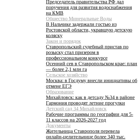
Председатель правительства РФ дал
поручения для развития водоснабжения
на КМВ
Общество Минеральные Воды
В Нальчике задержали гостью из
Ростовской области, укравшую детскую
коляску
Закон и порядок
Ставропольский судебный пристав по
розыску стал призером в
профессиональном конкурсе
Осенний сев в Ставропольском крае: план
— более 2,1 млн га
Сельское хозяйство
Москва: в Госдуму внесли инициативы об
отмене ЕГЭ
Образование
Михайловск: как в детсаду №34 в районе
Гармония проводят летние прогулки
Детский сад 34 Михайловск
Рабочие программы по географии для 5-
11 классов на 2026-2027 год
Документы
Жительница Ставрополя перевела
онлайн-целительнице более 340 тыс.