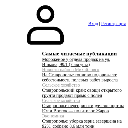
Вход
|
Регистрация
Самые читаемые публикации
Мороженое у отдела продаж на ул.
Ишкова, 99/1 (7 августа)
Новости района Михайловск
На Ставрополье топливо подорожало:
себестоимость полевых работ выросла
Сельское хозяйство
Ставропольский край: овощи открытого
грунта продают прямо с полей
Сельское хозяйство
Ставрополье переориентирует экспорт на
Юг и Восток — политолог Жаров
Экономика
Ставрополье: уборка зерна завершена на
92%, собрано 8,6 млн тонн