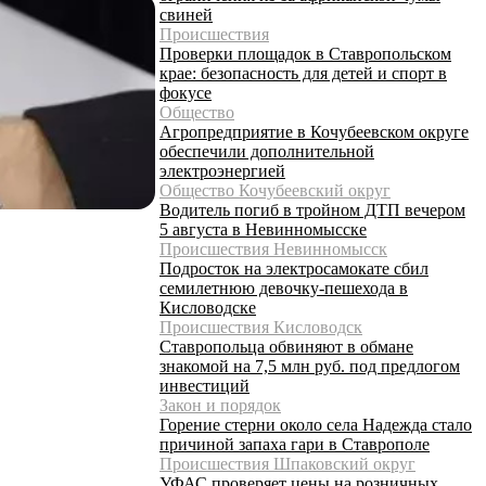
свиней
Происшествия
Проверки площадок в Ставропольском
крае: безопасность для детей и спорт в
фокусе
Общество
Агропредприятие в Кочубеевском округе
обеспечили дополнительной
электроэнергией
Общество Кочубеевский округ
Водитель погиб в тройном ДТП вечером
5 августа в Невинномысске
Происшествия Невинномысск
Подросток на электросамокате сбил
семилетнюю девочку-пешехода в
Кисловодске
Происшествия Кисловодск
Ставропольца обвиняют в обмане
знакомой на 7,5 млн руб. под предлогом
инвестиций
Закон и порядок
Горение стерни около села Надежда стало
причиной запаха гари в Ставрополе
Происшествия Шпаковский округ
УФАС проверяет цены на розничных