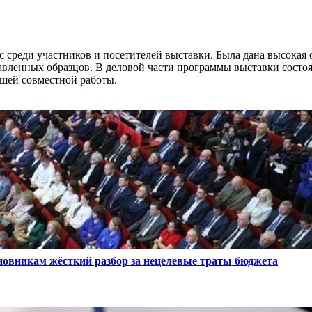
 среди участников и посетителей выставки. Была дана высокая 
авленных образцов. В деловой части программы выставки состоя
йшей совместной работы.
овникам жёсткий разбор за нецелевые траты бюджета