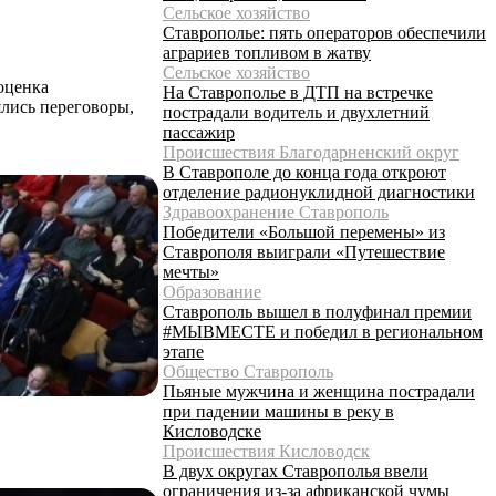
Сельское хозяйство
Ставрополье: пять операторов обеспечили
аграриев топливом в жатву
Сельское хозяйство
оценка
На Ставрополье в ДТП на встречке
лись переговоры,
пострадали водитель и двухлетний
пассажир
Происшествия Благодарненский округ
В Ставрополе до конца года откроют
отделение радионуклидной диагностики
Здравоохранение Ставрополь
Победители «Большой перемены» из
Ставрополя выиграли «Путешествие
мечты»
Образование
Ставрополь вышел в полуфинал премии
#МЫВМЕСТЕ и победил в региональном
этапе
Общество Ставрополь
Пьяные мужчина и женщина пострадали
при падении машины в реку в
Кисловодске
Происшествия Кисловодск
В двух округах Ставрополья ввели
ограничения из-за африканской чумы