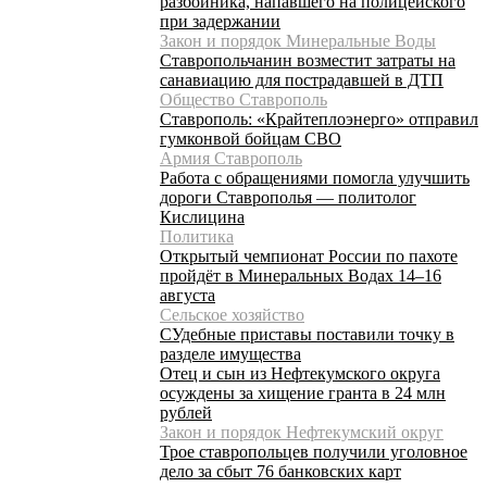
разбойника, напавшего на полицейского
при задержании
Закон и порядок Минеральные Воды
Ставропольчанин возместит затраты на
санавиацию для пострадавшей в ДТП
Общество Ставрополь
Ставрополь: «Крайтеплоэнерго» отправил
гумконвой бойцам СВО
Армия Ставрополь
Работа с обращениями помогла улучшить
дороги Ставрополья — политолог
Кислицина
Политика
Открытый чемпионат России по пахоте
пройдёт в Минеральных Водах 14–16
августа
Сельское хозяйство
СУдебные приставы поставили точку в
разделе имущества
Отец и сын из Нефтекумского округа
осуждены за хищение гранта в 24 млн
рублей
Закон и порядок Нефтекумский округ
Трое ставропольцев получили уголовное
дело за сбыт 76 банковских карт