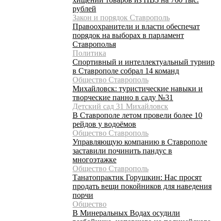
рублей
Закон и порядок Ставрополь
Правоохранители и власти обеспечат
порядок на выборах в парламент
Ставрополья
Политика
Спортивный и интеллектуальный турнир
в Ставрополе собрал 14 команд
Общество Ставрополь
Михайловск: туристические навыки и
творческие панно в саду №31
Детский сад 31 Михайловск
В Ставрополе летом провели более 10
рейдов у водоёмов
Общество Ставрополь
Управляющую компанию в Ставрополе
заставили починить пандус в
многоэтажке
Общество Ставрополь
Танатопрактик Горушкин: Нас просят
продать вещи покойников для наведения
порчи
Общество
В Минеральных Водах осудили