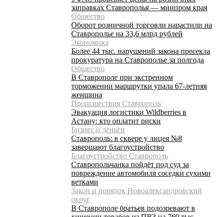
заправках Ставрополья — минпром края
Общество
Оборот розничной торговли нарастили на
Ставрополье на 33,6 млрд рублей
Экономика
Более 44 тыс. нарушений закона пресекла
прокуратура на Ставрополье за полгода
Общество
В Ставрополе при экстренном
торможении маршрутки упала 67-летняя
женщина
Происшествия Ставрополь
Эвакуация логистики Wildberries в
Астану: кто оплатит риски
Бизнес и деньги
Ставрополь: в сквере у лицея №8
завершают благоустройство
Благоустройство Ставрополь
Ставропольчанка пойдёт под суд за
повреждение автомобиля соседки сухими
ветками
Закон и порядок Новоалександровский
округ
В Ставрополе братьев подозревают в
хищении товаров из ПВЗ на 760 тыс.