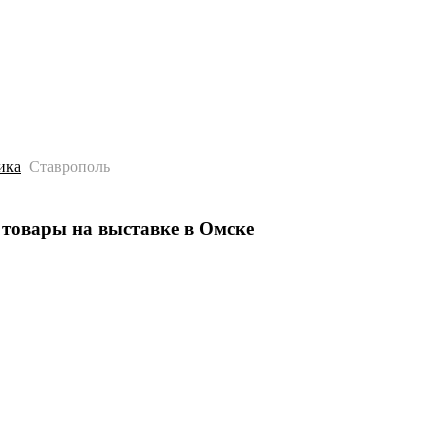
История
Путеводитель
Гео-образование
ика
Ставрополь
товары на выставке в Омске