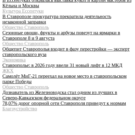
В Ессентуках открылась выставка кукол и картин мастеров из
Кёльна и Москвы
Культура Ессентуки
В Ставрополе прокуратура прекратила деятельность
незаконной заправки
Общество Ставрополь
Сезонные овощи, фрукты и арбузы повезут на ярмарки в
Ставрополе 8 и 9 августа
Общество Ставрополь
Общепит Ставрополья входит в фазу перестройки — эксперт
ставропольского вуза
Экономика
Ставрополье: в 2026 году ввели 31 новый лифт в 12 МКД
ЖКХ
Самолёт МиГ-21 переехал на новое место в ставропольском
парке Победы
Общество Ставрополь
Дознаватель из Железноводска стал одним из лучших в
Северо-Кавказском федеральном округе
78,07% дорог опорной сети Ставрополя приведут к нормам
Благоустройство