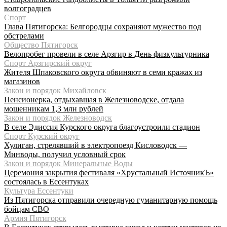
волгоградцев
Спорт
Глава Пятигорска: Белгородцы сохраняют мужество под
обстрелами
Общество Пятигорск
Велопробег провели в селе Арзгир в День физкультурника
Спорт Арзгирский округ
Жителя Шпаковского округа обвиняют в семи кражах из
магазинов
Закон и порядок Михайловск
Пенсионерка, отдыхавшая в Железноводске, отдала
мошенникам 1,3 млн рублей
Закон и порядок Железноводск
В селе Эдиссия Курского округа благоустроили стадион
Спорт Курский округ
Хулиган, стрелявший в электропоезд Кисловодск —
Минводы, получил условный срок
Закон и порядок Минеральные Воды
Церемония закрытия фестиваля «Хрустальный ИсточникЪ»
состоялась в Ессентуках
Культура Ессентуки
Из Пятигорска отправили очередную гуманитарную помощь
бойцам СВО
Армия Пятигорск