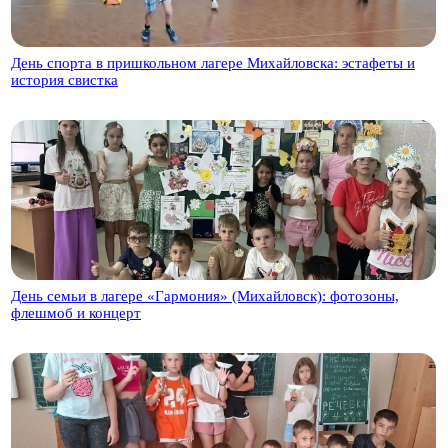
День спорта в пришкольном лагере Михайловска: эстафеты и
история свистка
День семьи в лагере «Гармония» (Михайловск): фотозоны,
флешмоб и концерт