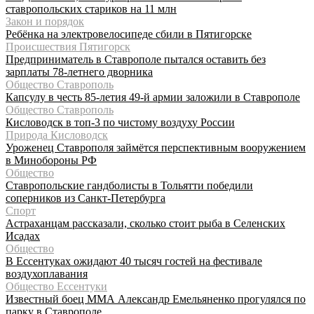
ставропольских стариков на 11 млн
Закон и порядок
Ребёнка на электровелосипеде сбили в Пятигорске
Происшествия Пятигорск
Предприниматель в Ставрополе пытался оставить без
зарплаты 78-летнего дворника
Общество Ставрополь
Капсулу в честь 85-летия 49-й армии заложили в Ставрополе
Общество Ставрополь
Кисловодск в топ-3 по чистому воздуху России
Природа Кисловодск
Уроженец Ставрополя займётся перспективным вооружением
в Минобороны РФ
Общество
Ставропольские гандболисты в Тольятти победили
соперников из Санкт-Петербурга
Спорт
Астраханцам рассказали, сколько стоит рыба в Селенских
Исадах
Общество
В Ессентуках ожидают 40 тысяч гостей на фестивале
воздухоплавания
Общество Ессентуки
Известный боец ММА Александр Емельяненко прогулялся по
парку в Ставрополе