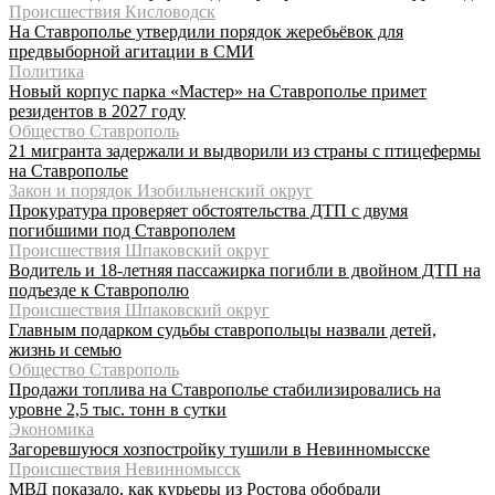
Происшествия Кисловодск
На Ставрополье утвердили порядок жеребьёвок для
предвыборной агитации в СМИ
Политика
Новый корпус парка «Мастер» на Ставрополье примет
резидентов в 2027 году
Общество Ставрополь
21 мигранта задержали и выдворили из страны с птицефермы
на Ставрополье
Закон и порядок Изобильненский округ
Прокуратура проверяет обстоятельства ДТП с двумя
погибшими под Ставрополем
Происшествия Шпаковский округ
Водитель и 18-летняя пассажирка погибли в двойном ДТП на
подъезде к Ставрополю
Происшествия Шпаковский округ
Главным подарком судьбы ставропольцы назвали детей,
жизнь и семью
Общество Ставрополь
Продажи топлива на Ставрополье стабилизировались на
уровне 2,5 тыс. тонн в сутки
Экономика
Загоревшуюся хозпостройку тушили в Невинномысске
Происшествия Невинномысск
МВД показало, как курьеры из Ростова обобрали