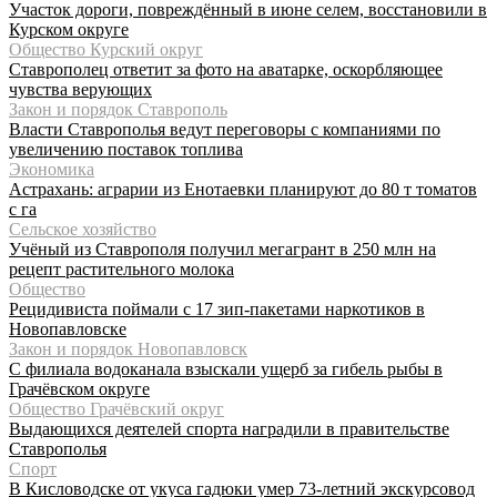
Участок дороги, повреждённый в июне селем, восстановили в
Курском округе
Общество Курский округ
Ставрополец ответит за фото на аватарке, оскорбляющее
чувства верующих
Закон и порядок Ставрополь
Власти Ставрополья ведут переговоры с компаниями по
увеличению поставок топлива
Экономика
Астрахань: аграрии из Енотаевки планируют до 80 т томатов
с га
Сельское хозяйство
Учёный из Ставрополя получил мегагрант в 250 млн на
рецепт растительного молока
Общество
Рецидивиста поймали с 17 зип-пакетами наркотиков в
Новопавловске
Закон и порядок Новопавловск
С филиала водоканала взыскали ущерб за гибель рыбы в
Грачёвском округе
Общество Грачёвский округ
Выдающихся деятелей спорта наградили в правительстве
Ставрополья
Спорт
В Кисловодске от укуса гадюки умер 73-летний экскурсовод