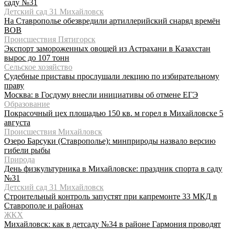
саду №31
Детский сад 31 Михайловск
На Ставрополье обезвредили артиллерийский снаряд времён
ВОВ
Происшествия Пятигорск
Экспорт замороженных овощей из Астрахани в Казахстан
вырос до 107 тонн
Сельское хозяйство
Судебные приставы прослушали лекцию по избирательному
праву
Москва: в Госдуму внесли инициативы об отмене ЕГЭ
Образование
Покрасочный цех площадью 150 кв. м горел в Михайловске 5
августа
Происшествия Михайловск
Озеро Барсуки (Ставрополье): минприроды назвало версию
гибели рыбы
Природа
День физкультурника в Михайловске: праздник спорта в саду
№31
Детский сад 31 Михайловск
Строительный контроль запустят при капремонте 33 МКД в
Ставрополе и районах
ЖКХ
Михайловск: как в детсаду №34 в районе Гармония проводят