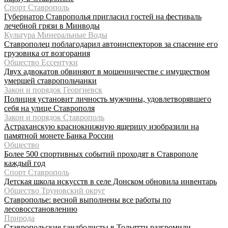
Спорт Ставрополь
Губернатор Ставрополья пригласил гостей на фестиваль
лечебной грязи в Минводы
Культура Минеральные Воды
Ставрополец поблагодарил автоинспекторов за спасение его
грузовика от возгорания
Общество Ессентуки
Двух адвокатов обвиняют в мошенничестве с имуществом
умершей ставропольчанки
Закон и порядок Георгиевск
Полиция установит личность мужчины, удовлетворявшего
себя на улице Ставрополя
Закон и порядок Ставрополь
Астраханскую краснокнижную ящерицу изобразили на
памятной монете Банка России
Общество
Более 500 спортивных событий проходят в Ставрополе
каждый год
Спорт Ставрополь
Детская школа искусств в селе Донском обновила инвентарь
Общество Труновский округ
Ставрополье: весной выполнены все работы по
лесовосстановлению
Природа
Ставропольские гандболисты в Тольятти разгромили