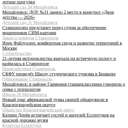
летние прогулки
Детский сад 34 Михайловск
Михайловск: ДОУ №31 заняло 2 место в конкурсе «Двор
детства — 2026»
Детский сад 31 Михайловск
Ставрополец предстанет перед судом за обеспечение
мошенников СИМ-картами
Закон и порядок Ставрополь
Ирек Файзуллин: комфортная среда и развитие территорий в
Москве
Строительство
21-летняя мотоциклистка выехала на встречную полосу и
разбилась в Ставрополе
Происшествия Ставрополь
СКФУ проведёт Школу студенческого туризма в Бишкеке
Образование Ставрополь
Михайловск: в районе Гармония старшеклассники говорили о
семье с психологом
Школа 20 Михайловск
Новый очаг африканской чумы свиней обнаружили в
Красногвардейском округе
Общество Красногвардейский округ
Катрин Денёв встречает гостей и жителей Ессентуков на
красной дорожке музея
Культура Ессентуки