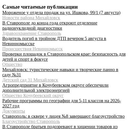
Самые читаемые публикации
Мороженое у отдела продаж на ул. Ишкова, 99/1 (7 августа)
Новости района Михайловск
В Ставрополе до конца года откроют отделение
радионуклидной диагностики
Здравоохранение Ставрополь
Водитель погиб в тройном ДТП вечером 5 августа в
Невинномысске
Происшествия Невинномысск
Проверки площадок в Ставропольском крае: безопасность для
детей и спорт в фокусе
Общество
Михайловск: туристические навыки и творческие панно в
саду №31
Детский сад 31 Михайловск
Агропредприятие в Кочубеевском округе обеспечили
дополнительной электроэнергией
Общество Кочубеевский округ
Рабочие программы по географии для 5-11 классов на 2026-
2027 год
Документы
Ставрополь: в сквере у лицея №8 завершают благоустройство
Благоустройство Ставрополь
В Ставрополе братьев подозревают в хищении товаров из