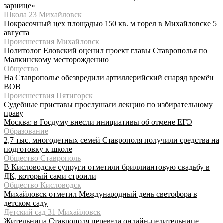
зарнице»
Школа 23 Михайловск
Покрасочный цех площадью 150 кв. м горел в Михайловске 5
августа
Происшествия Михайловск
Политолог Еловский оценил проект главы Ставрополья по
Малкинскому месторождению
Общество
На Ставрополье обезвредили артиллерийский снаряд времён
ВОВ
Происшествия Пятигорск
Судебные приставы прослушали лекцию по избирательному
праву
Москва: в Госдуму внесли инициативы об отмене ЕГЭ
Образование
2,7 тыс. многодетных семей Ставрополя получили средства на
подготовку к школе
Общество Ставрополь
В Кисловодске супруги отметили бриллиантовую свадьбу в
ДК, который сами строили
Общество Кисловодск
Михайловск отметил Международный день светофора в
детском саду
Детский сад 31 Михайловск
Жительница Ставрополя перевела онлайн-целительнице