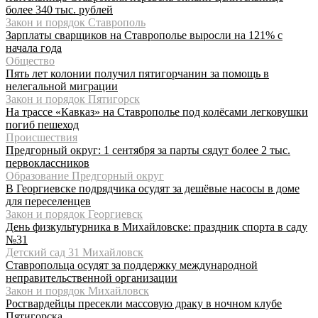
более 340 тыс. рублей
Закон и порядок Ставрополь
Зарплаты сварщиков на Ставрополье выросли на 121% с
начала года
Общество
Пять лет колонии получил пятигорчанин за помощь в
нелегальной миграции
Закон и порядок Пятигорск
На трассе «Кавказ» на Ставрополье под колёсами легковушки
погиб пешеход
Происшествия
Предгорный округ: 1 сентября за парты сядут более 2 тыс.
первоклассников
Образование Предгорный округ
В Георгиевске подрядчика осудят за дешёвые насосы в доме
для переселенцев
Закон и порядок Георгиевск
День физкультурника в Михайловске: праздник спорта в саду
№31
Детский сад 31 Михайловск
Ставропольца осудят за поддержку международной
неправительственной организации
Закон и порядок Михайловск
Росгвардейцы пресекли массовую драку в ночном клубе
Пятигорска