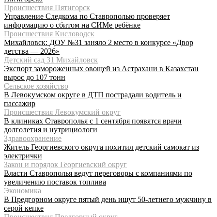
Происшествия Пятигорск
Управление Следкома по Ставрополью проверяет
информацию о сбитом на СИМе ребёнке
Происшествия Кисловодск
Михайловск: ДОУ №31 заняло 2 место в конкурсе «Двор
детства — 2026»
Детский сад 31 Михайловск
Экспорт замороженных овощей из Астрахани в Казахстан
вырос до 107 тонн
Сельское хозяйство
В Левокумском округе в ДТП пострадали водитель и
пассажир
Происшествия Левокумский округ
В клиниках Ставрополья с 1 сентября появятся врачи
долголетия и нутрициологи
Здравоохранение
Житель Георгиевского округа похитил детский самокат из
электрички
Закон и порядок Георгиевский округ
Власти Ставрополья ведут переговоры с компаниями по
увеличению поставок топлива
Экономика
В Предгорном округе пятый день ищут 50-летнего мужчину в
серой кепке
Происшествия Предгорный округ