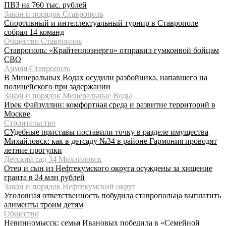
ПВЗ на 760 тыс. рублей
Закон и порядок Ставрополь
Спортивный и интеллектуальный турнир в Ставрополе
собрал 14 команд
Общество Ставрополь
Ставрополь: «Крайтеплоэнерго» отправил гумконвой бойцам
СВО
Армия Ставрополь
В Минеральных Водах осудили разбойника, напавшего на
полицейского при задержании
Закон и порядок Минеральные Воды
Ирек Файзуллин: комфортная среда и развитие территорий в
Москве
Строительство
СУдебные приставы поставили точку в разделе имущества
Михайловск: как в детсаду №34 в районе Гармония проводят
летние прогулки
Детский сад 34 Михайловск
Отец и сын из Нефтекумского округа осуждены за хищение
гранта в 24 млн рублей
Закон и порядок Нефтекумский округ
Уголовная ответственность побудила ставропольца выплатить
алименты троим детям
Общество
Невинномысск: семья Ивановых победила в «Семейной