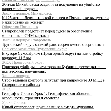
Житель Михайловска осудили за покушение на убийство
парня своей подруги
Закон и порядок Михайловск
К 125-летию Лермонтовской галереи в Пятигорске выпустили
маркированный конверт
Общество Пятигорск
Ставрополец предстанет перед судом за обеспечение
мошенников СИМ-картами
Закон и порядок Ставрополь
Труновский округ: озимый рапс созрел вместе с зерновыми
Сельское хозяйство Труновский округ
В хуторе Сухоозёрном (Предгорный округ) начали стройку
водовода 11,5 км
ЖКХ Предгорный округ
Приговор убийцам аниматоров на Кубани пересмотрят лишь
при весомых нарушениях
Закон и порядок
Строительный контроль запустят при капремонте 33 МКД в
Ставрополе и районах
ЖКХ
География 7 класс. Урок 1. Географическая оболочка:
особенности строения и свойства
Уроки 7 класс
Юный ставрополец признал вину в смерти мужчины,