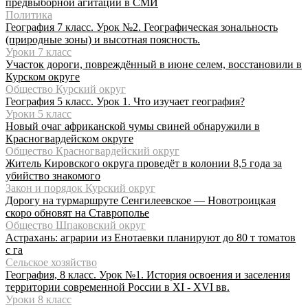
предвыборной агитации в СМИ
Политика
География 7 класс. Урок №2. Географическая зональность
(природные зоны) и высотная поясность.
Уроки 7 класс
Участок дороги, повреждённый в июне селем, восстановили в
Курском округе
Общество Курский округ
География 5 класс. Урок 1. Что изучает география?
Уроки 5 класс
Новый очаг африканской чумы свиней обнаружили в
Красногвардейском округе
Общество Красногвардейский округ
Житель Кировского округа проведёт в колонии 8,5 года за
убийство знакомого
Закон и порядок Курский округ
Дорогу на турмаршруте Сенгилеевское — Новотроицкая
скоро обновят на Ставрополье
Общество Шпаковский округ
Астрахань: аграрии из Енотаевки планируют до 80 т томатов
с га
Сельское хозяйство
География, 8 класс. Урок №1. История освоения и заселения
территории современной России в XI - XVI вв.
Уроки 8 класс