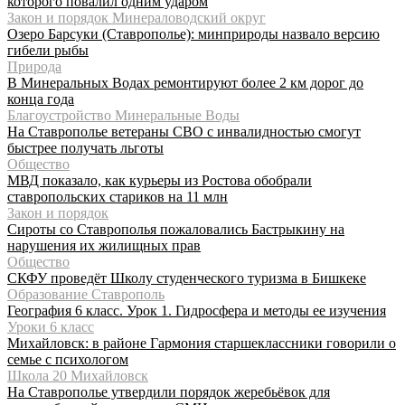
которого повалил одним ударом
Закон и порядок Минераловодский округ
Озеро Барсуки (Ставрополье): минприроды назвало версию
гибели рыбы
Природа
В Минеральных Водах ремонтируют более 2 км дорог до
конца года
Благоустройство Минеральные Воды
На Ставрополье ветераны СВО с инвалидностью смогут
быстрее получать льготы
Общество
МВД показало, как курьеры из Ростова обобрали
ставропольских стариков на 11 млн
Закон и порядок
Сироты со Ставрополья пожаловались Бастрыкину на
нарушения их жилищных прав
Общество
СКФУ проведёт Школу студенческого туризма в Бишкеке
Образование Ставрополь
География 6 класс. Урок 1. Гидросфера и методы ее изучения
Уроки 6 класс
Михайловск: в районе Гармония старшеклассники говорили о
семье с психологом
Школа 20 Михайловск
На Ставрополье утвердили порядок жеребьёвок для