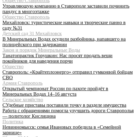
Общество Ставрополь
Управляющую компанию в Ставрополе заставили починить
пандус в многоэтажке
Общество Ставрополь
Михайловск: туристические навыки и творческие панно в
саду №31
Детский сад 31 Михайловск
В Минеральных Водах осудили разбойника, напавшего на
полицейского при задержании
Закон и порядок Минеральные Воды
Танатопрактик Горушкин: Нас просят продать вещи
покойников для наведения порчи
Общество
Ставрополь: «Крайтеплоэнерго» отправил гумконвой бойцам
СВО
Армия Ставрополь
Открытый чемпионат России по пахоте пройдёт в
Минеральных Водах 14–16 августа
Сельское хозяйство
СУдебные приставы поставили точку в разделе имущества
Работа с обращениями помогла улучшить дороги Ставрополья
— политолог Кислицина
Политика
Невинномысск: семья Ивановых победила в «Семейной
зарнице»