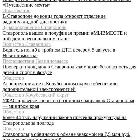
«Путешествие мечты»
Образование
В Ставрополе до конца года откроют отделение
радионуклидной диагностики
Здравоохранение Ставрополь
Ставрополь вышел в полуфинал премии #МЫВМЕСТЕ и
победил в региональном этапе
Общество Ставрополь
Водитель погиб в тройном ДТП вечером 5 августа в
Невинномысске
Происшествия Невинномысск
Проверки площадок в Ставропольском крае: безопасность для
детей и спорт в фокусе
Общество
Агропредприятие в Кочубеевском округе обеспечили
дополнительной электроэнергией
Общество Кочубеевский округ
УФАС проверяет цены на розничных заправках Ставрополья
— минпром края
Общество
Более 44 тыс. нарушений закона пресекла прокуратура на
Ставрополье за полгода
Общество
Ставропольца обвиняют в обмане знакомой на 7,5 млн руб.
под предлогом инвестиций