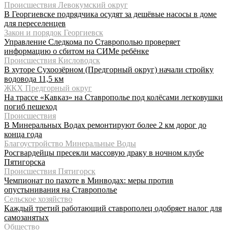
Происшествия Левокумский округ
В Георгиевске подрядчика осудят за дешёвые насосы в доме
для переселенцев
Закон и порядок Георгиевск
Управление Следкома по Ставрополью проверяет
информацию о сбитом на СИМе ребёнке
Происшествия Кисловодск
В хуторе Сухоозёрном (Предгорный округ) начали стройку
водовода 11,5 км
ЖКХ Предгорный округ
На трассе «Кавказ» на Ставрополье под колёсами легковушки
погиб пешеход
Происшествия
В Минеральных Водах ремонтируют более 2 км дорог до
конца года
Благоустройство Минеральные Воды
Росгвардейцы пресекли массовую драку в ночном клубе
Пятигорска
Происшествия Пятигорск
Чемпионат по пахоте в Минводах: меры против
опустынивания на Ставрополье
Сельское хозяйство
Каждый третий работающий ставрополец одобряет налог для
самозанятых
Общество