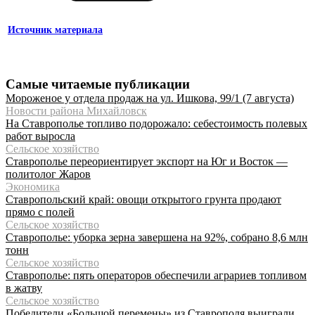
Источник материала
Самые читаемые публикации
Мороженое у отдела продаж на ул. Ишкова, 99/1 (7 августа)
Новости района Михайловск
На Ставрополье топливо подорожало: себестоимость полевых
работ выросла
Сельское хозяйство
Ставрополье переориентирует экспорт на Юг и Восток —
политолог Жаров
Экономика
Ставропольский край: овощи открытого грунта продают
прямо с полей
Сельское хозяйство
Ставрополье: уборка зерна завершена на 92%, собрано 8,6 млн
тонн
Сельское хозяйство
Ставрополье: пять операторов обеспечили аграриев топливом
в жатву
Сельское хозяйство
Победители «Большой перемены» из Ставрополя выиграли