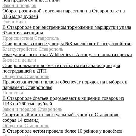
Закон и порядок
Оборот розничной торговли нарастили на Ставрополье на
33,6 млрд рублей
Экономика
В Ставрополе при экстренном торможении маршрутки упала
67-летняя женщина
Происшествия Ставрополь
Ставрополь: в сквере у лицея №8 завершают благоустройство
Благоустройство Ставрополь
Эвакуация логистики Wildberries в Астану: кто оплатит риски
Бизнес и деньги
Ставропольчанин возместит затраты на санавиацию для
пострадавшей в ДТП
Общество Ставрополь
Правоохранители и власти обеспечат порядок на выборах в
парламент Ставрополья
Политика
В Ставрополе братьев подозревают в хищении товаров из
ПВЗ на 760 тыс. рублей
Закон и порядок Ставрополь
Спортивный и интеллектуальный турнир в Ставрополе
собрал 14 команд
Общество Ставрополь
В Ставрополе летом провели более 10 рейдов у водоёмов