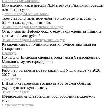
Школа 23 Михайловск
Михайловск: как в детсаду №34 в районе Гармония проводят
летние прогулки
Детский сад 34 Михайловск
Трое ставропольцев получили уголовное дело за сбыт 76
банковских карт мошенникам
Закон и порядок Георгиевский округ
Отец и сын из Нефтекумского округа осуждены за хищение
гранта в 24 млн рублей
Закон и порядок Нефтекумский округ
Квадроциклы для тушения лесных пожаров закупили на
Ставрополье
Природа
Политолог Еловский оценил проект главы Ставрополья по
Малкинскому месторождению
Общество
Рабочие программы по географии для 5-11 классов на 2026-
2027 год
Документы
В Нальчике задержали гостью из Ростовской области,
укравшую детскую коляску
Закон и порядок
Мелиорация на Ставрополье: рост орошения поддержит
семена
Сельское хозяйство