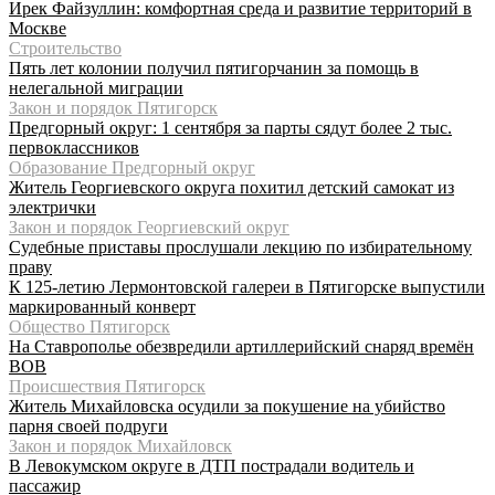
Ирек Файзуллин: комфортная среда и развитие территорий в
Москве
Строительство
Пять лет колонии получил пятигорчанин за помощь в
нелегальной миграции
Закон и порядок Пятигорск
Предгорный округ: 1 сентября за парты сядут более 2 тыс.
первоклассников
Образование Предгорный округ
Житель Георгиевского округа похитил детский самокат из
электрички
Закон и порядок Георгиевский округ
Судебные приставы прослушали лекцию по избирательному
праву
К 125-летию Лермонтовской галереи в Пятигорске выпустили
маркированный конверт
Общество Пятигорск
На Ставрополье обезвредили артиллерийский снаряд времён
ВОВ
Происшествия Пятигорск
Житель Михайловска осудили за покушение на убийство
парня своей подруги
Закон и порядок Михайловск
В Левокумском округе в ДТП пострадали водитель и
пассажир