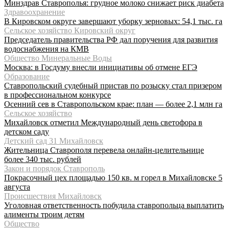
Минздрав Ставрополья: грудное молоко снижает риск диабета
Здравоохранение
В Кировском округе завершают уборку зерновых: 54,1 тыс. га
Сельское хозяйство Кировский округ
Председатель правительства РФ дал поручения для развития
водоснабжения на КМВ
Общество Минеральные Воды
Москва: в Госдуму внесли инициативы об отмене ЕГЭ
Образование
Ставропольский судебный пристав по розыску стал призером
в профессиональном конкурсе
Осенний сев в Ставропольском крае: план — более 2,1 млн га
Сельское хозяйство
Михайловск отметил Международный день светофора в
детском саду
Детский сад 31 Михайловск
Жительница Ставрополя перевела онлайн-целительнице
более 340 тыс. рублей
Закон и порядок Ставрополь
Покрасочный цех площадью 150 кв. м горел в Михайловске 5
августа
Происшествия Михайловск
Уголовная ответственность побудила ставропольца выплатить
алименты троим детям
Общество