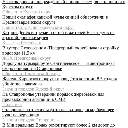
Участок дороги, повреждённый в июне селем, восстановили в
Курском округе
Общество Курский округ
Новый очаг африканской чумы свиней обнаружили в
Красногвардейском округе
Общество Красногвардейский округ
Катрин Денёв встречает гостей и жителей Ессентуков на
красной дорожке музея
Культура Ессентуки
В хуторе Сухоозёрном (Предгорный округ) начали стройку
водовода 11,5 км
ЖКХ Предгорный округ
Дорогу на турмаршруте Сенгилеевское — Новотроицкая
скоро обновят на Ставрополье
Общество Шпаковский округ
Житель Кировского округа проведёт в колонии 8,5 года за
убийство знакомого
Закон и порядок Курский округ
На Ставрополье утвердили порядок жеребьёвок для
предвыборной агитации в СМИ
Политика
Ставрополец ответит за фото на аватарке, оскорбляющее
чувства верующих
Закон и порядок Ставрополь
В Минеральных Водах ремонтируют более 2 км дорог до