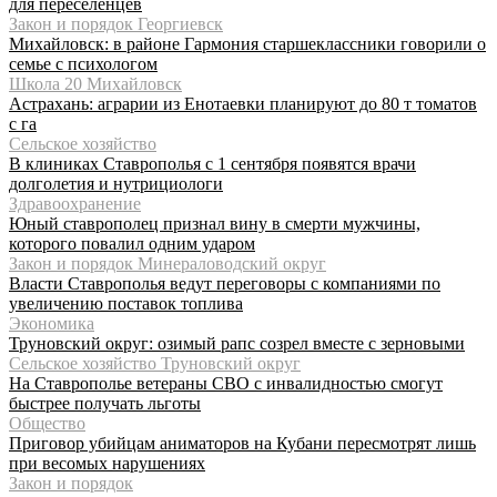
для переселенцев
Закон и порядок Георгиевск
Михайловск: в районе Гармония старшеклассники говорили о
семье с психологом
Школа 20 Михайловск
Астрахань: аграрии из Енотаевки планируют до 80 т томатов
с га
Сельское хозяйство
В клиниках Ставрополья с 1 сентября появятся врачи
долголетия и нутрициологи
Здравоохранение
Юный ставрополец признал вину в смерти мужчины,
которого повалил одним ударом
Закон и порядок Минераловодский округ
Власти Ставрополья ведут переговоры с компаниями по
увеличению поставок топлива
Экономика
Труновский округ: озимый рапс созрел вместе с зерновыми
Сельское хозяйство Труновский округ
На Ставрополье ветераны СВО с инвалидностью смогут
быстрее получать льготы
Общество
Приговор убийцам аниматоров на Кубани пересмотрят лишь
при весомых нарушениях
Закон и порядок