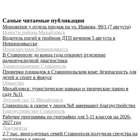
Самые читаемые публикации
Мороженое у отдела продаж на ул. Ишкова, 99/1 (7 августа)
Новости района Михайловск
Водитель погиб в тройном ДТП вечером 5 августа в
Невинномысске
Происшествия Невинномысск
В Ставрополе до конца года откроют отделение
радионуклидной диагностики
Здравоохранение Ставрополь
Проверки площадок в Ставропольском крае: безопасность для
детей и спорт в фокусе
Общество
Михайловск: туристические навыки и творческие панно в
саду №31
Детский сад 31 Михайловск
Ставрополь: в сквере у лицея №8 завершают благоустройство
Благоустройство Ставрополь
Рабочие программы по географии для 5-11 классов на 2026-
2027 год
Документы
2,7 тыс. многодетных семей Ставрополя получили средства на
подготовку к школе