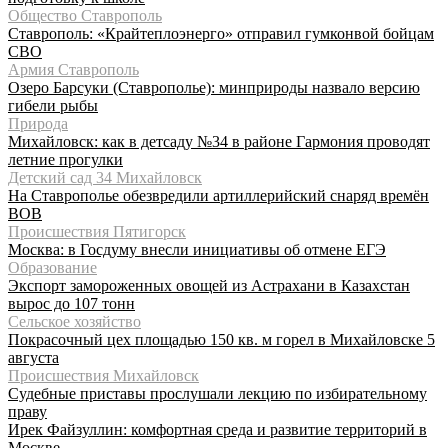
Общество Ставрополь
Ставрополь: «Крайтеплоэнерго» отправил гумконвой бойцам
СВО
Армия Ставрополь
Озеро Барсуки (Ставрополье): минприроды назвало версию
гибели рыбы
Природа
Михайловск: как в детсаду №34 в районе Гармония проводят
летние прогулки
Детский сад 34 Михайловск
На Ставрополье обезвредили артиллерийский снаряд времён
ВОВ
Происшествия Пятигорск
Москва: в Госдуму внесли инициативы об отмене ЕГЭ
Образование
Экспорт замороженных овощей из Астрахани в Казахстан
вырос до 107 тонн
Сельское хозяйство
Покрасочный цех площадью 150 кв. м горел в Михайловске 5
августа
Происшествия Михайловск
Судебные приставы прослушали лекцию по избирательному
праву
Ирек Файзуллин: комфортная среда и развитие территорий в
Москве