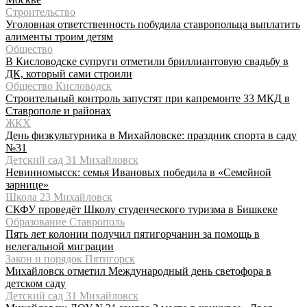
Строительство
Уголовная ответственность побудила ставропольца выплатить
алименты троим детям
Общество
В Кисловодске супруги отметили бриллиантовую свадьбу в
ДК, который сами строили
Общество Кисловодск
Строительный контроль запустят при капремонте 33 МКД в
Ставрополе и районах
ЖКХ
День физкультурника в Михайловске: праздник спорта в саду
№31
Детский сад 31 Михайловск
Невинномысск: семья Ивановых победила в «Семейной
зарнице»
Школа 23 Михайловск
СКФУ проведёт Школу студенческого туризма в Бишкеке
Образование Ставрополь
Пять лет колонии получил пятигорчанин за помощь в
нелегальной миграции
Закон и порядок Пятигорск
Михайловск отметил Международный день светофора в
детском саду
Детский сад 31 Михайловск