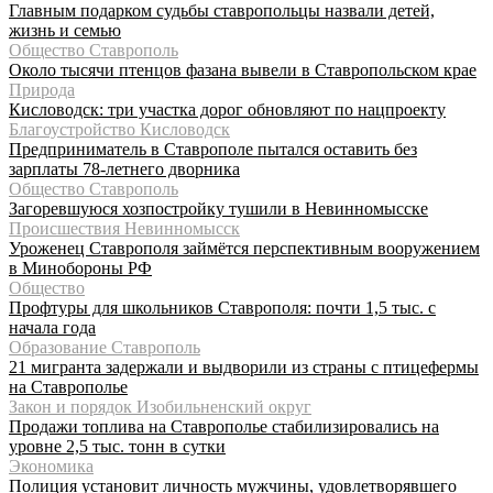
Главным подарком судьбы ставропольцы назвали детей,
жизнь и семью
Общество Ставрополь
Около тысячи птенцов фазана вывели в Ставропольском крае
Природа
Кисловодск: три участка дорог обновляют по нацпроекту
Благоустройство Кисловодск
Предприниматель в Ставрополе пытался оставить без
зарплаты 78-летнего дворника
Общество Ставрополь
Загоревшуюся хозпостройку тушили в Невинномысске
Происшествия Невинномысск
Уроженец Ставрополя займётся перспективным вооружением
в Минобороны РФ
Общество
Профтуры для школьников Ставрополя: почти 1,5 тыс. с
начала года
Образование Ставрополь
21 мигранта задержали и выдворили из страны с птицефермы
на Ставрополье
Закон и порядок Изобильненский округ
Продажи топлива на Ставрополье стабилизировались на
уровне 2,5 тыс. тонн в сутки
Экономика
Полиция установит личность мужчины, удовлетворявшего