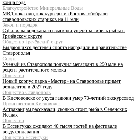
конца года
Благоустройство Минеральные Воды
МВД показало, как курьеры из Ростова обобрали
ставропольских стариков на 11 млн
Закон и порядок
С филиала водоканала взыскали ущерб за гибель рыбы в
Грачёвском округе
Общество Грачёвский округ
Выдающихся деятелей спорта наградили в правительстве
Ставрополья
Спорт
Учёный из Ставрополя получил мегагрант в 250 млн на
рецепт растительного молока
Общество
Новый корпус парка «Мастер» на Ставрополье примет
резидентов в 2027 году
Общество Ставрополь
В Кисловодске от укуса гадюки умер 73-летний экскурсовод
Происшествия Кисловодск
Астраханцам рассказали, сколько стоит рыба в Селенских
Исадах
Общество
В Ессентуках ожидают 40 тысяч гостей на фестивале
воздухоплавания
Общество Ессентуки