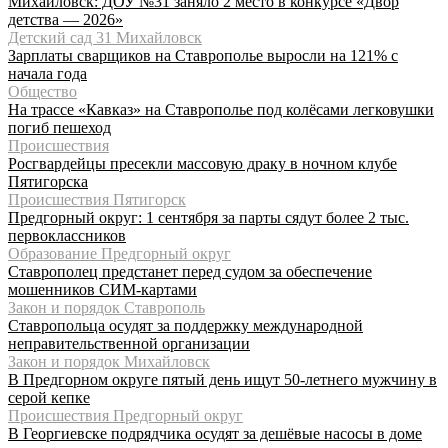
Михайловск: ДОУ №31 заняло 2 место в конкурсе «Двор
детства — 2026»
Детский сад 31 Михайловск
Зарплаты сварщиков на Ставрополье выросли на 121% с
начала года
Общество
На трассе «Кавказ» на Ставрополье под колёсами легковушки
погиб пешеход
Происшествия
Росгвардейцы пресекли массовую драку в ночном клубе
Пятигорска
Происшествия Пятигорск
Предгорный округ: 1 сентября за парты сядут более 2 тыс.
первоклассников
Образование Предгорный округ
Ставрополец предстанет перед судом за обеспечение
мошенников СИМ-картами
Закон и порядок Ставрополь
Ставропольца осудят за поддержку международной
неправительственной организации
Закон и порядок Михайловск
В Предгорном округе пятый день ищут 50-летнего мужчину в
серой кепке
Происшествия Предгорный округ
В Георгиевске подрядчика осудят за дешёвые насосы в доме